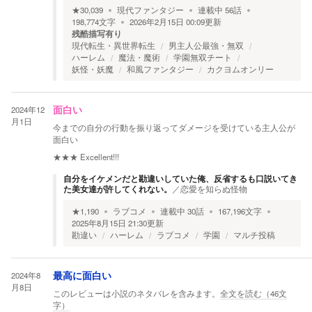
★
30,039
現代ファンタジー
連載中
56
話
198,774
文字
2026年2月15日 00:09
更新
残酷描写有り
現代転生・異世界転生
男主人公最強・無双
ハーレム
魔法・魔術
学園無双チート
妖怪・妖魔
和風ファンタジー
カクヨムオンリー
2024年12
面白い
月1日
今までの自分の行動を振り返ってダメージを受けている主人公が
面白い
★★★
Excellent!!!
自分をイケメンだと勘違いしていた俺、反省するも口説いてき
た美女達が許してくれない。
／
恋愛を知らぬ怪物
★
1,190
ラブコメ
連載中
30
話
167,196
文字
2025年8月15日 21:30
更新
勘違い
ハーレム
ラブコメ
学園
マルチ投稿
2024年8
最高に面白い
月8日
このレビューは小説のネタバレを含みます。
全文を読む（
46
文
字）