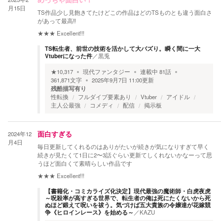
めっちゃ面白い！
月15日
TS作品少し見飽きてたけどこの作品はどのTSものとも違う面白さ
があって最高‼︎
★★★
Excellent!!!
TS転生者、前世の技術を活かして大バズり。瞬く間に一大
Vtuberになった件
／
黒兎
★
10,317
現代ファンタジー
連載中
81
話
361,871
文字
2025年9月7日 11:00
更新
残酷描写有り
性転換
フルダイブ要素あり
Vtuber
アイドル
主人公最強
コメディ
配信
掲示板
2024年12
面白すぎる
月4日
毎日更新してくれるのはありがたいが続きが気になりすぎて早く
続きが見たくて1日に2〜3話ぐらい更新てしくれないかなーって思
うほど面白くて素晴らしい作品です
★★★
Excellent!!!
【書籍化・コミカライズ化決定】現代最強の魔術師・白虎夜虎
～呪殺率が高すぎる世界で、転生者の俺は死にたくないから死
ぬほど鍛えて呪いを祓う。気づけば五大貴族の令嬢達が花嫁競
争《ヒロインレース》を始める～
／
KAZU