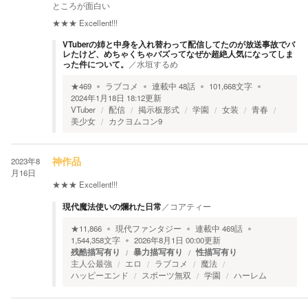
ところが面白い
★★★
Excellent!!!
VTuberの姉と中身を入れ替わって配信してたのが放送事故でバ
レたけど、めちゃくちゃバズってなぜか超絶人気になってしま
った件について。
／
水垣するめ
★
469
ラブコメ
連載中
48
話
101,668
文字
2024年1月18日 18:12
更新
VTuber
配信
掲示板形式
学園
女装
青春
美少女
カクヨムコン9
2023年8
神作品
月16日
★★★
Excellent!!!
現代魔法使いの爛れた日常
／
コアティー
★
11,866
現代ファンタジー
連載中
469
話
1,544,358
文字
2026年8月1日 00:00
更新
残酷描写有り
暴力描写有り
性描写有り
主人公最強
エロ
ラブコメ
魔法
ハッピーエンド
スポーツ無双
学園
ハーレム