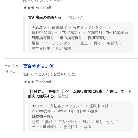
★★★
Excellent!!!
古き魔王の物語をっ！
／
壱兄さん
★
20,075
書籍化
異世界ファンタジー
連載中
394
話
1,751,020
文字
2026年3月17日 19:33
更新
残酷描写有り
暴力描写有り
性描写有り
最強
ハイファンタジー
魔王
勇者
格闘技
異世界転生
剣と魔法
2023年2
面白すぎる。笑
月14日
筋肉ってこんなにも面白いだ笑。
★★★
Excellent!!!
【1月17日一巻発売‼】ゲーム悪役貴族に転生した俺は、チート
筋肉で無双する
／
昼行燈
★
8,691
異世界ファンタジー
連載中
72
話
202,309
文字
2025年1月17日 00:00
更新
残酷描写有り
筋肉
無双
主人公最強
努力
成り上がり
ゲーム世界転生
悪役転生
学園