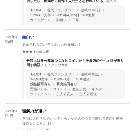
店したら、周囲から前作主人公だと思われている
／
暁刀魚
★
3,664
現代ファンタジー
連載中
370
話
1,296,457
文字
2026年4月25日 18:00
更新
カードゲーム
勘違い
日常
2024年4
面白い
月8日
更新されるのが待ち遠しい程面白い！
★★★
Excellent!!!
分類上は多分魔法少女なヒロインたちを最強のやべぇ奴が振り
回す物語
／
モノクロウサギ
★
6,061
現代ファンタジー
連載中
90
話
326,081
文字
2023年1月6日 18:00
更新
残酷描写有り
暴力描写有り
異能バトル
コメディ
魔法少女
ギャグ
ライトノベル
主人公変人
主人公最強
2024年4
理解力が凄い
月1日
本当に人間？なのかってぐらいその人の心を理解して先の行動を
読めるところが凄い