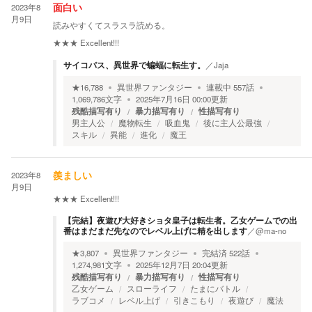
2023年8
面白い
月9日
読みやすくてスラスラ読める。
★★★
Excellent!!!
サイコパス、異世界で蝙蝠に転生す。
／
Jaja
★
16,788
異世界ファンタジー
連載中
557
話
1,069,786
文字
2025年7月16日 00:00
更新
残酷描写有り
暴力描写有り
性描写有り
男主人公
魔物転生
吸血鬼
後に主人公最強
スキル
異能
進化
魔王
2023年8
羨ましい
月9日
★★★
Excellent!!!
【完結】夜遊び大好きショタ皇子は転生者。乙女ゲームでの出
番はまだまだ先なのでレベル上げに精を出します
／
@ma-no
★
3,807
異世界ファンタジー
完結済
522
話
1,274,981
文字
2025年12月7日 20:04
更新
残酷描写有り
暴力描写有り
性描写有り
乙女ゲーム
スローライフ
たまにバトル
ラブコメ
レベル上げ
引きこもり
夜遊び
魔法