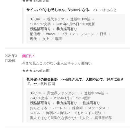
★★★
Excellent!!!
サイコバグなお兄ちゃん、Vtuberになる。
／
にいるあらと
★
5,840
現代ドラマ
連載中
139
話
1,007,897
文字
2025年1月25日 19:00
更新
残酷描写有り
暴力描写有り
配信者
Vtuber
ブラコン
シスコン
日常
現代
炎上
暗躍
2024年3
面白い
月29日
今まで見たことのない主人公キャラが面白い
★★★
Excellent!!!
禁忌破りの錬金術師 〜召喚されて、人間やめて、好きに生き
て、〜
／
奥玲 囚司
★
8,139
異世界ファンタジー
連載中
234
話
774,188
文字
2025年1月9日 12:13
更新
残酷描写有り
暴力描写有り
性描写有り
おんどぅる
ハーレム
錬金術
ステータス
スキル
俺弱い→俺強い でもヒロイン最強
善人ではなく能動的な歩かない主人公
異世界転移