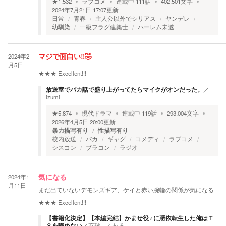
★
1,532
ラブコメ
連載中
111
話
402,501
文字
2024年7月21日 17:07
更新
日常
青春
主人公以外でシリアス
ヤンデレ
幼馴染
一級フラグ建築士
ハーレム未遂
2024年2
マジで面白い‼︎🤣
月5日
★★★
Excellent!!!
放送室でバカ話で盛り上がってたらマイクがオンだった。
／
izumi
★
5,874
現代ドラマ
連載中
119
話
293,004
文字
2026年4月5日 20:00
更新
暴力描写有り
性描写有り
校内放送
バカ
ギャグ
コメディ
ラブコメ
シスコン
ブラコン
ラジオ
2024年1
気になる
月11日
まだ出ていないデモンズギア、ケイと赤い腕輪の関係が気になる
★★★
Excellent!!!
【書籍化決定】【本編完結】かませ役♂に憑依転生した俺はＴ
Ｓを諦めない
／
不破 ふわる