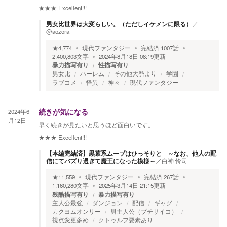
★★★
Excellent!!!
男女比世界は大変らしい。（ただしイケメンに限る）
／
@aozora
★
4,774
現代ファンタジー
完結済
1007
話
2,400,803
文字
2024年8月18日 08:19
更新
暴力描写有り
性描写有り
男女比
ハーレム
その他大勢より
学園
ラブコメ
怪異
神々
現代ファンタジー
2024年6
続きが気になる
月12日
早く続きが見たいと思うほど面白いです。
★★★
Excellent!!!
【本編完結済】黒幕系ムーブはひっそりと ～なお、他人の配
信にてバズり過ぎて魔王になった模様～
／
白神 怜司
★
11,559
現代ファンタジー
完結済
267
話
1,160,280
文字
2025年3月14日 21:15
更新
残酷描写有り
暴力描写有り
主人公最強
ダンジョン
配信
ギャグ
カクヨムオンリー
男主人公（プチサイコ）
視点変更多め
クトゥルフ要素あり