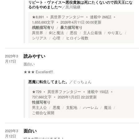
リピート・ヴァイス〜悪役貴族は死にたくないので四天王にな
るのをやめました〜
／
黒川陽継
★
8,891
異世界ファンタジー
連載中
268
話
1,655,693
文字
2026年4月11日 00:00
更新
残酷描写有り
暴力描写有り
異世界
剣と魔法
悪役
主人公最強
やり直し
シリアス
心理
ヒロイン複数
2023年3
読みやすい
月17日
面白い
★★★
Excellent!!!
悪魔に転生してました。
／
ぐっちょん
★
729
異世界ファンタジー
連載中
150
話
737,660
文字
2025年1月2日 22:22
更新
性描写有り
男主人公
悪魔
支配地
ハーレム
魔法
ご都合な展開
2023年3
面白い
月12日
続きが気になりすぎる！