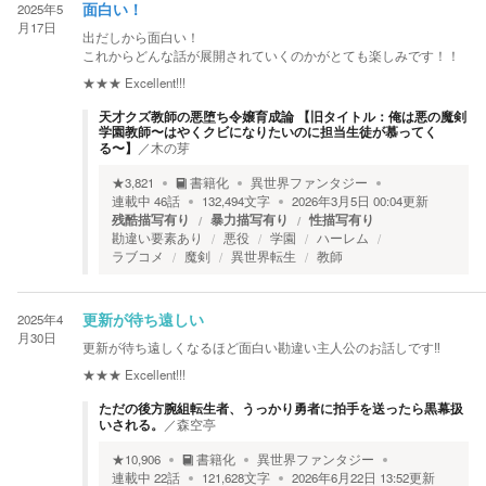
2025年5
面白い！
月17日
出だしから面白い！
これからどんな話が展開されていくのかがとても楽しみです！！
★★★
Excellent!!!
天才クズ教師の悪堕ち令嬢育成論 【旧タイトル：俺は悪の魔剣
学園教師〜はやくクビになりたいのに担当生徒が慕ってく
る〜】
／
木の芽
★
3,821
書籍化
異世界ファンタジー
連載中
46
話
132,494
文字
2026年3月5日 00:04
更新
残酷描写有り
暴力描写有り
性描写有り
勘違い要素あり
悪役
学園
ハーレム
ラブコメ
魔剣
異世界転生
教師
2025年4
更新が待ち遠しい
月30日
更新が待ち遠しくなるほど面白い勘違い主人公のお話しです‼︎
★★★
Excellent!!!
ただの後方腕組転生者、うっかり勇者に拍手を送ったら黒幕扱
いされる。
／
森空亭
★
10,906
書籍化
異世界ファンタジー
連載中
22
話
121,628
文字
2026年6月22日 13:52
更新