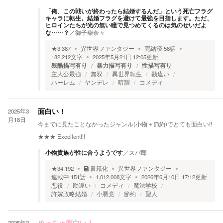
「俺、この戦いが終わったら結婚するんだ」という死亡フラグ
キャラに転生。結婚フラグを避けて最強を目指します。ただ、
ヒロインたちが光の無い瞳で見つめてくるのは気のせいだよ
な……？
／
御子柴奈々
★
3,387
異世界ファンタジー
完結済
58
話
182,212
文字
2025年5月21日 12:05
更新
残酷描写有り
暴力描写有り
性描写有り
主人公最強
無双
異世界転生
勘違い
ハーレム
ヤンデレ
暗躍
コメディ
2025年3
面白い！
月18日
今までに見たことなかったジャンル(小物＋節約)でとても面白い‼︎
★★★
Excellent!!!
小物貴族が性に合うようです
／
スパ郎
★
34,192
書籍化
異世界ファンタジー
連載中
151
話
1,012,008
文字
2026年6月10日 17:12
更新
悪役
勘違い
コメディ
魔法学校
許嫁政略結婚
小悪党
節約
聖人
2025年2