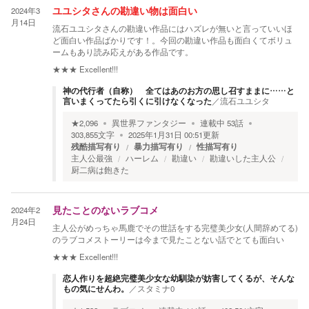
2024年3
ユユシタさんの勘違い物は面白い
月14日
流石ユユシタさんの勘違い作品にはハズレが無いと言っていいほ
ど面白い作品ばかりです！。今回の勘違い作品も面白くてボリュ
ームもあり読み応えがある作品です。
★★★
Excellent!!!
神の代行者（自称） 全てはあのお方の思し召すままに……と
言いまくってたら引くに引けなくなった
／
流石ユユシタ
★
2,096
異世界ファンタジー
連載中
53
話
303,855
文字
2025年1月31日 00:51
更新
残酷描写有り
暴力描写有り
性描写有り
主人公最強
ハーレム
勘違い
勘違いした主人公
厨二病は飽きた
2024年2
見たことのないラブコメ
月24日
主人公がめっちゃ馬鹿でその世話をする完璧美少女(人間辞めてる)
のラブコメストーリーは今まで見たことない話でとても面白い
★★★
Excellent!!!
恋人作りを超絶完璧美少女な幼馴染が妨害してくるが、そんな
もの気にせんわ。
／
スタミナ0