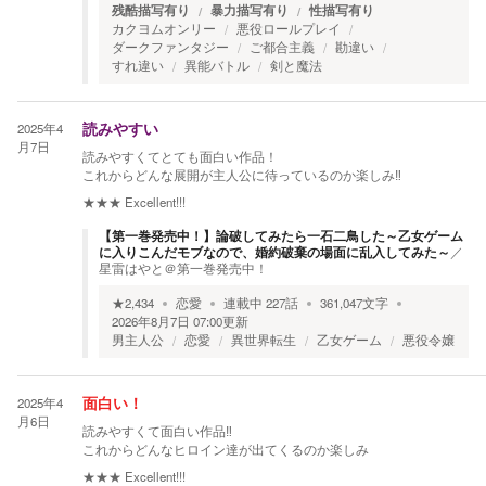
残酷描写有り
暴力描写有り
性描写有り
カクヨムオンリー
悪役ロールプレイ
ダークファンタジー
ご都合主義
勘違い
すれ違い
異能バトル
剣と魔法
2025年4
読みやすい
月7日
読みやすくてとても面白い作品！
これからどんな展開が主人公に待っているのか楽しみ‼︎
★★★
Excellent!!!
【第一巻発売中！】論破してみたら一石二鳥した～乙女ゲーム
に入りこんだモブなので、婚約破棄の場面に乱入してみた～
／
星雷はやと＠第一巻発売中！
★
2,434
恋愛
連載中
227
話
361,047
文字
2026年8月7日 07:00
更新
男主人公
恋愛
異世界転生
乙女ゲーム
悪役令嬢
2025年4
面白い！
月6日
読みやすくて面白い作品‼︎
これからどんなヒロイン達が出てくるのか楽しみ
★★★
Excellent!!!