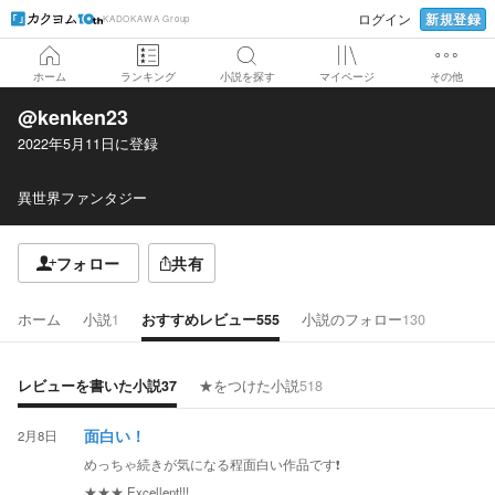
新規登録
ログイン
KADOKAWA Group
ホーム
ランキング
小説を探す
マイページ
その他
@kenken23
2022年5月11日
に登録
異世界ファンタジー
フォロー
共有
ホーム
小説
1
おすすめレビュー
555
小説のフォロー
130
レビューを書いた小説
37
★をつけた小説
518
2月8日
面白い！
めっちゃ続きが気になる程面白い作品です❗️
★★★
Excellent!!!