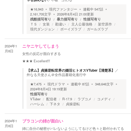
★
16,943
現代ファンタジー
連載中
547
話
2,161,705
文字
2026年8月4日 21:00
更新
残酷描写有り
暴力描写有り
性描写有り
ＴＳ
女装
勘違い
主人公最強格
架空原作
現代ダンジョン
ボーイズラブ
ガールズラブ
2024年1
ニヤニヤしてしまう
月8日
女性の反応が面白すぎる
★★★
Excellent!!!
【求ム】貞操逆転世界の婚活ヒトオスVTuber【清楚系】
／
外なる天使さん＠全作品書籍化進行中
★
7,475
現代ドラマ
連載中
87
話
348,646
文字
2024年8月4日 19:19
更新
性描写有り
VTuber
配信者
R-17.9
ラブコメ
コメディ
ハーレム
下ネタ
貞操逆転
2024年1
ブラコンの姉が面白い
月8日
姉に自分の秘密がバレないようにしてるけど色々と勘付かれてる