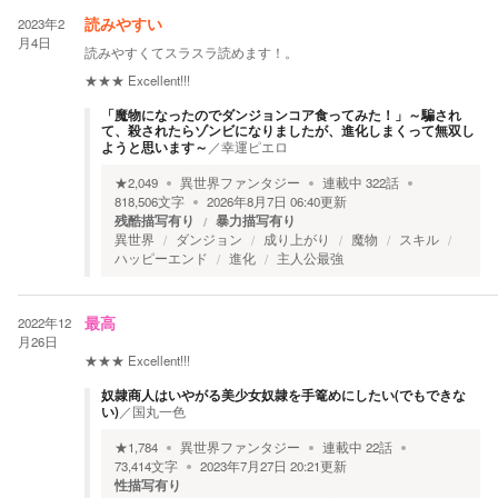
2023年2
読みやすい
月4日
読みやすくてスラスラ読めます！。
★★★
Excellent!!!
「魔物になったのでダンジョンコア食ってみた！」～騙され
て、殺されたらゾンビになりましたが、進化しまくって無双し
ようと思います～
／
幸運ピエロ
★
2,049
異世界ファンタジー
連載中
322
話
818,506
文字
2026年8月7日 06:40
更新
残酷描写有り
暴力描写有り
異世界
ダンジョン
成り上がり
魔物
スキル
ハッピーエンド
進化
主人公最強
2022年12
最高
月26日
★★★
Excellent!!!
奴隷商人はいやがる美少女奴隷を手篭めにしたい(でもできな
い)
／
国丸一色
★
1,784
異世界ファンタジー
連載中
22
話
73,414
文字
2023年7月27日 20:21
更新
性描写有り