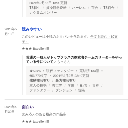
2024年2月18日 18:00
更新
TS転生
貞操観念逆転
ハーレム
百合
TS百合
カクヨムオンリー
2023年5
読みやすい
月13日
このレビューは小説のネタバレを含みます。
全文を読む（
60
文
字）
★★★
Excellent!!!
普通の一般人がトップクラスの探索者チームのリーダーをやっ
ている件について
／
もっさん
★
5,526
現代ファンタジー
完結済
133
話
653,770
文字
2024年2月2日 22:10
更新
残酷描写有り
暴力描写有り
主人公最弱
異世界
学園
配信
青春
ファンタジー
ダンジョン
冒険
2023年4
面白い
月30日
読み応えのある最高の作品👍
★★★
Excellent!!!