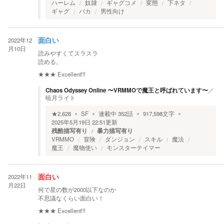
ハーレム
奴隷
ギャグコメ
変態
下ネタ
ギャグ
バカ
男性向け
2022年12
面白い
月10日
読みやすくてスラスラ
読める。
★★★
Excellent!!!
Chaos Odyssey Online 〜VRMMOで魔王と呼ばれています〜
／
暁月ライト
★
2,628
SF
連載中
352
話
917,598
文字
2025年5月19日 22:51
更新
残酷描写有り
暴力描写有り
VRMMO
冒険
ダンジョン
スキル
魔法
魔王
魔物使い
モンスターテイマー
2022年11
面白い
月22日
何で星の数が2000以下なのか
不思議なくらい面白い！
★★★
Excellent!!!