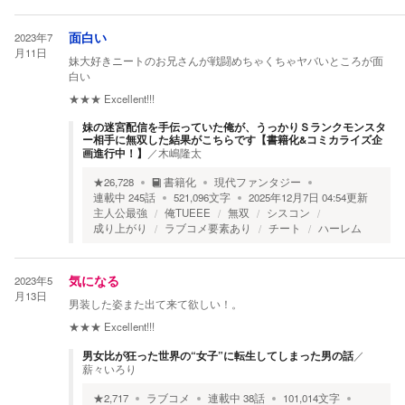
2023年7
面白い
月11日
妹大好きニートのお兄さんが戦闘めちゃくちゃヤバいところが面
白い
★★★
Excellent!!!
妹の迷宮配信を手伝っていた俺が、うっかりＳランクモンスタ
ー相手に無双した結果がこちらです【書籍化&コミカライズ企
画進行中！】
／
木嶋隆太
★
26,728
書籍化
現代ファンタジー
連載中
245
話
521,096
文字
2025年12月7日 04:54
更新
主人公最強
俺TUEEE
無双
シスコン
成り上がり
ラブコメ要素あり
チート
ハーレム
2023年5
気になる
月13日
男装した姿また出て来て欲しい！。
★★★
Excellent!!!
男女比が狂った世界の“女子”に転生してしまった男の話
／
薪々いろり
★
2,717
ラブコメ
連載中
38
話
101,014
文字