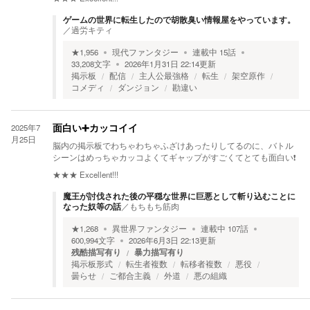
ゲームの世界に転生したので胡散臭い情報屋をやっています。
／
過労キティ
★
1,956
現代ファンタジー
連載中
15
話
33,208
文字
2026年1月31日 22:14
更新
掲示板
配信
主人公最強格
転生
架空原作
コメディ
ダンジョン
勘違い
2025年7
面白い➕カッコイイ
月25日
脳内の掲示板でわちゃわちゃふざけあったりしてるのに、バトル
シーンはめっちゃカッコよくてギャップがすごくてとても面白い❗️
★★★
Excellent!!!
魔王が討伐された後の平穏な世界に巨悪として斬り込むことに
なった奴等の話
／
もちもち筋肉
★
1,268
異世界ファンタジー
連載中
107
話
600,994
文字
2026年6月3日 22:13
更新
残酷描写有り
暴力描写有り
掲示板形式
転生者複数
転移者複数
悪役
曇らせ
ご都合主義
外道
悪の組織