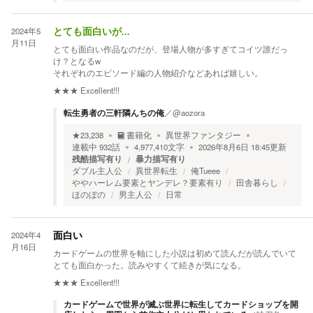
2024年5
とても面白いが...
月11日
とても面白い作品なのだが、登場人物が多すぎてコイツ誰だっ
け？となるw
それぞれのエピソード編の人物紹介などあれば嬉しい。
★★★
Excellent!!!
転生勇者の三軒隣んちの俺
／
@aozora
★
23,238
書籍化
異世界ファンタジー
連載中
932
話
4,977,410
文字
2026年8月6日 18:45
更新
残酷描写有り
暴力描写有り
ダブル主人公
異世界転生
俺Tueee
ややハーレム要素とヤンデレ？要素有り
田舎暮らし
ほのぼの
男主人公
日常
2024年4
面白い
月16日
カードゲームの世界を軸にした小説は初めて読んだが読んでいて
とても面白かった。読みやすくて続きが気になる。
★★★
Excellent!!!
カードゲームで世界が滅ぶ世界に転生してカードショップを開