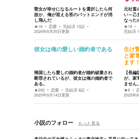
聖女が幸せになるルートを選択したら何
元社畜
故か、俺が迎える筈のバットエンドが消
い～乙
し飛んだ
なった
★
16
恋愛
完結済
13
話
★
18
2026年6月20日
更新
完結済
彼女は俺の愛しい婚約者である
生け
と家
ます
帰国したら愛しの婚約者が婚約破棄され
【長編
断罪されているが、彼女は俺の婚約者で
が、家
ある。
ません
★
292
恋愛
完結済
8
話
★
6
2025年9月14日
更新
2025年
小説のフォロー
もっと見る
来日中の王女様とこっそり東北地方へ花見に行ってき