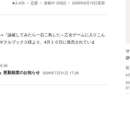
★
2,435
恋愛
連載中
228
話
2026年8月10日
更新
→『論破してみたら一石二鳥した～乙女ゲームに入りこん
ギクルブックス様より、4月１０日に発売されていま
サ
@
6:36
新
』更新頻度のお知らせ
2026年7月31日 17:28
4
2
3