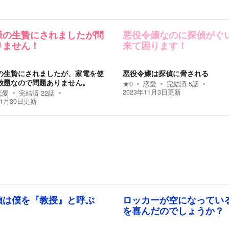
様の生贄にされましたが問
悪役令嬢なのに探偵がぐ
りません！
来て困ります！
の生贄にされましたが、家電を使
悪役令嬢は探偵に脅される
放題なので問題ありません。
★
0
恋愛
完結済
5
話
2023年11月3日
更新
恋愛
完結済
22
話
11月30日
更新
偵は僕を『教授』と呼ぶ
ロッカーが空になってい
を喜んだのでしょうか？