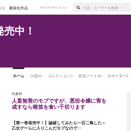
スト
書籍化作品
KADOKAWA Group
発売中！
ホーム
小説
84
コレクション
3
近況ノート
49
サポーター
2
代表作
人畜無害のモブですが、悪役令嬢に害を
成すなら喉笛を食い千切ります
【第一巻発売中！】論破してみたら一石二鳥した～
乙女ゲームに入りこんだモブなので…