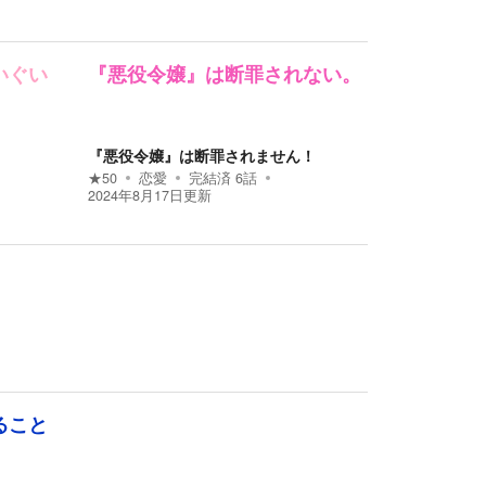
いぐい
『悪役令嬢』は断罪されない。
『悪役令嬢』は断罪されません！
★
50
恋愛
完結済
6
話
2024年8月17日
更新
ること