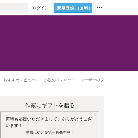
ログイン
新規登録
（無料）
おすすめレビュー
3
小説のフォロー
1
ユーザーのフォロー
1
作家にギフトを贈る
何時も応援いただきまして、ありがとうござ
います！
星雷はやと＠第一巻発売中！