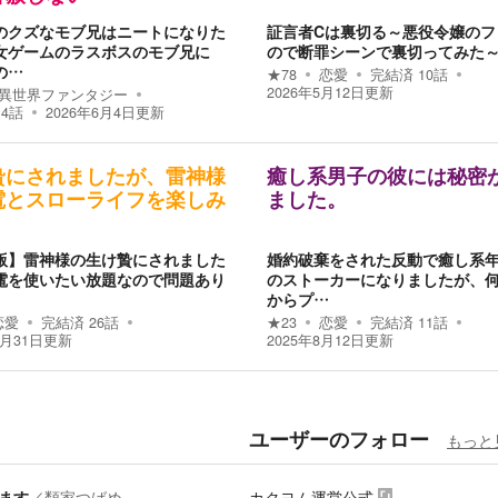
のクズなモブ兄はニートになりた
証言者Cは裏切る～悪役令嬢のフ
女ゲームのラスボスのモブ兄に
ので断罪シーンで裏切ってみた
の…
★
78
恋愛
完結済
10
話
2026年5月12日
更新
異世界ファンタジー
14
話
2026年6月4日
更新
贄にされましたが、雷神様
癒し系男子の彼には秘密
電とスローライフを楽しみ
ました。
！
版】雷神様の生け贄にされました
婚約破棄をされた反動で癒し系
電を使いたい放題なので問題あり
のストーカーになりましたが、
。
からプ…
恋愛
完結済
26
話
★
23
恋愛
完結済
11
話
8月31日
更新
2025年8月12日
更新
ユーザーのフォロー
もっと
ます
／
類家つばめ
カクヨム運営公式