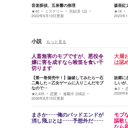
音楽探偵、五泉響の推理
森亜紅
★
40
ミステリー
完結済
1
話
★
18
2022年6月10日
更新
2023年
小説
もっと見る
人畜無害のモブですが、悪役令
大層
嬢に害を成すなら喉笛を食い千
は認
切ります
【第一巻発売中！】論破してみたら一石
故郷に
二鳥した～乙女ゲームに入りこんだモブ
しいが
なので…
★
3
2026年
★
2,435
恋愛
連載中
228
話
2026年8月10日
更新
まさか……俺のバッドエンドが
モブ
消し飛ぶとは……予想外だ……
謳歌
なら