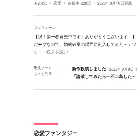
★
2,435
恋愛
連載中
228
話
2026年8月10日
更新
プロフィール
【祝！第一巻発売中です！ありがとうございます！】
だモブなので、婚約破棄の場面に乱入してみた～』ツ
す！
…続きを読む
近況ノート
新作投稿しました
2026年8月8日 1
もっと見る
『論破してみたら一石二鳥した～
恋愛ファンタジー