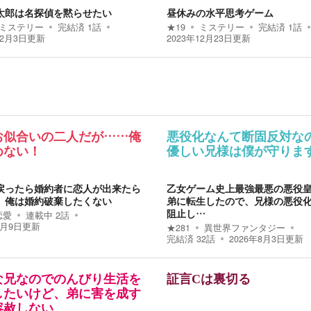
太郎は名探偵を黙らせたい
昼休みの水平思考ゲーム
ミステリー
完結済
1
話
★
19
ミステリー
完結済
1
話
12月3日
更新
2023年12月23日
更新
お似合いの二人だが……俺
悪役化なんて断固反対な
めない！
優しい兄様は僕が守りま
戻ったら婚約者に恋人が出来たら
乙女ゲーム史上最強最悪の悪役
、俺は婚約破棄したくない
弟に転生したので、兄様の悪役
阻止し…
恋愛
連載中
2
話
8月9日
更新
★
281
異世界ファンタジー
完結済
32
話
2026年8月3日
更新
な兄なのでのんびり生活を
証言Cは裏切る
したいけど、弟に害を成す
容赦しない