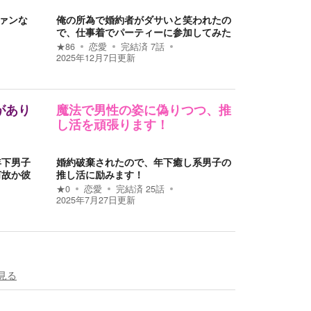
ァンな
俺の所為で婚約者がダサいと笑われたの
～
で、仕事着でパーティーに参加してみた
★
86
恋愛
完結済
7
話
2025年12月7日
更新
があり
魔法で男性の姿に偽りつつ、推
し活を頑張ります！
年下男子
婚約破棄されたので、年下癒し系男子の
何故か彼
推し活に励みます！
★
0
恋愛
完結済
25
話
2025年7月27日
更新
見る