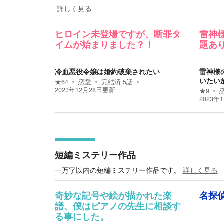
詳しく見る
ヒロイン未登場ですが、断罪タ
雷神
イムが始まりました？！
題あ
冷血悪役令嬢は婚約破棄されたい
雷神様
いたい
★
64
恋愛
完結済
5
話
2023年12月28日
更新
★
9
2023年
短編ミステリー作品
一万字以内の短編ミステリー作品です。
詳しく見る
奇妙な記号や絵が描かれた楽
名探
譜、僕はピアノの先生に相談す
る事にした。