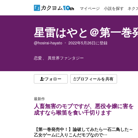
マイページ
小説を探す
ネク
星雷はやと＠第一巻
@hosirai-hayato
2022年5月26日
に登録
恋愛
異世界ファンタジー
フォロー
プロフィールを共有
最新作
人畜無害のモブですが、悪役令嬢に害を
成すなら喉笛を食い千切ります
【第一巻発売中！】論破してみたら一石二鳥した～
乙女ゲームに入りこんだモブなので…