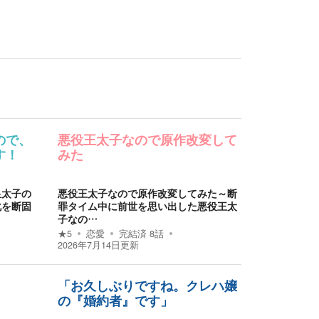
ので、
悪役王太子なので原作改変して
す！
みた
皇太子の
悪役王太子なので原作改変してみた～断
化を断固
罪タイム中に前世を思い出した悪役王太
子なの…
★
5
恋愛
完結済
8
話
2026年7月14日
更新
「お久しぶりですね。クレハ嬢
の『婚約者』です」