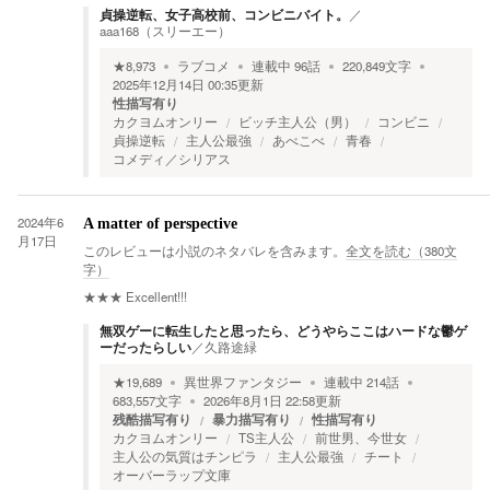
貞操逆転、女子高校前、コンビニバイト。
／
aaa168（スリーエー）
★
8,973
ラブコメ
連載中
96
話
220,849
文字
2025年12月14日 00:35
更新
性描写有り
カクヨムオンリー
ビッチ主人公（男）
コンビニ
貞操逆転
主人公最強
あべこべ
青春
コメディ／シリアス
2024年6
A matter of perspective
月17日
このレビューは小説のネタバレを含みます。
全文を読む（
380
文
字）
★★★
Excellent!!!
無双ゲーに転生したと思ったら、どうやらここはハードな鬱ゲ
ーだったらしい
／
久路途緑
★
19,689
異世界ファンタジー
連載中
214
話
683,557
文字
2026年8月1日 22:58
更新
残酷描写有り
暴力描写有り
性描写有り
カクヨムオンリー
TS主人公
前世男、今世女
主人公の気質はチンピラ
主人公最強
チート
オーバーラップ文庫