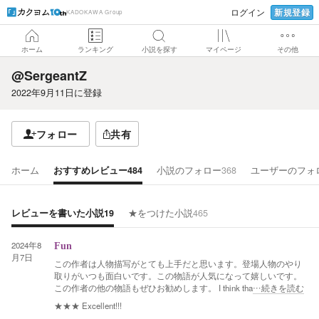
新規登録
ログイン
KADOKAWA Group
ホーム
ランキング
小説を探す
マイページ
その他
@SergeantZ
2022年9月11日
に登録
フォロー
共有
ホーム
おすすめレビュー
484
小説のフォロー
368
ユーザーのフォ
レビューを書いた小説
19
★をつけた小説
465
2024年8
Fun
月7日
この作者は人物描写がとても上手だと思います。登場人物のやり
取りがいつも面白いです。この物語が人気になって嬉しいです。
この作者の他の物語もぜひお勧めします。 I think tha
…続きを読む
★★★
Excellent!!!