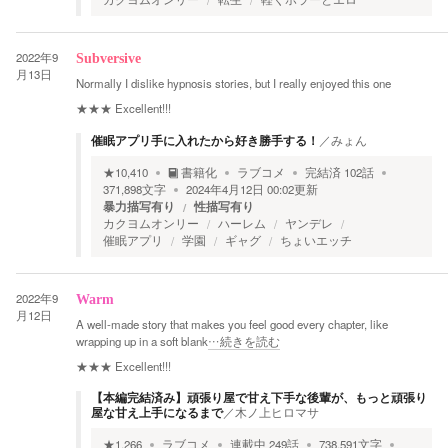
2022年9
Subversive
月13日
Normally I dislike hypnosis stories, but I really enjoyed this one
★★★
Excellent!!!
催眠アプリ手に入れたから好き勝手する！
／
みょん
★
10,410
書籍化
ラブコメ
完結済
102
話
371,898
文字
2024年4月12日 00:02
更新
暴力描写有り
性描写有り
カクヨムオンリー
ハーレム
ヤンデレ
催眠アプリ
学園
ギャグ
ちょいエッチ
2022年9
Warm
月12日
A well-made story that makes you feel good every chapter, like
wrapping up in a soft blank
…続きを読む
★★★
Excellent!!!
【本編完結済み】頑張り屋で甘え下手な後輩が、もっと頑張り
屋な甘え上手になるまで
／
木ノ上ヒロマサ
★
1,266
ラブコメ
連載中
249
話
738,591
文字