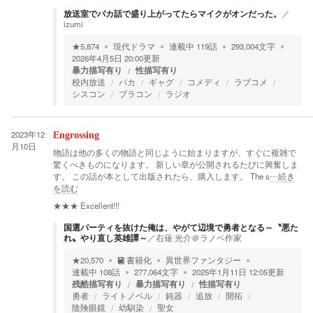
放送室でバカ話で盛り上がってたらマイクがオンだった。
／
izumi
★
5,874
現代ドラマ
連載中
119
話
293,004
文字
2026年4月5日 20:00
更新
暴力描写有り
性描写有り
校内放送
バカ
ギャグ
コメディ
ラブコメ
シスコン
ブラコン
ラジオ
2023年12
Engrossing
月10日
物語は他の多くの物語と同じように始まりますが、すぐに複雑で
驚くべきものになります。 新しい章が公開されるたびに興奮しま
す。 この話が本として出版されたら、購入します。 The s
…続き
を読む
★★★
Excellent!!!
国選パーティを抜けた俺は、やがて辺境で勇者となる～〝悪た
れ〟やり直し英雄譚～
／
右薙 光介＠ラノベ作家
★
20,570
書籍化
異世界ファンタジー
連載中
108
話
277,064
文字
2025年1月11日 12:05
更新
残酷描写有り
暴力描写有り
性描写有り
勇者
ライトノベル
鈍器
追放
開拓
陰険眼鏡
幼馴染
聖女