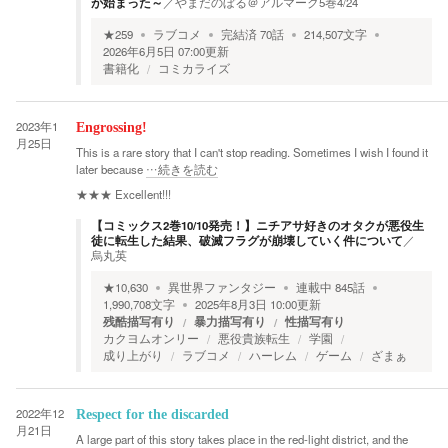
が始まった～
／
やまだのぼる＠アルマーク5巻4/24
★
259
ラブコメ
完結済
70
話
214,507
文字
2026年6月5日 07:00
更新
書籍化
コミカライズ
2023年1
Engrossing!
月25日
This is a rare story that I can't stop reading. Sometimes I wish I found it
later because
…続きを読む
★★★
Excellent!!!
【コミックス2巻10/10発売！】ニチアサ好きのオタクが悪役生
徒に転生した結果、破滅フラグが崩壊していく件について
／
烏丸英
★
10,630
異世界ファンタジー
連載中
845
話
1,990,708
文字
2025年8月3日 10:00
更新
残酷描写有り
暴力描写有り
性描写有り
カクヨムオンリー
悪役貴族転生
学園
成り上がり
ラブコメ
ハーレム
ゲーム
ざまぁ
2022年12
Respect for the discarded
月21日
A large part of this story takes place in the red-light district, and the