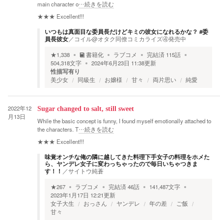
main character o
…続きを読む
★★★
Excellent!!!
いつもは真面目な委員長だけどキミの彼女になれるかな？ #委
員長彼女
／
コイル@オタク同僚コミカライズ④発売中
★
1,338
書籍化
ラブコメ
完結済
115
話
504,318
文字
2024年6月23日 11:38
更新
性描写有り
美少女
同級生
お嬢様
甘々
両片思い
純愛
2022年12
Sugar changed to salt, still sweet
月13日
While the basic concept is funny, I found myself emotionally attached to
the characters. T
…続きを読む
★★★
Excellent!!!
味覚オンチな俺の隣に越してきた料理下手女子の料理をホメた
ら、ヤンデレ女子に変わっちゃったので毎日いちゃつきま
す！！
／
サイトウ純蒼
★
267
ラブコメ
完結済
46
話
141,487
文字
2023年1月17日 12:21
更新
女子大生
おっさん
ヤンデレ
年の差
ご飯
甘々