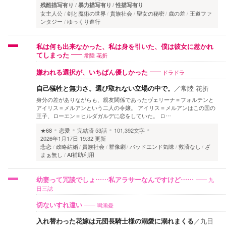
残酷描写有り
暴力描写有り
性描写有り
女主人公
剣と魔術の世界
貴族社会
聖女の秘密
歳の差
王道ファ
ンタジー
ゆっくり進行
私は何も出来なかった、私は身を引いた、僕は彼女に惹かれ
常陸 花折
てしまった
ドラドラ
嫌われる選択が、いちばん優しかった
自己犠牲と無力さ。選び取れない立場の中で。
／
常陸 花折
身分の差がありながらも、親友関係であったヴェリーナ＝フォルテンと
アイリス＝メルアンという二人の令嬢。 アイリス＝メルアンはこの国の
王子、ローエン＝ヒルダガルデに恋をしていた。 ロ…
★68
恋愛
完結済
53話
101,392文字
2026年1月17日 19:32 更新
悲恋
政略結婚
貴族社会
群像劇
バッドエンド気味
救済なし
ざ
まぁ無し
AI補助利用
九
幼妻って冗談でしょ……私アラサーなんですけど……
日三誌
鳴瀬憂
切ないすれ違い
入れ替わった花嫁は元団長騎士様の溺愛に溺れまくる
／
九日