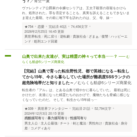
う？
／
青空一夏
ヴァレンティア公爵家の令嬢セシリアは、王太子殺害の容疑をかけら
れ、処刑された。罪を否定することも、真実を訴えることもできないま
ま迎えた最期。その前に地下牢を訪れたのは、父、母、妹…
★754
恋愛
完結済
40話
74,456文字
2026年2月25日 16:45 更新
異世界転生
死に戻り
逆転劇
貴族社会
ざまぁ
復讐
ハッピーエ
ンド
処刑エンド回避
む
山奥で出来た友達が、実は精霊の神々って本当……？
らくも航@5シリーズ商業化
【完結】山奥で育った転生野性児、都で英雄になる～転生し
てから15年、今さら暮らしていた場所が難易度SSSランクの
超危険地帯だと知りました～
／
むらくも航@5シリーズ商業化
転生者の『アル』は、とある山奥で穏やかに暮らしていた。 最初は死に
かけたが、友達になった精霊たちのおかげで、魔物たちも脅威に感じな
くなっていたのだ。 そして、転生から15年経っ…
★339
異世界ファンタジー
完結済
21話
52,794文字
2024年12月3日 20:15 更新
残酷描写有り
暴力描写有り
性描写有り
男主人公
主人公最強
チート
剣と魔法
男性向け
貴族社会
身分
差
コメディあり