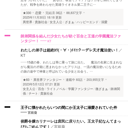
たが、戦争を終わらせた英雄ライオネル第二王子に…
★330
恋愛
完結済
38話
88,837文字
2025年11月30日 18:18 更新
異世界
貴族社会
女主人公
ざまぁ
ハッピーエンド
溺愛
師弟関係を結んだ少女たちが紡ぐ百合と王道の学園魔法ファ
KT
ンタジー！
わたしの弟子は超絶ｶﾜ(・∀・)ｲｲ!!クーデレ天才魔法使い！
／
KT
――15歳の春、わたしは箒に乗って旅に出た。 魔法の名家に生まれな
がら魔法の才能に恵まれなかったアリスは、一流の魔法使いになるため
の旅の途中で神童と呼ばれている少女と出会う。…
★83
異世界ファンタジー
連載中
83話
203,955文字
2023年5月12日 07:21 更新
女主人公
百合
ライトノベル
学園ファンタジー
微ざまぁ
師弟関
係
チート
貴族社会
王子に懐かれたらいつの間にか王太子に溺愛されていた件
宮前葵
侯爵令嬢カリナーレは庶民に戻りたい。王太子妃なんてまっ
ぴらごめんです！
／
宮前葵