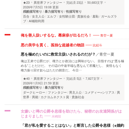
★23
異世界ファンタジー
完結済
23話
50,683文字
2026年7月5日 19:08 更新
残酷描写有り
暴力描写有り
性描写有り
百合
女主人公
エルフ
女性騎士団
貴族社会
羞恥
ガールズラ
ブ
AI補助利用
青空一夏
俺を善人扱いするな。蕁麻疹が出るだろ！
比絽斗
悪の美学を貫く、孤独な超越者の物語
悪を極めたいのに救世主扱いされるのだが？
／
青空一夏
俺は王弟で公爵だが、権力とか政治には興味がない。 目指すのは“悪を極
める”ことだけだ。 その辺の中途半端な悪なんて邪魔だし、 覚悟もなく
権力振り回す奴らはただの雑音だ。 今日…
★40
異世界ファンタジー
完結済
5話
7,827文字
2026年1月9日 21:59 更新
残酷描写有り
暴力描写有り
ダークヒーロー
ファンタジー
男主人公
コメディー×シリアス
異
世界
異能
カクヨムネクスト賞
貴族社会
女嫌いと噂の公爵令息様を助けたら、秘密のお友達関係がは
水嶋陸
じまりました
「君が私を愛することはない」と断言した公爵令息様（※婚約