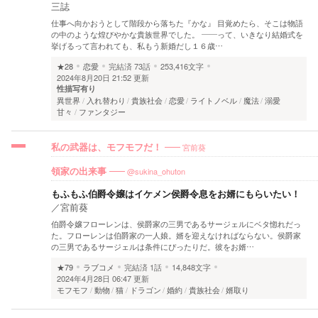
三誌
仕事へ向かおうとして階段から落ちた『かな』 目覚めたら、そこは物語
の中のような煌びやかな貴族世界でした。 ——って、いきなり結婚式を
挙げるって言われても、私もう新婚だし１６歳…
★28
恋愛
完結済
73話
253,416文字
2024年8月20日 21:52 更新
性描写有り
異世界
入れ替わり
貴族社会
恋愛
ライトノベル
魔法
溺愛
甘々
ファンタジー
宮前葵
私の武器は、モフモフだ！
@sukina_ohuton
領家の出来事
もふもふ伯爵令嬢はイケメン侯爵令息をお婿にもらいたい！
／
宮前葵
伯爵令嬢フローレンは、侯爵家の三男であるサージェルにベタ惚れだっ
た。フローレンは伯爵家の一人娘。婿を迎えなければならない。侯爵家
の三男であるサージェルは条件にぴったりだ。彼をお婿…
★79
ラブコメ
完結済
1話
14,848文字
2024年4月28日 06:47 更新
モフモフ
動物
猫
ドラゴン
婚約
貴族社会
婿取り