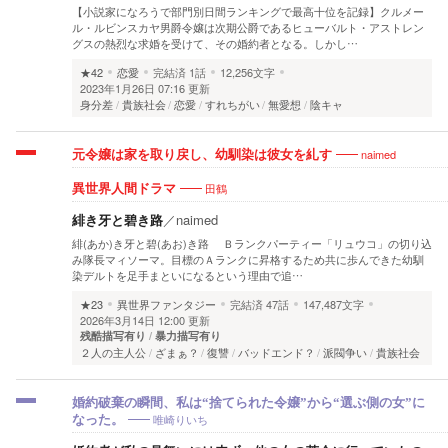
【小説家になろうで部門別日間ランキングで最高十位を記録】クルメー
ル・ルビンスカヤ男爵令嬢は次期公爵であるヒューバルト・アストレン
グスの熱烈な求婚を受けて、その婚約者となる。しかし…
★42
恋愛
完結済
1話
12,256文字
2023年1月26日 07:16 更新
身分差
貴族社会
恋愛
すれちがい
無愛想
陰キャ
naimed
元令嬢は家を取り戻し、幼馴染は彼女を糺す
田鶴
異世界人間ドラマ
緋き牙と碧き路
／
naimed
緋(あか)き牙と碧(あお)き路 Ｂランクパーティー「リュウコ」の切り込
み隊長マィソーマ。目標のＡランクに昇格するため共に歩んできた幼馴
染デルトを足手まといになるという理由で追…
★23
異世界ファンタジー
完結済
47話
147,487文字
2026年3月14日 12:00 更新
残酷描写有り
暴力描写有り
２人の主人公
ざまぁ？
復讐
バッドエンド？
派閥争い
貴族社会
婚約破棄の瞬間、私は“捨てられた令嬢”から“選ぶ側の女”に
唯崎りいち
なった。