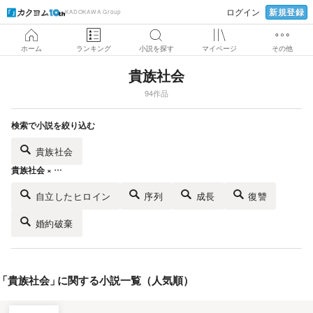
新規登録
ログイン
KADOKAWA Group
ホーム
ランキング
小説を探す
マイページ
その他
貴族社会
94作品
検索で小説を絞り込む
貴族社会
貴族社会 × …
自立したヒロイン
序列
成長
復讐
婚約破棄
「
貴族社会
」
に関する小説一覧（人気順）