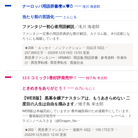
滝川 海老郎
ナーロッパ用語辞書🌍⚔️🛡🫙
とんじる
当たり前の言語化
ファンタジー初心者用語解説
／
滝川 海老郎
ファンタジー定番の用語辞典的な数行解説。カクヨム版。 #小説家にな
ろうにも掲載しています。
★238
エッセイ・ノンフィクション
完結済
52話
237,895文字
2025年12月19日 13:53 更新
異世界ファンタジー
VRMMO
用語集/用語辞書
参考資料
作者向
け
異世界転移
異世界転生
貴族社会
雉子鳥 幸太郎
12/1 コミック1巻好評発売中！
白乃いちじく
ときめきをありがとう！
【WEB版】 黒幕令嬢アナスタシアは、もうあきらめない 二
度目の人生は自由を掴みます
／
雉子鳥 幸太郎
WEB版は本編完結していますが 番外編投稿のため連載中にしています。
――書籍版好評発売中―――――――――――――――― レーベル：ド
ラゴンノベルスさま（@Dragon_No…
★202
異世界ファンタジー
連載中
43話
109,173文字
2022年12月28日 12:00 更新