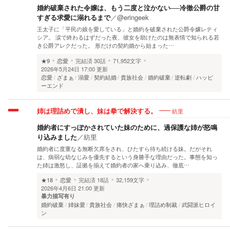
婚約破棄された令嬢は、もう二度と泣かない──冷徹公爵の甘
すぎる求愛に溺れるまで
／
@eringeek
王太子に「平民の娘を愛している」と婚約を破棄された公爵令嬢レティ
シア。 涙で終わるはずだった夜、彼女を助けたのは無表情で知られる若
き公爵アレクだった。 形だけの契約婚から始まった…
★9
恋愛
完結済
30話
71,952文字
2026年5月24日 17:00 更新
恋愛
ざまぁ
溺愛
契約結婚
貴族社会
婚約破棄
逆転劇
ハッピ
ーエンド
紡里
姉は理詰めで潰し、妹は拳で解決する。
婚約者にすっぽかされていた妹のために、過保護な姉が怒鳴
り込みました
／
紡里
婚約者に度重なる無断欠席をされ、ひたすら待ち続ける妹。だがそれ
は、病弱な幼なじみを優先するという身勝手な理由だった。事態を知っ
た姉は激怒し、証拠を揃えて婚約者の家へ乗り込み、徹底…
★18
恋愛
完結済
18話
32,159文字
2026年4月6日 21:00 更新
暴力描写有り
婚約破棄
姉妹愛
貴族社会
痛快ざまぁ
理詰め制裁
武闘派ヒロイ
ン