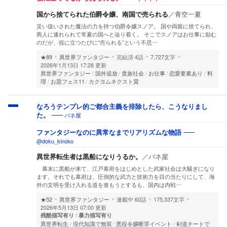
国から捨てられた伯爵令嬢、南国で売られる
／
青空一夏
災い扱いされた魔法の力を持つ伯爵令嬢スノア。 国や両親に捨てられ、
商人に連れられて常夏の国へと辿り着く。 そこでスノアはお仕事に励む
のだが、役に立つたびに“売られる”という不思…
★89
異世界ファンタジー
完結済
4話
7,727文字
2026年1月13日 17:28 更新
異世界ファンタジー
国外追放
貴族社会
お仕事
恋愛要素あり
料
理
お題フェス11
カクヨムネクスト賞
なろうテンプレ的ご都合主義を排除したら、こうなりまし
バネ屋
た。
ファンタジーなのに異常なまでリアリズムな物語
@doku_kinoko
異世界転生者は黒船になりうるか。
／
バネ屋
幕末に黒船が来て、江戸幕府をはじめとした武家社会は大騒ぎになり
ます。それでも幕府は、圧倒的な武力と技術力を目の当たりにして、海
外の文明を受け入れる道を進もうとするも、国内は内戦…
★52
異世界ファンタジー
連載中
60話
175,337文字
2026年5月13日 07:00 更新
残酷描写有り
暴力描写有り
異世界転生
現代知識で無双
悪役令嬢断罪イベント
剣道チートで