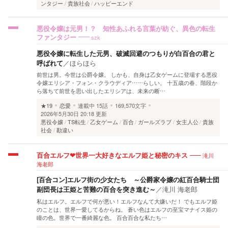
ンタジー
貴族社会
ハッピーエンド
悪役令嬢は元男！？ 知性あふれる言葉が紡ぐ、異色の転生
szk
ファンタジー
悪役令嬢に転生した元男、破滅回避のつもりが白百合の君と
呼ばれて
／
ほらほら
前世は男。今世は公爵令嬢。 しかも、自身は乙女ゲームに登場する悪役
令嬢エリシア・フォン・クラウディア……らしい。 十五歳の春、階段か
ら落ちて前世を思い出したエリシアは、未来の断…
★19
恋愛
連載中
15話
169,570文字
2026年5月30日 20:18 更新
悪役令嬢
TS転生
乙女ゲーム
百合
ガールズラブ
女主人公
貴族
社会
勘違い
滝川
百合エルフ❤世界一大好きなエルフ姫と秘密のキス
海老郎
[百合コン]エルフ街の少女たち ～公爵家令嬢の紅百合騎士団
副団長は王姫と苦難の百合を突き進む～
／
滝川 海老郎
私はエルフ。エルフで何が悪い！エルフなんて大嫌いだ！ でもエルフ姫
のことは、世界一愛してるからね。 蒼い色はエルフの至宝マナイス姫の
瞳の色。世界で一番綺麗な色。 百合百合な私たち…