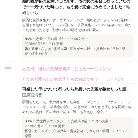
婚約者が私の見舞いには来ず、他の女の茶会に行っていたの
で――気づいた時には、もう愛は完全に冷めていました
／
唯
崎りいち
病弱な侯爵令嬢エルナ・ヴァンデールは、婚約者アルフォンスに見舞い
を拒まれ続けていた。 その理由が、公爵令嬢ミレニアの茶会への出席だ
ったと知ったとき、彼女の中の“期待”は静かに死ん…
★26
恋愛
完結済
1話
10,909文字
2026年5月3日 19:14 更新
婚約破棄
ざまぁ
悪役令嬢
乙女ゲーム転生
貴族社会
王族
溺
愛
成り上がり
国府宮清音
ある日、憧れの先輩が義姉になった
ゆうき弥生
とても可愛らしい女の子たちのお話です！
再婚した母について行ったら片想いの先輩が義姉だった話
／
国府宮清音
学園でただ一人、私の目を奪った存在――マリエッテ・ファン・ラーフ
ェンスメール様。 胡桃色の髪に、灰色の瞳。冷たさと優しさを同時に秘
めたその姿は、私の憧れであり、誰にも言えない恋心…
★24
異世界ファンタジー
完結済
8話
52,376文字
2025年9月26日 19:00 更新
百合
ガールズラブ
義姉妹
貴族社会
じれじれ
学園
ラブコメ
恋愛