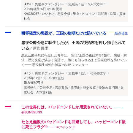
★29
異世界ファンタジー
完結済
1話
5,459文字
2023年3月16日 05:16 更新
KAC20237
いいわけ
悪役令嬢
聖女
ヒロイン
武闘派
常識
貴族
社会
新条優里
断罪確定の悪役が、王国の崩壊だけは防いでいる
悪役公爵令息に転生したが、王国の後始末を押し付けられて
いる
／
新条優里
悪役公爵令息に転生した青年は、 実は“王国の後始末専門家”。 腐敗・粛
清・歴史改竄が渦巻く宮廷で、 誰にも知られぬまま国家崩壊を防いでい
く―― 悪役転生×政治×陰謀の知略ファンタ…
★15
異世界ファンタジー
連載中
12話
43,040文字
2025年12月10日 12:09 更新
暴力描写有り
悪役転生
公爵令息
宮廷政治
陰謀劇
歴史改竄
後始末専門家
貴
族社会
AI本文利用
この世界には、バッドエンドしか用意されていない。
@SUN3SUN3
たとえ無数のバッドエンドを回避しても、ハッピーエンド後
inアイランド
に死亡フラグ!?