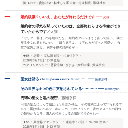
俺TUEEE
貴族社会
転生して即自覚
封建制度
階級社会
火猫
婚約破棄？いいえ、あなたが終わるだけです
婚約者の浮気を黙っていたのは、全部終わらせる準備ができ
ていたからです
／
火猫
「セリア、君はいつも地味だな」 婚約者アレンはそう言って笑い、 隣に
座る少女の肩を抱いた。 「ほら見ろよ。 ミアの方がずっと可愛い」 食
堂の空気が凍る。 侯爵令嬢の婚約者が…
★58
恋愛
完結済
5話
10,545文字
2026年3月13日 12:00 更新
カクヨムオンリー
悪役令嬢
ざまぁ
婚約破棄
貴族社会
藤瀬京祥
聖女は祈る che tu possa essere felice……
kuwanyan
その世界は4つの色に支配されている…………
円環の聖女と黒の秘密
／
藤瀬京祥
円環の聖女によって結ばれた四聖の和合。 その誓約によって守られるマ
ルクト国は緑のベルデ、赤のロホ、白のブランカ、青のアスールの四つ
の領地からなり、四人の領主による合議制で治められ…
★55
異世界ファンタジー
連載中
127話
760,909文字
2026年6月14日 19:13 更新