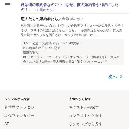
君は僕の婚約者なのに… なぜ、彼の婚約者を“番”にした
金剛＠キット
の？
恋人たちの婚約者たち
／
金剛＠キット
男爵家の令息デシルΩは、仲良しの婚約者フリオαと一緒に学園へ入学す
るが、フリオの態度が急に冷たくなる。 卒業間近となった頃、友人の
兄に騎士サリダαを紹介され、サリダの婚約者アオラ…
★5
恋愛
完結済
42話
57,543文字
2023年9月24日 01:06 更新
性描写有り
BLファンタジー
ボーイズラブ
オメガバース（独自設定）
貴族社
会
スパダリα騎士
美人男爵令息Ω
R15
ハッピーエンド
次へ
ジャンルから探す
人気作から探す
異世界ファンタジー
ネクストから探す
現代ファンタジー
コンテストから探す
SF
ランキングから探す