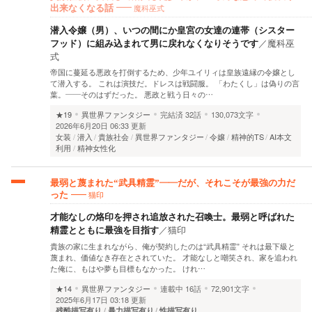
魔科巫式
出来なくなる話
潜入令嬢（男）、いつの間にか皇宮の女達の連帯（シスター
フッド）に組み込まれて男に戻れなくなりそうです
／
魔科巫
式
帝国に蔓延る悪政を打倒するため、少年ユイリィは皇族遠縁の令嬢とし
て潜入する。 これは演技だ。ドレスは戦闘服。 「わたくし」は偽りの言
葉。——そのはずだった。 悪政と戦う日々の…
★19
異世界ファンタジー
完結済
32話
130,073文字
2026年6月20日 06:33 更新
女装
潜入
貴族社会
異世界ファンタジー
令嬢
精神的TS
AI本文
利用
精神女性化
最弱と蔑まれた“武具精霊”――だが、それこそが最強の力だ
猫印
った
才能なしの烙印を押され追放された召喚士。最弱と呼ばれた
精霊とともに最強を目指す
／
猫印
貴族の家に生まれながら、俺が契約したのは“武具精霊” それは最下級と
蔑まれ、価値なき存在とされていた。 才能なしと嘲笑され、家を追われ
た俺に、もはや夢も目標もなかった。 けれ…
★14
異世界ファンタジー
連載中
16話
72,901文字
2025年6月17日 03:18 更新
残酷描写有り
暴力描写有り
性描写有り