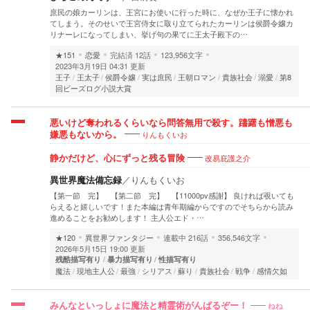
庶民の娘カーリンは、王宮にお使いに行った時に、なぜか王子に懐かれ
てしまう。そのせいで王宮侍女に取り立てられたカーリンは侯爵令嬢カ
リナーレになってしまい、挙げ句の果てに王太子殿下の…
★151
恋愛
完結済
12話
123,956文字
2023年3月19日 04:31 更新
王子
王太子
侯爵令嬢
実は庶民
王朝ロマン
貴族社会
溺愛
第8
回ビーズログ小説大賞
悪いけど奪われるくらいなら問答無用で殺す。躊躇も憎悪も
りんもくいお
嫌悪もないから。
改易庇護之介
静かだけど、心にずっと残る冒険
異世界魔法備忘録
／
りんもくいお
【第一節 完】 【第二節 完】 【11000pv感謝】 良ければ覗いても
らえると嬉しいです！また本編は青年期編からですのでそちらから読み
進めることをお勧めします！ 主人公エド・…
★120
異世界ファンタジー
連載中
216話
356,546文字
2026年5月15日 19:00 更新
残酷描写有り
暴力描写有り
性描写有り
魔法
現地主人公
最強
シリアス
蘇り
貴族社会
戦争
感情欠如
ねね
みんなといっしょに魔法と精霊術がんばるぞー！