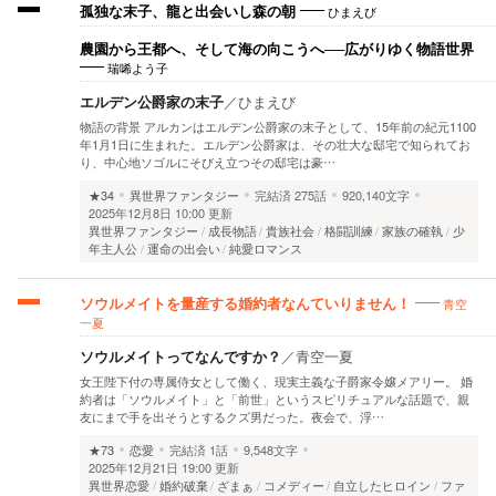
ひまえび
孤独な末子、龍と出会いし森の朝
農園から王都へ、そして海の向こうへ──広がりゆく物語世界
瑞唏よう子
エルデン公爵家の末子
／
ひまえび
物語の背景 アルカンはエルデン公爵家の末子として、15年前の紀元1100
年1月1日に生まれた。エルデン公爵家は、その壮大な邸宅で知られてお
り、中心地ソゴルにそびえ立つその邸宅は豪…
★34
異世界ファンタジー
完結済
275話
920,140文字
2025年12月8日 10:00 更新
異世界ファンタジー
成長物語
貴族社会
格闘訓練
家族の確執
少
年主人公
運命の出会い
純愛ロマンス
青空
ソウルメイトを量産する婚約者なんていりません！
一夏
ソウルメイトってなんですか？
／
青空一夏
女王陛下付の専属侍女として働く、現実主義な子爵家令嬢メアリー。 婚
約者は「ソウルメイト」と「前世」というスピリチュアルな話題で、親
友にまで手を出そうとするクズ男だった。夜会で、浮…
★73
恋愛
完結済
1話
9,548文字
2025年12月21日 19:00 更新
異世界恋愛
婚約破棄
ざまぁ
コメディー
自立したヒロイン
ファ