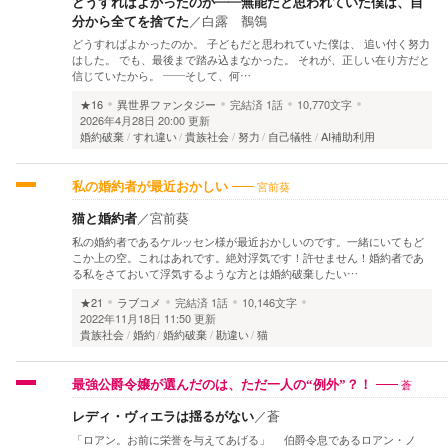
どうすればよかったのか――無能だと思われていた僕は、自
分から全てを捨てた
／
白露 鶺鴒
どうすればよかったのか。 子どもだと思われていた僕は、 追い付く努力
はした。 でも、最後まで踏み込まなかった。 それが、正しい在り方だと
信じていたから。 ——そして、何…
★16
異世界ファンタジー
完結済
1話
10,770文字
2026年4月28日 20:00 更新
婚約破棄
すれ違い
貴族社会
努力
自己犠牲
AI補助利用
宮前葵
私の婚約者が最近おかしい
猫と婚約者
／
宮前葵
私の婚約者であるケルッセン様が最近おかしいのです。一緒にいてもど
こか上の空。これはあれです。絶対浮気です！許せません！婚約者であ
る私をさておいて浮気するような方とは婚約破棄したい…
★21
ラブコメ
完結済
1話
10,146文字
2022年11月18日 11:50 更新
貴族社会
婚約
婚約破棄
勘違い
猫
蒼
最強公爵令嬢が選んだのは、ただ一人の“例外”？！
レディ・ヴィエラは揺るがない
／
蒼
「ロアン。お前に栄誉を与えてあげる」 伯爵令息であるロアン・ノ