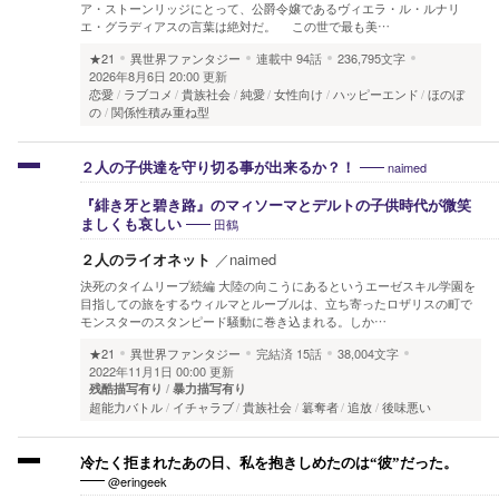
ア・ストーンリッジにとって、公爵令嬢であるヴィエラ・ル・ルナリ
エ・グラディアスの言葉は絶対だ。 この世で最も美…
★21
異世界ファンタジー
連載中
94話
236,795文字
2026年8月6日 20:00 更新
恋愛
ラブコメ
貴族社会
純愛
女性向け
ハッピーエンド
ほのぼ
の
関係性積み重ね型
naimed
２人の子供達を守り切る事が出来るか？！
『緋き牙と碧き路』のマィソーマとデルトの子供時代が微笑
田鶴
ましくも哀しい
２人のライオネット
／
naimed
決死のタイムリープ続編 大陸の向こうにあるというエーゼスキル学園を
目指しての旅をするウィルマとルーブルは、立ち寄ったロザリスの町で
モンスターのスタンピード騒動に巻き込まれる。しか…
★21
異世界ファンタジー
完結済
15話
38,004文字
2022年11月1日 00:00 更新
残酷描写有り
暴力描写有り
超能力バトル
イチャラブ
貴族社会
簒奪者
追放
後味悪い
冷たく拒まれたあの日、私を抱きしめたのは“彼”だった。
@eringeek