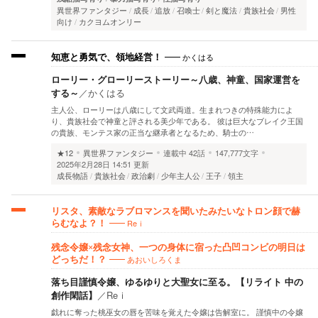
異世界ファンタジー
成長
追放
召喚士
剣と魔法
貴族社会
男性
向け
カクヨムオンリー
かくはる
知恵と勇気で、領地経営！
ローリー・グローリーストーリー～八歳、神童、国家運営を
する～
／
かくはる
主人公、ローリーは八歳にして文武両道。生まれつきの特殊能力によ
り、貴族社会で神童と評される美少年である。 彼は巨大なブレイク王国
の貴族、モンテス家の正当な継承者となるため、騎士の…
★12
異世界ファンタジー
連載中
42話
147,777文字
2025年2月28日 14:51 更新
成長物語
貴族社会
政治劇
少年主人公
王子
領主
リスタ、素敵なラブロマンスを聞いたみたいなトロン顔で赫
Reｉ
らむなよ？！
残念令嬢×残念女神、一つの身体に宿った凸凹コンビの明日は
あおいしろくま
どっちだ！？
落ち目謹慎令嬢、ゆるゆりと大聖女に至る。【リライト 中の
創作閑話】
／
Reｉ
戯れに奪った桃巫女の唇を苦味を覚えた令嬢は告解室に。 謹慎中の令嬢