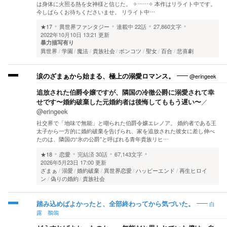
は身体に火照る熱を女神様と信じた。 ✧……✧ 本作はリライト中です。
今しばらくお待ちくださいませ。 リライト中…
★17
異世界ファンタジー
連載中
22話
27,860文字
2022年10月10日 13:21 更新
暴力描写有り
異世界
学園
魔法
貴族社会
ポンコツ
聖女
百合
悲喜劇
@eringeek
涙のざまぁから始まる、極上の溺愛ロマンス。
追放された伯爵令嬢ですが、隣国の冷徹公爵に溺愛されて幸
せです〜婚約破棄した元婚約者は後悔してももう遅い〜
／
@eringeek
社交界で「地味で無能」と嘲られた伯爵令嬢エレノア。 婚約者である王
太子から一方的に婚約破棄を告げられ、家を追放された彼女に差し伸べ
たのは、隣国の“氷の公爵”と呼ばれる青年貴族リヒ…
★18
恋愛
完結済
30話
67,143文字
2026年5月23日 17:00 更新
ざまぁ
溺愛
婚約破棄
異世界恋愛
ハッピーエンド
再生ヒロイ
ン
偽りの婚約
貴族社会
白
踏み込めばよかったと、全部終わってから気づいた。
露 鶺鴒