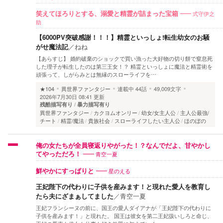
式守伊之
笑えてほろりとする、溺愛と精霊が詰まった宝箱
助
【6000PV突破感謝！！！】精霊といっしょ!転生幼女のお騒
がせ魔法記
／
ねね
【あらすじ】 婚約破棄のショックで買い漁った大好物の切り餅で窒息死
した理子が転生したのは第三王女！？ 精霊といっしょに魔法と精霊術を
頑張って、しがらみとは無縁のスローライフを…
★104
異世界ファンタジー
連載中
44話
49,009文字
2026年7月30日 08:41 更新
残酷描写有り
暴力描写有り
異世界ファンタジー
カクヨムオンリー
幼女/女主人公
主人公最強/
チート
精霊/魔法
貴族社会
スローライフしたい主人公
ほのぼの
俺の女たちが全員寝返りやがった！？なんでだよ、甘やかし
青空一夏
てやっただろ！
星のえる
鮮やかにすっぱりと
王妃陛下の代わりに子供を産みます！と現れた愛人を教育し
たら夫にざまぁしてました
／
青空一夏
王妃フランシーヌの前に、国王の愛人ダイアナが「王妃陛下の代わりに
子供を産みます！」と現れた。 国王は彼女を第二王妃扱いしろと命じ、