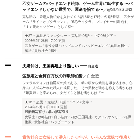
乙女ゲームのバッドエンド絵師、ゲーム世界に転生する 〜バ
ッドエンドしかない世界で、運命を捨てる〜
／
@SUN3SUN3
完結済み 登場人物紹介を入れて９６話 6時と17時に各1話投稿。 乙女ゲ
ーム『ライトオブクラウン』。 通称ライクラ。 プレイヤーの間では、
「すぐ死ぬクソゲー」 として有…
★27
異世界ファンタジー
完結済
96話
147,066文字
2026年5月26日 17:00 更新
乙女ゲーム
悪役令嬢
バッドエンド
ハッピーエンド
異世界転生
魔法
貴族社会
転生
白金透
夫婦仲は、王国再建より難しい
蛮族姫と金貨百万枚の詐欺師伯爵
／
白金透
ジェラルディンは伯爵家の娘である。 幼い頃から武芸を叩き込まれ、心
身共に人並み外れた武人に成長した。 その美貌と強さを称える者からは
『銀翼姫』と崇められ、女だてらと憎む者からは『…
★12
恋愛
完結済
69話
171,298文字
2024年12月30日 00:01 更新
残酷描写有り
暴力描写有り
女騎士
政略結婚
白い結婚
内政/王国再建
カクヨムオンリー
権謀
術数
貴族社会
ハッピーエンド
貴族社会に女装して潜入した少年が、いろんな意味で後戻り