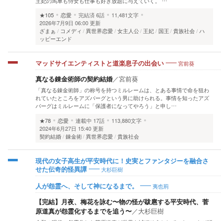
王妃の馬車も侍女も仕事も好き放題に与えていく。 …
★105
恋愛
完結済
6話
11,481文字
2026年7月9日 06:00 更新
ざまぁ
コメディ
異世界恋愛
女主人公
王妃
国王
貴族社会
ハ
ッピーエンド
宮前葵
マッドサイエンティストと道楽息子の出会い
真なる錬金術師の契約結婚
／
宮前葵
「真なる錬金術師」の称号を持つミルレームは、とある事情で命を狙わ
れていたところをアズバーグという男に助けられる。事情を知ったアズ
バーグはミルレームに「保護者になってやろう」と申し…
★78
恋愛
連載中
17話
113,880文字
2024年6月27日 15:40 更新
契約結婚
錬金術
異世界恋愛
貴族社会
現代の女子高生が平安時代に！史実とファンタジーを融合さ
大杉巨樹
せた伝奇的怪異譚
夷也荊
人が怨霊へ、そして神になるまで。
【完結】月夜、梅花を詠む〜物の怪が跋扈する平安時代、菅
原道真が怨霊化するまでを追う〜
／
大杉巨樹