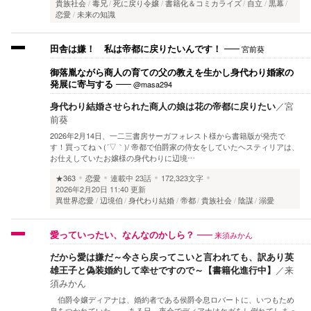
貴族社会
毒兄
死に戻り令嬢
書籍化＆コミカライズ
自立
黒幕
恋愛
未来の知識
宮前葵
田舎は嫌！ 私は帝都に戻りたいんです！
御落胤ながら商人の育ての父の教えを生かし身代わり婚家の
@masa294
発展に寄与する
身代わり結婚させられた商人の娘は花の帝都に戻りたい
／
宮
前葵
2026年2月14日、一二三書房サーガフォレスト様から書籍版が発売で
す！買ってねヽ(´▽｀)/ 帝都で伯爵家の侍女をしていたヘスティリアは、
お仕えしていたお嬢様の身代わりに辺境…
★363
恋愛
連載中
23話
172,323文字
2026年2月20日 11:40 更新
異世界恋愛
辺境伯
身代わり結婚
帝都
貴族社会
陰謀
溺愛
来須みかん
愛っていったい、なんなのかしら？
だから愛は嫌だ～今さら戻ってこいと言われても、訳あり英
雄王子と偽装婚約して幸せですので～【書籍化進行中】
／
来
須みかん
伯爵令嬢ディアナは、婚約者である侯爵令息ロバートに、いつもため
息をつかれていた。 ある日、夜会でディアナはケガをし倒れてしまっ