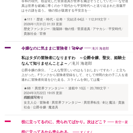
令和の現代、怨霊化した菅原道真が世界を滅ぼそうとしていた── なぜ道
真は世界を破滅に導くのか？現代から平安時代へと送り込まれた首藤芹
はその謎を追う。 物の怪が跋扈する平安京を…
★111
歴史・時代・伝奇
完結済
64話
112,919文字
2026年1月31日 01:33 更新
歴史ファンタジー
陰陽師
物の怪
菅原道真
アヤカシ
平安時代
貴族社会
官僚
滝川 海老郎
令嬢なのに気ままに冒険者！🚀💎🌿
私はタダの冒険者になりますわ ～公爵令嬢、聖女、姫騎士
なんて知りませんことよ～
／
滝川 海老郎
公爵令嬢の身分。「こんな堅苦しいのはもうおしまいですわ！」と立ち
上がった。Fランクから冒険者登録をして、そして仲間の女の子二人を道
連れに冒険者街道をひた走る。スライムを倒しては魔…
★68
異世界ファンタジー
連載中
10話
20,789文字
2024年3月22日 19:05 更新
残酷描写有り
女主人公
冒険者
異世界ファンタジー
異世界転生
剣と魔法
貴族
社会
公爵令嬢
魔道具
青空一夏
役に立ってるのに、売られてばかり。次はどこ？
すくすく
役に立ってるから売られる。