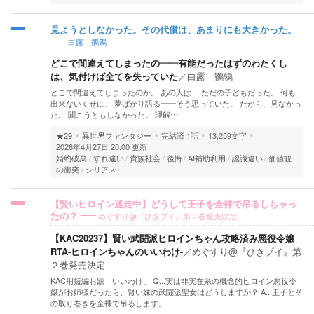
見ようとしなかった。その代償は、あまりにも大きかった。
白露 鶺鴒
どこで間違えてしまったの――有能だったはずのわたくし
は、気付けば全てを失っていた
／
白露 鶺鴒
どこで間違えてしまったのか。 あの人は、 ただの子どもだった。 何も
出来ないくせに、 夢ばかり語る――そう思っていた。 だから、見なかっ
た。 聞こうともしなかった。 理解…
★29
異世界ファンタジー
完結済
1話
13,259文字
2026年4月27日 20:00 更新
婚約破棄
すれ違い
貴族社会
後悔
AI補助利用
認識違い
価値観
の衝突
シリアス
【賢いヒロイン迷走中】どうして王子を全裸で吊るしちゃっ
めぐすり@『ひきブイ』第２巻発売決定
たの？
【KAC20237】賢い武闘派ヒロインちゃん攻略済み悪役令嬢
RTA-ヒロインちゃんのいいわけ-
／
めぐすり@『ひきブイ』第
２巻発売決定
KAC用短編お題「いいわけ」 Q...実は非実在系の概念的ヒロイン悪役令
嬢がお姉様だったら、賢い妹の武闘派聖女はどうしますか？ A...王子とそ
の取り巻きを全裸で吊るします。