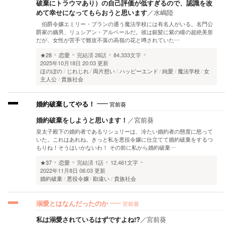
破棄にトラウマあり）の自己評価が低すぎるので、認識を改
めて幸せになってもらおうと思います
／
水嶋陸
伯爵令嬢エミリー・ブランの通う魔法学校には有名人がいる。名門公
爵家の嫡男、リュシアン・アルベールだ。彼は銀髪に紫の瞳の超絶美形
だが、女性が苦手で難攻不落の高嶺の花と噂されていた…
★28
恋愛
完結済
28話
84,333文字
2025年10月18日 20:03 更新
ほのぼの
じれじれ
両片想い
ハッピーエンド
純愛
魔法学校
女
主人公
貴族社会
宮前葵
婚約破棄してやる！
婚約破棄をしようと思います！
／
宮前葵
皇太子殿下の婚約者であるリシュリーは、冷たい婚約者の態度に怒って
いた。これはあれね。きっと私を悪役令嬢に仕立てて婚約破棄をするつ
もりね！そうはいかないわ！ その前に私から婚約破棄…
★37
恋愛
完結済
1話
12,461文字
2022年11月8日 06:03 更新
婚約破棄
悪役令嬢
勘違い
貴族社会
宮前葵
溺愛とはなんだったのか
私は溺愛されているはずですよね!?
／
宮前葵