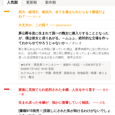
人気順
更新順
新作順
武力、経済力、政治力、全てを備えられたらもう最強だよ
オレオ
ね？
@sionokami
大丈夫か、この国？
豚公爵令息に生まれて国一の醜女に婿入りすることとなった
が、僕は彼女と成りあがる。～ふふふ、絶対的な立場を作っ
てわからせてやろうじゃないか～
／
オレオ
豚と罵られながらも学院に通っていた僕は、夏季休暇中に父に呼び出さ
れた。 話を聞いてみれば、僕と同じ際限なく太ってしまい死に至る病を
患った女辺境伯である少女との婚約。 相手は当主…
★6,474
異世界ファンタジー
連載中
163話
1,038,907文字
2026年7月16日 18:00 更新
カクヨムオンリー
学園
異世界
貴族社会
領地経営
暗躍
成り上
がり
魔法
青空
家族に見捨てられ処刑された令嬢、人生をやり直す
一夏
月兎
生まれ戻った令嬢が、強かに復讐していく物語。
[書籍9/15発売！]見殺しにされた私が助けるわけがないでしょ