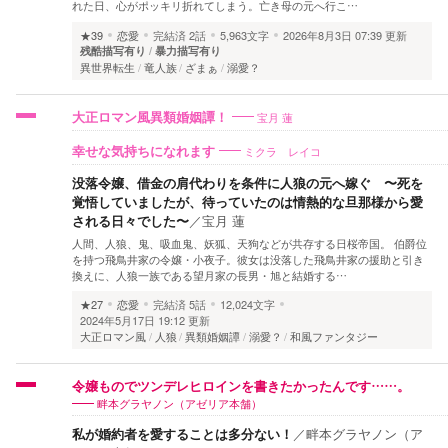
れた日、心がポッキリ折れてしまう。亡き母の元へ行こ…
★39
恋愛
完結済
2話
5,963文字
2026年8月3日 07:39 更新
残酷描写有り
暴力描写有り
異世界転生
竜人族
ざまぁ
溺愛？
宝月 蓮
大正ロマン風異類婚姻譚！
ミクラ レイコ
幸せな気持ちになれます
没落令嬢、借金の肩代わりを条件に人狼の元へ嫁ぐ 〜死を
覚悟していましたが、待っていたのは情熱的な旦那様から愛
される日々でした〜
／
宝月 蓮
人間、人狼、鬼、吸血鬼、妖狐、天狗などが共存する日桜帝国。 伯爵位
を持つ飛鳥井家の令嬢・小夜子。彼女は没落した飛鳥井家の援助と引き
換えに、人狼一族である望月家の長男・旭と結婚する…
★27
恋愛
完結済
5話
12,024文字
2024年5月17日 19:12 更新
大正ロマン風
人狼
異類婚姻譚
溺愛？
和風ファンタジー
令嬢ものでツンデレヒロインを書きたかったんです……。
畔本グラヤノン（アゼリア本舗）
私が婚約者を愛することは多分ない！
／
畔本グラヤノン（ア