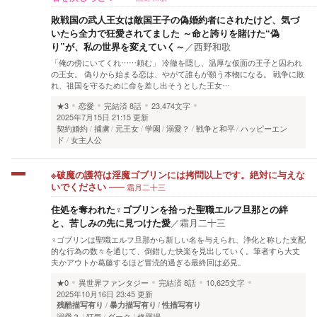
敗戦国の武人王女は敵国王子の偽婚約者にされたけど、気づ
いたら全力で狂愛されてました ～命と誇りを賭けた“偽
り”が、私の世界を変えていく～
／
西野和歌
「俺の傍にいてくれ……頼む」 冷徹を隠し、温厚な仮面の王子と囚われ
の王女。 偽りから始まる恋は、やがて誰もが願う本物になる。 戦争に敗
れ、祖国を守るために命を差し出そうとした王女…
★3
恋愛
完結済
8話
23,474文字
2025年7月15日 21:15 更新
契約婚約
捕虜
元王女
学園
溺愛？
戦争と和平
ハッピーエン
ド
女主人公
※破魔の護符は淫魔ゴブリンには拷問以上です。絶対に与えな
霜月二十三
いでください
住処を奪われた♀ゴブリンを拾った聖職エルフ旦那との絆
と、苦しみの先に見つけた愛
／
霜月二十三
♀ゴブリンは聖職エルフ旦那から新しい名を与えられ、浄化と称した支配
的な行為の数々を通じて、倒錯した快楽を見出していく。筆者すら大丈
夫かアウトか葛藤するほど冒涜的過ぎる最終回は必見。
★0
異世界ファンタジー
完結済
8話
10,625文字
2025年10月16日 23:45 更新
残酷描写有り
暴力描写有り
性描写有り
溺愛？
狂気
ダーク
修羅場