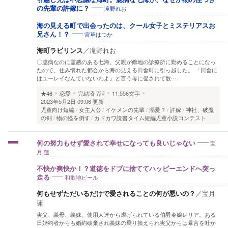
滝野れお
の先輩の許嫁に？
海の見える町で出会ったのは、クール女子とミステリアスお
宮草はつか
兄さん！？
海町ラビリンス
／
滝野れお
〇臆病なのに霊感のある七海。父親が僻地の診療所に勤めることになっ
たので、住み慣れた都会から海の見える田舎町に引っ越した。 「田舎に
はユーレイなんていないわよ」と言う母に促されて散…
★46
恋愛
完結済
7話
11,556文字
2023年5月2日 09:06 更新
児童向け短編
女主人公
イケメンの先輩
溺愛？
許嫁
神社、破魔
の剣
物の怪を倒す
カドカワ読書タイム短編児童小説コンテスト
宝
何の努力もせず愛されて幸せになっても良いじゃない
月 蓮
不快か爽快か！？道徳をドブに捨ててハッピーエンドへ突っ
和歌地ビール
走る
何もせずただいるだけで愛されることの何が悪いの？
／
宝月
蓮
実父、義母、義妹、使用人達から虐げられている伯爵令嬢レリア。ある
日婚約者からも婚約破棄され義妹の乗り換えられ実父からは暴言を吐か