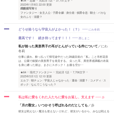
★54
恋愛
完結済
7話
37,157文字
2023年1月9日 22:00 更新
残酷描写有り
ファンタジー
女主人公
子爵令嬢
身分差
侯爵令息
騎士
バカな
女のふり
溺愛？
にわ冬莉
どうせ拾うなら宇宙人がよかった！（？）
西しまこ
最高です！ 続き待ってます！！！
私が拾った美形男子の耳がとんがっている件について
／
にわ
冬莉
仕事に疲れ、酔っ払って帰宅途中だった28歳目前の「私」こと市村花音
は、公園で銀髪の美形男子を発見する。 尖った耳、異世界感満載の衣装
を身に纏った彼は、まさにスポック！ お腹を空か…
★64
現代ファンタジー
完結済
1話
7,706文字
2025年5月1日 12:10 更新
エルフ
朝チュン
宇宙人じゃなかった
運命
溺愛？
コメディ
ス
ポック
なんでこうなった？
歩
私は私に愛をくれた人たちに愛をお返し、支えます
「月の聖女」いつかそう呼ばれるのだとしても
／
歩
彼女は戦えない 魔法も使えない けれど、彼女がいるから、みなは戦える