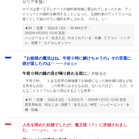
ゼリア本舗）
ローズは第一王子レナードの婚約者候補に選ばれてしまったため、アン
ドリューとの婚約を解消することになった。元婚約者のアンドリューは
嬉々として妹のサラに婚約を申し入れる。 その上、レ…
★24
恋愛
完結済
12話
25,694文字
2023年4月25日 12:20 更新
ハッピーエンド
女主人公
やさぐれている
令嬢
ラブコメ
ツンデ
レ
溺愛？
カクヨムオンリー
『お姫様の魔法はね、午前０時に解けちゃうの』その言葉に
夕綾るか
彼が返したのは…
午前０時の鐘の音が鳴り終わる前に
／
夕綾るか
午前０時。 とある世界の御伽噺でお姫様になった御令嬢の誰もが知
る有名なお話。 この世界にはそんなお話、ないんだけど。 ただ、そ
んなこともリアルにあり得はするような世界…
★31
恋愛
完結済
2話
5,323文字
2023年1月3日 12:00 更新
異世界転生
幼なじみ
溺愛？
女主人公
神官
ハッピーエンド
令
嬢
短編
人生を諦めた奴隷でしたが、魔王様（？）に求婚されまし
ばやし せいず
た。