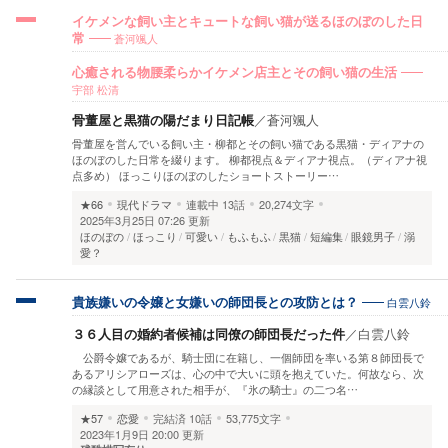
イケメンな飼い主とキュートな飼い猫が送るほのぼのした日
蒼河颯人
常
心癒される物腰柔らかイケメン店主とその飼い猫の生活
宇部 松清
骨董屋と黒猫の陽だまり日記帳
／
蒼河颯人
骨董屋を営んでいる飼い主・柳都とその飼い猫である黒猫・ディアナの
ほのぼのした日常を綴ります。 柳都視点＆ディアナ視点。（ディアナ視
点多め） ほっこりほのぼのしたショートストーリー…
★66
現代ドラマ
連載中
13話
20,274文字
2025年3月25日 07:26 更新
ほのぼの
ほっこり
可愛い
もふもふ
黒猫
短編集
眼鏡男子
溺
愛？
白雲八鈴
貴族嫌いの令嬢と女嫌いの師団長との攻防とは？
３６人目の婚約者候補は同僚の師団長だった件
／
白雲八鈴
公爵令嬢であるが、騎士団に在籍し、一個師団を率いる第８師団長で
あるアリシアローズは、心の中で大いに頭を抱えていた。何故なら、次
の縁談として用意された相手が、『氷の騎士』の二つ名…
★57
恋愛
完結済
10話
53,775文字
2023年1月9日 20:00 更新