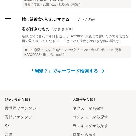
青春
学園
女主人公
初投稿
溺愛？
かささぎ峠
推し活彼女がかわいすぎる
君が好きなもの
／
かささぎ峠
期限に間に合わず今日も逃したKAC20222 最後まで書いたので可哀想な
目で見てやってください…… とにかく彼女が大好きな俺の話です。
★0
恋愛
完結済
1話
2,966文字
2022年3月9日 12:40 更新
KAC20222
推し活
溺愛？
「溺愛？」でキーワード検索する
ジャンルから探す
人気作から探す
異世界ファンタジー
ネクストから探す
現代ファンタジー
コンテストから探す
SF
ランキングから探す
恋愛
特集から探す