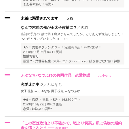
まあ要素あり
溺愛？
火猫
末弟は溺愛されてます
なんで末弟の俺が王太子候補に？
／
火猫
当初の予定の3話で終了出来ませんでしたが、とりあえず完結しました！
ありがとうございましたm(_ _)m
★5
異世界ファンタジー
完結済
6話
9,627文字
2025年11月26日 03:11 更新
性描写有り
溺愛？
異世界転生
末弟
エルフ
ハーレム
続き書けない病
神獣
ふゆなち
ふゆなち×なつふゆの共同作品 恋愛物語
恋愛迷走中♡
／
ふゆなち
女子視点 →ふゆなち 男子視点 →なつふゆ
★6
恋愛
連載中
8話
16,830文字
2023年10月22日 09:02 更新
恋愛
幼馴染
溺愛?
「この恋は政治より不確かで、戦より切実」私に偽物の婚約
西野和歌
者を演じろと？