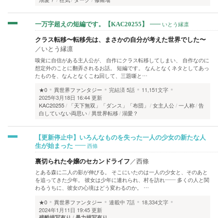
いとう縁凛
一万字超えの短編です。【KAC20255】
クラス転移〜転移先は、まさかの自分が考えた世界でした〜
／
いとう縁凛
嗅覚に自信がある主人公が、 自作にクラス転移してしまい、 自作なのに
想定外のことに翻弄されるお話。 短編です。 なんとなくネタとしてあっ
たものを、なんとなくこね回して、三題噺と…
★0
異世界ファンタジー
完結済
5話
11,151文字
2025年3月18日 16:44 更新
KAC20255
「天下無双」「ダンス」「布団」
女主人公
一人称
告
白していない両思い
異世界転移
溺愛？
【更新停止中】いろんなものを失った一人の少女の新たな人
西條
生が始まった
裏切られた令嬢のセカンドライフ
／
西條
とある森に二人の影が伸びる。 そこにいたのは一人の少女と、そのあと
を追ってきた少年。 彼女は少年に連れられ、村を訪れ―― 多くの人と関
わるうちに、彼女の心境はどう変わるのか。 …
★0
異世界ファンタジー
連載中
7話
18,334文字
2024年1月11日 19:45 更新
残酷描写有り
暴力描写有り