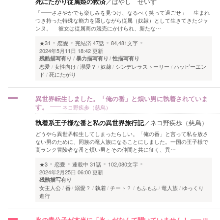
死にたがり従属姫の救済
／
ばやし せいず
「――ささやかでも楽しみを見つけ、なるべく笑って過ごせ」 生まれ
つき持った特殊な能力を隠しながら従属（奴隷）として生きてきたジャ
ンヌ。 彼女は従属商の競売にかけられ、新たな…
★31
恋愛
完結済
47話
84,481文字
2024年5月11日 18:42 更新
残酷描写有り
暴力描写有り
性描写有り
恋愛
女性向け
溺愛？
奴隷
シンデレラストーリー
ハッピーエン
ド
死にたがり
異世界転生しました。「俺の番」と煩い男に執着されていま
ネコ野疾歩（慈烏）
す。
執着系王子様な番と私の異世界旅行記
／
ネコ野疾歩（慈烏）
どうやら異世界転生してしまったらしい。「俺の番」と言って私を放さ
ない男のために、同族の竜人族になることにしました。一国の王子様で
高ランク冒険者な番と煩い男とその仲間と共に征く、異…
★3
恋愛
連載中
31話
102,080文字
2024年2月25日 06:00 更新
残酷描写有り
女主人公
番
溺愛？
執着
チート？
もふもふ
竜人族
ゆっくり
進行
瑠