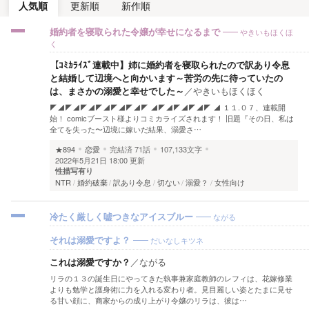
人気順
更新順
新作順
やきいもほくほ
婚約者を寝取られた令嬢が幸せになるまで
く
【ｺﾐｶﾗｲｽﾞ連載中】姉に婚約者を寝取られたので訳あり令息
と結婚して辺境へと向かいます～苦労の先に待っていたの
は、まさかの溺愛と幸せでした～
／
やきいもほくほく
◤◢◤◢◤◢◤◢◤◢◤◢◤ ◢◤◢◤◢◤◢◤ ◢ １１.０７、連載開
始！ comicブースト様よりコミカライズされます！ 旧題『その日、私は
全てを失った〜辺境に嫁いだ結果、溺愛さ…
★894
恋愛
完結済
71話
107,133文字
2022年5月21日 18:00 更新
性描写有り
NTR
婚約破棄
訳あり令息
切ない
溺愛？
女性向け
ながる
冷たく厳しく嘘つきなアイスブルー
だいなしキツネ
それは溺愛ですよ？
これは溺愛ですか？
／
ながる
リラの１３の誕生日にやってきた執事兼家庭教師のレフィは、花嫁修業
よりも勉学と護身術に力を入れる変わり者。見目麗しい姿とたまに見せ
る甘い顔に、商家からの成り上がり令嬢のリラは、彼は…