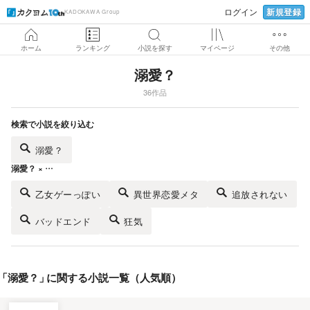
新規登録
ログイン
KADOKAWA Group
ホーム
ランキング
小説を探す
マイページ
その他
溺愛？
36作品
検索で小説を絞り込む
溺愛？
溺愛？ × …
乙女ゲーっぽい
異世界恋愛メタ
追放されない
バッドエンド
狂気
「
溺愛？
」
に関する小説一覧（人気順）