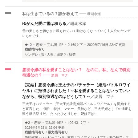
珊瑚水瀬
私は生きているの？誰か教えて
ゆがんだ愛に雪は積もる
／
珊瑚水瀬
雪の美しさと切なさに埋もれていく動けなくなっていく主人公のヤンデ
レものです。
★12
恋愛
完結済
1話
2,160文字
2022年7月6日 22:47 更新
残酷描写有り
ヤンデレ
雪
人形
溺愛？
監禁
悪役令嬢の私を愛すことはない？ なのに。私、なんで特別
淡麗 マナ
待遇なの？
【完結】悪役令嬢は王太子のバチェラー（婚活バトルロワイ
ヤル）に招待されました！～私を愛することはないっていい
ながら、特別待遇なのはどうして？～
／
淡麗 マナ
王太子はバチェラー（王太子妃決定婚活バトルロワイヤル）を開始する
と宣言した。 個性、特技、マナー、美貌など、王太子妃としての適正を
競う婚活祭りだ。 たったひとりしか、妃は選ば…
★2
恋愛
完結済
46話
109,431文字
2024年9月23日 22:04 更新
残酷描写有り
暴力描写有り
婚約破棄
ハッピーエンド
演劇
コメディ
シリアス
喉の狂気
ざ