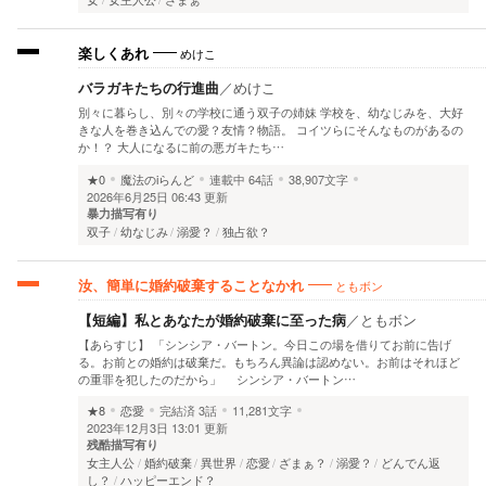
めけこ
楽しくあれ
バラガキたちの行進曲
／
めけこ
別々に暮らし、別々の学校に通う双子の姉妹 学校を、幼なじみを、大好
きな人を巻き込んでの愛？友情？物語。 コイツらにそんなものがあるの
か！？ 大人になるに前の悪ガキたち…
★0
魔法のiらんど
連載中
64話
38,907文字
2026年6月25日 06:43 更新
暴力描写有り
双子
幼なじみ
溺愛？
独占欲？
ともボン
汝、簡単に婚約破棄することなかれ
【短編】私とあなたが婚約破棄に至った病
／
ともボン
【あらすじ】 「シンシア・バートン。今日この場を借りてお前に告げ
る。お前との婚約は破棄だ。もちろん異論は認めない。お前はそれほど
の重罪を犯したのだから」 シンシア・バートン…
★8
恋愛
完結済
3話
11,281文字
2023年12月3日 13:01 更新
残酷描写有り
女主人公
婚約破棄
異世界
恋愛
ざまぁ？
溺愛？
どんでん返
し？
ハッピーエンド？