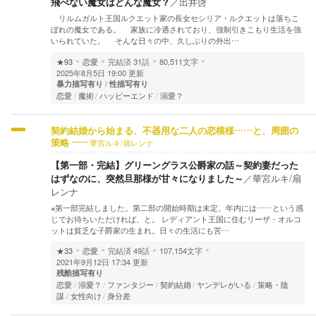
飛べない魔女はどんな魔女？
／
出井啓
リルムガルト王国ルクエット家の長女セシリア・ルクエットは落ちこ
ぼれの魔女である。 家族に冷遇されており、強制引きこもり生活を強
いられていた。 そんな日々の中、久しぶりの外出…
★93
恋愛
完結済
31話
80,511文字
2025年8月5日 19:00 更新
暴力描写有り
性描写有り
恋愛
魔術
ハッピーエンド
溺愛？
契約結婚から始まる、不器用な二人の恋模様……と、周囲の
華宮ルキ/扇レンナ
策略
【第一部・完結】グリーングラス公爵家の話～契約妻だった
はずなのに、突然旦那様が甘々になりました～
／
華宮ルキ/扇
レンナ
※第一部完結しました。第二部の開始時期は未定。年内には……という感
じでお待ちいただければ、と。 レディアント王国に住むリーザ・オルコ
ットは貧乏な子爵家の生まれ。日々の生活にも苦…
★33
恋愛
完結済
49話
107,154文字
2021年9月12日 17:34 更新
残酷描写有り
恋愛
溺愛？
ファンタジー
契約結婚
ヤンデレがいる
策略・陰
謀
女性向け
身分差