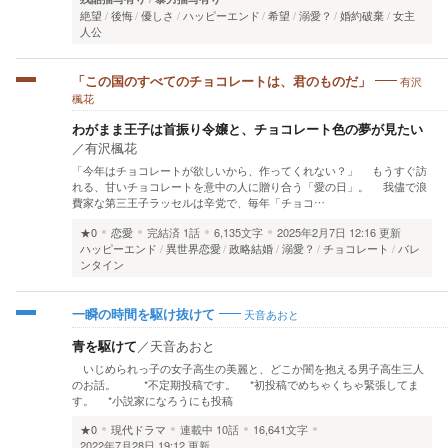
絶望
後悔
優しさ
ハッピーエンド
希望
溺愛？
婚約破棄
女主
人公
有沢
「この国のすべてのチョコレートは、君のものだ」
楓花
わがまま王子は首振り令嬢と、チョコレート色の夢が見たい
／
有沢楓花
「今年はチョコレートが欲しいから、作ってくれない？」 もうすぐ訪
れる、甘いチョコレートを意中の人に贈り合う「愛の日」。 我儘で浪
費家な第三王子ラッセルは辛党で、毎年「チョコ…
★0
恋愛
完結済
1話
6,135文字
2025年2月7日 12:16 更新
ハッピーエンド
異世界恋愛
政略結婚
溺愛？
チョコレート
バレ
ンタイン
天音あおと
一瞬の時間を駆け抜けて
青を駆けて
／
天音あおと
いじめられっ子の女子高生の美麗と、どこか闇を抱える男子高生三人
のお話。 *不定期投稿です。 *初投稿でめちゃくちゃ緊張してま
す。 *小説家になろうにも投稿
★0
現代ドラマ
連載中
10話
16,641文字
2022年7月28日 19:12 更新