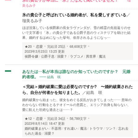
氷の貴公子が本当に「氷」だなんて聞いていません！
美るみ子
氷の貴公子と呼ばれている婚約者が、私を愛しすぎている
／
瑠美るみ子
ほぼ没落している侯爵家の長女ラヴァンダが、雪の精霊の先祖返りのせ
いで文字通り「氷」の貴公子である公爵子息のウィステリアを助けた結
果、婚約するはめになった挙句、依存されるようになっ…
★20
恋愛
完結済
25話
68,608文字
2023年3月23日 13:25 更新
侯爵令嬢
公爵子息
溺愛？
ラブコメ
異世界
魔法
あなたは…私が本当は誰なのか知っていたのですか？ 元婚
結島 咲
約者様。
＜完結＞婚約破棄に愛は必要なのですか? 〜婚約破棄された
ら、自分が何者かを知りました。
／
結島 咲
婚約破棄から始まった、彼女をめぐる反乱がおきてしまった…… 意味の
わからない行動をとるテオドールの意図と、エリシア自身も知らない、
愛に飢えた壮絶な過去とは……？
★12
恋愛
完結済
34話
58,789文字
2023年8月14日 18:47 更新
婚約破棄まがい
不器用
すれ違い
魔法
トラウマ
ツン？
忘れ去
られた過去
溺愛？