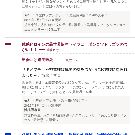
彼女はかすがい 彼女がつなぐ 月のように暗夜を照らし導く 孤独な少女
は誓った わたしには何の力もないけれど…
★51
異世界ファンタジー
完結済
4話
5,405文字
2023年6月1日 17:20 更新
児童小説
児童向け
女の子
愛
溺愛？
異世界ファンタジー
カク
ヨムオンリー
15歳以下
鈍感ヒロインの異世界転生ライフは、ポンコツドラゴンのつ
笛吹ヒサコ
がい！？
真埜てん
出会いは過失致死！
サキとブチ ～神竜様は異界の女をつがいにお選びになられ
ました～
／
笛吹ヒサコ
ある朝サキは、金髪碧眼の美女になっていた。 アラサー女子東雲咲は、
急に飛び出してきたトラック――ではなく、ドラゴンにはねられ死ん
だ。 そのドラゴンが責任をとって異世界に転生…
★31
恋愛
完結済
14話
59,990文字
2023年9月4日 11:00 更新
性描写有り
異世界転生
人外
異類婚姻譚
カクヨムオンリー
美女と野獣
ドラ
ゴン
両片思い
溺愛？
引越し先は不思議な海町。臆病な七海が、なぜか物の怪つき