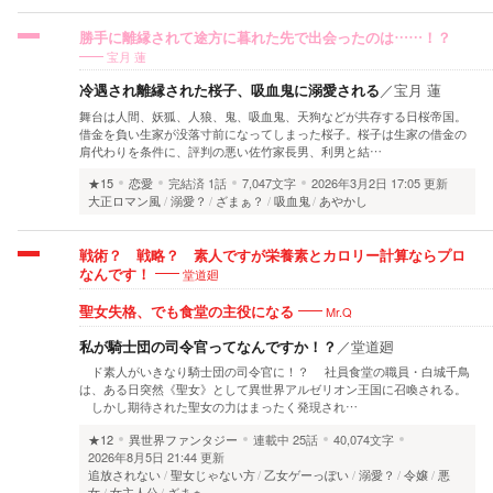
勝手に離縁されて途方に暮れた先で出会ったのは……！？
宝月 蓮
冷遇され離縁された桜子、吸血鬼に溺愛される
／
宝月 蓮
舞台は人間、妖狐、人狼、鬼、吸血鬼、天狗などが共存する日桜帝国。
借金を負い生家が没落寸前になってしまった桜子。桜子は生家の借金の
肩代わりを条件に、評判の悪い佐竹家長男、利男と結…
★15
恋愛
完結済
1話
7,047文字
2026年3月2日 17:05 更新
大正ロマン風
溺愛？
ざまぁ？
吸血鬼
あやかし
戦術？ 戦略？ 素人ですが栄養素とカロリー計算ならプロ
堂道廻
なんです！
Mr.Q
聖女失格、でも食堂の主役になる
私が騎士団の司令官ってなんですか！？
／
堂道廻
ド素人がいきなり騎士団の司令官に！？ 社員食堂の職員・白城千鳥
は、ある日突然《聖女》として異世界アルゼリオン王国に召喚される。
しかし期待された聖女の力はまったく発現され…
★12
異世界ファンタジー
連載中
25話
40,074文字
2026年8月5日 21:44 更新
追放されない
聖女じゃない方
乙女ゲーっぽい
溺愛？
令嬢
悪
女
女主人公
ざまぁ