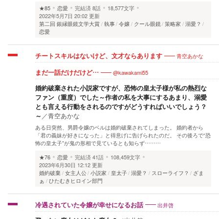
★85
恋愛
完結済
8話
18,577文字
2022年5月7日 20:02 更新
第二回 銀縁眼鏡文学大賞
執事
令嬢
クール眼鏡
策略家
溺愛？
恋愛
青空あかな
チートスキルはないけど、文才ならあります
@kawakami55
まだ一話だけだけど…
婚約破棄された小説家ですが、恐怖の皇太子様が私の熱烈な
ファン（重度）でした～作者の私を大事にするあまり、溺愛
とも言える行動をされるのですがどうすればいいでしょう？
～
／
青空あかな
ある日突然、男爵令嬢のベルは婚約破棄されてしまった。 婚約者から
「君の義妹が好きになった」と得意げに告げられたのだ。 その後ろで“恐
怖の皇太子”が鬼の形相で見ているとも知らず………
★76
恋愛
完結済
41話
108,459文字
2023年6月30日 12:12 更新
婚約破棄
女主人公
小説家
皇太子
溺愛？
スローライフ？
ざま
ぁ
ひたむきヒロイン部門
出井啓
冷遇されていた令嬢が幸せになるお話