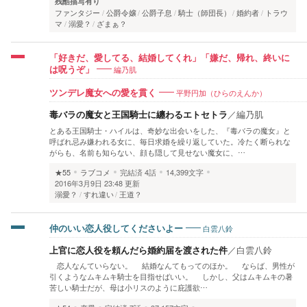
残酷描写有り
ファンタジー
公爵令嬢
公爵子息
騎士（師団長）
婚約者
トラウ
マ
溺愛？
ざまぁ？
「好きだ、愛してる、結婚してくれ」「嫌だ、帰れ、終いに
編乃肌
は呪うぞ」
平野円加（ひらのえんか）
ツンデレ魔女への愛を貫く
毒バラの魔女と王国騎士に纏わるエトセトラ
／
編乃肌
とある王国騎士・ハイルは、奇妙な出会いをした、『毒バラの魔女』と
呼ばれ忌み嫌われる女に、毎日求婚を繰り返していた。冷たく断られな
がらも、名前も知らない、顔も隠して見せない魔女に、…
★55
ラブコメ
完結済
4話
14,399文字
2016年3月9日 23:48 更新
溺愛？
すれ違い
王道？
白雲八鈴
仲のいい恋人役してくださいよー
上官に恋人役を頼んだら婚約届を渡された件
／
白雲八鈴
恋人なんていらない。 結婚なんてもってのほか。 ならば、男性が
引くようなムキムキ騎士を目指せばいい。 しかし、父はムキムキの暑
苦しい騎士だが、母は小リスのように庇護欲…