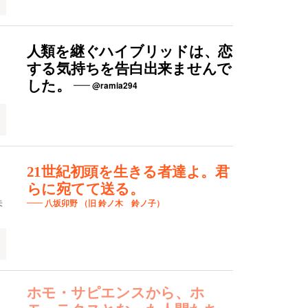
人類を継ぐハイブリッドは、恋
する気持ちを告白出来ませんで
した。
@ramia294
木
21世紀初頭を生きる者達よ。君
らに宛てて送る。
未
八坂卯野 （旧 鈴ノ木 鈴ノ子）
ホモ・サピエンスから、ホ