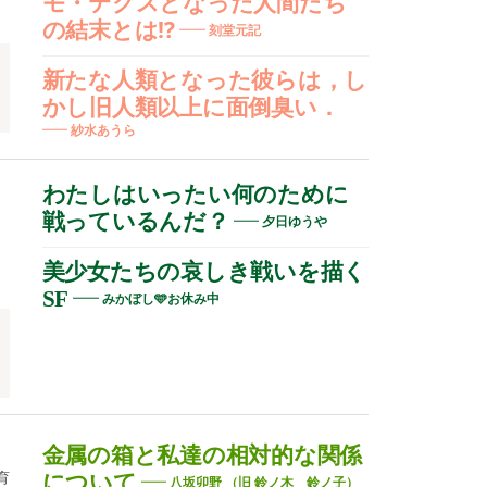
モ・テクスとなった人間たち
の結末とは⁉
刻堂元記
新たな人類となった彼らは，し
ク
かし旧人類以上に面倒臭い．
紗水あうら
わたしはいったい何のために
戦っているんだ？
夕日ゆうや
美少女たちの哀しき戦いを描く
SF
みかぼし🩵お休み中
金属の箱と私達の相対的な関係
育
について
八坂卯野 （旧 鈴ノ木 鈴ノ子）