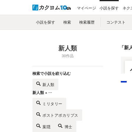
マイページ
小説を探す
ネク
小説を探す
検索
検索履歴
コンテスト
新人類
「
新
30作品
検索で小説を絞り込む
新人類
新人類 × …
ミリタリー
ポストアポカリプス
葉隠
博士