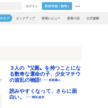
新規登録
（
無料
）
ログイン
のタグ
ピックアップ
新着レビュー
新着小説
公式連載
３人の〝父親〟を持つことにな
る数奇な運命の子、少女マチウ
の波乱の物語!
て
松枝蔵人
読みやすくなって、さらに面
白い。
晴見 紘衣