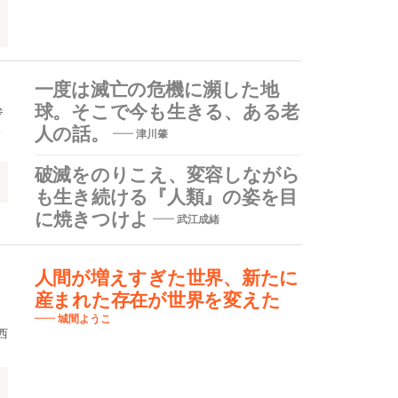
一度は滅亡の危機に瀕した地
球。そこで今も生きる、ある老
参
。
人の話。
津川肇
破滅をのりこえ、変容しながら
も生き続ける『人類』の姿を目
に焼きつけよ
武江成緒
人間が増えすぎた世界、新たに
産まれた存在が世界を変えた
城間ようこ
西