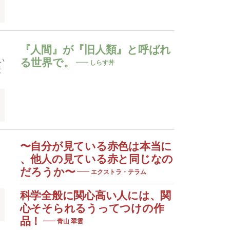
『人間』が『旧人類』と呼ばれ
い
る世界で。
しらす丼
と
〜自分が見ている赤色は本当に
、他人の見ている赤と同じなの
だろうか〜
エクストラ・テラム
科学全般に関心高い人には、関
心そそられるうってつけの作
品！
青山 翠雲