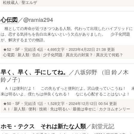
松枝蔵人
聖エルザ
／
@ramia294
心伝図
種としての寿命が近づきつつある人類。代わって出現したハイブリッドに
は、恋する気持ちを告白出来ないという欠点がありました。 少子化問題
が、解決するまでの物語。
★52
SF
完結済
4話
4,695文字
2023年4月22日 21:38 更新
心電図
新人類
告白
少子化問題
異次元の対策？
異次元て何処？
／
八坂卯野 （旧 鈴ノ
早く、早く、手にしてね。
鈴ノ子）
ＡＩは便利だよ！ この先もずっと便利だよ。沢山使っていこうね！ 
来は明るいよ、僕たちは仲良くなれる！ なにも心配することはないよ！
★50
SF
完結済
1話
1,528文字
2024年12月12日 00:54 更新
ＡＩ
新人類
便利
技術
先は明るい
最後は幸せに
カクヨムオンリー
／
刻堂元記
ホモ・テクス それは新たな人類