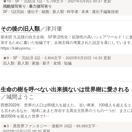
★10
SF
完結済
1話
5,708文字
2021年5月9日 00:37 更新
残酷描写有り
暴力描写有り
SF
1話完結
遺伝子
細胞
新人類
科学者
未来
遺伝子編集技術
／
津川肇
その後の旧人類
亜未田 久志様の自主企画、SF界活性化！拡張性の高いシェアワールド！に
加するために書いた短編です。企画主様の考案された設定を基にしています
https://kakuyomu.…
★9
SF
完結済
2話
2,804文字
2023年5月23日 14:33 更新
旧人類
新人類
家族
親子
友情
短編
生命の樹を呼べない出来損ないは世界樹に愛される
／
城間ようこ
西暦2022年、世界の人口は80億人を超えた。 近い将来、100億人を超えると
も言われるなか、地球にあまた存在する異次元世界のうちの一つが、まさに
暦2050年を迎えた世界で1…
★3
異世界ファンタジー
連載中
20話
69,983文字
2022年12月11日 06:30 更新