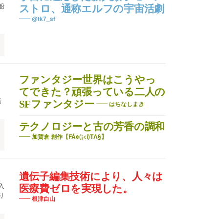
船
ストロ、通称エルフの宇宙活劇
@tk7_sf
ファンタジー世界はこうやっ
てできた？頑張っている二人の
活
SFファンタジー
はちなしまき
テクノロジーと古の芳香の調和
っ
加賀倉 創作【FÅ¢(¡<i)TΛ§】
遺伝子編集技術により、人々は
入
医療費ゼロを実現した。
り
根津白山