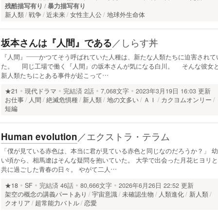
残酷描写有り
暴力描写有り
新人類
戦争
近未来
女性主人公
地球外生命体
／
しらす丼
坂本さんは『人間』である
『人間』――かつてそう呼ばれていた人種は、新たな人類たちに迫害されて
た。 同じ工場で働く『人間』の坂本さんが気になる白川。 そんな彼女
新人類たちにとある事件が起こって…
★21
現代ドラマ
完結済
2話
7,068文字
2023年3月19日 16:03 更新
お仕事
人間
絶滅危惧種
新人類
地の文多い
ＡＩ
カクヨムオンリー
短編
／
エクストラ・テラム
Human evolution
「僕が見ている赤色は、本当に君が見ている赤色と同じなのだろうか？」 幼
い頃から、相馬遼はそんな疑問を抱いていた。 大学で出会った月花ヒヨリと
共に過ごした青春の日々。 やがて二人…
★18
SF
完結済
46話
80,666文字
2026年6月26日 22:52 更新
架空の概念の講義パートあり
宇宙意識
未確認生物
人類進化
新人類
クオリア
超常能力バトル
恋愛