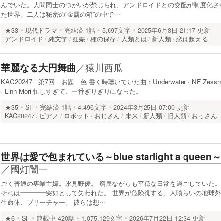
んでいた。人間同士のつがいが禁じられ、アンドロイドとの交配が制度化さ
た世界。二人は秘密の“金属の箱”の中で…
★33
現代ドラマ
完結済
1話
5,697文字
2025年6月8日 21:17 更新
アンドロイド
純文学
妊娠
種の保存
人類とは
新人類
恋は超える
／
猿川西瓜
華麗なる大円舞曲
KAC20247 第7回 お題 色 書く時聴いていた曲：Underwater · NF Zessh
· Linn Mori 忙しすぎて、一番ぎりぎりになった。
★35
SF
完結済
1話
4,496文字
2024年3月25日 07:00 更新
KAC20247
ピアノ
ロボット
おじさん
未来
新人類
旧人類
おっさん
世界は愛で包まれている～blue starlight a queen～
／
國灯闇一
ごく普通の専業主婦。氷見野優。 窮屈ながらも平穏な日常を過ごしていた。
それは————突如として失われた。 世界が危険視する、人喰らいの地球外
生命体、ブリーチャー。 彼らは想…
★6
SF
連載中
420話
1,075,129文字
2026年7月22日 12:34 更新