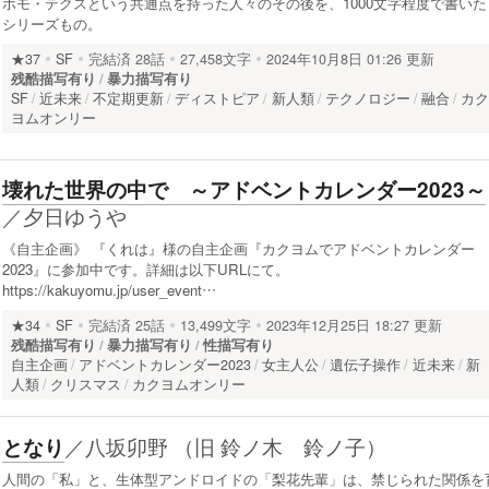
ホモ・テクスという共通点を持った人々のその後を、1000文字程度で書いた
シリーズもの。
★37
SF
完結済
28話
27,458文字
2024年10月8日 01:26 更新
残酷描写有り
暴力描写有り
SF
近未来
不定期更新
ディストピア
新人類
テクノロジー
融合
カ
ヨムオンリー
壊れた世界の中で ～アドベントカレンダー2023～
／
夕日ゆうや
《自主企画》 『くれは』様の自主企画『カクヨムでアドベントカレンダー
2023』に参加中です。詳細は以下URLにて。
https://kakuyomu.jp/user_event…
★34
SF
完結済
25話
13,499文字
2023年12月25日 18:27 更新
残酷描写有り
暴力描写有り
性描写有り
自主企画
アドベントカレンダー2023
女主人公
遺伝子操作
近未来
新
人類
クリスマス
カクヨムオンリー
／
八坂卯野 （旧 鈴ノ木 鈴ノ子）
となり
人間の「私」と、生体型アンドロイドの「梨花先輩」は、禁じられた関係を