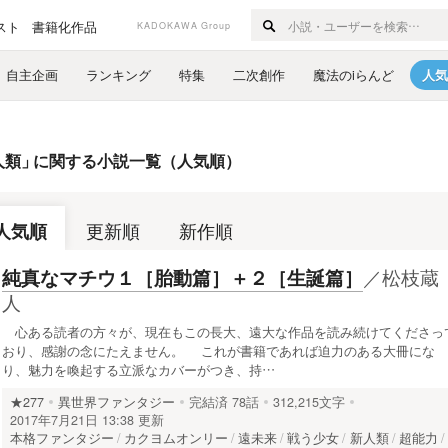
スト
書籍化作品
KADOKAWA Group
自主企画
ランキング
特集
二次創作
魔法のiらんど
人気
人類
」
に関する小説一覧（人気順）
人気順
更新順
新作順
／
松枝蔵
純真なマチウ１［胎動篇］＋２［生誕篇］
人
心ある読者の方々が、現在もこの長大、遠大な作品を読み続けてくださっ
おり、感謝の念にたえません。 これが書籍であれば迫力のある大冊にな
り、魅力を喚起する立派なカバーがつき、持…
★277
異世界ファンタジー
完結済
78話
312,215文字
2017年7月21日 13:38 更新
本格ファンタジー
カクヨムオンリー
遠未来
戦う少女
新人類
超能力