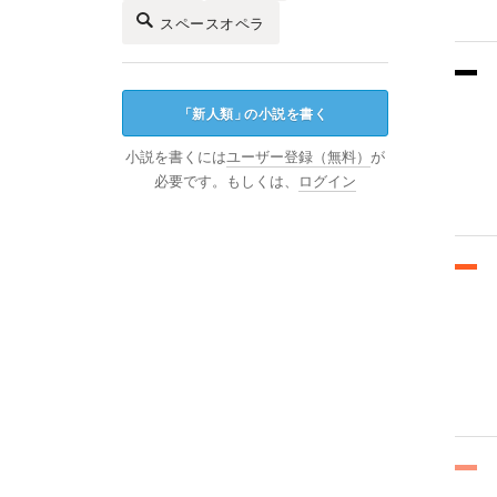
スペースオペラ
「
新人類
」
の小説を書く
小説を書くには
ユーザー登録（無料）
が
必要です。もしくは、
ログイン