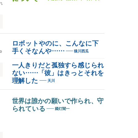
れ
ロボットやのに、こんなに下
手くそなんや……
o
猿川西瓜
一人きりだと孤独すら感じられ
ない……「彼」はきっとそれを
理解した
天川
世界は誰かの願いで作られ、守
られている
國灯闇一