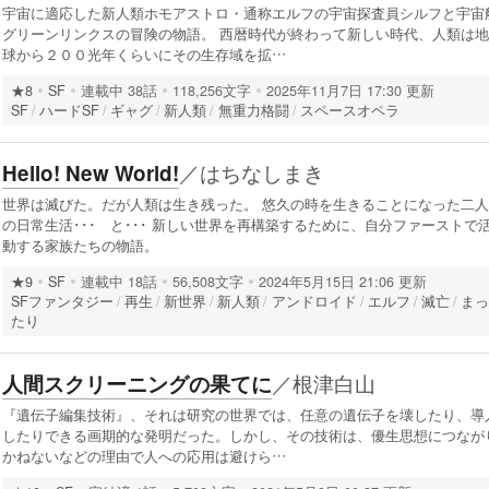
宇宙に適応した新人類ホモアストロ・通称エルフの宇宙探査員シルフと宇宙
グリーンリンクスの冒険の物語。 西暦時代が終わって新しい時代、人類は地
球から２００光年くらいにその生存域を拡…
★8
SF
連載中
38話
118,256文字
2025年11月7日 17:30 更新
SF
ハードSF
ギャグ
新人類
無重力格闘
スペースオペラ
／
はちなしまき
Hello! New World!
世界は滅びた。だが人類は生き残った。 悠久の時を生きることになった二人
の日常生活･･･ と･･･ 新しい世界を再構築するために、自分ファーストで
動する家族たちの物語。
★9
SF
連載中
18話
56,508文字
2024年5月15日 21:06 更新
SFファンタジー
再生
新世界
新人類
アンドロイド
エルフ
滅亡
ま
たり
／
根津白山
人間スクリーニングの果てに
『遺伝子編集技術』、それは研究の世界では、任意の遺伝子を壊したり、導
したりできる画期的な発明だった。しかし、その技術は、優生思想につなが
かねないなどの理由で人への応用は避けら…