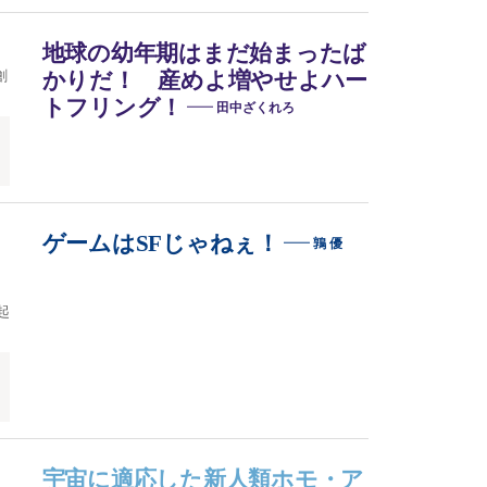
地球の幼年期はまだ始まったば
創
かりだ！ 産めよ増やせよハー
トフリング！
田中ざくれろ
ゲームはSFじゃねぇ！
鶉 優
起
宇宙に適応した新人類ホモ・ア