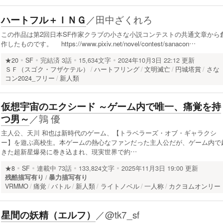
／
田中ざくれろ
ハートフル＋ＩＮＧ
この作品は第2回日本SF作家クラブの小さな小説コンテストの共通文章から
作したものです。 https://www.pixiv.net/novel/contest/sanacon…
★20
SF
完結済
3話
15,634文字
2024年10月3日 22:12 更新
ＳＦ（スゴク・フザケテル）
ハートフリング
文明滅亡
円城塔賞
さな
コン2024_フリー
新人類
仮想宇宙のエクシード ～ゲーム内で唯一、痛覚を持
／
鶉 優
つ男～
主人公、天川 和也は新時代のゲーム、【トラベラーズ・オブ・ギャラクシ
ー】を遊ぶ高校生。本ゲームの熱心なファンだった主人公だが、ゲーム内で
きた超新星爆発に巻き込まれ、現実世界で約…
★8
SF
連載中
73話
133,824文字
2025年11月3日 19:00 更新
残酷描写有り
暴力描写有り
VRMMO
痛覚
バトル
新人類
ライトノベル
一人称
カクヨムオンリー
／
@tk7_sf
星間の妖精（エルフ）