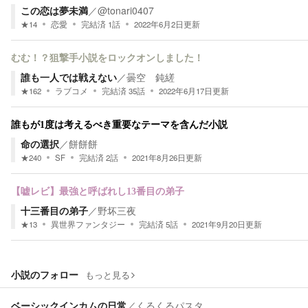
この恋は夢未満
／
@tonari0407
★
14
恋愛
完結済
1
話
2022年6月2日
更新
むむ！？狙撃手小説をロックオンしました！
誰も一人では戦えない
／
曇空 鈍縒
★
162
ラブコメ
完結済
35
話
2022年6月17日
更新
誰もが1度は考えるべき重要なテーマを含んだ小説
命の選択
／
餅餅餅
★
240
SF
完結済
2
話
2021年8月26日
更新
【嘘レビ】最強と呼ばれし13番目の弟子
十三番目の弟子
／
野坏三夜
★
13
異世界ファンタジー
完結済
5
話
2021年9月20日
更新
小説のフォロー
もっと見る
ベーシックインカムの日常
／
くるくるパスタ