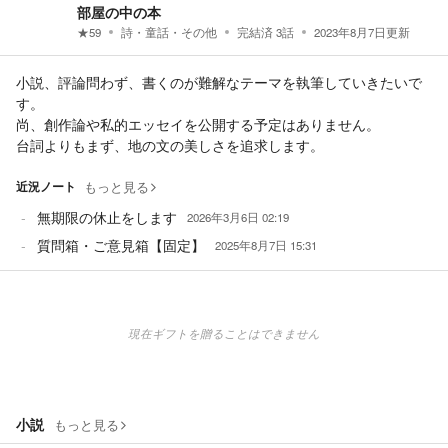
部屋の中の本
★
59
詩・童話・その他
完結済
3
話
2023年8月7日
更新
小説、評論問わず、書くのが難解なテーマを執筆していきたいで
す。
尚、創作論や私的エッセイを公開する予定はありません。
台詞よりもまず、地の文の美しさを追求します。
近況ノート
もっと見る
無期限の休止をします
2026年3月6日 02:19
質問箱・ご意見箱【固定】
2025年8月7日 15:31
現在ギフトを贈ることはできません
小説
もっと見る