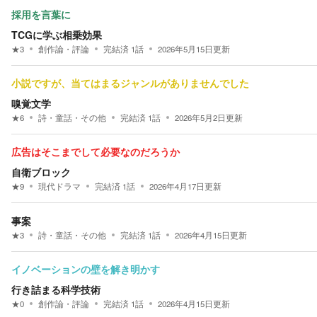
採用を言葉に
TCGに学ぶ相乗効果
★
3
創作論・評論
完結済
1
話
2026年5月15日
更新
小説ですが、当てはまるジャンルがありませんでした
嗅覚文学
★
6
詩・童話・その他
完結済
1
話
2026年5月2日
更新
広告はそこまでして必要なのだろうか
自衛ブロック
★
9
現代ドラマ
完結済
1
話
2026年4月17日
更新
事案
★
3
詩・童話・その他
完結済
1
話
2026年4月15日
更新
イノベーションの壁を解き明かす
行き詰まる科学技術
★
0
創作論・評論
完結済
1
話
2026年4月15日
更新