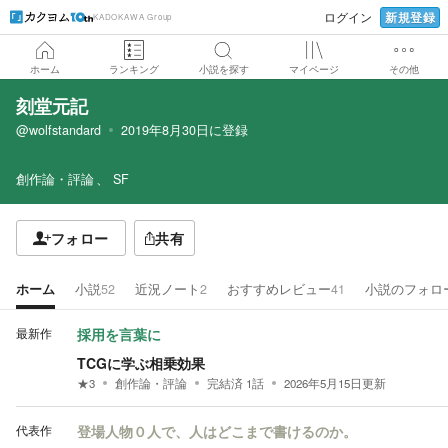
新規登録
ログイン
KADOKAWA Group
ホーム
ランキング
小説を探す
マイページ
その他
刻堂元記
@wolfstandard
2019年8月30日
に登録
創作論・評論
SF
フォロー
共有
ホーム
小説
52
近況ノート
2
おすすめレビュー
41
小説のフォロ
最新作
採用を言葉に
TCGに学ぶ相乗効果
★
3
創作論・評論
完結済
1
話
2026年5月15日
更新
代表作
登場人物０人で、人はどこまで書けるのか。