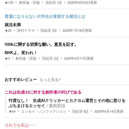
★
105
創作論・評論
完結済
1
話
2025年8月22日
更新
普通になりえない大学生が直面する就活とは
就活未満
★
25
現代ドラマ
完結済
1
話
2025年7月18日
更新
NHKに関する切実な願い。意見を記す。
NHKよ、変われ！
★
3
創作論・評論
完結済
1
話
2025年6月17日
更新
おすすめレビュー
もっと見る
これは生成AIに対する創作者の叫びである
忖度なし！ 生成AIクリッカーとカクヨム運営とその他に怒りを
ぶちまけるエッセイ
／
真田宗治
★
64
エッセイ・ノンフィクション
完結済
4
話
2026年6月14日
更新
それでも私は……