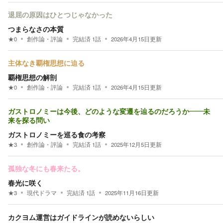
退屈の原因はひとつじゃなかった
つまらなさの本質
★
0
創作論・評論
完結済
1
話
2026年4月15日
更新
主体なき覇権思想に迫る
覇権思想の解剖
★
0
創作論・評論
完結済
1
話
2026年4月15日
更新
ガストロノミーは今後、どのような変遷を辿るのだろうか――未
来を探る問い
ガストロノミーを巡る食の考察
★
3
創作論・評論
完結済
1
話
2025年12月5日
更新
孤独な冬にも春来たる。
春光に咲く
★
3
現代ドラマ
完結済
1
話
2025年11月16日
更新
カクヨム運営はガイドラインが読めないらしい