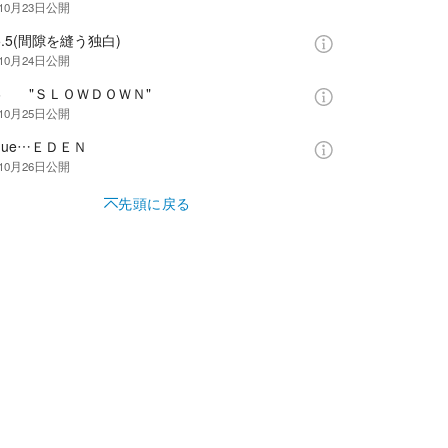
10月23日
公開
.5.5(間隙を縫う独白)
10月24日
公開
.6 "ＳＬＯＷＤＯＷＮ"
10月25日
公開
ogue…ＥＤＥＮ
10月26日
公開
先頭に戻る