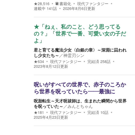
★
28,516
書籍化
現代ファンタジー
連載中
141
話
2026年8月6日
更新
★「ねぇ、私のこと、どう思ってる
の？」「世界で一番、可愛い女の子だ
よ」
君と育てる魔法少女〈白銀の章〉～深淵に囚われ
し少女たち～
／
神霊刃シン
★
634
現代ファンタジー
完結済
258
話
2023年8月12日
更新
呪いがすべての世界で、赤子のころか
ら世界を呪っていたら――最強に
呪胎転生～天才呪祓師は、生まれた瞬間から世界
を呪っていた～
／
みんとちゃん
★
181
現代ファンタジー
完結済
10
話
2025年4月23日
更新