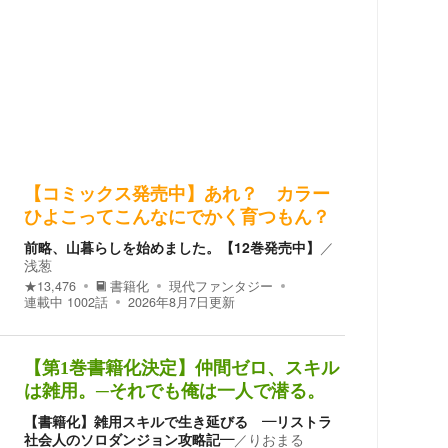
【コミックス発売中】あれ？ カラー
ひよこってこんなにでかく育つもん？
前略、山暮らしを始めました。【12巻発売中】
／
浅葱
★
13,476
書籍化
現代ファンタジー
連載中
1002
話
2026年8月7日
更新
【第1巻書籍化決定】仲間ゼロ、スキル
は雑用。─それでも俺は一人で潜る。
【書籍化】雑用スキルで生き延びる ―リストラ
社会人のソロダンジョン攻略記―
／
りおまる