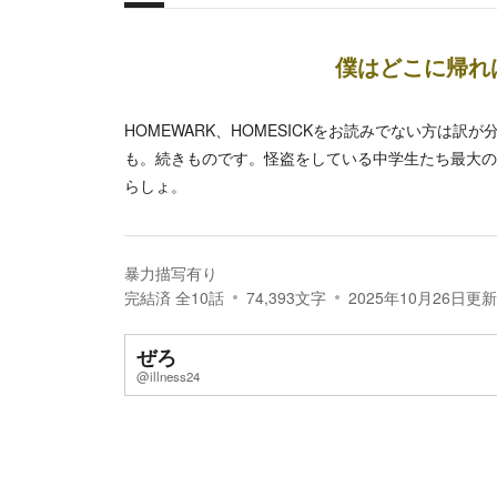
概要
僕はどこに帰れ
HOMEWARK、HOMESICKをお読みでない方は訳
も。続きものです。怪盗をしている中学生たち最大の
らしょ。
暴力描写有り
完結済
全
10
話
74,393
文字
2025年10月26日
更新
ぜろ
@illness24