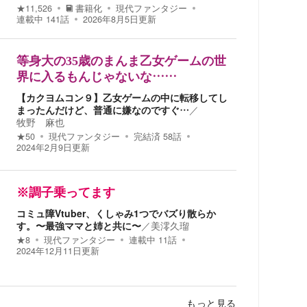
★
11,526
書籍化
現代ファンタジー
連載中
141
話
2026年8月5日
更新
等身大の35歳のまんま乙女ゲームの世
界に入るもんじゃないな……
【カクヨムコン９】乙女ゲームの中に転移してし
まったんだけど、普通に嫌なのですぐ…
／
牧野 麻也
★
50
現代ファンタジー
完結済
58
話
2024年2月9日
更新
※調子乗ってます
コミュ障Vtuber、くしゃみ1つでバズり散らか
す。〜最強ママと姉と共に〜
／
美澪久瑠
★
8
現代ファンタジー
連載中
11
話
2024年12月11日
更新
もっと見る