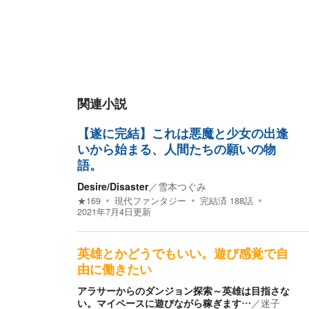
関連小説
【遂に完結】これは悪魔と少女の出逢
いから始まる、人間たちの願いの物
語。
Desire/Disaster
／
雪本つぐみ
★
169
現代ファンタジー
完結済
188
話
2021年7月4日
更新
英雄とかどうでもいい。遊び感覚で自
由に働きたい
アラサーからのダンジョン探索～英雄は目指さな
い。マイペースに遊びながら稼ぎます…
／
迷子