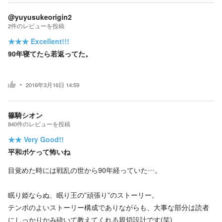
@yuyusukeorigin2
2
件の
レビューを投稿
★★★
Excellent!!!
90年寝てたら若返ってた。
2016年3月16日 14:59
篠騎シオン
840
件の
レビューを投稿
★★
Very Good!!
平和ボケって怖いね
目覚めた時には戦乱の世から90年経っていた…。
眠り姫ならぬ、眠り王の”頑張り”のストーリー。
テンポのよいストーリー構成でありながらも、大事な部分は読者
にしっかりかみ砕いて教えてくれる親切設計です(笑)