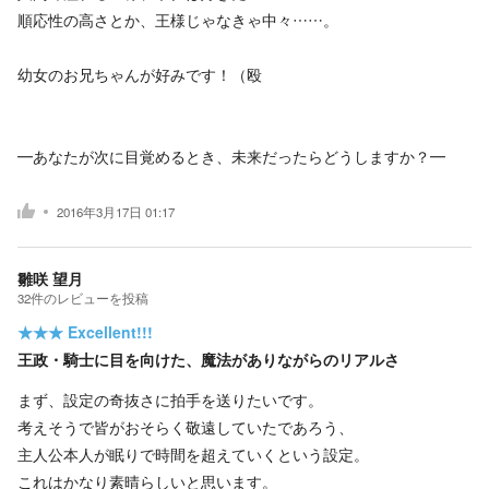
順応性の高さとか、王様じゃなきゃ中々……。
幼女のお兄ちゃんが好みです！（殴
━あなたが次に目覚めるとき、未来だったらどうしますか？━
2016年3月17日 01:17
雛咲 望月
32
件の
レビューを投稿
★★★
Excellent!!!
王政・騎士に目を向けた、魔法がありながらのリアルさ
まず、設定の奇抜さに拍手を送りたいです。
考えそうで皆がおそらく敬遠していたであろう、
主人公本人が眠りで時間を超えていくという設定。
これはかなり素晴らしいと思います。