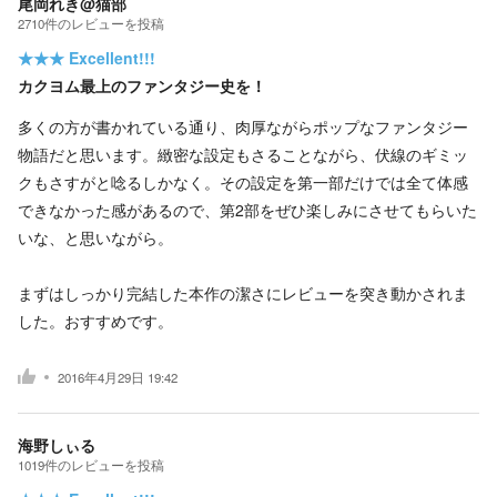
尾岡れき@猫部
2710
件の
レビューを投稿
★★★
Excellent!!!
カクヨム最上のファンタジー史を！
多くの方が書かれている通り、肉厚ながらポップなファンタジー
物語だと思います。緻密な設定もさることながら、伏線のギミッ
クもさすがと唸るしかなく。その設定を第一部だけでは全て体感
できなかった感があるので、第2部をぜひ楽しみにさせてもらいた
いな、と思いながら。
まずはしっかり完結した本作の潔さにレビューを突き動かされま
した。おすすめです。
2016年4月29日 19:42
海野しぃる
1019
件の
レビューを投稿