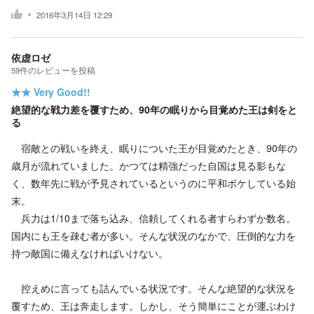
2016年3月14日 12:29
依虚ロゼ
59
件の
レビューを投稿
★★
Very Good!!
絶望的な戦力差を覆すため、90年の眠りから目覚めた王は剣をと
る
宿敵との戦いを終え、眠りについた王が目覚めたとき、90年の
歳月が流れていました。かつては精強だった自国は見る影もな
く、数年先に戦が予見されているというのに平和ボケしている始
末。
兵力は1/10まで落ち込み、信頼してくれる者すらわずか数名。
国内にも王を疎む者が多い。そんな状況のなかで、圧倒的な力を
持つ敵国に備えなければいけない。
控えめに言っても詰んでいる状況です。そんな絶望的な状況を
覆すため、王は奔走します。しかし、そう簡単にことが運ぶわけ