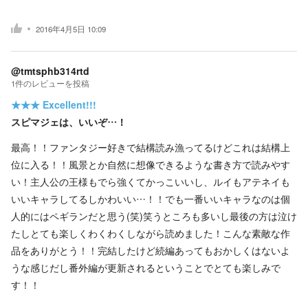
2016年4月5日 10:09
@tmtsphb314rtd
1
件の
レビューを投稿
★★★
Excellent!!!
スピマジェは、いいぞ…！
最高！！ファンタジー好きで結構読み漁ってるけどこれは結構上
位に入る！！風景とか自然に想像できるような書き方で読みやす
い！主人公の王様もでら強くてかっこいいし、ルイもアテネイも
いいキャラしてるしかわいい…！！でも一番いいキャラなのは個
人的にはペギランだと思う(笑)笑うところも多いし最後の方は泣け
たしとても楽しくわくわくしながら読めました！こんな素敵な作
品をありがとう！！完結したけど続編あってもおかしくはないよ
うな感じだし番外編が更新されるということでとても楽しみで
す！！