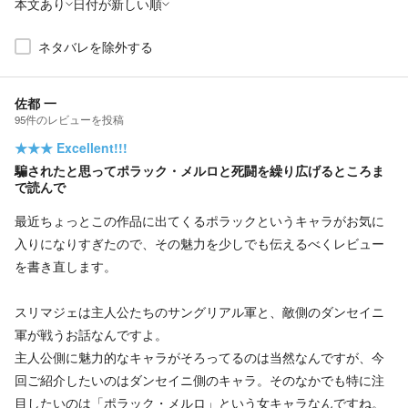
本文あり
日付が新しい順
ネタバレを除外する
佐都 一
95
件の
レビューを投稿
★★★
Excellent!!!
騙されたと思ってポラック・メルロと死闘を繰り広げるところま
で読んで
最近ちょっとこの作品に出てくるポラックというキャラがお気に
入りになりすぎたので、その魅力を少しでも伝えるべくレビュー
を書き直します。
スリマジェは主人公たちのサングリアル軍と、敵側のダンセイニ
軍が戦うお話なんですよ。
主人公側に魅力的なキャラがそろってるのは当然なんですが、今
回ご紹介したいのはダンセイニ側のキャラ。そのなかでも特に注
目したいのは「ポラック・メルロ」という女キャラなんですね。