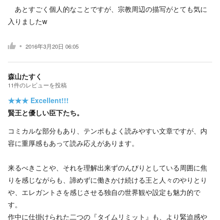
あとすごく個人的なことですが、宗教周辺の描写がとても気に
入りましたw
2016年3月20日 06:05
森山たすく
11
件の
レビューを投稿
★★★
Excellent!!!
賢王と優しい臣下たち。
コミカルな部分もあり、テンポもよく読みやすい文章ですが、内
容に重厚感もあって読み応えがあります。
来るべきことや、それを理解出来ずのんびりとしている周囲に焦
りを感じながらも、諦めずに働きかけ続ける王と人々のやりとり
や、エレガントさを感じさせる独自の世界観や設定も魅力的で
す。
作中に仕掛けられた二つの『タイムリミット』も、より緊迫感や