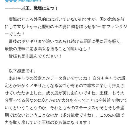
★★★
Excellent!!!
ーーーー老王、戦場に立つ！
実際のところ外見的には老いていないのですが、国の危急を前
にして立ち上がった歴戦の王の姿に胸を躍らせる“王道”ファンタジ
ーでした！
最後のギリギリまで追いつめられ続ける展開に手に汗を握り、
最後の逆転に驚き喝采を送ること間違いなし！
皆様も是非読んでください！
以下感想です。
あのキャラの設定とかデータ良いですよね！ 自分もキャラの設
定とか細かくメモりたくなる習性が有るので非常に楽しく拝見さ
せていただきました。成長度が実に面白いですね。王様、もう大
分育ってる筈なのにCとかのが大分あるってことは今後益々伸びて
いくということなのか、それとも今のステータスがそもそも全盛
期ではないということなのか（多分後者ですね）。この先の話で
力を取り戻していく王様の姿も気になります！