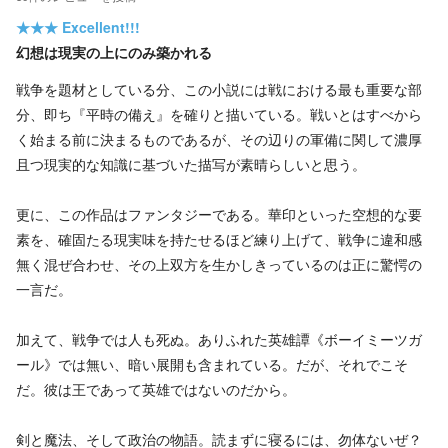
★★★
Excellent!!!
幻想は現実の上にのみ築かれる
戦争を題材としている分、この小説には戦における最も重要な部
分、即ち『平時の備え』を確りと描いている。戦いとはすべから
く始まる前に決まるものであるが、その辺りの軍備に関して濃厚
且つ現実的な知識に基づいた描写が素晴らしいと思う。
更に、この作品はファンタジーである。華印といった空想的な要
素を、確固たる現実味を持たせるほど練り上げて、戦争に違和感
無く混ぜ合わせ、その上双方を生かしきっているのは正に驚愕の
一言だ。
加えて、戦争では人も死ぬ。ありふれた英雄譚《ボーイミーツガ
ール》では無い、暗い展開も含まれている。だが、それでこそ
だ。彼は王であって英雄ではないのだから。
剣と魔法、そして政治の物語。読まずに寝るには、勿体ないぜ？