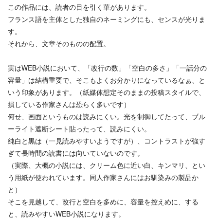
この作品には、読者の目を引く華があります。
フランス語を主体とした独自のネーミングにも、センスが光りま
す。
それから、文章そのものの配置。
実はWEB小説において、「改行の数」「空白の多さ」「一話分の
容量」は結構重要で、そこもよくお分かりになっているなぁ、と
いう印象があります。（紙媒体想定そのままの投稿スタイルで、
損している作家さんは恐らく多いです）
何せ、画面というものは読みにくい。光を制御してたって、ブル
ーライト遮断シート貼ったって、読みにくい。
純白と黒は（一見読みやすいようですが）、コントラストが強す
ぎて長時間の読書には向いていないのです。
（実際、大概の小説には、クリーム色に近い白、キンマリ、とい
う用紙が使われています。同人作家さんにはお馴染みの製品か
と）
そこを見越して、改行と空白を多めに、容量を控えめに、する
と、読みやすいWEB小説になります。