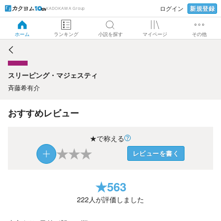
新規登録
ログイン
KADOKAWA Group
スリーピング・マジェスティ
ホーム
ランキング
小説を探す
マイページ
その他
スリーピング・マジェスティ
斉藤希有介
おすすめレビュー
★で称える
★
★
★
レビューを書く
★
563
222
人が評価しました