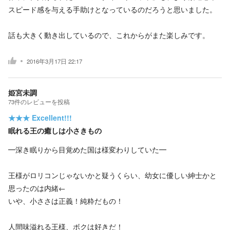
スピード感を与える手助けとなっているのだろうと思いました。
話も大きく動き出しているので、これからがまた楽しみです。
2016年3月17日 22:17
姫宮未調
73
件の
レビューを投稿
★★★
Excellent!!!
眠れる王の癒しは小さきもの
━深き眠りから目覚めた国は様変わりしていた━
王様がロリコンじゃないかと疑うくらい、幼女に優しい紳士かと
思ったのは内緒←
いや、小ささは正義！純粋だもの！
人間味溢れる王様、ボクは好きだ！