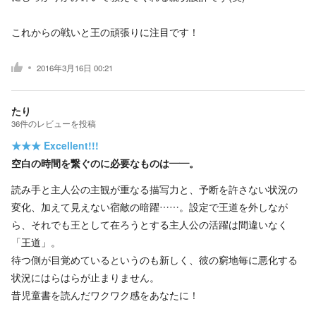
これからの戦いと王の頑張りに注目です！
2016年3月16日 00:21
たり
36
件の
レビューを投稿
★★★
Excellent!!!
空白の時間を繋ぐのに必要なものは――。
読み手と主人公の主観が重なる描写力と、予断を許さない状況の
変化、加えて見えない宿敵の暗躍……。設定で王道を外しなが
ら、それでも王として在ろうとする主人公の活躍は間違いなく
「王道」。
待つ側が目覚めているというのも新しく、彼の窮地毎に悪化する
状況にはらはらが止まりません。
昔児童書を読んだワクワク感をあなたに！