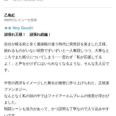
乙島紅
206
件の
レビューを投稿
★★
Very Good!!
頑張れ王様！ 頑張れ続編！
自分が眠る前と全く価値観の違う時代に突然目を覚ました王様。
頼れるものがいない状態でずいずいと一人奮闘しつつ、大事なと
ころでまた眠りについてしまう……思わず「私が応援してる
よ！」と声をかけずにはいられなくなるような、そんな主人公で
す。
中世の西洋をイメージした舞台が緻密に作り上げられた、正統派
ファンタジー。
なんとなく私の頭の中ではファイアーエムブレムの情景が浮かび
ました。
戦闘シーンも迫力があって、かつ説明も丁寧なので入り込みやす
いです。