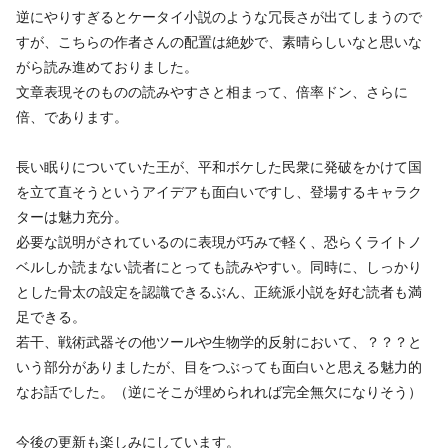
逆にやりすぎるとケータイ小説のような冗長さが出てしまうので
すが、こちらの作者さんの配置は絶妙で、素晴らしいなと思いな
がら読み進めておりました。
文章表現そのものの読みやすさと相まって、倍率ドン、さらに
倍、であります。
長い眠りについていた王が、平和ボケした民衆に発破をかけて国
を立て直そうというアイデアも面白いですし、登場するキャラク
ターは魅力充分。
必要な説明がされているのに表現が巧みで軽く、恐らくライトノ
ベルしか読まない読者にとっても読みやすい。同時に、しっかり
とした骨太の設定を認識できるぶん、正統派小説を好む読者も満
足できる。
若干、戦術武器その他ツールや生物学的反射において、？？？と
いう部分がありましたが、目をつぶっても面白いと思える魅力的
なお話でした。（逆にそこが埋められれば完全無欠になりそう）
今後の更新も楽しみにしています。