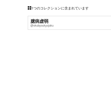
1つのコレクションに含まれています
臆病虚弱
@okubyoukyojaku