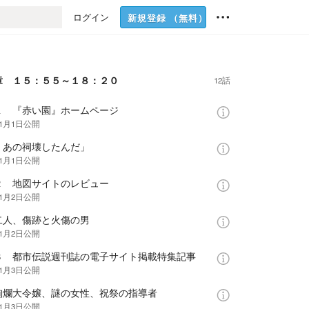
ログイン
新規登録
（無料）
章 １５：５５～１８：２０
12話
１ 『赤い園』ホームページ
年1月1日
公開
。あの祠壊したんだ」
年1月1日
公開
２ 地図サイトのレビュー
年1月2日
公開
二人、傷跡と火傷の男
年1月2日
公開
３ 都市伝説週刊誌の電子サイト掲載特集記事
年1月3日
公開
絢爛大令嬢、謎の女性、祝祭の指導者
年1月3日
公開