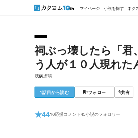
マイページ
小説を探す
ネク
祠ぶっ壊したら「君
う人が１０人現れた
臆病虚弱
1話目から読む
フォロー
共有
★
44
10
応援コメント
45
小説のフォロワー