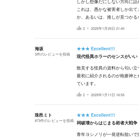
しかし想像だにしない方向に話
これは、愚かな被害者しか出て
か、あるいは、推しが見つかる
2
2025年1月25日 21:40
海坂
★★★
Excellent!!!
3
件の
レビューを投稿
現代怪異ホラーのセンスがいい
散見する怪異の資料から匂い立
最初に紹介されるのが疱瘡神と
ています。
2
2025年1月11日 16:55
珠邑ミト
★★★
Excellent!!!
873
件の
レビューを投稿
祠破壊からはじまる術者大戦争
青年ヨシノリが一発逆転狙いで