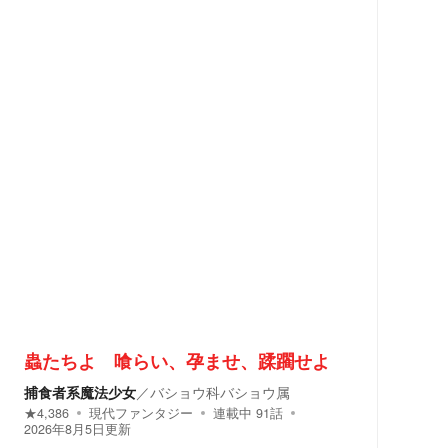
蟲たちよ 喰らい、孕ませ、蹂躙せよ
捕食者系魔法少女
／
バショウ科バショウ属
★
4,386
現代ファンタジー
連載中
91
話
2026年8月5日
更新