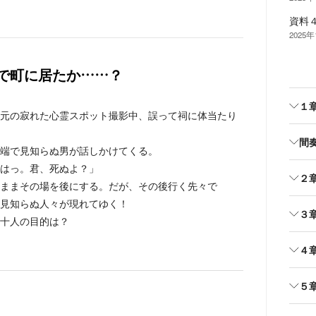
資料
2025
で町に居たか……？
１
元の寂れた心霊スポット撮影中、誤って祠に体当たり
間
端で見知らぬ男が話しかけてくる。
はっ。君、死ぬよ？」
２
ままその場を後にする。だが、その後行く先々で
見知らぬ人々が現れてゆく！
３
十人の目的は？
４
５