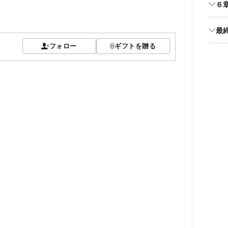
６
最
フォロー
ギフトを贈る