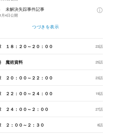
４ 未解決失踪事件記事
年1月4日
公開
つづきを表示
章 １８：２０～２０：００
23話
奏 魔術資料
25話
章 ２０：００～２２：００
23話
章 ２２：００～２４：００
19話
章 ２４：００～２：００
27話
章 ２：００～２：３０
8話