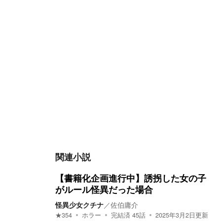
関連小説
【書籍化企画進行中】誘拐した女の子
がルール怪異だった場合
怪異少女クチナ
／
佐伯庸介
★
354
ホラー
完結済
45
話
2025年3月2日
更新