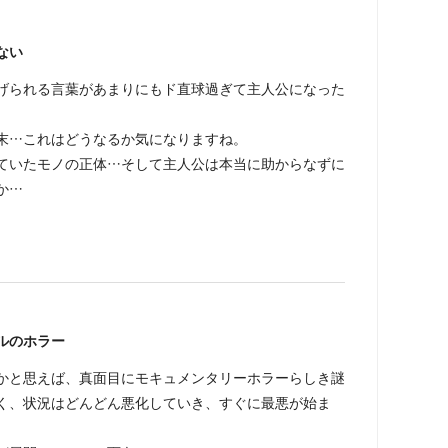
ない
げられる言葉があまりにもド直球過ぎて主人公になった
末…これはどうなるか気になりますね。
ていたモノの正体…そして主人公は本当に助からなずに
か…
ルのホラー
かと思えば、真面目にモキュメンタリーホラーらしき謎
く、状況はどんどん悪化していき、すぐに最悪が始ま