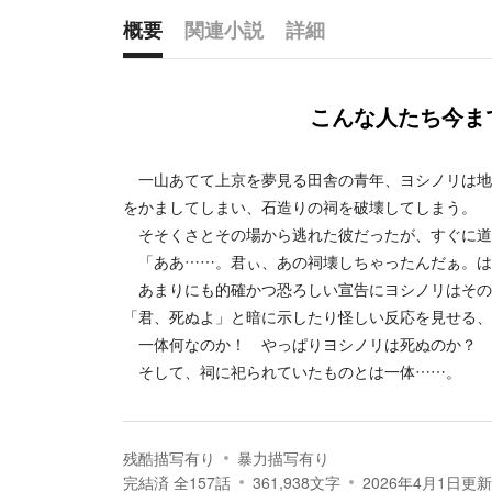
概要
関連小説
詳細
概要
こんな人たち今ま
一山あてて上京を夢見る田舎の青年、ヨシノリは地
をかましてしまい、石造りの祠を破壊してしまう。
そそくさとその場から逃れた彼だったが、すぐに道
「ああ……。君ぃ、あの祠壊しちゃったんだぁ。は
あまりにも的確かつ恐ろしい宣告にヨシノリはその
「君、死ぬよ」と暗に示したり怪しい反応を見せる、
一体何なのか！ やっぱりヨシノリは死ぬのか？ 
そして、祠に祀られていたものとは一体……。
残酷描写有り
暴力描写有り
完結済
全
157
話
361,938
文字
2026年4月1日
更新