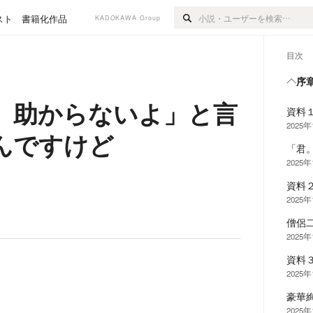
スト
書籍化作品
KADOKAWA Group
目次
序
、助からないよ」と言
資料
2025
んですけど
「君
2025
資料
2025
僧侶
2025
資料
2025
豪華
2025