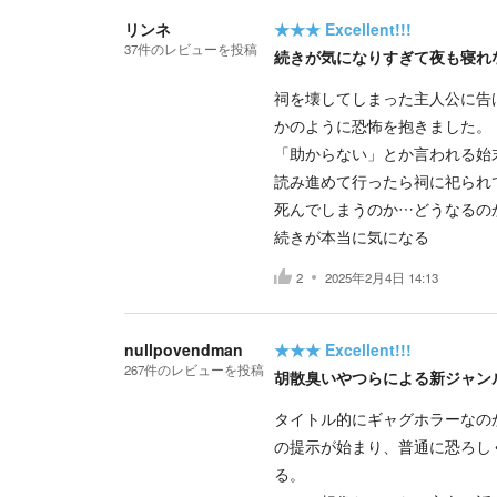
リンネ
★★★
Excellent!!!
37
件の
レビューを投稿
続きが気になりすぎて夜も寝れ
祠を壊してしまった主人公に告
かのように恐怖を抱きました。
「助からない」とか言われる始
読み進めて行ったら祠に祀られ
死んでしまうのか…どうなるの
続きが本当に気になる
2
2025年2月4日 14:13
nullpovendman
★★★
Excellent!!!
267
件の
レビューを投稿
胡散臭いやつらによる新ジャン
タイトル的にギャグホラーなの
の提示が始まり、普通に恐ろし
る。