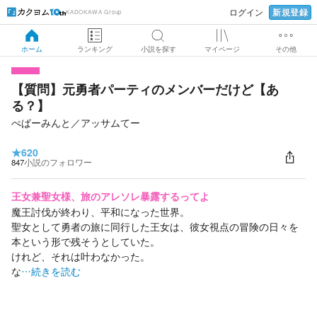
新規登録
ログイン
KADOKAWA Group
ホーム
ランキング
小説を探す
マイページ
その他
【質問】元勇者パーティのメンバーだけど【あ
る？】
ぺぱーみんと／アッサムてー
★
620
847
小説のフォロワー
王女兼聖女様、旅のアレソレ暴露するってよ
魔王討伐が終わり、平和になった世界。
聖女として勇者の旅に同行した王女は、彼女視点の冒険の日々を
本という形で残そうとしていた。
けれど、それは叶わなかった。
な
…続きを読む