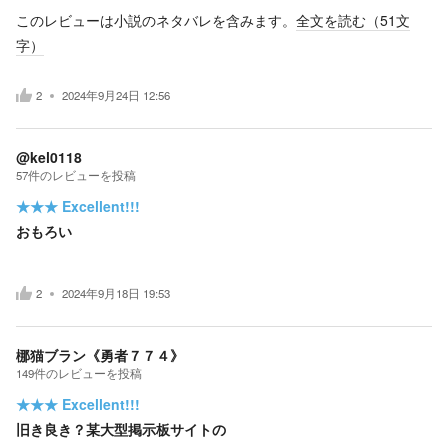
このレビューは小説のネタバレを含みます。
全文を読む（
51
文
字）
2
2024年9月24日 12:56
@kel0118
57
件の
レビューを投稿
★★★
Excellent!!!
おもろい
2
2024年9月18日 19:53
梛猫ブラン《勇者７７４》
149
件の
レビューを投稿
★★★
Excellent!!!
旧き良き？某大型掲示板サイトの