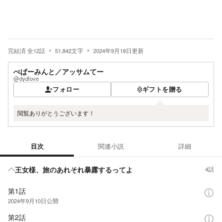
完結済
全
12
話
51,842
文字
2024年9月18日
更新
ぺぱーみんと／アッサムてー
@dydlove
フォロー
ギフトを贈る
閲覧ありがとうございます！
目次
関連小説
詳細
目次
王女様、旅のあれそれ暴露するってよ
4話
第1話
2024年9月10日
公開
第2話