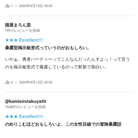
1
2024年9月13日 00:00
猫屋まろん堂
7
件の
レビューを投稿
★★★
Excellent!!!
暴露型掲示板形式っていうのがおもしろい。
いやぁ、勇者パーティーってこんなんだったんすよっ！って言う
のを掲示板形式で暴露しているのって斬新で面白い。
2
2024年9月12日 20:53
@kamisirotakuya50
1508
件の
レビューを投稿
★★★
Excellent!!!
のめりこむほどおもしろいよ、この女性目線での冒険暴露話