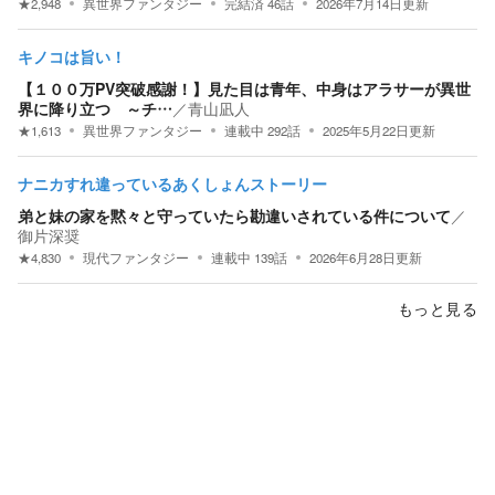
★
2,948
異世界ファンタジー
完結済
46
話
2026年7月14日
更新
キノコは旨い！
【１００万PV突破感謝！】見た目は青年、中身はアラサーが異世
界に降り立つ ～チ…
／
青山凪人
★
1,613
異世界ファンタジー
連載中
292
話
2025年5月22日
更新
ナニカすれ違っているあくしょんストーリー
弟と妹の家を黙々と守っていたら勘違いされている件について
／
御片深奨
★
4,830
現代ファンタジー
連載中
139
話
2026年6月28日
更新
もっと見る