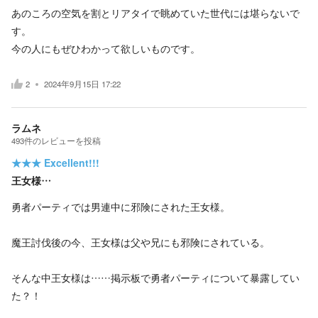
あのころの空気を割とリアタイで眺めていた世代には堪らないで
す。
今の人にもぜひわかって欲しいものです。
2
2024年9月15日 17:22
ラムネ
493
件の
レビューを投稿
★★★
Excellent!!!
王女様…
勇者パーティでは男連中に邪険にされた王女様。
魔王討伐後の今、王女様は父や兄にも邪険にされている。
そんな中王女様は……掲示板で勇者パーティについて暴露してい
た？！