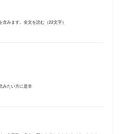
を含みます。
全文を読む（
22
文字）
読みたい方に是非