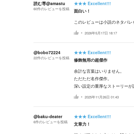
読む専@amastu
★★★
Excellent!!!
60
件の
レビューを投稿
面白い！
このレビューは小説のネタバレ
2026年5月17日 18:17
@bobo72224
★★★
Excellent!!!
22
件の
レビューを投稿
修飾無用の超傑作
余計な言葉はいりません。
ただただ名作傑作。
深い設定の重厚なストーリーが
2025年11月26日 01:43
@baku-deater
★★★
Excellent!!!
6
件の
レビューを投稿
文章力！