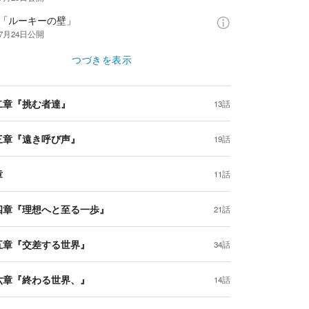
話「ルーキーの壁」
年7月24日
公開
つづきを表示
二章『挑む者達』
13話
三章『遠き呼び声』
19話
章
11話
四章『理想へと至る一歩』
21話
五章『交差する世界』
34話
六章『終わる世界、』
14話