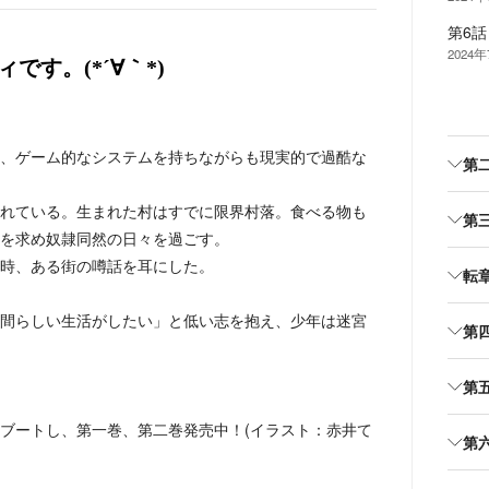
第6
2024
です。(*´∀｀*)
、ゲーム的なシステムを持ちながらも現実的で過酷な
第
れている。生まれた村はすでに限界村落。食べる物も
第
を求め奴隷同然の日々を過ごす。
時、ある街の噂話を耳にした。
転
間らしい生活がしたい」と低い志を抱え、少年は迷宮
第
第
ブートし、第一巻、第二巻発売中！(イラスト：赤井て
第