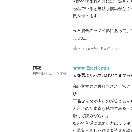
初めて読まれた方には一話あた
読んでいると無駄な描写がなく
気が付きます。
玉石混合のラノベ界にあって、
ません。
4
2024年12月30日 18:31
雨夜
★★★
Excellent!!!
6
件の
レビューを投稿
人を選ぶがハマればどこまでも
高い文章力に裏打ちされ、常に
妙
下品なネタが多いのが笑えるん
と言うのが素直な感想である一
滑って読みづらい」
なので普通に読める方はラッキ
引退宣言をした作者を読者が説