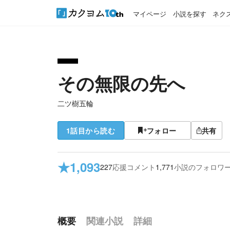
マイページ
小説を探す
ネク
その無限の先へ
二ツ樹五輪
1話目から読む
フォロー
共有
★
1,093
227
応援コメント
1,771
小説のフォロワ
概要
関連小説
詳細