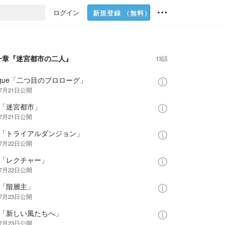
ログイン
新規登録
（無料）
一章『迷宮都市の二人』
13話
logue「二つ目のプロローグ」
年7月21日
公開
話「迷宮都市」
年7月21日
公開
話「トライアルダンジョン」
年7月22日
公開
話「レクチャー」
年7月22日
公開
話「階層主」
年7月23日
公開
話「新しい風たちへ」
年7月23日
公開