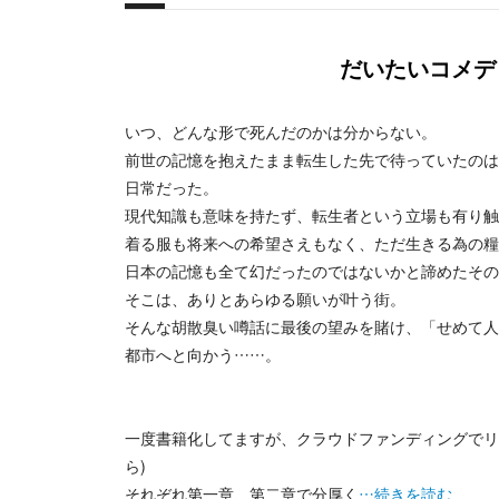
概要
だいたいコメディ
いつ、どんな形で死んだのかは分からない。
前世の記憶を抱えたまま転生した先で待っていたのは
日常だった。
現代知識も意味を持たず、転生者という立場も有り触
着る服も将来への希望さえもなく、ただ生きる為の糧
日本の記憶も全て幻だったのではないかと諦めたその
そこは、ありとあらゆる願いが叶う街。
そんな胡散臭い噂話に最後の望みを賭け、「せめて人
都市へと向かう……。
一度書籍化してますが、クラウドファンディングでリ
ら)
それぞれ第一章、第二章で分厚く
…続きを読む