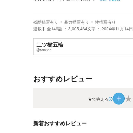
残酷描写有り
暴力描写有り
性描写有り
連載中
全
146
話
3,005,464
文字
2024年11月14日
二ツ樹五輪
@5rin5rin
おすすめレビュー
★
★で称える
新着おすすめレビュー