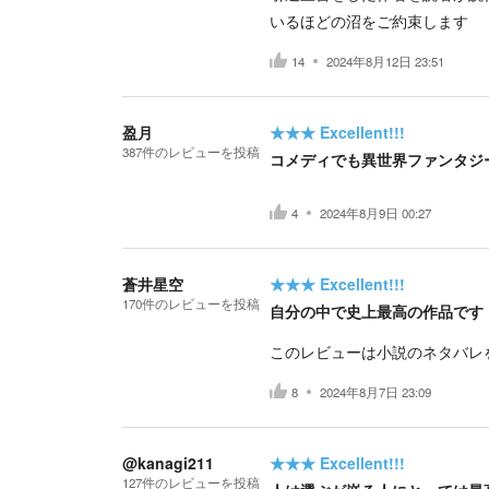
いるほどの沼をご約束します
14
2024年8月12日 23:51
盈月
★★★
Excellent!!!
387
件の
レビューを投稿
コメディでも異世界ファンタジ
4
2024年8月9日 00:27
蒼井星空
★★★
Excellent!!!
170
件の
レビューを投稿
自分の中で史上最高の作品です
このレビューは小説のネタバレ
8
2024年8月7日 23:09
@kanagi211
★★★
Excellent!!!
127
件の
レビューを投稿