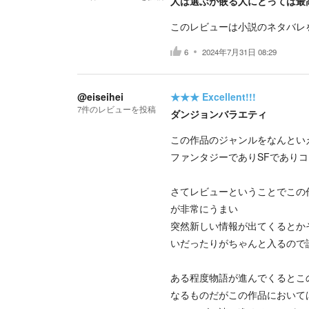
人は選ぶが嵌る人にとっては最
このレビューは小説のネタバレ
6
2024年7月31日 08:29
@eiseihei
★★★
Excellent!!!
7
件の
レビューを投稿
ダンジョンバラエティ
この作品のジャンルをなんとい
ファンタジーでありSFであり
さてレビューということでこの
が非常にうまい
突然新しい情報が出てくるとか
いだったりがちゃんと入るので
ある程度物語が進んでくるとこ
なるものだがこの作品において