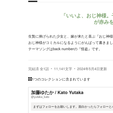
概要
「いいよ、おじ神様。
が赤み
生贄に捧げられた少女と、嫁が来たと喜ぶ『おじ神様
おじ神様がコミカルになるようにがんばって書きまし
テーマソングはback numberの『怪盗』です。
完結済
全
1
話
11,141
文字
2024年5月4日
更新
1つのコレクションに含まれています
加藤ゆたか / Kato Yutaka
@yutaka_kato
まずはフォローをお願いします。面白かったらフォローとハ