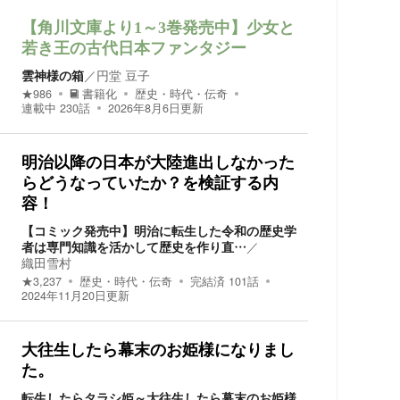
【角川文庫より1～3巻発売中】少女と
若き王の古代日本ファンタジー
雲神様の箱
／
円堂 豆子
★
986
書籍化
歴史・時代・伝奇
連載中
230
話
2026年8月6日
更新
明治以降の日本が大陸進出しなかった
らどうなっていたか？を検証する内
容！
【コミック発売中】明治に転生した令和の歴史学
者は専門知識を活かして歴史を作り直…
／
織田雪村
★
3,237
歴史・時代・伝奇
完結済
101
話
2024年11月20日
更新
大往生したら幕末のお姫様になりまし
た。
転生したらタラシ姫～大往生したら幕末のお姫様