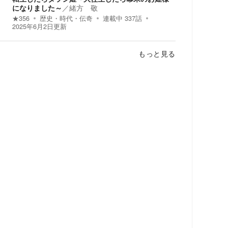
になりました～
／
緒方 敬
★
356
歴史・時代・伝奇
連載中
337
話
2025年6月2日
更新
もっと見る