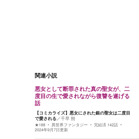
関連小説
悪女として断罪された真の聖女が、二
度目の生で愛されながら復讐を遂げる
話
【コミカライズ】悪女にされた銀の聖女は二度目
で愛される
／
千早 朔
★
188
異世界ファンタジー
完結済
142
話
2024年9月7日
更新