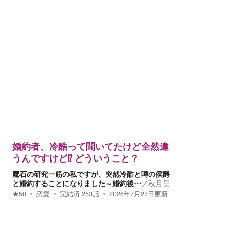
婚約者、冷酷って聞いてたけど全然違
うんですけど⁉︎ どういうこと？
魔石の研究一筋の私ですが、突然冷酷と噂の侯爵
と婚約することになりました～婚約後…
／
秋月昊
★
50
恋愛
完結済
253
話
2026年7月27日
更新