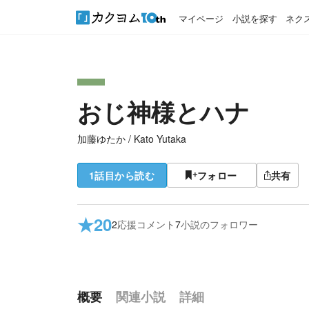
マイページ
小説を探す
ネク
おじ神様とハナ
加藤ゆたか / Kato Yutaka
1話目から読む
フォロー
共有
★
20
2
応援コメント
7
小説のフォロワー
概要
関連小説
詳細