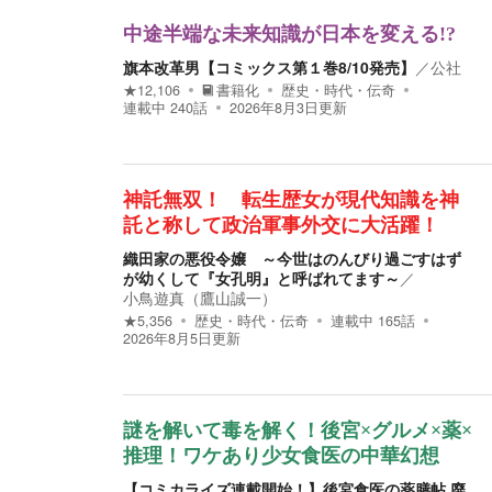
中途半端な未来知識が日本を変える!?
旗本改革男【コミックス第１巻8/10発売】
／
公社
★
12,106
書籍化
歴史・時代・伝奇
連載中
240
話
2026年8月3日
更新
神託無双！ 転生歴女が現代知識を神
託と称して政治軍事外交に大活躍！
織田家の悪役令嬢 ～今世はのんびり過ごすはず
が幼くして『女孔明』と呼ばれてます～
／
小鳥遊真（鷹山誠一）
★
5,356
歴史・時代・伝奇
連載中
165
話
2026年8月5日
更新
謎を解いて毒を解く！後宮×グルメ×薬×
推理！ワケあり少女食医の中華幻想
【コミカライズ連載開始！】後宮食医の薬膳帖 廃