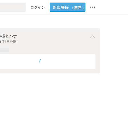
ログイン
新規登録
（無料）
神様とハナ
年1月7日
公開