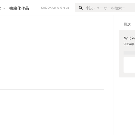
スト
書籍化作品
KADOKAWA Group
目次
おじ
2024