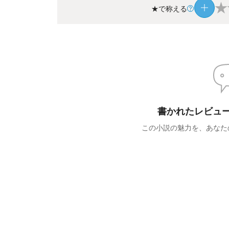
★
★で称える
書かれたレビュ
この小説の魅力を、あなた