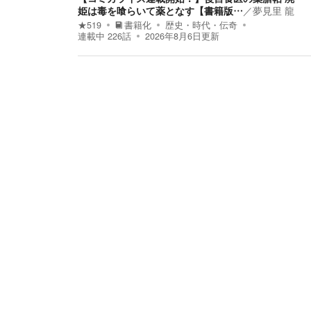
姫は毒を喰らいて薬となす【書籍版…
／
夢見里 龍
★
519
書籍化
歴史・時代・伝奇
連載中
226
話
2026年8月6日
更新