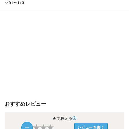
91〜113
おすすめレビュー
★で称える
★
★
★
レビューを書く