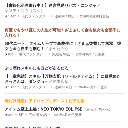
【書籍化企画進行中！】迷宮見廻りバズ・ニンジャ
／
ヤマモトユウ（スケ）
★
1,407
現代ファンタジー
連載中
113
話
2026年6月20日
更新
何度でもやり直しの人生が可能！ざまぁして金も彼女も全部手に
入れる！
50代ニート、タイムリープで高校生に！ざまぁ復讐して無双、彼
女も金も自由も掴む！
／
まめたろう
★
653
現代ファンタジー
完結済
58
話
2025年8月11日
更新
ぶっ壊れスキルにもほどがあるだろ
【一章完結】スキル【万物支配（ワールドテイム）】に目覚めた
おっさんは、ダンジョ…
／
岸本和葉
★
1,427
現代ファンタジー
連載中
40
話
2024年2月15日
更新
俺だけ確定レアドロップなディストピア生活
アイテム至上主義：NEO TOKYO ECLIPSE
／
みんとちゃん
★
319
SF
完結済
58
話
2025年5月28日
更新