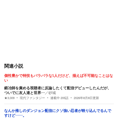
関連小説
個性豊かで特技もバラバラな5人だけど、揃えば不可能なことはな
い
鍛冶師を責める視聴者に反論したくて配信デビューしたんだが、
ついでに友人達と世界…
／
砂城
★
3,009
現代ファンタジー
連載中
205
話
2026年8月8日
更新
なんか推しのダンジョン配信にクソ強い忍者が映り込んでるんで
すけど……。