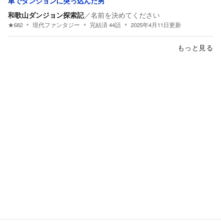
車でダンジョンに突っ込んだ男
和歌山ダンジョン探索記
／
名前を決めてください
★
682
現代ファンタジー
完結済
44
話
2025年4月11日
更新
もっと見る