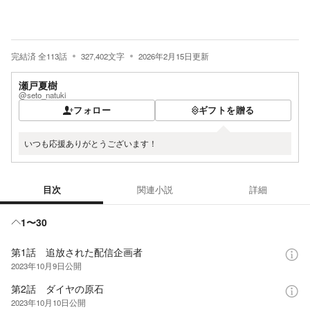
完結済
全
113
話
327,402
文字
2026年2月15日
更新
瀬戸夏樹
@seto_natuki
フォロー
ギフトを贈る
いつも応援ありがとうございます！
目次
関連小説
詳細
目次
1〜30
第1話 追放された配信企画者
2023年10月9日
公開
第2話 ダイヤの原石
2023年10月10日
公開