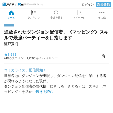
新規登録
ログイン
KADOKAWA Group
ホーム
ランキング
小説を探す
マイページ
その他
追放されたダンジョン配信者、《マッピング》スキ
ルで最強パーティーを目指します
瀬戸夏樹
★
1,618
419
応援コメント
4,228
小説のフォロワー
コミカライズ、配信開始！
世界各地にダンジョンが出現し、ダンジョン配信を生業にする者
が現れるようになった現代。
ダンジョン配信者の雪代悟（ゆきしろ さとる）は、スキル〈マ
ッピング〉を活か
…続きを読む