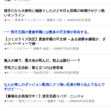
猫舌だから火耐性に極振りしたけど今日も宿屋の味噌汁がクソ熱
いオンライン
★
14
異世界ファンタジー
連載中
11
話
2026年8月5日
更新
――西方王国の貴族学園には数多の不文律が存在する。
【コミカライズ決定】貴族学園の不文律 ～ある侯爵令嬢様が、ダ
ンスパーティーで婚…
★
3
ミステリー
連載中
26
話
2026年7月25日
更新
無人の城で、悪大名が死んだ。犯人は誰だ――？
浮気刀と忍法帖：聳え立つのは密室城
★
6
ミステリー
完結済
37
話
2026年6月29日
更新
なんか推しのダンジョン配信にクソ強い忍者が映り込んでるんで
すけど……。
【書籍化企画進行中！】迷宮見廻りバズ・ニンジャ
★
1,407
現代ファンタジー
連載中
113
話
2026年6月20日
更新