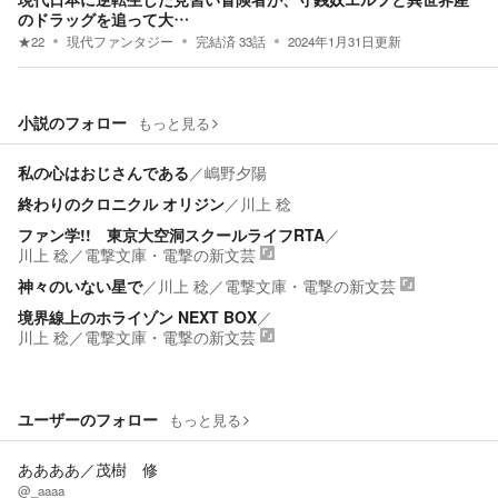
のドラッグを追って大…
★
22
現代ファンタジー
完結済
33
話
2024年1月31日
更新
小説のフォロー
もっと見る
私の心はおじさんである
／
嶋野夕陽
終わりのクロニクル オリジン
／
川上 稔
ファン学!! 東京大空洞スクールライフRTA
／
川上 稔
／
電撃文庫・電撃の新文芸
神々のいない星で
／
川上 稔
／
電撃文庫・電撃の新文芸
境界線上のホライゾン NEXT BOX
／
川上 稔
／
電撃文庫・電撃の新文芸
ユーザーのフォロー
もっと見る
ああああ／茂樹 修
@_aaaa