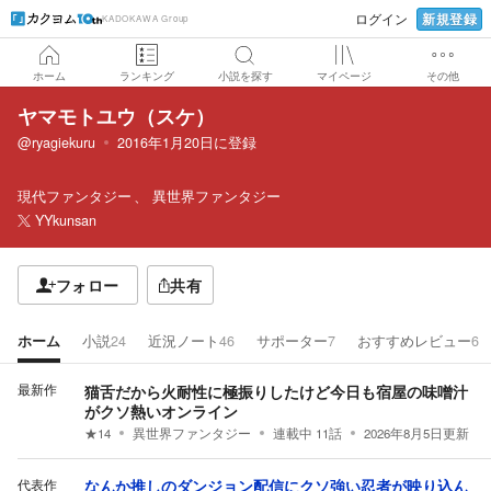
新規登録
ログイン
KADOKAWA Group
ホーム
ランキング
小説を探す
マイページ
その他
ヤマモトユウ（スケ）
@ryagiekuru
2016年1月20日
に登録
現代ファンタジー
異世界ファンタジー
YYkunsan
フォロー
共有
ホーム
小説
24
近況ノート
46
サポーター
7
おすすめレビュー
6
最新作
猫舌だから火耐性に極振りしたけど今日も宿屋の味噌汁
がクソ熱いオンライン
★
14
異世界ファンタジー
連載中
11
話
2026年8月5日
更新
代表作
なんか推しのダンジョン配信にクソ強い忍者が映り込ん