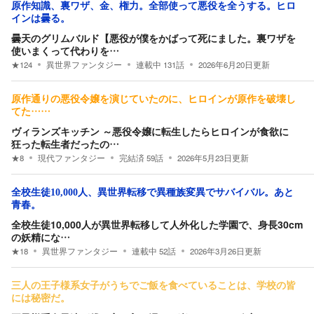
原作知識、裏ワザ、金、権力。全部使って悪役を全うする。ヒロ
インは曇る。
曇天のグリムバルド【悪役が僕をかばって死にました。裏ワザを
使いまくって代わりを…
★
124
異世界ファンタジー
連載中
131
話
2026年6月20日
更新
原作通りの悪役令嬢を演じていたのに、ヒロインが原作を破壊し
てた……
ヴィランズキッチン ～悪役令嬢に転生したらヒロインが食欲に
狂った転生者だったの…
★
8
現代ファンタジー
完結済
59
話
2026年5月23日
更新
全校生徒10,000人、異世界転移で異種族変異でサバイバル。あと
青春。
全校生徒10,000人が異世界転移して人外化した学園で、身長30cm
の妖精にな…
★
18
異世界ファンタジー
連載中
52
話
2026年3月26日
更新
三人の王子様系女子がうちでご飯を食べていることは、学校の皆
には秘密だ。