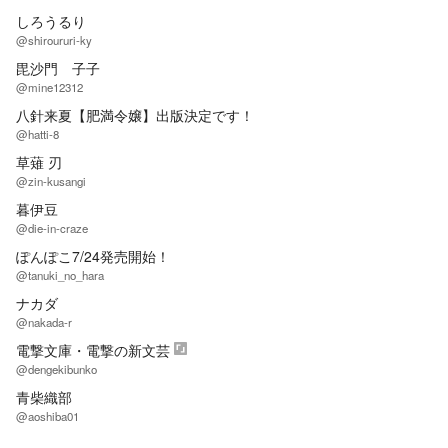
しろうるり
@shiroururi-ky
毘沙門 子子
@mine12312
八針来夏【肥満令嬢】出版決定です！
@hatti-8
草薙 刃
@zin-kusangi
暮伊豆
@die-in-craze
ぽんぽこ7/24発売開始！
@tanuki_no_hara
ナカダ
@nakada-r
電撃文庫・電撃の新文芸
@dengekibunko
青柴織部
@aoshiba01