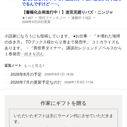
でるんですけど……。
【書籍化企画進行中！】迷宮見廻りバズ・ニンジャ
★
1,407
現代ファンタジー
連載中
113
話
2026年6月20日
更新
小説家になろうにも投稿しています。 ●お仕事 ・『＃壊れた地球
の歩き方』 TOブックス様から２巻まで発売中。 コミカライズも
あります。 ・『異世界ダイナー』 講談社レジェンドノベルスから
１巻発売
…続きを読む
近況ノート
もっと見る
2026年8月の予定
2026年8月1日 18:36
2026年7月の更新予定なのだ
2026年7月3日 17:54
作家にギフトを贈る
いただいたギフトは主にラーメン代にさせていただきま
す。