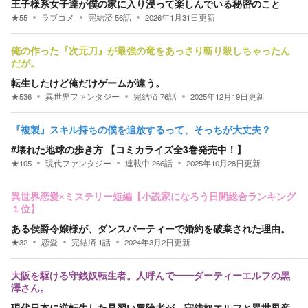
王子様系女子達が僕の家に入り浸って楽しんでいる秘密のこと
★
55
ラブコメ
完結済
56
話
2026年1月31日
更新
俺の作った『次元刀』が最強の竜をあっさり斬り殺しちゃったん
だが。
転生したけど俺だけゲームが違う。
★
536
異世界ファンタジー
完結済
76
話
2025年12月19日
更新
『複製』スキル持ちの僕を追放するって、そっちが大丈夫？
#壊れた地球の歩き方 【コミカライズ全3巻発売中！】
★
105
現代ファンタジー
連載中
266
話
2025年10月28日
更新
異世界恋愛×ミステリー短編【小説家になろう日間総合ランキング
１位】
ある侯爵令嬢様が、ダンスパーティーで婚約を破棄された理由。
★
32
恋愛
完結済
1
話
2024年3月2日
更新
大阪を駆ける守銭奴転生者。人呼んで――ダーティーエルフの黒
澤さん。
現代日本に逆転生した見習い冒険者が、守銭奴エルフと異世界産