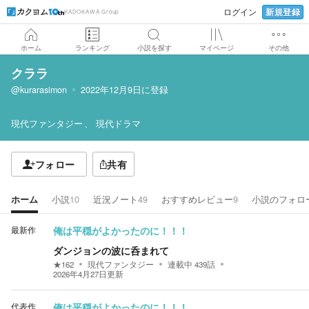
新規登録
ログイン
KADOKAWA Group
ホーム
ランキング
小説を探す
マイページ
その他
クララ
@kurarasimon
2022年12月9日
に登録
現代ファンタジー
現代ドラマ
フォロー
共有
ホーム
小説
10
近況ノート
49
おすすめレビュー
9
小説のフォロ
最新作
俺は平穏がよかったのに！！！
ダンジョンの波に呑まれて
★
162
現代ファンタジー
連載中
439
話
2026年4月27日
更新
代表作
俺は平穏がよかったのに！！！