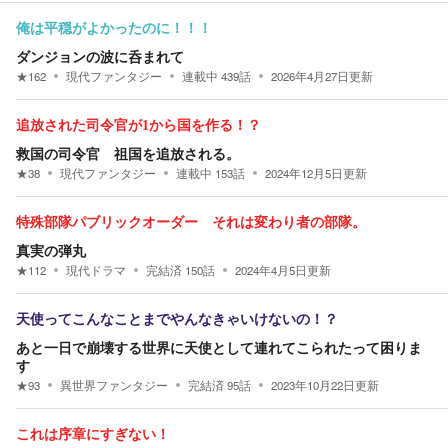
俺は平穏がよかったのに！！！
ダンジョンの波に呑まれて
★
162
現代ファンタジー
連載中
439
話
2026年4月27日
更新
追放された司令官が1から国を作る！？
救国の司令官 祖国を追放される。
★
38
現代ファンタジー
連載中
153
話
2024年12月5日
更新
特殊部隊パブリックオーダー それは変わり者の部隊。
真実の弾丸
★
112
現代ドラマ
完結済
150
話
2024年4月5日
更新
天使ってこんなことまでやんなきゃいけないの！？
あと一日で崩壊する世界に天使として連れてこられたって困りま
す
★
93
異世界ファンタジー
完結済
95
話
2023年10月22日
更新
これは序章にすぎない！