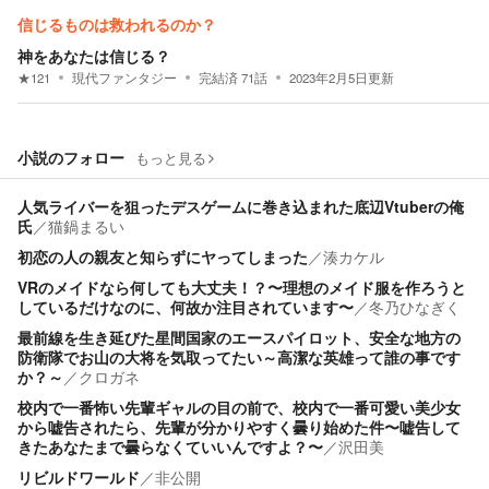
信じるものは救われるのか？
神をあなたは信じる？
★
121
現代ファンタジー
完結済
71
話
2023年2月5日
更新
小説のフォロー
もっと見る
人気ライバーを狙ったデスゲームに巻き込まれた底辺Vtuberの俺
氏
／
猫鍋まるい
初恋の人の親友と知らずにヤってしまった
／
湊カケル
VRのメイドなら何しても大丈夫！？〜理想のメイド服を作ろうと
しているだけなのに、何故か注目されています〜
／
冬乃ひなぎく
最前線を生き延びた星間国家のエースパイロット、安全な地方の
防衛隊でお山の大将を気取ってたい～高潔な英雄って誰の事です
か？～
／
クロガネ
校内で一番怖い先輩ギャルの目の前で、校内で一番可愛い美少女
から嘘告されたら、先輩が分かりやすく曇り始めた件〜嘘告して
きたあなたまで曇らなくていいんですよ？〜
／
沢田美
リビルドワールド
／
非公開