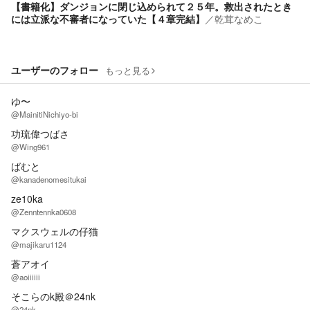
【書籍化】ダンジョンに閉じ込められて２５年。救出されたとき
には立派な不審者になっていた【４章完結】
／
乾茸なめこ
ユーザーのフォロー
もっと見る
ゆ〜
@MainitiNichiyo-bi
功琉偉つばさ
@Wing961
ばむと
@kanadenomesitukai
ze10ka
@Zenntennka0608
マクスウェルの仔猫
@majikaru1124
蒼アオイ
@aoiiiiii
そこらのk殿＠24nk
@24nk