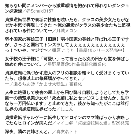
知らない間にメンバーから激重感情を抱かれて帰れないダンジョ
ン探索録
／
@Schuld3157
貞操逆転世界で裏垢に性癖を呟いたら、クラスの美少女たちがな
ぜか本気で再現してきた 〜俺の裏垢がクラスの美少女たちに監視
されている件について〜
／
月城メロン
弱小国家の英雄王子【旧題】弱小国家の英雄と呼ばれる王子です
が、さっさと国出てトンズラしてぇぇぇぇぇぇぇぇぇぇぇぇぇ
っ！〜いや、マジで〜
／
楓原 こうた【書籍10シリーズ発売中】
女子校の王子様に「可愛い」って言ったら次の日から髪を伸ばし
始めた件について。
／
星野星野@5作品書籍化商業化
貞操逆転に気づかず恋人のフリの相談を軽々しく受けまくってい
たら、想像以上の修羅場がやってきた。
／
一ノ瀬るちあ@『かませ犬転生』書籍化
人生に絶望して校舎の屋上から飛び降り自殺しようとしてたら学
園一の清楚系美少女が「死ぬ前に私とセッ〇スしませんか、生中
なら一万円払います」と止めてきた。後から知ったがここは並行
世界の貞操逆転世界だった
／
にこん
貞操逆転ギャルゲーに転生してヒロインのママ達ばっかり攻略し
てたらヒロインが病んだ
／
マイヨ@『貞操逆転男友達』5/29発売
深夜、隣のお姉さんと。
／
喜友名トト