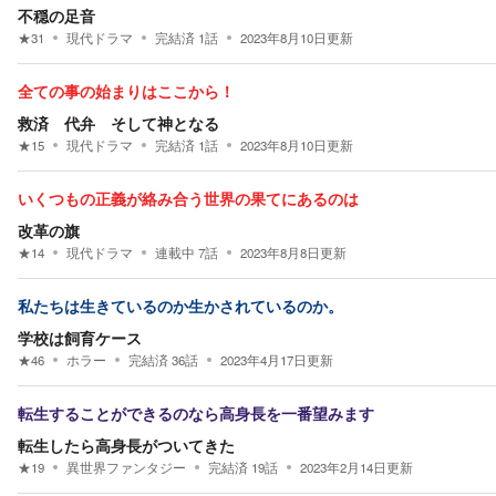
不穏の足音
★
31
現代ドラマ
完結済
1
話
2023年8月10日
更新
全ての事の始まりはここから！
救済 代弁 そして神となる
★
15
現代ドラマ
完結済
1
話
2023年8月10日
更新
いくつもの正義が絡み合う世界の果てにあるのは
改革の旗
★
14
現代ドラマ
連載中
7
話
2023年8月8日
更新
私たちは生きているのか生かされているのか。
学校は飼育ケース
★
46
ホラー
完結済
36
話
2023年4月17日
更新
転生することができるのなら高身長を一番望みます
転生したら高身長がついてきた
★
19
異世界ファンタジー
完結済
19
話
2023年2月14日
更新