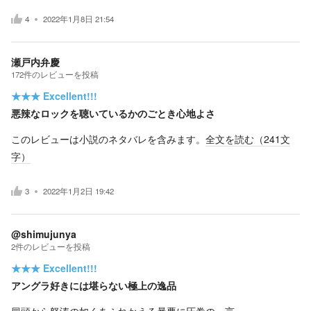
4
2022年1月8日 21:54
瀬戸内弁慶
172
件の
レビューを投稿
★★★
Excellent!!!
悪辣なロックを聴いているかのごとき心地よさ
このレビューは小説のネタバレを含みます。
全文を読む（
241
文
字）
3
2022年1月2日 19:42
@shimujunya
2
件の
レビューを投稿
★★★
Excellent!!!
アングラ好きには堪らない極上の逸品
冒頭から怒涛の如くあふれかえる暴悪に圧巻の一言。