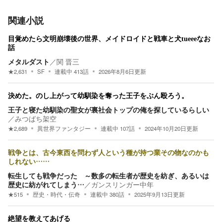
関連小説
目覚めたら文明崩壊後の世界、メイドロイドと戦車と犬tueeeなお
話
メタルダスト
／
関 晋三
★
2,631
SF
連載中
413
話
2026年8月6日
更新
決めた。のし上がって幼馴染を奪った王子をぶん殴ろう。
王子と寝た幼馴染の聖女が裏社会トップの俺を探しているらしい
／
みつばち架空
★
2,689
異世界ファンタジー
連載中
107
話
2024年10月20日
更新
戦争とは、古今東西を問わず人という種が持つ業その物なのかも
しれない……
転生しても戦争だった ～数多の転生者が歴史を紡ぎ、あるいは
歴史に紡がれてしまう…
／
ガンスリンガー中年
★
515
歴史・時代・伝奇
連載中
380
話
2025年9月13日
更新
絶望を教えてあげる