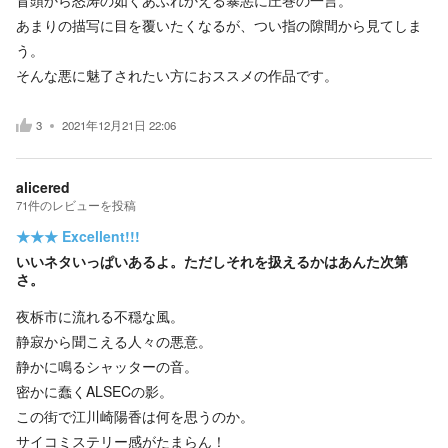
あまりの描写に目を覆いたくなるが、つい指の隙間から見てしま
う。
そんな悪に魅了されたい方におススメの作品です。
3
2021年12月21日 22:06
alicered
71
件の
レビューを投稿
★★★
Excellent!!!
いいネタいっぱいあるよ。ただしそれを扱えるかはあんた次第
さ。
夜柝市に流れる不穏な風。
静寂から聞こえる人々の悪意。
静かに鳴るシャッターの音。
密かに蠢くALSECの影。
この街で江川崎陽香は何を思うのか。
サイコミステリー感がたまらん！