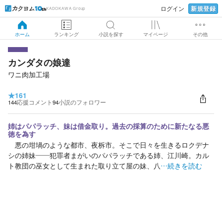
新規登録
ログイン
KADOKAWA Group
ホーム
ランキング
小説を探す
マイページ
その他
カンダタの娘達
ワニ肉加工場
★
161
144
応援コメント
94
小説のフォロワー
姉はパパラッチ、妹は借金取り。過去の採算のために新たなる悪
徳を為す
悪の坩堝のような都市、夜柝市。そこで日々を生きるロクデナ
シの姉妹——犯罪者まがいのパパラッチである姉、江川崎。カル
ト教団の巫女として生まれた取り立て屋の妹、八
…続きを読む