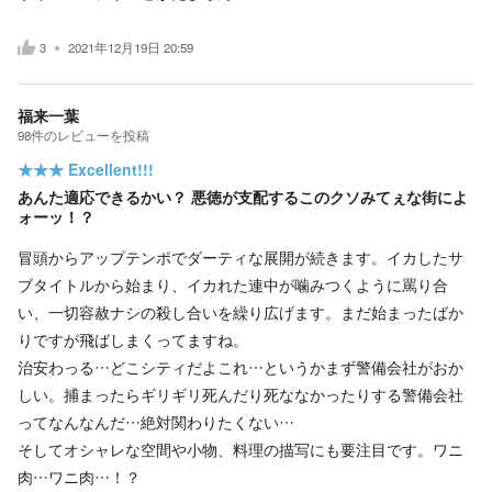
3
2021年12月19日 20:59
福来一葉
98
件の
レビューを投稿
★★★
Excellent!!!
あんた適応できるかい？ 悪徳が支配するこのクソみてぇな街によ
ォーッ！？
冒頭からアップテンポでダーティな展開が続きます。イカしたサ
ブタイトルから始まり、イカれた連中が噛みつくように罵り合
い、一切容赦ナシの殺し合いを繰り広げます。まだ始まったばか
りですが飛ばしまくってますね。
治安わっる…どこシティだよこれ…というかまず警備会社がおか
しい。捕まったらギリギリ死んだり死ななかったりする警備会社
ってなんなんだ…絶対関わりたくない…
そしてオシャレな空間や小物、料理の描写にも要注目です。ワニ
肉…ワニ肉…！？