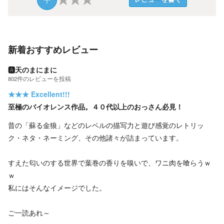
新着おすすめレビュー
🅰️天のまにまに
802
件の
レビューを投稿
★★★
Excellent!!!
至極のバイオレンス作品。４０代以上のおっさん必見！
昔の「蘇る金狼」などのレベルの描写力と遊び感覚のレトリッ
ク・ネタ・ネーミング、その他諸々が詰まっています。
すえた匂いのする世界で葉巻の香りを嗅いで、ワニ肉を喰らうｗ
ｗ
私にはそんなイメージでした。
ご一読あれ～