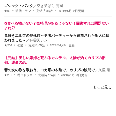
ゴシック・パンク
／
空き巣ばら 亮司
★
96
現代ドラマ
完結済
38
話
2024年5月22日
更新
✿食べる物がない？毒料理があるじゃない！回復すれば問題ない
よね♡
毒好きエルフの即死旅～勇者パーティーから追放された聖人に拾
われました～
／
神霊刃シン
★
256
恋愛
完結済
65
話
2024年4月6日
更新
【完結】美しい娼婦と荒ぶるカルテル、太陽が灼くカリブの旧
都、運命の恋。
罪の女の歌を歌おう、コカ畑の木陰で、カリブの波間で
／
久里 琳
★
201
現代ドラマ
完結済
124
話
2021年1月30日
更新
もっと見る