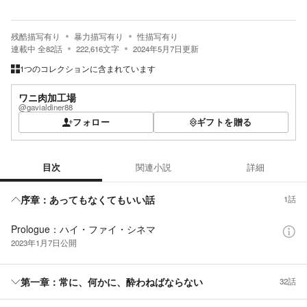
残酷描写有り
暴力描写有り
性描写有り
連載中
全
82
話
222,616
文字
2024年5月7日
更新
1つのコレクションに含まれています
ワニ肉加工場
@gavialdiner88
フォロー
ギフトを贈る
目次
関連小説
詳細
目次
序章：あってもなくてもいい話
1話
Prologue：ハイ・ファイ・シネマ
2023年1月7日
公開
第一章：常に、何かに、酔わねばならない
32話