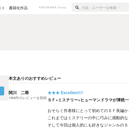
スト
書籍化作品
KADOKAWA Group
本文ありのおすすめレビュー
く
関川 二尋
★★★
Excellent!!!
1906
件の
レビューを投稿
ＳＦ×ミステリー×ヒューマンドラマが渾然
おそらく作者様にとって初めてのＳＦ長編か
これまではミステリーの中に巧みに感動的な
そして今回は個人的にも好きなジャンルのＳ