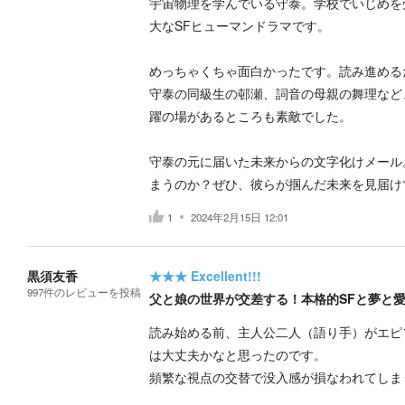
宇宙物理を学んでいる守泰。学校でいじめを
大なSFヒューマンドラマです。
めっちゃくちゃ面白かったです。読み進める
守泰の同級生の邨瀬、詞音の母親の舞理など
躍の場があるところも素敵でした。
守泰の元に届いた未来からの文字化けメール
まうのか？ぜひ、彼らが掴んだ未来を見届け
1
2024年2月15日 12:01
黒須友香
★★★
Excellent!!!
997
件の
レビューを投稿
父と娘の世界が交差する！本格的SFと夢と
読み始める前、主人公二人（語り手）がエピ
は大丈夫かなと思ったのです。
頻繁な視点の交替で没入感が損なわれてしま