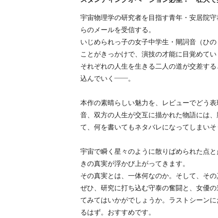
宇宙物理学の研究者を目指す青年・安居院守
らのメールを受信する。
いじめられっ子の女子中学生・閘詞音（ひの
ことがきっかけで、演技の才能に目覚めてい
それぞれの人生を生きる二人の道が交差する
込んでいく――。
本作の素晴らしい魅力を、レビューでどう表
音、双方の人生が交互に描かれた物語には、
て、何を書いてもネタバレになってしまいそ
宇宙で瞬く星々のように散りばめられた点と
きの真実が浮かび上がってきます。
その真実とは、一体何なのか。そして、その
ぜひ、研究に打ち込む守泰の奮闘と、女優の
てみてはいかがでしょうか。ラストシーンに
るはず。おすすめです。