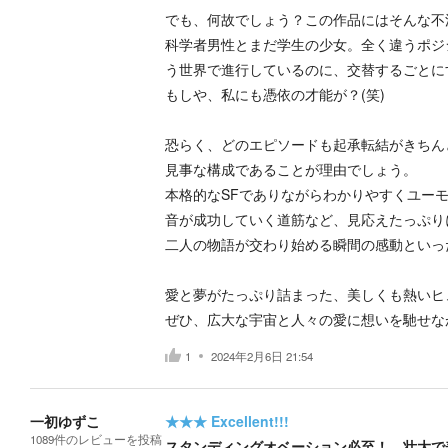
でも、何故でしょう？この作品にはそんな不
科学者男性とまだ学生の少女。全く違うポジ
う世界で進行しているのに、交替するごとに
もしや、私にも憑依の才能が？(笑)
恐らく、どのエピソードも起承転結がきちん
見事な構成であることが理由でしょう。
本格的なSFでありながらわかりやすくユー
音が成功していく道筋など、見応えたっぷり
二人の物語が交わり始める瞬間の感動といっ
愛と夢がたっぷり詰まった、美しくも熱いヒ
ぜひ、広大な宇宙と人々の愛に想いを馳せな
1
2024年2月6日 21:54
一初ゆずこ
★★★
Excellent!!!
1089
件の
レビューを投稿
スタンディングオベーション必至！ 壮大で