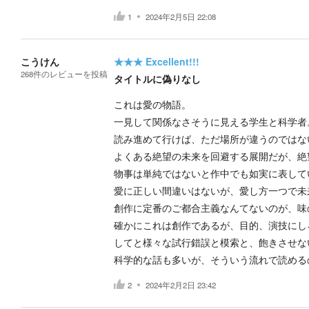
1
2024年2月5日 22:08
こうけん
★★★
Excellent!!!
268
件の
レビューを投稿
タイトルに偽りなし
これは愛の物語。
一見して関係なさそうに見える学生と科学者
読み進めて行けば、ただ場所が違うのではな
よくある絶望の未来を回避する展開だが、絶
物事は単純ではないと作中でも如実に表して
愛に正しい間違いはないが、愛し方一つで未
創作に定番のご都合主義なんてないのが、味
確かにこれは創作であるが、目的、演技にし
してと様々な試行錯誤と模索と、飽きさせな
科学的な話も多いが、そういう流れで読める
2
2024年2月2日 23:42