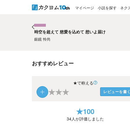
マイページ
小説を探す
ネク
時空を超えて 慈愛を込めて 想いよ届け
時空を超えて 慈愛を込めて 想いよ届け
銀鏡 怜尚
おすすめレビュー
★で称える
★
★
★
レビューを書
★
100
34
人が評価しました