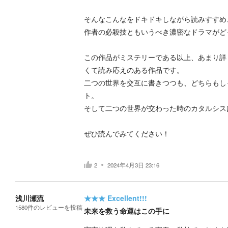
そんなこんなをドキドキしながら読みすすめ
作者の必殺技ともいうべき濃密なドラマがど
この作品がミステリーである以上、あまり詳
くて読み応えのある作品です。
二つの世界を交互に書きつつも、どちらもし
ト。
そして二つの世界が交わった時のカタルシス
ぜひ読んでみてください！
2
2024年4月3日 23:16
浅川瀬流
★★★
Excellent!!!
1580
件の
レビューを投稿
未来を救う命運はこの手に