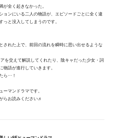
満が全く起きなかった。
ションにいる二人の物語が、エピソードごとに全く違
すっと没入してしまうのです。
とされた上で、前回の流れを瞬時に思い出せるような
モアを交えて解説してくれたり、陰キャだった少女・詞
に物語が進行していきます。
たら…！
ューマンドラマです。
がらお読みください♬
美しいSFヒューマンドラマ