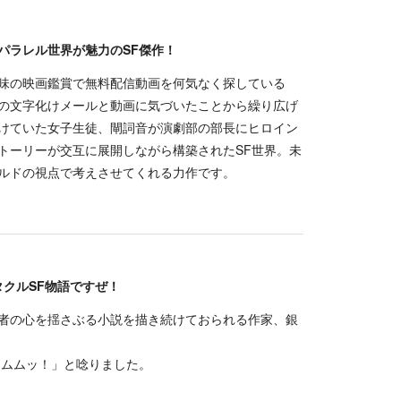
パラレル世界が魅力のSF傑作！
味の映画鑑賞で無料配信動画を何気なく探している
の文字化けメールと動画に気づいたことから繰り広げ
けていた女子生徒、閘詞音が演劇部の部長にヒロイン
トーリーが交互に展開しながら構築されたSF世界。未
ルドの視点で考えさせてくれる力作です。
クルSF物語ですぜ！
者の心を揺さぶる小説を描き続けておられる作家、銀
ムムッ！」と唸りました。