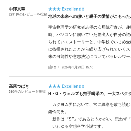
中澤京華
★★★
Excellent!!!
2291
件の
レビューを投稿
地球の未来への想いと親子の愛情がこもった
宇宙物理学の研究者志望の安居院守泰が、趣
時、パソコンに届いていた差出人が自分の謎
られていくストーリーと、中学校でいじめ受
に抜擢されたことから繰り広げられていくス
来の可能性や意志決定についてパラレルワー
2
2024年1月29日 15:10
高尾つばき
★★★
Excellent!!!
310
件の
レビューを投稿
H・G・ウェルズも拍手喝采の、一大スペクタ
カクヨム界において、常に異彩を放ち読む
鏡怜尚氏。
新作は『SF』であるとうかがい、思わず「
いわゆる空想科学小説です。