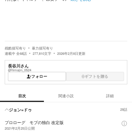
残酷描写有り
暴力描写有り
連載中
全
68
話
277,810
文字
2026年2月8日
更新
長谷川さん
@himajin_0524
フォロー
ギフトを贈る
目次
関連小説
詳細
目次
ジョン=ドゥ
29話
プロローグ モブの独白 改定版
2021年2月25日
公開