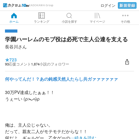
新規登録
ログイン
KADOKAWA Group
ホーム
ランキング
小説を探す
マイページ
その他
学園ハーレムのモブ役は必死で主人公達を支える
長谷川さん
★
723
93
応援コメント
1,874
小説のフォロワー
何やってんだ！？あの鈍感天然人たらし共ガァァァァァァ
30万PV達成したぁぁ！！
うぇーい (ρ˃̵ᴗ˂̵)ρ
俺は、主人公じゃない。
だって、親友二人がモテモテだからな！！
何だよ、ギャルゲー、乙女ゲーの
…続きを読む