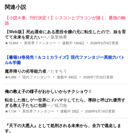
関連小説
【小説４巻、刊行決定！】シスコンとブラコンが描く、最強の物
語
【Web版】死ぬ運命にある悪役令嬢の兄に転生したので、妹を育
てて未来を変えたい…
／
泉里侑希
★
15,644
異世界ファンタジー
連載中
1264
話
2026年8月8日
更新
【書籍14巻発売！&コミカライズ】現代ファンタジー異能力バト
ル&学園
魔界帰りの劣等能力者
／
たすろう
★
6,986
現代ファンタジー
連載中
490
話
2026年7月22日
更新
俺の教え子の様子がおかしいからチクショウ！
転生した推しゲー世界にドハマりしてたら、導師と呼ばれ優秀す
ぎる教え子たちに包囲…
／
暁刀魚
★
1,134
異世界ファンタジー
連載中
29
話
2026年6月19日
更新
『天下の大悪人』として処刑される未来から、全力で逃走しま
す。