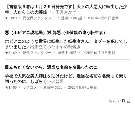
【書籍版３巻は１月２５日発売です】天下の大悪人に転生した少
年、人たらしの大英雄…
／
千月さかき
★
5,028
異世界ファンタジー
連載中
246
話
2026年7月31日
更新
悪（ホビアニ現地民）対 邪悪（価値観の違う転生者）
ホビアニのような世界に転生した転生者さん、タブーを犯してし
まいました
／
出来立てホヤホヤの鯛焼き
★
3,169
現代ファンタジー
連載中
25
話
2025年10月25日
更新
目立ちたくないから、適当な名前を名乗ったのに
学校で人気な美人姉妹を助けたけど、適当な名前を名乗って乗り
切ったのに、しばらく…
／
普通
★
1,156
ラブコメ
連載中
30
話
2026年8月7日
更新
もっと見る