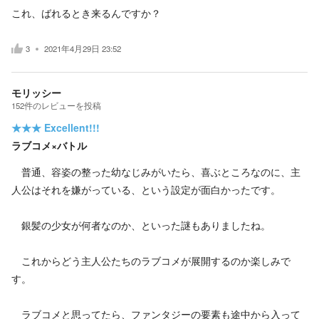
これ、ばれるとき来るんですか？
3
2021年4月29日 23:52
モリッシー
152
件の
レビューを投稿
★★★
Excellent!!!
ラブコメ×バトル
普通、容姿の整った幼なじみがいたら、喜ぶところなのに、主
人公はそれを嫌がっている、という設定が面白かったです。
銀髪の少女が何者なのか、といった謎もありましたね。
これからどう主人公たちのラブコメが展開するのか楽しみで
す。
ラブコメと思ってたら、ファンタジーの要素も途中から入って