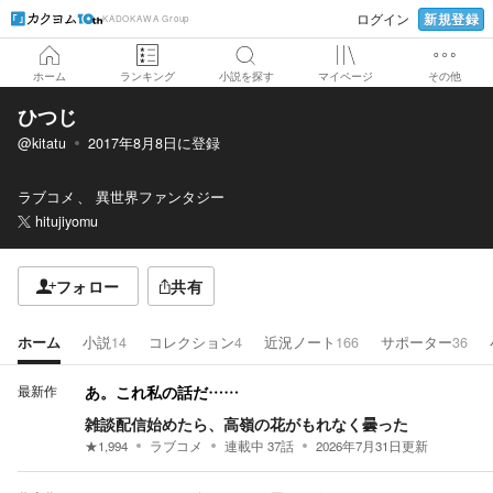
新規登録
ログイン
KADOKAWA Group
ホーム
ランキング
小説を探す
マイページ
その他
ひつじ
@kitatu
2017年8月8日
に登録
ラブコメ
異世界ファンタジー
hitujiyomu
フォロー
共有
ホーム
小説
14
コレクション
4
近況ノート
166
サポーター
36
最新作
あ。これ私の話だ……
雑談配信始めたら、高嶺の花がもれなく曇った
★
1,994
ラブコメ
連載中
37
話
2026年7月31日
更新