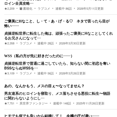
ロイン全員攻略…
★
2,209
書籍化
ラブコメ
連載中
86
話
2026年5月11日
更新
ご褒美にHなこと、し・て・あ・げ・る♡ ネタで言ったら目が
怖い……
貞操逆転世界に転生した俺は、頑張ったご褒美にHなことしてくれ
るお兄さんになって…
★
2,358
ラブコメ
連載中
28
話
2026年3月30日
更新
WSS（私の方が先に好きだったのに……）
貞操逆転世界で普通に過ごしていたら、知らない間に初恋を奪い
BSSならぬWSSを…
★
3,109
ラブコメ
連載中
56
話
2026年3月26日
更新
あの、なんかもう、メスの目ぇ〜なってません？
男友達系のヒロインを寝取り、メス落ちさせる悪役に転生〜物語
に関わらないようにし…
★
7,751
異世界ファンタジー
連載中
148
話
2025年11月26日
更新
ヒモでも何でも良いから結婚して！ 令嬢の圧が凄い……