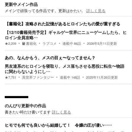
更新中メイン作品
メインで頑張ってる作品です。更新はかたい。
詳しく見る
【書籍化】攻略された記憶があるヒロインたちの愛が重すぎる
【12/10書籍発売予定】ギャルゲー世界にニューゲームしたら、ヒ
ロイン全員攻略…
★
2,209
書籍化
ラブコメ
連載中
86
話
2026年5月11日
更新
あの、なんかもう、メスの目ぇ〜なってません？
男友達系のヒロインを寝取り、メス落ちさせる悪役に転生〜物語
に関わらないようにし…
★
7,751
異世界ファンタジー
連載中
148
話
2025年11月26日
更新
のんびり更新中の作品
書きたい時だけ書いてます
詳しく見る
ヒモでも何でも良いから結婚して！ 令嬢の圧が凄い……