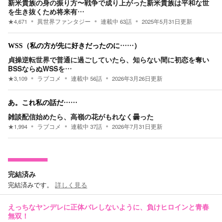
新米貴族の身の振り方〜戦争で成り上がった新米貴族は平和な世
を生き抜くため将来有…
★
4,671
異世界ファンタジー
連載中
63
話
2025年5月31日
更新
WSS（私の方が先に好きだったのに……）
貞操逆転世界で普通に過ごしていたら、知らない間に初恋を奪い
BSSならぬWSSを…
★
3,109
ラブコメ
連載中
56
話
2026年3月26日
更新
あ。これ私の話だ……
雑談配信始めたら、高嶺の花がもれなく曇った
★
1,994
ラブコメ
連載中
37
話
2026年7月31日
更新
完結済み
完結済みです。
詳しく見る
えっちなヤンデレに正体バレしないように、負けヒロインと青春
無双！