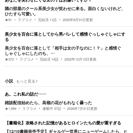
あなたを笑わせにくる女の子はお嫌いですか？
隣の部屋のクール系美少女が笑わせに来る。面白くないけれど、
ひたすら可愛い。
★
91
ラブコメ
完結済
11
話
2022年8月31日
更新
美少女を百合に落としてから男バレして感情ぐっしゃぐしゃにす
る
美少女を百合に落として「相手は女の子なのに！？」と感情ぐ
しゃぐしゃにしたのち、…
★
373
ラブコメ
完結済
14
話
2022年12月13日
更新
小説
もっと見る
あ。これ私の話だ……
雑談配信始めたら、高嶺の花がもれなく曇った
★
1,994
ラブコメ
連載中
37
話
2026年7月31日
更新
【書籍化】攻略された記憶があるヒロインたちの愛が重すぎる
【12/10書籍発売予定】ギャルゲー世界にニューゲームしたら、ヒ