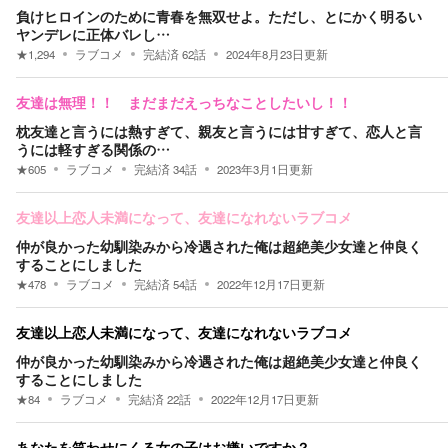
負けヒロインのために青春を無双せよ。ただし、とにかく明るい
ヤンデレに正体バレし…
★
1,294
ラブコメ
完結済
62
話
2024年8月23日
更新
友達は無理！！ まだまだえっちなことしたいし！！
枕友達と言うには熱すぎて、親友と言うには甘すぎて、恋人と言
うには軽すぎる関係の…
★
605
ラブコメ
完結済
34
話
2023年3月1日
更新
友達以上恋人未満になって、友達になれないラブコメ
仲が良かった幼馴染みから冷遇された俺は超絶美少女達と仲良く
することにしました
★
478
ラブコメ
完結済
54
話
2022年12月17日
更新
友達以上恋人未満になって、友達になれないラブコメ
仲が良かった幼馴染みから冷遇された俺は超絶美少女達と仲良く
することにしました
★
84
ラブコメ
完結済
22
話
2022年12月17日
更新