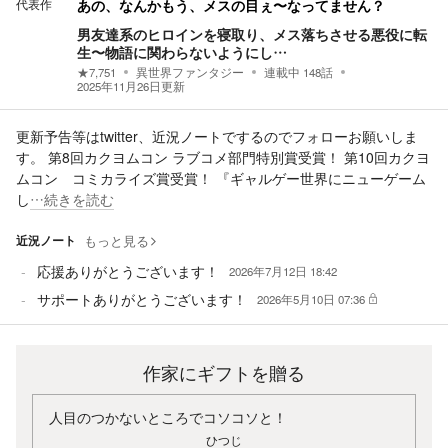
代表作
あの、なんかもう、メスの目ぇ〜なってません？
男友達系のヒロインを寝取り、メス落ちさせる悪役に転
生〜物語に関わらないようにし…
★
7,751
異世界ファンタジー
連載中
148
話
2025年11月26日
更新
更新予告等はtwitter、近況ノートでするのでフォローお願いしま
す。 第8回カクヨムコン ラブコメ部門特別賞受賞！ 第10回カクヨ
ムコン コミカライズ賞受賞！ 『ギャルゲー世界にニューゲーム
し
…続きを読む
近況ノート
もっと見る
応援ありがとうございます！
2026年7月12日 18:42
サポートありがとうございます！
2026年5月10日 07:36
作家にギフトを贈る
人目のつかないところでコソコソと！
ひつじ