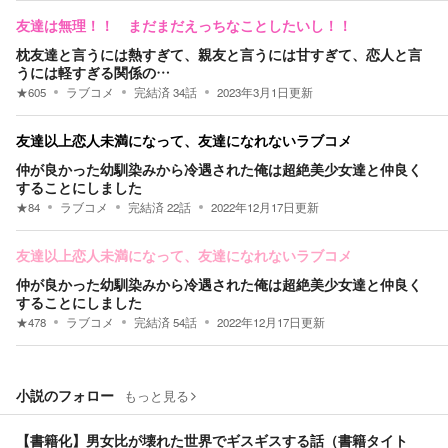
友達は無理！！ まだまだえっちなことしたいし！！
枕友達と言うには熱すぎて、親友と言うには甘すぎて、恋人と言
うには軽すぎる関係の…
★
605
ラブコメ
完結済
34
話
2023年3月1日
更新
友達以上恋人未満になって、友達になれないラブコメ
仲が良かった幼馴染みから冷遇された俺は超絶美少女達と仲良く
することにしました
★
84
ラブコメ
完結済
22
話
2022年12月17日
更新
友達以上恋人未満になって、友達になれないラブコメ
仲が良かった幼馴染みから冷遇された俺は超絶美少女達と仲良く
することにしました
★
478
ラブコメ
完結済
54
話
2022年12月17日
更新
小説のフォロー
もっと見る
【書籍化】男女比が壊れた世界でギスギスする話（書籍タイト