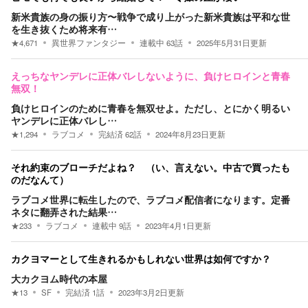
新米貴族の身の振り方〜戦争で成り上がった新米貴族は平和な世
を生き抜くため将来有…
★
4,671
異世界ファンタジー
連載中
63
話
2025年5月31日
更新
えっちなヤンデレに正体バレしないように、負けヒロインと青春
無双！
負けヒロインのために青春を無双せよ。ただし、とにかく明るい
ヤンデレに正体バレし…
★
1,294
ラブコメ
完結済
62
話
2024年8月23日
更新
それ約束のブローチだよね？ （い、言えない。中古で買ったも
のだなんて）
ラブコメ世界に転生したので、ラブコメ配信者になります。定番
ネタに翻弄された結果…
★
233
ラブコメ
連載中
9
話
2023年4月1日
更新
カクヨマーとして生きれるかもしれない世界は如何ですか？
大カクヨム時代の本屋
★
13
SF
完結済
1
話
2023年3月2日
更新