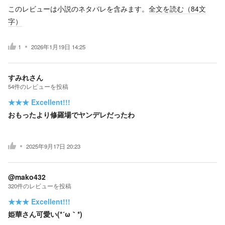
このレビューは小説のネタバレを含みます。
全文を読む（
84
文
字）
1
2026年1月19日 14:25
すみれさん
54
件の
レビューを投稿
★★★
Excellent!!!
おもったより修羅場でヤンデレだったわ
2025年9月17日 20:23
@mako432
320
件の
レビューを投稿
★★★
Excellent!!!
姫華さん可愛い(*´ω｀*)