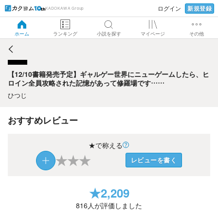
新規登録
ログイン
KADOKAWA Group
【12/10書籍発売予定】ギャルゲー世界にニューゲームした
ら、ヒロイン全員攻略された記憶があって修羅場です……
ホーム
ランキング
小説を探す
マイページ
その他
【12/10書籍発売予定】ギャルゲー世界にニューゲームしたら、ヒ
ロイン全員攻略された記憶があって修羅場です……
ひつじ
おすすめレビュー
★で称える
★
★
★
レビューを書く
★
2,209
816
人が評価しました