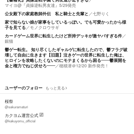
マイヨ@『貞操逆転男友達』5/29発売
公女殿下の家庭教師外伝 私と騎士と先輩と
／
七野りく
家で知らない娘が家事をしているっぽい。でも可愛かったから様
子を見てる
／
モノクロウサギ
カードゲーム世界に転生したけど所持デッキが激ヤバすぎる件
／
銀猫
鬱ゲー転生。 知り尽くしたギャルゲに転生したので、鬱フラグ破
壊して自由に生きます【旧題】泣きゲーの世界に転生した俺は、
ヒロインを攻略したくないのにモテまくるから困る――鬱展開を
金と権力でねじ伏せろ――
／
穂積潜＠12/20 新作発売！
ユーザーのフォロー
もっと見る
桜祭
@sakuramaturi
カクヨム運営公式
@kakuyomu_official