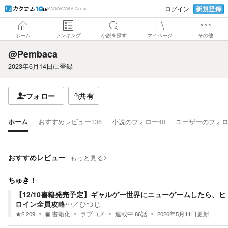
新規登録
ログイン
KADOKAWA Group
ホーム
ランキング
小説を探す
マイページ
その他
@Pembaca
2023年6月14日
に登録
フォロー
共有
ホーム
おすすめレビュー
136
小説のフォロー
48
ユーザーのフォ
おすすめレビュー
もっと見る
ちゅき！
【12/10書籍発売予定】ギャルゲー世界にニューゲームしたら、ヒ
ロイン全員攻略…
／
ひつじ
★
2,209
書籍化
ラブコメ
連載中
86
話
2026年5月11日
更新