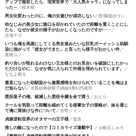
アップで無双したら、現実世界で「大人気キャラ」になってしま
った～
／
桜木桜
男女比変わったのに、俺の女遊びが成功しない
／
悠/陽波ゆうい
幼なじみの美少女に陰口を叩かれていたので距離を置くことにし
たら、なぜか彼女の様子がおかしくなったのですが……
／
古湊ナゴ
いつも俺を馬鹿にしてくる男友達みたいな巨乳ボーイッシュ幼馴
染に強がって「彼女ができた」と言ったら様子がおかしい件
／
夜桜ユノ
釣り合いが取れるわけない王女様とのお見合いを破談にしたかっ
ただけなのに、なぜか気に入られて外堀を埋められています。
／
ななよ廻る
素直になった幼馴染から激重感情を向けられていることを俺はま
だ知らない
／
水島紗鳥@双子姉妹3巻6/25発売
悪役皇子の俺、破滅した悪役令嬢を金で買う
／
おとら
クールを気取って距離を縮めてくる後輩女子の策略が、妹を通じ
て俺に筒抜けな件について
／
古野ジョン
貞操逆転世界のオタサーの王子様
／
道造
推しの敵になったので【コミカライズ連載中】
／
土岐丘しゅろ
【書籍化】貞操逆転学園で男友達が近すぎる
／