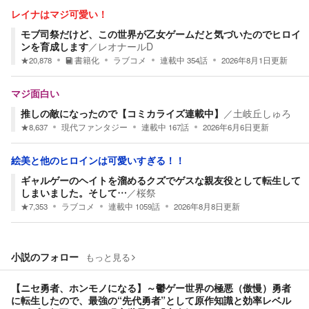
レイナはマジ可愛い！
モブ司祭だけど、この世界が乙女ゲームだと気づいたのでヒロイ
ンを育成します
／
レオナールD
★
20,878
書籍化
ラブコメ
連載中
354
話
2026年8月1日
更新
マジ面白い
推しの敵になったので【コミカライズ連載中】
／
土岐丘しゅろ
★
8,637
現代ファンタジー
連載中
167
話
2026年6月6日
更新
絵美と他のヒロインは可愛いすぎる！！
ギャルゲーのヘイトを溜めるクズでゲスな親友役として転生して
しまいました。そして…
／
桜祭
★
7,353
ラブコメ
連載中
1059
話
2026年8月8日
更新
小説のフォロー
もっと見る
【ニセ勇者、ホンモノになる】～鬱ゲー世界の極悪（傲慢）勇者
に転生したので、最強の“先代勇者”として原作知識と効率レベル