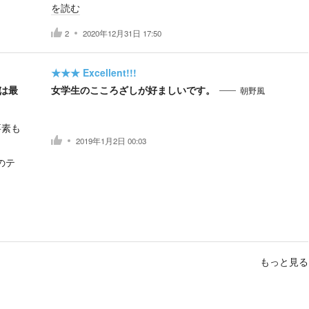
を読む
2
2020年12月31日 17:50
★★★
Excellent!!!
は最
女学生のこころざしが好ましいです。
朝野風
要素も
2019年1月2日 00:03
のテ
もっと見る