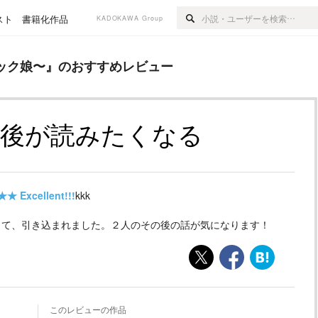
スト
書籍化作品
KADOKAWA Group
のおすすめレビュー
ック娘〜
』のおすすめレビュー
の後が読みたくなる
★★
Excellent!!!
kkk
きて、引き込まれました。２人のその後の話が気になります！
このレビューの作品