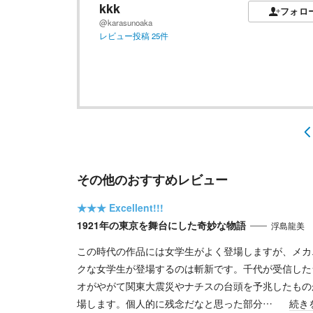
kkk
フォロ
@karasunoaka
レビュー投稿
25
件
その他のおすすめレビュー
★★★
Excellent!!!
1921年の東京を舞台にした奇妙な物語
浮島龍美
この時代の作品には女学生がよく登場しますが、メカ
クな女学生が登場するのは斬新です。千代が受信した
オがやがて関東大震災やナチスの台頭を予兆したもの
場します。個人的に残念だなと思った部分…
続き