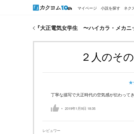
マイページ
小説を探す
ネク
『
大正電気女学生 〜ハイカラ・メカニック娘〜
』
『
大正電気女学生 〜ハイカラ・メカニ
２人のそ
★
丁寧な描写で大正時代の空気感が伝わって
2019年1月9日 18:35
レビュワー