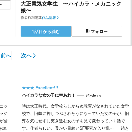
大正電気女学生 〜ハイカラ・メカニック
ー
娘〜
作者
柞刈湯葉
作品情報
1話目から読む
フォロー
前へ
次へ
★★★
Excellent!!!
ハイカラな女の子に幸あれ！
@kotenng
ニッ
時は大正時代、女学校らしからぬ教育がなされていた女学
ラジ
校で、旧弊に押しつぶされそうになっていた女の子が、旧
が登
弊を気にせずに突き進む女の子を見て変わっていく話で
を読
す。作者らしい、暖かい目線とSF要素が入り乱…
続き