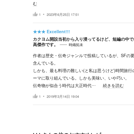
む
1
2023年6月25日 17:51
★★★
Excellent!!!
カクヨム開設当初から入り浸ってるけど、短編の中で
高傑作です。
時織拓未
作者は歴史・伝奇ジャンルで投稿しているが、SFの
含んでいる。
しかも、最も料理の難しい(と私は思うけど)時間旅行
ーマに取り組んでいる。しかも美味い、いや巧い。
伝奇物が似合う時代は大正時代…
続きを読む
1
2019年3月14日 19:04