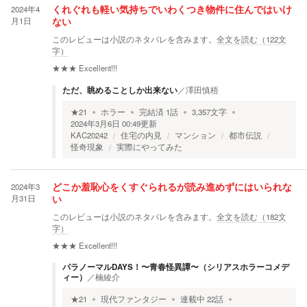
2024年4
くれぐれも軽い気持ちでいわくつき物件に住んではいけ
月1日
ない
このレビューは小説のネタバレを含みます。
全文を読む（
122
文
字）
★★★
Excellent!!!
ただ、眺めることしか出来ない
／
澤田慎梧
★
21
ホラー
完結済
1
話
3,357
文字
2024年3月6日 00:49
更新
KAC20242
住宅の内見
マンション
都市伝説
怪奇現象
実際にやってみた
2024年3
どこか羞恥心をくすぐられるが読み進めずにはいられな
月31日
い
このレビューは小説のネタバレを含みます。
全文を読む（
182
文
字）
★★★
Excellent!!!
パラノーマルDAYS！〜青春怪異譚〜（シリアスホラーコメデ
ィー）
／
楠綾介
★
21
現代ファンタジー
連載中
22
話