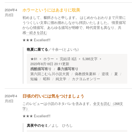
2024年4
ホラーというにはあまりに耽美
月2日
初めまして、貘餌さらと申します。 はじめからおわりまで只管に
うつくしい文章に惚れ惚れしながら拝読いたしました。 情景描写
から心情描写、あらゆる描写が明瞭で、時代背景も異なり、共
感
…続きを読む
★★★
Excellent!!!
晩夏に棄てる
／
十余一(とよいち)
★
81
ホラー
完結済
3
話
5,385
文字
2023年8月18日 20:11
更新
残酷描写有り
暴力描写有り
第六回こむら川小説大賞
偽教授朱夏杯
逆境
夏
短編
昭和
純文学
カクヨムオンリー
2024年4
日頃の行いには気をつけましょう
月2日
このレビューは小説のネタバレを含みます。
全文を読む（
268
文
字）
★★★
Excellent!!!
真夜中のセミ
／
よし ひろし