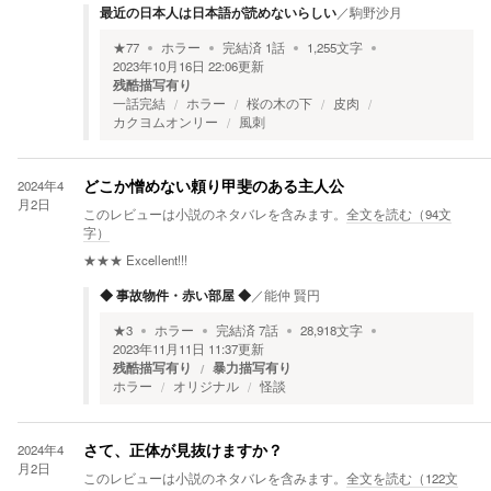
最近の日本人は日本語が読めないらしい
／
駒野沙月
★
77
ホラー
完結済
1
話
1,255
文字
2023年10月16日 22:06
更新
残酷描写有り
一話完結
ホラー
桜の木の下
皮肉
カクヨムオンリー
風刺
2024年4
どこか憎めない頼り甲斐のある主人公
月2日
このレビューは小説のネタバレを含みます。
全文を読む（
94
文
字）
★★★
Excellent!!!
◆ 事故物件・赤い部屋 ◆
／
能仲 賢円
★
3
ホラー
完結済
7
話
28,918
文字
2023年11月11日 11:37
更新
残酷描写有り
暴力描写有り
ホラー
オリジナル
怪談
2024年4
さて、正体が見抜けますか？
月2日
このレビューは小説のネタバレを含みます。
全文を読む（
122
文