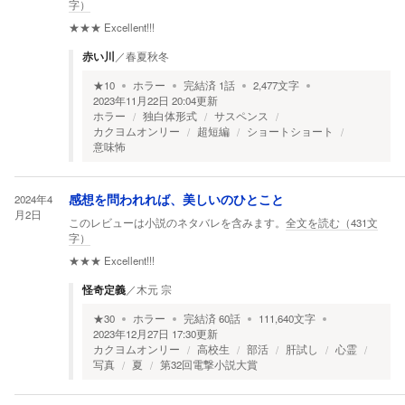
字）
★★★
Excellent!!!
赤い川
／
春夏秋冬
★
10
ホラー
完結済
1
話
2,477
文字
2023年11月22日 20:04
更新
ホラー
独白体形式
サスペンス
カクヨムオンリー
超短編
ショートショート
意味怖
2024年4
感想を問われれば、美しいのひとこと
月2日
このレビューは小説のネタバレを含みます。
全文を読む（
431
文
字）
★★★
Excellent!!!
怪奇定義
／
木元 宗
★
30
ホラー
完結済
60
話
111,640
文字
2023年12月27日 17:30
更新
カクヨムオンリー
高校生
部活
肝試し
心霊
写真
夏
第32回電撃小説大賞