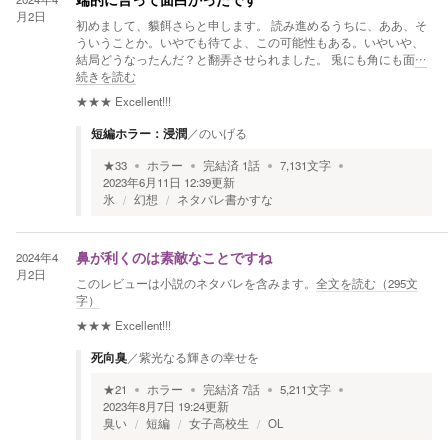
端的に言って面白かったです
月2日
初めまして、貘餌さらと申します。 読み進めるうちに、ああ、そ
ういうことか。いやでも待てよ、この可能性もある。いやいや、
結局どうなったんだ？と翻弄させられました。 兎にも角にも面
…
続きを読む
★★★
Excellent!!!
短編ホラー：浸潤
／
のいげる
★
33
ホラー
完結済
1
話
7,131
文字
2023年6月11日 12:39
更新
氷
幻想
ネタバレ書かすな
2024年4
鼻が利くのは素敵なことですね
月2日
このレビューは小説のネタバレを含みます。
全文を読む（
295
文
字）
★★★
Excellent!!!
死向臭
／
紫光なる輝きの幸せを
★
21
ホラー
完結済
7
話
5,211
文字
2023年8月7日 19:24
更新
臭い
短編
女子高校生
OL