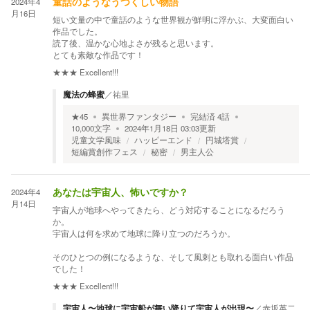
2024年4
童話のようなうつくしい物語
月16日
短い文量の中で童話のような世界観が鮮明に浮かぶ、大変面白い
作品でした。
読了後、温かな心地よさが残ると思います。
とても素敵な作品です！
★★★
Excellent!!!
魔法の蜂蜜
／
祐里
★
45
異世界ファンタジー
完結済
4
話
10,000
文字
2024年1月18日 03:03
更新
児童文学風味
ハッピーエンド
円城塔賞
短編賞創作フェス
秘密
男主人公
2024年4
あなたは宇宙人、怖いですか？
月14日
宇宙人が地球へやってきたら、どう対応することになるだろう
か。
宇宙人は何を求めて地球に降り立つのだろうか。
そのひとつの例になるような、そして風刺とも取れる面白い作品
でした！
★★★
Excellent!!!
宇宙人〜地球に宇宙船が舞い降りて宇宙人が出現〜
／
赤坂英二