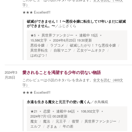
字）
★★★
Excellent!!!
破滅ができません！！〜悪役令嬢に転生して17年いまだに破滅
ができません。〜
／
ふじざくら
★
5
異世界ファンタジー
連載中
15
話
15,586
文字
2024年6月23日 19:30
更新
悪役令嬢
ラブコメ
破滅したがり！？な悪役令嬢
異世界転生
自殺マニア
乙女ゲームオタク
はめばつ！
2024年3
愛されることを渇望する少年の切ない物語
月25日
このレビューは小説のネタバレを含みます。
全文を読む（
603
文
字）
★★★
Excellent!!!
永遠を生きる魔女と元王子の使い魔くん
／
水鳥楓椛
★
21
恋愛
連載中
64
話
108,002
文字
2024年7月1日 00:28
更新
魔女
魔法
元王子
復讐
異世界ファンタジー
エルフ
ざまぁ
年の差