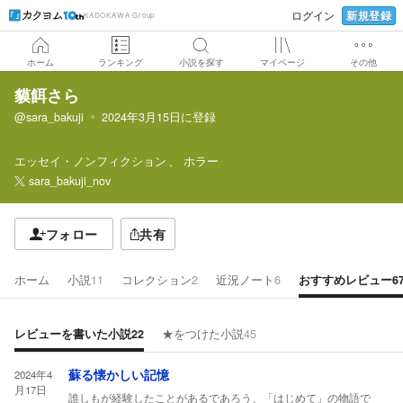
新規登録
ログイン
KADOKAWA Group
ホーム
ランキング
小説を探す
マイページ
その他
貘餌さら
@sara_bakuji
2024年3月15日
に登録
エッセイ・ノンフィクション
ホラー
sara_bakuji_nov
フォロー
共有
ホーム
小説
11
コレクション
2
近況ノート
6
おすすめレビュー
6
レビューを書いた小説
22
★をつけた小説
45
2024年4
蘇る懐かしい記憶
月17日
誰しもが経験したことがあるであろう、「はじめて」の物語で