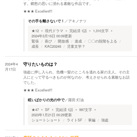
す。郷愁の思いに浸れる素敵な作品です。
★★★
Excellent!!!
その手を離さないで！
／
アキノナツ
★
12
現代ドラマ
完結済
1
話
1,310
文字
2024年3月15日 00:09
更新
緊張
喜び
開放感
達成
〇〇の段階を上る
成長
KAC20245
児童文学？
2024年4
守りたいものは？
月17日
強盗に押し入られ、危機一髪のところを逃れる家の主人。その主
人にとって守るべきものが何なのか、考えさせられる素敵なお話
でした。
★★★
Excellent!!!
眩いばかりの光の中で
／
羅田 灯油
★
47
SF
完結済
1
話
997
文字
2023年1月21日 00:29
更新
ショートショート
ライトSF
掌編
強盗