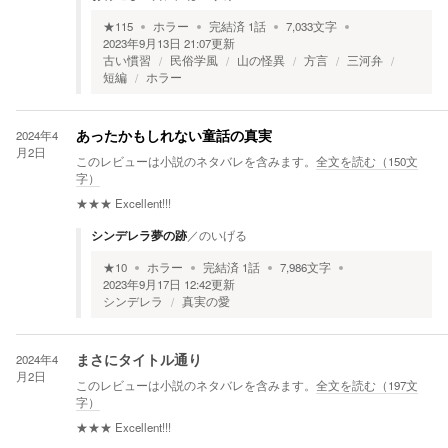
★
115
ホラー
完結済
1
話
7,033
文字
2023年9月13日 21:07
更新
古い慣習
民俗学風
山の怪異
方言
三河弁
短編
ホラー
2024年4
あったかもしれない童話の真実
月2日
このレビューは小説のネタバレを含みます。
全文を読む（
150
文
字）
★★★
Excellent!!!
シンデレラ夢の跡
／
のいげる
★
10
ホラー
完結済
1
話
7,986
文字
2023年9月17日 12:42
更新
シンデレラ
真実の愛
2024年4
まさにタイトル通り
月2日
このレビューは小説のネタバレを含みます。
全文を読む（
197
文
字）
★★★
Excellent!!!