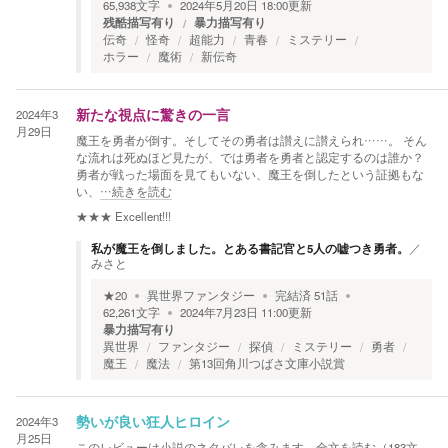
65,938
文字
2024年5月20日 18:00
更新
残酷描写有り
暴力描写有り
伝奇
怪奇
超能力
青春
ミステリー
ホラー
魔術
新伝奇
2024年3
新たな視点に驚きの一言
月29日
魔王を勇者が倒す。そしてその勇者は讃えに讃えられ……。 そん
な流れは死ぬほど見たが、では勇者を勇者と認定するのは誰か？
勇者が戦った場面を見てもいない、魔王を倒したという証拠もな
い、
…続きを読む
★★★
Excellent!!!
私が魔王を倒しました。とある書記官と5人の嘘つき勇者。
／
みさと
★
20
異世界ファンタジー
完結済
51
話
62,261
文字
2024年7月23日 11:00
更新
暴力描写有り
異世界
ファンタジー
探偵
ミステリー
勇者
魔王
魔法
第13回角川つばさ文庫小説賞
2024年3
勢いが良い狂人ヒロイン
月25日
このレビューは小説のネタバレを含みます。
全文を読む（
183
文