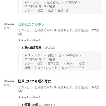
★
3
ホラー
完結済
1
話
1,397
文字
2023年8月19日 09:45
更新
ホラー
怪談
短編
完結 1話
2024年4
心あたたまるホラー
月2日
このレビューは小説のネタバレを含みます。
全文を読む（
275
文
字）
★★★
Excellent!!!
お夏の幽霊屋敷
／
貞弘弘貞
★
22
ホラー
完結済
1
話
9,468
文字
2023年8月26日 01:14
更新
ホラー
幽霊
都市伝説
オカルト
心霊
短編
ショートショート
ヒューマンドラマ
2024年4
怪異はいつも理不尽に
月2日
このレビューは小説のネタバレを含みます。
全文を読む（
243
文
字）
★★★
Excellent!!!
お骨返しの日に
／
ぱのすけ