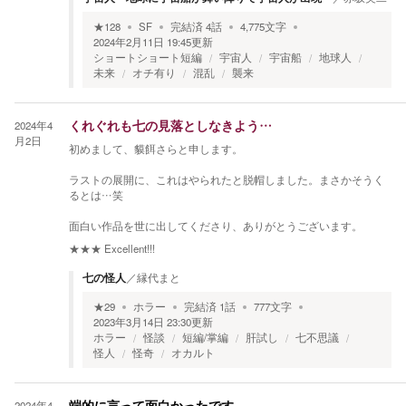
★
128
SF
完結済
4
話
4,775
文字
2024年2月11日 19:45
更新
ショートショート短編
宇宙人
宇宙船
地球人
未来
オチ有り
混乱
襲来
2024年4
くれぐれも七の見落としなきよう…
月2日
初めまして、貘餌さらと申します。
ラストの展開に、これはやられたと脱帽しました。まさかそうく
るとは…笑
面白い作品を世に出してくださり、ありがとうございます。
★★★
Excellent!!!
七の怪人
／
縁代まと
★
29
ホラー
完結済
1
話
777
文字
2023年3月14日 23:30
更新
ホラー
怪談
短編/掌編
肝試し
七不思議
怪人
怪奇
オカルト
2024年4