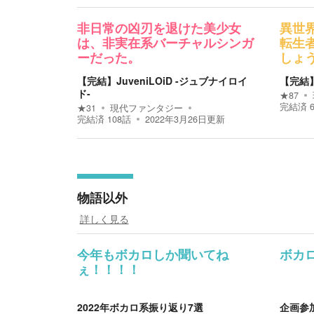
非日常の凶刃を退けた美少女
異世
は、非実在系バーチャルシンガ
転生
ーだった。
しょ
【完結】JuveniLOiD -ジュブナイロイ
【完結
ド-
★
87
完結済
★
31
現代ファンタジー
完結済
108
話
2022年3月26日
更新
物語以外
詳しく見る
今年もボカロしか聞いてね
ボカ
ぇ！！！！
2022年ボカロ系振り返り7選
企画参