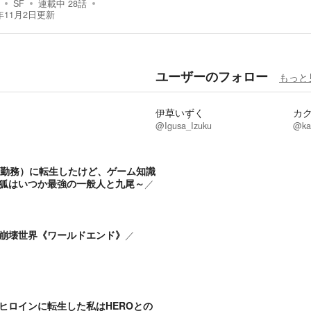
SF
連載中
28
話
年11月2日
更新
ユーザーのフォロー
もっと
伊草いずく
カ
@Igusa_Izuku
@kak
校勤務）に転生したけど、ゲーム知識
狐はいつか最強の一般人と九尾～
／
崩壊世界《ワールドエンド》
／
ヒロインに転生した私はHEROとの