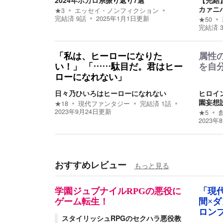
2024年ボカロ系振り返り7選
【完結
カァニ
★
3
エッセイ・ノンフィクション
完結済
9
話
2025年1月1日
更新
★
50
完結済
「私は、ヒーローになりた
属性
い！」 「……駄目だ。君はヒー
を自
ローになれない」
日々乃ひいろはヒーローになれない
ヒロイ
園妄想
★
18
現代ファンタジー
完結済
1
話
2023年9月24日
更新
★
5
2023年
おすすめレビュー
もっと見る
学園ジュブナイルRPGの悪役に
「現
ゲーム転生！
間×
ロン
スタイリッシュRPGのセクハラ悪役教