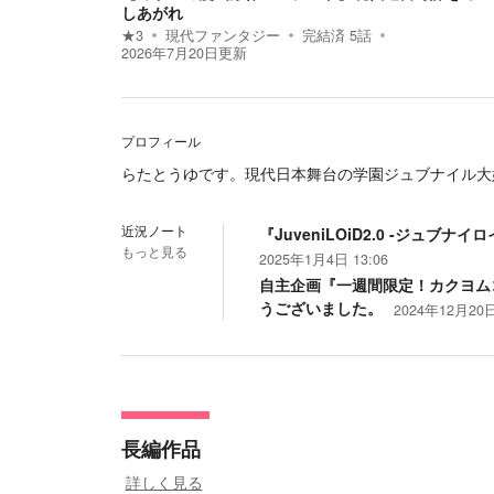
しあがれ
★
3
現代ファンタジー
完結済
5
話
2026年7月20日
更新
プロフィール
らたとうゆです。現代日本舞台の学園ジュブナイル大好き人間。https:
近況ノート
『JuveniLOiD2.0 -ジュ
もっと見る
2025年1月4日 13:06
自主企画『一週間限定！カクヨム
うございました。
2024年12月20日
長編作品
詳しく見る