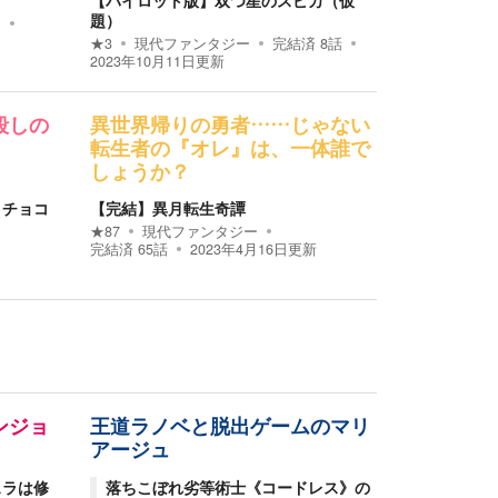
【パイロット版】双つ星のスピカ（仮
題）
ン
★
3
現代ファンタジー
完結済
8
話
2023年10月11日
更新
殺しの
異世界帰りの勇者……じゃない
転生者の『オレ』は、一体誰で
しょうか？
・チョコ
【完結】異月転生奇譚
★
87
現代ファンタジー
完結済
65
話
2023年4月16日
更新
ンジョ
王道ラノベと脱出ゲームのマリ
アージュ
スラは修
落ちこぼれ劣等術士《コードレス》の