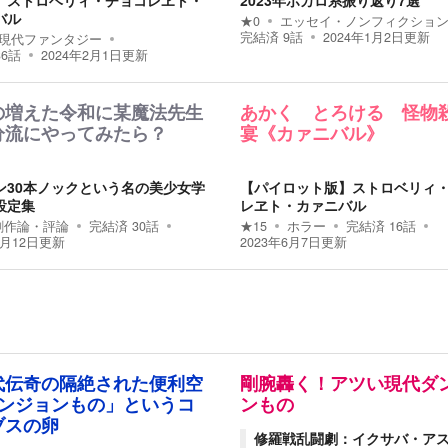
】ストロベリィ・チョコレヱト・
2023年ボカロ系振り返り7選
バル
★
0
エッセイ・ノンフィクショ
完結済
9
話
2024年1月2日
更新
現代ファンタジー
36
話
2024年2月1日
更新
の増えた令和に某魔法先生
あかく とろける 怪物
分流にやってみたら？
宴《カァニバル》
ン30本ノックという名の美少女学
【パイロット版】ストロベリィ
設定集
レヱト・カァニバル
創作論・評論
完結済
30
話
★
15
ホラー
完結済
16
話
8月12日
更新
2023年6月7日
更新
代伝奇の隔絶された便利空
剛腕轟く！アツい現代ダ
ダンジョンもの」というコ
ンもの
ブスの卵
修羅戦乱闘劇：イクサバ・ア