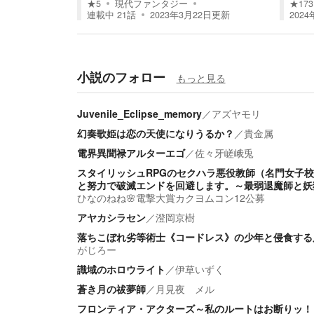
★
5
現代ファンタジー
★
173
連載中
21
話
2023年3月22日
更新
2024
小説のフォロー
もっと見る
Juvenile_Eclipse_memory
／
アズヤモリ
幻奏歌姫は恋の天使になりうるか？
／
貴金属
電界異聞禄アルターエゴ
／
佐々牙嵯峨兎
スタイリッシュRPGのセクハラ悪役教師（名門女子
と努力で破滅エンドを回避します。～最弱退魔師と妖
ひなのねね🌸電撃大賞カクヨムコン12公募
アヤカシラセン
／
澄岡京樹
落ちこぼれ劣等術士《コードレス》の少年と侵食する
がじろー
識域のホロウライト
／
伊草いずく
蒼き月の祓夢師
／
月見夜 メル
フロンティア・アクターズ～私のルートはお断りッ！