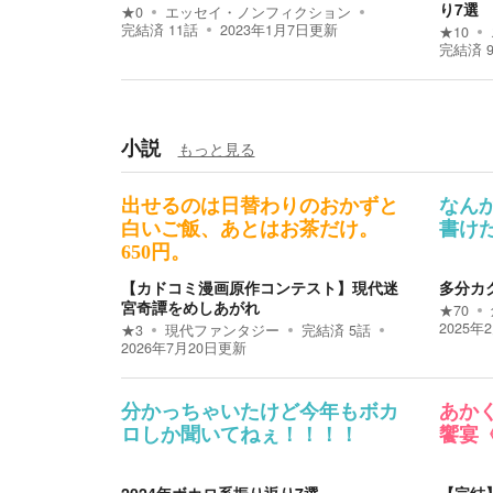
り7選
★
0
エッセイ・ノンフィクション
完結済
11
話
2023年1月7日
更新
★
10
完結済
小説
もっと見る
出せるのは日替わりのおかずと
なん
白いご飯、あとはお茶だけ。
書け
650円。
【カドコミ漫画原作コンテスト】現代迷
多分カ
宮奇譚をめしあがれ
★
70
2025年
★
3
現代ファンタジー
完結済
5
話
2026年7月20日
更新
分かっちゃいたけど今年もボカ
あか
ロしか聞いてねぇ！！！！
饗宴