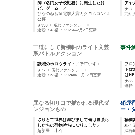
師（名門女子校勤務）に転生したけ
アヤ
ど、ゲーム…
／
★
27
ひなのねね🌸電撃大賞カクヨムコン12
完結
公募
★
330
現代ファンタジー
連載中
45
話
2025年2月2日
更新
王道にして新機軸のライト文芸
事件
系バトルアクション
識域のホロウライト
／
伊草いずく
フロ
トは
★
77
現代ファンタジー
はHE
連載中
53
話
2024年11月13日
更新
★
88
連載
異なる切り口で描かれる現代ダ
硝煙
ンジョンもの
ー・
さりとて世界は滅びまして俺は墓荒ら
禍穢
したちの荷物持ちになりました
／
ル・
超新星 小石
津舞