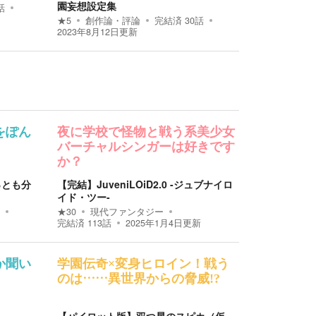
園妄想設定集
話
★
5
創作論・評論
完結済
30
話
2023年8月12日
更新
をぽん
夜に学校で怪物と戦う系美少女
バーチャルシンガーは好きです
か？
っとも分
【完結】JuveniLOiD2.0 -ジュブナイロ
イド・ツー-
★
30
現代ファンタジー
完結済
113
話
2025年1月4日
更新
か聞い
学園伝奇×変身ヒロイン！戦う
のは……異世界からの脅威!?