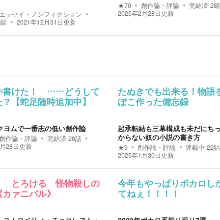
★
70
創作論・評論
完結済
28
2025年2月28日
更新
エッセイ・ノンフィクション
9
話
2021年12月31日
更新
か書けた！ ……どうして
たぬきでも出来る！物語
た？【蛇足随時追加中】
ぽこ作った備忘録
クヨムで一番志の低い創作論
起承転結も三幕構成も未だにち
からない奴の小説の書き方
創作論・評論
完結済
28
話
2月28日
更新
★
9
創作論・評論
連載中
22
話
2025年1月30日
更新
く とろける 怪物殺しの
今年もやっぱりボカロし
《カァニバル》
てねぇ！！！！