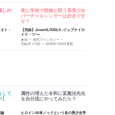
殺しの
夜に学校で怪物と戦う系美少女
バーチャルシンガーは好きです
か？
レヱト・
【完結】JuveniLOiD2.0 -ジュブナイロ
イド・ツー-
★
30
現代ファンタジー
完結済
113
話
2025年1月4日
更新
うして
属性の増えた令和に某魔法先生
中】
を自分流にやってみたら？
作論
ヒロイン30本ノックという名の美少女学