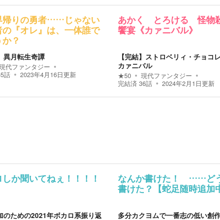
界帰りの勇者……じゃない
あかく とろける 怪物
者の『オレ』は、一体誰で
饗宴《カァニバル》
うか？
】異月転生奇譚
【完結】ストロベリィ・チョコ
カァニバル
現代ファンタジー
65
話
2023年4月16日
更新
★
50
現代ファンタジー
完結済
36
話
2024年2月1日
更新
ロしか聞いてねぇ！！！！
なんか書けた！ ……ど
書けた？【蛇足随時追加
加のための2021年ボカロ系振り返
多分カクヨムで一番志の低い創