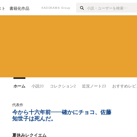
スト
書籍化作品
KADOKAWA Group
ホーム
小説
20
コレクション
2
近況ノート
23
おすすめレビ
代表作
今から十六年前――確かにチョコ、佐藤
知世子は死んだ。
夏休みレクイエム