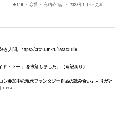
★
116
恋愛
完結済
1
話
2022年1月4日
更新
//profu.link/u/ratatouille
ブナイロイド・ツー-』を改訂しました。（追記あり）
コン参加中の現代ファンタジー作品の読み合い』ありがと
 19:34