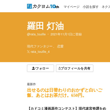
マイページ
小説を探す
ネク
羅田 灯油
@rata_touille
2021年11月1日
に登録
現代ファンタジー
恋愛
rata_touille_4
フォロー
プロフィールを共有
最新作
出せるのは日替わりのおかずと白いご
飯、あとはお茶だけ。650円。
【カドコミ漫画原作コンテスト】現代迷宮奇譚をめ