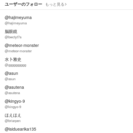
ユーザーのフォロー
もっと見る
@hajimeyuma
@hajimeyuma
脳眼鏡
@bwctyt7a
@meteor-monster
@meteor-monster
水卜雅史
@gggggggggg
@asun
@asun
@asutena
@asutena
@kingyo-9
@kingyo-9
ほえほえ
@briarpen
@isiduearika135