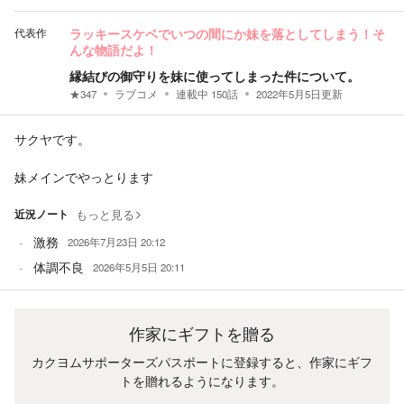
代表作
ラッキースケベでいつの間にか妹を落としてしまう！そ
んな物語だよ！
縁結びの御守りを妹に使ってしまった件について。
★
347
ラブコメ
連載中
150
話
2022年5月5日
更新
サクヤです。
妹メインでやっとります
近況ノート
もっと見る
激務
2026年7月23日 20:12
体調不良
2026年5月5日 20:11
作家にギフトを贈る
カクヨムサポーターズパスポートに登録すると、作家にギフ
トを贈れるようになります。