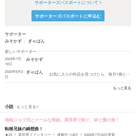
サポーターズパスポートについて
サポーターズパスポートに申込む
サポーター
みそかず
ぎゃばん
新しいサポーター
みそかず
2024年7月
19日
ぎゃばん
2022年6月2
お気に入りの作品を見つけたら、毎月1個とか関係なくギフト贈っていきます。 無理しているとかは無いので、気軽に受け取ってくれると嬉しいです。
日
もっと見る
小説
もっと見る
地味ジョブ兄とクールな実妹。異世界で紡ぐ、絆と愛の形！
転移兄妹の綺想曲！
★
25
異世界ファンタジー
連載中
116
話
2026年7月20日
更新