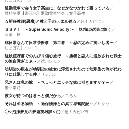
通勤電車で会う女子高生に、なぜかなつかれて困っている
／
甘粕冬夏【書籍化】通勤電車で会う女子高生
☆新任教師(悪魔)と教え子の○○エル達☆
／
超！カピバラ
ＳＳＶ！ ～Super Sonic Velocity!～ 妖精は砂漠に舞う
／
弐逸 玖
非日常なんて日常茶飯事 第二巻 ～忍の定めに抗いし者〜
／
しょぼん(´・ω・`)
経験値貯蓄でのんびり傷心旅行 ～勇者と恋人に追放された戦士
の無自覚ざまぁ～
／
徳川レモン
幼馴染の親友が幼馴染の彼女に浮気されたので幼馴染の俺が代わ
りに仕返しする件
／
サンボン
兄さんは私の嫁 ～ちょっとエッチな妹は引きますか？～
／
揚羽常時
彼女が待つのはきっと僕だから
／
ごろん
それは至る物語 ～過保護妹との異世界奮闘記～
／
サクヤ
◯⚪︎泡沫夢見の夢遊英雄譚⚪︎◯
／
超！カピバラ