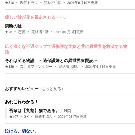
★
316
現代ドラマ
完結済
1
話
2021年9月10日
更新
優しい嘘が兄を暴走させる……。
禁断の嘘
★
78
恋愛
完結済
1
話
2021年6月3日
更新
広く浅くな不遇ジョブで過保護な実妹と共に異世界を救済する物
語
それは至る物語 ～過保護妹との異世界奮闘記～
★
139
異世界ファンタジー
完結済
135
話
2021年4月19日
更新
おすすめレビュー
もっと見る
あれこれわかる！
吾輩は【九割】猫である。
／
N岡
★
107
SF
連載中
2
話
2021年2月7日
更新
泣ける、切ない。