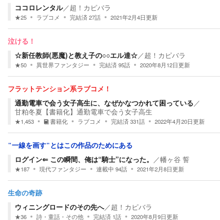
ココロレンタル
／
超！カピバラ
★
25
ラブコメ
完結済
27
話
2021年2月4日
更新
泣ける！
☆新任教師(悪魔)と教え子の○○エル達☆
／
超！カピバラ
★
50
異世界ファンタジー
完結済
95
話
2020年8月12日
更新
フラットテンション系ラブコメ！
通勤電車で会う女子高生に、なぜかなつかれて困っている
／
甘粕冬夏【書籍化】通勤電車で会う女子高生
★
1,453
書籍化
ラブコメ
完結済
331
話
2022年4月20日
更新
"一線を画す"とはこの作品のためにある
ログイン⇐ この瞬間、俺は“騎士”になった。
／
幡ヶ谷 誓
★
187
現代ファンタジー
連載中
94
話
2021年2月8日
更新
生命の奇跡
ウィニングロードのその先へ
／
超！カピバラ
★
36
詩・童話・その他
完結済
1
話
2020年8月9日
更新