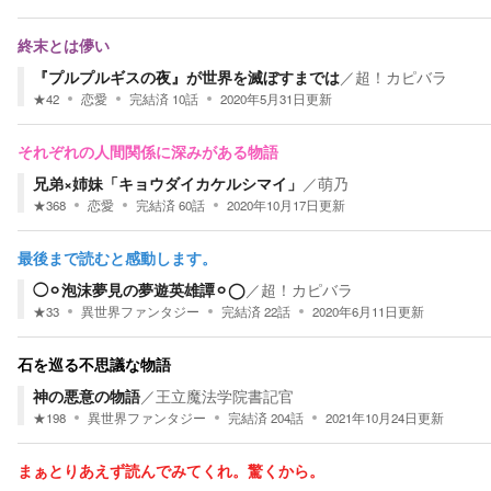
終末とは儚い
『プルプルギスの夜』が世界を滅ぼすまでは
／
超！カピバラ
★
42
恋愛
完結済
10
話
2020年5月31日
更新
それぞれの人間関係に深みがある物語
兄弟×姉妹「キョウダイカケルシマイ」
／
萌乃
★
368
恋愛
完結済
60
話
2020年10月17日
更新
最後まで読むと感動します。
◯⚪︎泡沫夢見の夢遊英雄譚⚪︎◯
／
超！カピバラ
★
33
異世界ファンタジー
完結済
22
話
2020年6月11日
更新
石を巡る不思議な物語
神の悪意の物語
／
王立魔法学院書記官
★
198
異世界ファンタジー
完結済
204
話
2021年10月24日
更新
まぁとりあえず読んでみてくれ。驚くから。