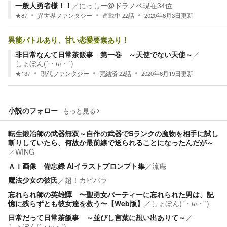
一般人勇者様！！
／
にっしー@ドラノベ現在34位
★
87
異世界ファンタジー
連載中
22
話
2020年6月3日
更新
異能バトルあり、甘い恋愛要素あり！
非日常なんて日常茶飯事 第一巻 ～天使でない天使～
／
しょぼん(´・ω・`)
★
137
現代ファンタジー
完結済
22
話
2020年6月19日
更新
小説のフォロー
もっと見る
転生鍛冶師の武器無双～自作の武器でSランクの魔物を相手に試し
斬りしていたら、何故か最前線で送られることになったんだが～
／
WING
ＡＩ画像 備忘録 AIイラストプロンプト集
／
流庵
魔法少女の彼氏
／
超！カピバラ
忘れられ師の英雄譚 〜聖勇女パーティーに忘れられた男は、記
憶に残らずとも彼女達を救う〜【Web版】
／
しょぼん(´・ω・`)
日常だって日常茶飯事 ～並びし言葉に想い出ありて～
／
しょぼん(´・ω・`)