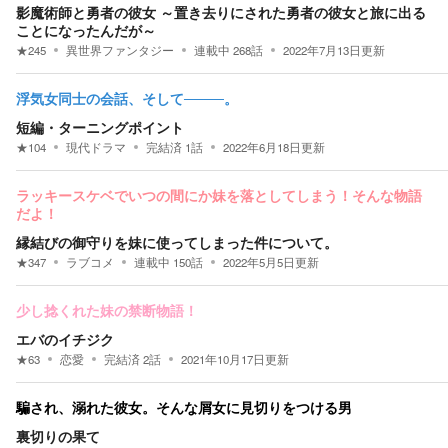
影魔術師と勇者の彼女 ～置き去りにされた勇者の彼女と旅に出る
ことになったんだが～
★
245
異世界ファンタジー
連載中
268
話
2022年7月13日
更新
浮気女同士の会話、そして────。
短編・ターニングポイント
★
104
現代ドラマ
完結済
1
話
2022年6月18日
更新
ラッキースケベでいつの間にか妹を落としてしまう！そんな物語
だよ！
縁結びの御守りを妹に使ってしまった件について。
★
347
ラブコメ
連載中
150
話
2022年5月5日
更新
少し捻くれた妹の禁断物語！
エバのイチジク
★
63
恋愛
完結済
2
話
2021年10月17日
更新
騙され、溺れた彼女。そんな屑女に見切りをつける男
裏切りの果て