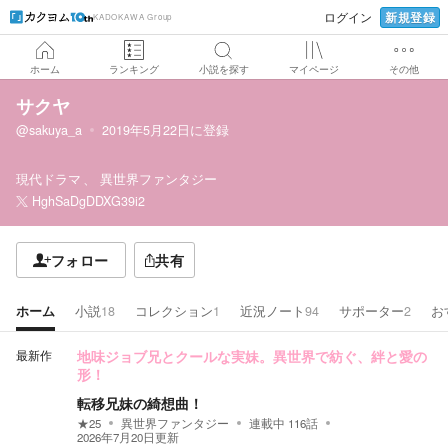
新規登録
ログイン
KADOKAWA Group
ホーム
ランキング
小説を探す
マイページ
その他
サクヤ
@sakuya_a
2019年5月22日
に登録
現代ドラマ
異世界ファンタジー
HghSaDgDDXG39i2
フォロー
共有
ホーム
小説
18
コレクション
1
近況ノート
94
サポーター
2
お
最新作
地味ジョブ兄とクールな実妹。異世界で紡ぐ、絆と愛の
形！
転移兄妹の綺想曲！
★
25
異世界ファンタジー
連載中
116
話
2026年7月20日
更新