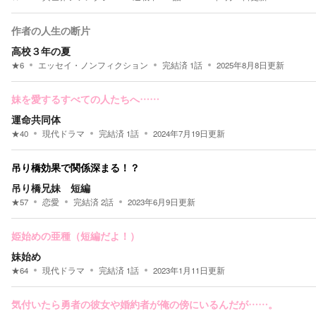
作者の人生の断片
高校３年の夏
★
6
エッセイ・ノンフィクション
完結済
1
話
2025年8月8日
更新
妹を愛するすべての人たちへ……
運命共同体
★
40
現代ドラマ
完結済
1
話
2024年7月19日
更新
吊り橋効果で関係深まる！？
吊り橋兄妹 短編
★
57
恋愛
完結済
2
話
2023年6月9日
更新
姫始めの亜種（短編だよ！）
妹始め
★
64
現代ドラマ
完結済
1
話
2023年1月11日
更新
気付いたら勇者の彼女や婚約者が俺の傍にいるんだが……。