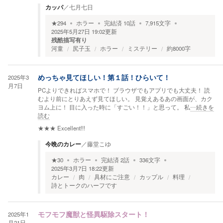
カッパ
／
七月七日
★
294
ホラー
完結済
10
話
7,915
文字
2025年5月27日 19:02
更新
残酷描写有り
河童
尻子玉
ホラー
ミステリー
約8000字
2025年3
めっちゃ見てほしい！第１話！ひらいて！
月7日
PCよりできればスマホで！ ブラウザでもアプリでも大丈夫！ 読
むより前にとりあえず見てほしい。 見覚えあるあの画面が、カク
ヨム上に！ 目に入った時に「すごい！！」と思って。 私
…続きを
読む
★★★
Excellent!!!
今晩のカレー
／
藤堂こゆ
★
30
ホラー
完結済
2
話
336
文字
2025年3月7日 18:22
更新
カレー
肉
具材にご注意
カップル
料理
詩とトークのハーフです
2025年1
モフモフ魔獣と怪異駆除スタート！
月21日