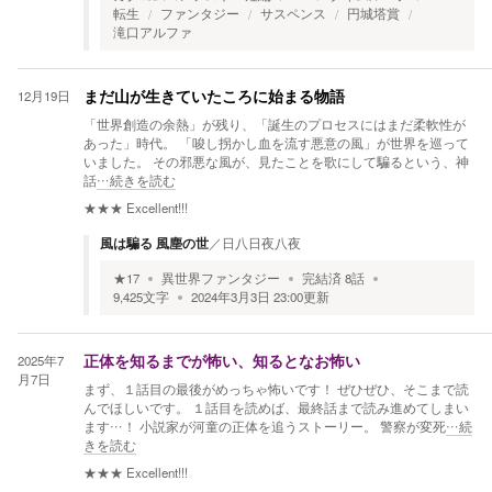
転生
ファンタジー
サスペンス
円城塔賞
滝口アルファ
12月19日
まだ山が生きていたころに始まる物語
「世界創造の余熱」が残り、「誕生のプロセスにはまだ柔軟性が
あった」時代。 「唆し拐かし血を流す悪意の風」が世界を巡って
いました。 その邪悪な風が、見たことを歌にして騙るという、神
話
…続きを読む
★★★
Excellent!!!
風は騙る 風塵の世
／
日八日夜八夜
★
17
異世界ファンタジー
完結済
8
話
9,425
文字
2024年3月3日 23:00
更新
2025年7
正体を知るまでが怖い、知るとなお怖い
月7日
まず、１話目の最後がめっちゃ怖いです！ ぜひぜひ、そこまで読
んでほしいです。 １話目を読めば、最終話まで読み進めてしまい
ます…！ 小説家が河童の正体を追うストーリー。 警察が変死
…続
きを読む
★★★
Excellent!!!