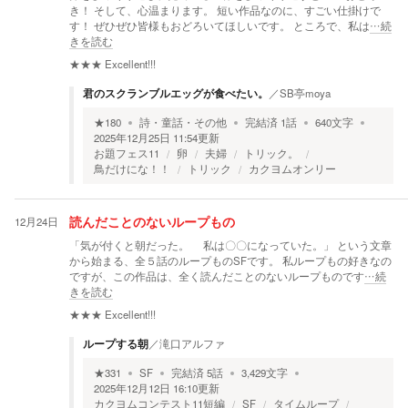
き！ そして、心温まります。 短い作品なのに、すごい仕掛けで
す！ ぜひぜひ皆様もおどろいてほしいです。 ところで、私は
…続
きを読む
★★★
Excellent!!!
君のスクランブルエッグが食べたい。
／
SB亭moya
★
180
詩・童話・その他
完結済
1
話
640
文字
2025年12月25日 11:54
更新
お題フェス11
卵
夫婦
トリック。
鳥だけにな！！
トリック
カクヨムオンリー
12月24日
読んだことのないループもの
「気が付くと朝だった。 私は〇〇になっていた。」 という文章
から始まる、全５話のループものSFです。 私ループもの好きなの
ですが、この作品は、全く読んだことのないループものです
…続
きを読む
★★★
Excellent!!!
ループする朝
／
滝口アルファ
★
331
SF
完結済
5
話
3,429
文字
2025年12月12日 16:10
更新
カクヨムコンテスト11短編
SF
タイムループ