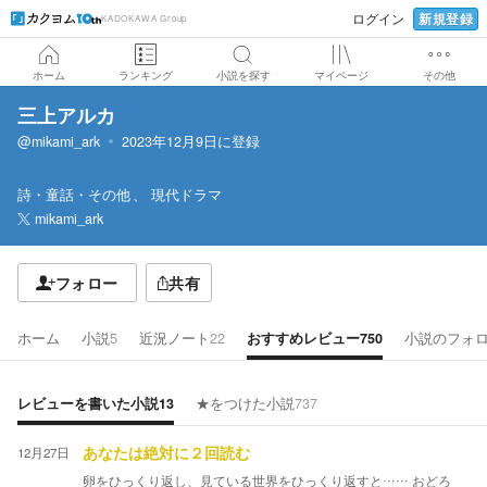
新規登録
ログイン
KADOKAWA Group
ホーム
ランキング
小説を探す
マイページ
その他
三上アルカ
@mikami_ark
2023年12月9日
に登録
詩・童話・その他
現代ドラマ
mikami_ark
フォロー
共有
ホーム
小説
5
近況ノート
22
おすすめレビュー
750
小説のフォ
レビューを書いた小説
13
★をつけた小説
737
12月27日
あなたは絶対に２回読む
卵をひっくり返し、見ている世界をひっくり返すと…… おどろ