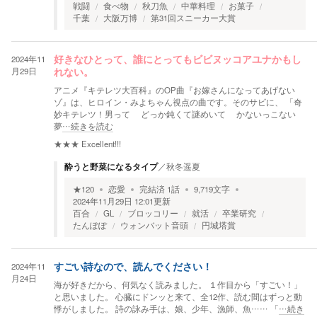
戦闘
食べ物
秋刀魚
中華料理
お菓子
千葉
大阪万博
第31回スニーカー大賞
2024年11
好きなひとって、誰にとってもビビヌッコアユナかもし
月29日
れない。
アニメ『キテレツ大百科』のOP曲『お嫁さんになってあげない
ゾ』は、ヒロイン・みよちゃん視点の曲です。そのサビに、 「奇
妙キテレツ！男って どっか鈍くて謎めいて かないっこない
夢
…続きを読む
★★★
Excellent!!!
酔うと野菜になるタイプ
／
秋冬遥夏
★
120
恋愛
完結済
1
話
9,719
文字
2024年11月29日 12:01
更新
百合
GL
ブロッコリー
就活
卒業研究
たんぽぽ
ウォンバット音頭
円城塔賞
2024年11
すごい詩なので、読んでください！
月24日
海が好きだから、何気なく読みました。 １作目から「すごい！」
と思いました。 心臓にドンッと来て、全12作、読む間はずっと動
悸がしました。 詩の詠み手は、娘、少年、漁師、魚…… 「
…続き