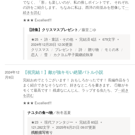
でなく、「形」も楽しいのが、私の推しポイントです。 それぞれ
の詩をご紹介します。 ちなみに私は、西洋の街並みを想像して
…
続きを読む
★★★
Excellent!!!
【詩集】クリスマスプレゼント
／
藤堂こゆ
★
25
詩・童話・その他
完結済
6
話
679
文字
2024年12月20日 12:30
更新
クリスマス
プレゼント
詩
贈り物
モミの木
恋人
雪
カクヨム甲子園継続執筆
2024年12
【祝完結！】敵が強キモい絶望バトル小説
月9日
完結おめでとうございます！ おもしろかったです！ 長編作品をう
まく紹介できなそうなので、好きなところを書きます。 ①敵がキ
モくて最高です！ 残虐なにんじん、ラップする虫たち、プ
…続き
を読む
★★★
Excellent!!!
ナユタの食べ物
／
秋冬遥夏
★
23
現代ファンタジー
完結済
60
話
121,282
文字
2025年6月21日 09:07
更新
残酷描写有り