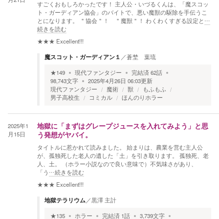
すごくおもしろかったです！ 主人公・いづるくんは、「魔スコッ
ト・ガーディアン協会」のバイトで、悪い魔獣の駆除を手伝うこ
とになります。 ＂協会＂！ ＂魔獣＂！ わくわくすぎる設定と
…
続きを読む
★★★
Excellent!!!
魔スコット・ガーディアン１
／
蒼埜 葉琉
★
149
現代ファンタジー
完結済
62
話
98,743
文字
2025年4月26日 06:03
更新
現代ファンタジー
魔術
獣
もふもふ
男子高校生
コミカル
ほんのりホラー
2025年1
地獄に「まずはグレープジュースを入れてみよう」と思
月15日
う発想がヤバイ。
タイトルに惹かれて読みました。 始まりは、農業を営む主人公
が、孤独死した老人の遺した「土」を引き取ります。 孤独死、老
人、土。 （ホラー小説なので良い意味で）不気味さがあり、
「う
…続きを読む
★★★
Excellent!!!
地獄テラリウム
／
黒澤 主計
★
135
ホラー
完結済
1
話
3,739
文字