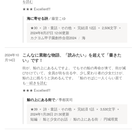
を読む
★★★
Excellent!!!
海に寄せる詩
／
藤堂こゆ
★
30
詩・童話・その他
完結済
12
話
2,506
文字
2024年8月27日 12:00
更新
カクヨム甲子園創作合宿2024
海
2024年10
こんなに素敵な物語、「読みたい」を超えて「書きた
月14日
い」です！
街が、鯨の上にあるんですよ。 でもその鯨の寿命が来て、街が滅
びかけていて。 全員が街を出る中、少し変わり者の少女だけが、
鯨の上に残ろうと決めるんです。 「鯨のそばに一人くらい居て
も
…続きを読む
★★★
Excellent!!!
鯨の上にある街で
／
季都英司
★
39
詩・童話・その他
完結済
1
話
3,530
文字
2024年1月28日 21:30
更新
短編
鯨と少女のお話
鯨の上にある街
円城塔賞