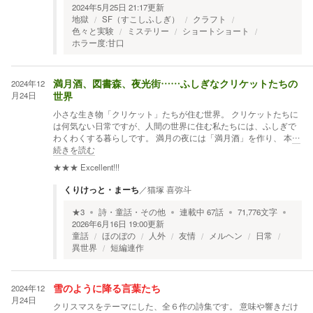
2024年5月25日 21:17
更新
地獄
SF（すこしふしぎ）
クラフト
色々と実験
ミステリー
ショートショート
ホラー度:甘口
2024年12
満月酒、図書森、夜光街……ふしぎなクリケットたちの
月24日
世界
小さな生き物「クリケット」たちが住む世界。 クリケットたちに
は何気ない日常ですが、人間の世界に住む私たちには、ふしぎで
わくわくする暮らしです。 満月の夜には「満月酒」を作り、 本
…
続きを読む
★★★
Excellent!!!
くりけっと・まーち
／
猫塚 喜弥斗
★
3
詩・童話・その他
連載中
67
話
71,776
文字
2026年6月16日 19:00
更新
童話
ほのぼの
人外
友情
メルヘン
日常
異世界
短編連作
2024年12
雪のように降る言葉たち
月24日
クリスマスをテーマにした、全６作の詩集です。 意味や響きだけ