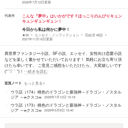
2026年7月12日
更新
代表作
こんな『夢中』はいかがです？ほっこりのんびりキュン
キュンギュンギュン！
今日から私は何かに夢中！
★
56
エッセイ・ノンフィクション
完結済
49
話
2021年11月15日
更新
異世界ファンタジー小説、SF小説、エッセイ、女性向け恋愛小説
などを楽しく書かせていただいております！ 気軽にお立ち寄り頂
けたら幸いです。 ご意見ご感想をいただけたら、大変嬉しいです
(*´▽｀*)！
…続きを読む
近況ノート
もっと見る
ウラ話（174）桃色のドラゴンと最強神～ドラゴン・ノスタル
ジア ～∞クスコ∞
2026年7月12日 15:18
ウラ話（173）桃色のドラゴンと最強神～ドラゴン・ノスタル
ジア ～∞クスコ∞
2026年5月6日 15:40