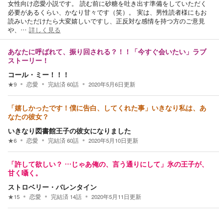
女性向け恋愛小説です。 読む前に砂糖を吐き出す準備をしていただく
必要があるくらい、かなり甘々です（笑）。 実は、男性読者様にもお
読みいただけたら大変嬉しいですし、正反対な感情を持つ方のご意見
や、…
詳しく見る
あなたに呼ばれて、振り回される？！！「今すぐ会いたい」ラブ
ストーリー！
コール・ミー！！！
★
9
恋愛
完結済
60
話
2020年5月6日
更新
「嬉しかったです！僕に告白、してくれた事」いきなり私は、あ
なたの彼女？
いきなり図書館王子の彼女になりました
★
6
恋愛
完結済
60
話
2020年5月10日
更新
「許して欲しい？ …じゃあ俺の、言う通りにして」氷の王子が、
甘く囁く。
ストロベリー・バレンタイン
★
15
恋愛
完結済
14
話
2020年5月11日
更新