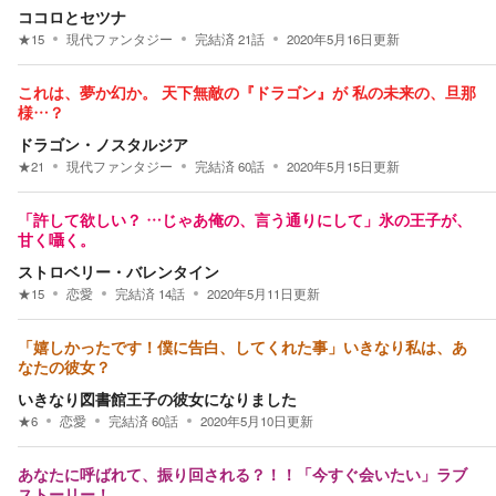
ココロとセツナ
★
15
現代ファンタジー
完結済
21
話
2020年5月16日
更新
これは、夢か幻か。 天下無敵の『ドラゴン』が 私の未来の、旦那
様…？
ドラゴン・ノスタルジア
★
21
現代ファンタジー
完結済
60
話
2020年5月15日
更新
「許して欲しい？ …じゃあ俺の、言う通りにして」氷の王子が、
甘く囁く。
ストロベリー・バレンタイン
★
15
恋愛
完結済
14
話
2020年5月11日
更新
「嬉しかったです！僕に告白、してくれた事」いきなり私は、あ
なたの彼女？
いきなり図書館王子の彼女になりました
★
6
恋愛
完結済
60
話
2020年5月10日
更新
あなたに呼ばれて、振り回される？！！「今すぐ会いたい」ラブ
ストーリー！