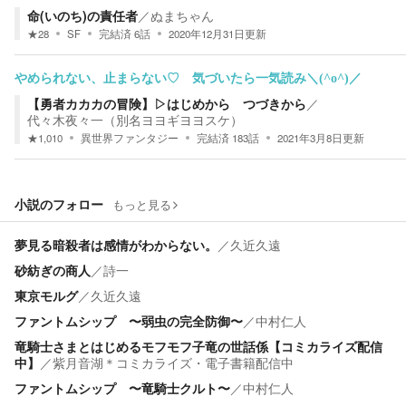
命(いのち)の責任者
／
ぬまちゃん
★
28
SF
完結済
6
話
2020年12月31日
更新
やめられない、止まらない♡ 気づいたら一気読み＼(^o^)／
【勇者カカカの冒険】▷はじめから つづきから
／
代々木夜々一（別名ヨヨギヨヨスケ）
★
1,010
異世界ファンタジー
完結済
183
話
2021年3月8日
更新
小説のフォロー
もっと見る
夢見る暗殺者は感情がわからない。
／
久近久遠
砂紡ぎの商人
／
詩一
東京モルグ
／
久近久遠
ファントムシップ 〜弱虫の完全防御〜
／
中村仁人
竜騎士さまとはじめるモフモフ子竜の世話係【コミカライズ配信
中】
／
紫月音湖＊コミカライズ・電子書籍配信中
ファントムシップ 〜竜騎士クルト〜
／
中村仁人