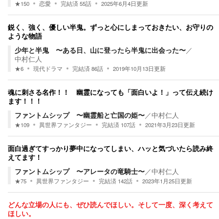
★
150
恋愛
完結済
55
話
2025年6月4日
更新
鋭く、強く、優しい半鬼。ずっと心にしまっておきたい、お守りの
ような物語
少年と半鬼 〜ある日、山に登ったら半鬼に出会った〜
／
中村仁人
★
6
現代ドラマ
完結済
86
話
2019年10月13日
更新
魂に刺さる名作！！ 幽霊になっても「面白いよ！」って伝え続け
ます！！！
ファントムシップ 〜幽霊船と亡国の姫〜
／
中村仁人
★
109
異世界ファンタジー
完結済
107
話
2021年3月23日
更新
面白過ぎてすっかり夢中になってしまい、ハッと気づいたら読み終
えてます！
ファントムシップ 〜アレータの竜騎士〜
／
中村仁人
★
75
異世界ファンタジー
完結済
142
話
2023年1月25日
更新
どんな立場の人にも、ぜひ読んでほしい。そして一度、深く考えて
ほしい。