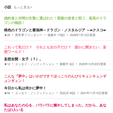
小説
もっと見る
婚約者と仲間が生贄に選ばれた！黒龍の使者と戦う、孤高のドラ
ゴンの物語！
桃色のドラゴンと最強神～ドラゴン・ノスタルジア ～∞クスコ∞
★
26
異世界ファンタジー
連載中
178
話
2026年7月12日
更新
これって私だけ？ それとも女の子だけ？ 誰かに聞きたい、妄
想ワールド！
妄想全開・女子（？）。
★
12
エッセイ・ノンフィクション
連載中
4
話
2025年12月20日
更新
こんな『夢中』はいかがです？ほっこりのんびりキュンキュンギ
ュンギュン！
今日から私は何かに夢中！
★
56
エッセイ・ノンフィクション
完結済
49
話
2021年11月15日
更新
私はあなたの心を、バラバラに燃やしてしまった。だから、あな
たは5人いる