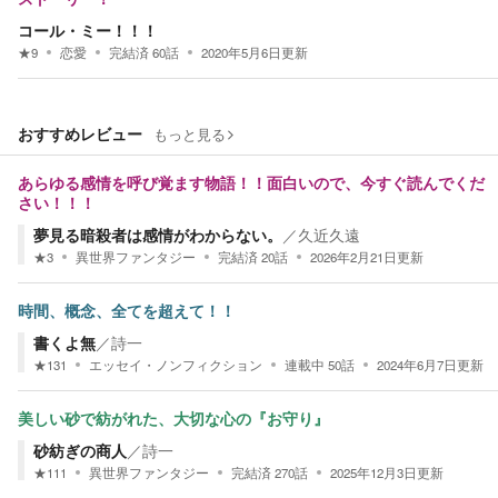
コール・ミー！！！
★
9
恋愛
完結済
60
話
2020年5月6日
更新
おすすめレビュー
もっと見る
あらゆる感情を呼び覚ます物語！！面白いので、今すぐ読んでくだ
さい！！！
夢見る暗殺者は感情がわからない。
／
久近久遠
★
3
異世界ファンタジー
完結済
20
話
2026年2月21日
更新
時間、概念、全てを超えて！！
書くよ無
／
詩一
★
131
エッセイ・ノンフィクション
連載中
50
話
2024年6月7日
更新
美しい砂で紡がれた、大切な心の『お守り』
砂紡ぎの商人
／
詩一
★
111
異世界ファンタジー
完結済
270
話
2025年12月3日
更新