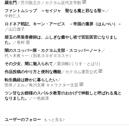
羅生門
／
芥川龍之介
／
カクヨム近代文学館
ファントムシップ ～セイジャ 聖なる魔と邪なる聖～
／
中村仁人
ロドネア戦記、キーン・アービス －帝国の藩屏（はんぺい）－
／
山口遊子
碧玉の男装香療師は、ふしぎな癒やし術で宮廷医官になりまし
た。
／
巻村 螢
闇のスコッパー隊・カクヨム支部・スコッパーノート
／
代々木夜々一（別名ヨヨギヨヨスケ）
その少女、闇に魅入られて
／
栗須帳(くりす・とばり)
作品投稿のやり方と便利な機能
／
カクヨム運営公式
転生義経は静かに暮らしたい
／
田井ノエル
／
角川文庫 キャラクター文芸
ツン甘なお館様のスパルタ教育のおかげで神殺しと呼ばれる鬼と
なりました。
／
一色姫凛
ユーザーのフォロー
もっと見る