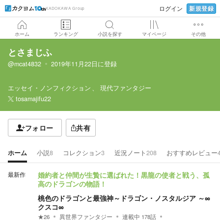
新規登録
ログイン
KADOKAWA Group
ホーム
ランキング
小説を探す
マイページ
その他
とさまじふ
@mcat4832
2019年11月22日
に登録
エッセイ・ノンフィクション
現代ファンタジー
tosamajifu22
フォロー
共有
ホーム
小説
8
コレクション
3
近況ノート
208
おすすめレビュー
最新作
婚約者と仲間が生贄に選ばれた！黒龍の使者と戦う、孤
高のドラゴンの物語！
桃色のドラゴンと最強神～ドラゴン・ノスタルジア ～∞
クスコ∞
★
26
異世界ファンタジー
連載中
178
話