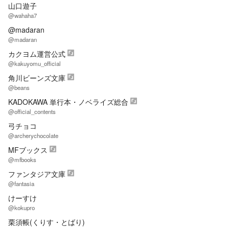
山口遊子
@wahaha7
@madaran
@madaran
カクヨム運営公式
@kakuyomu_official
角川ビーンズ文庫
@beans
KADOKAWA 単行本・ノベライズ総合
@official_contents
弓チョコ
@archerychocolate
MFブックス
@mfbooks
ファンタジア文庫
@fantasia
けーすけ
@kokupro
栗須帳(くりす・とばり)