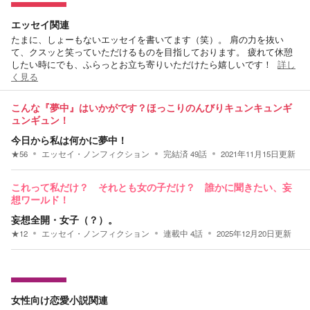
エッセイ関連
たまに、しょーもないエッセイを書いてます（笑）。 肩の力を抜い
て、クスッと笑っていただけるものを目指しております。 疲れて休憩
したい時にでも、ふらっとお立ち寄りいただけたら嬉しいです！
詳し
く見る
こんな『夢中』はいかがです？ほっこりのんびりキュンキュンギ
ュンギュン！
今日から私は何かに夢中！
★
56
エッセイ・ノンフィクション
完結済
49
話
2021年11月15日
更新
これって私だけ？ それとも女の子だけ？ 誰かに聞きたい、妄
想ワールド！
妄想全開・女子（？）。
★
12
エッセイ・ノンフィクション
連載中
4
話
2025年12月20日
更新
女性向け恋愛小説関連