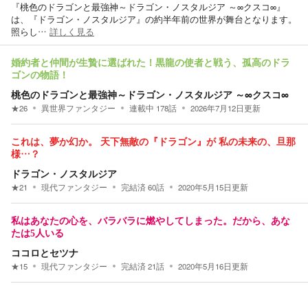
『桃色のドラゴンと最強神～ドラゴン・ノスタルジア ～∞クスコ∞』
は、『ドラゴン・ノスタルジア』の約半年前の世界が舞台となります。
照らし…
詳しく見る
婚約者と仲間が生贄に選ばれた！黒龍の使者と戦う、孤高のドラ
ゴンの物語！
桃色のドラゴンと最強神～ドラゴン・ノスタルジア ～∞クスコ∞
★
26
異世界ファンタジー
連載中
178
話
2026年7月12日
更新
これは、夢か幻か。 天下無敵の『ドラゴン』が 私の未来の、旦那
様…？
ドラゴン・ノスタルジア
★
21
現代ファンタジー
完結済
60
話
2020年5月15日
更新
私はあなたの心を、バラバラに燃やしてしまった。だから、あな
たは5人いる
ココロとセツナ
★
15
現代ファンタジー
完結済
21
話
2020年5月16日
更新