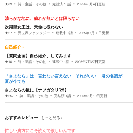
★
69
詩・童話・その他
完結済
13
話
2025年8月4日
更新
清らかな地に、穢れが無いとは限らない
次期聖女王は、天命に従わない
★
27
異世界ファンタジー
連載中
7
話
2025年7月30日
更新
自己紹介…
【質問企画】自己紹介、してみます
★
40
詩・童話・その他
連載中
1
話
2025年7月27日
更新
「さよなら」は 言わない言えない それがいい 君の名残が
夏が今でも
さよならの後に【ナツガタリ'25】
★
257
詩・童話・その他
完結済
1
話
2025年6月19日
更新
おすすめレビュー
もっと見る
忙しい貴方にこそ読んで欲しいんです