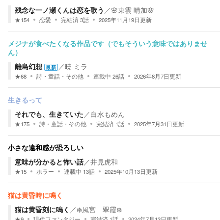
残念な一ノ瀬くんは恋を歌う
／
🌸東雲 晴加🌸
★
154
恋愛
完結済
3
話
2025年11月19日
更新
メジナが食べたくなる作品です（でもそういう意味ではありませ
ん）
離島幻想
／
暁 ミラ
最新
★
68
詩・童話・その他
連載中
26
話
2026年8月7日
更新
生きるって
それでも、生きていた
／
白水もめん
★
175
詩・童話・その他
完結済
1
話
2025年7月31日
更新
小さな違和感が恐ろしい
意味が分かると怖い話
／
井見虎和
★
15
ホラー
連載中
13
話
2025年10月13日
更新
猫は黄昏時に鳴く
猫は黄昏刻に鳴く
／
❄️風宮 翠霞❄️
★
9
現代ファンタジー
完結済
1
話
2024年7月13日
更新