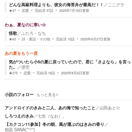
どんな高級料理よりも、彼女の海苔弁が最高だ！！
／
ここグラ
★
57
恋愛
完結済
37
話
2025年7月16日
更新
わぁ、夏なのに寒い☆
怪歌
／
ふたろ・なち
★
63
詩・童話・その他
完結済
10
話
2025年6月27日
更新
あの夏をもう一度
気がついたら小5の夏に戻っていたので、君に「さよなら」を言っ
た。
／
澄空
★
275
恋愛
完結済
16
話
2020年8月6日
更新
小説のフォロー
もっと見る
アンドロイドのきみと二人、あの海で知ったこと
／
山田あとり
しろつえのきみ
／
七生（なお）。
【カクコン11参加】冬の朝、風が運ぶのはきみの香り
／
朝凪 SANA(*^^*)