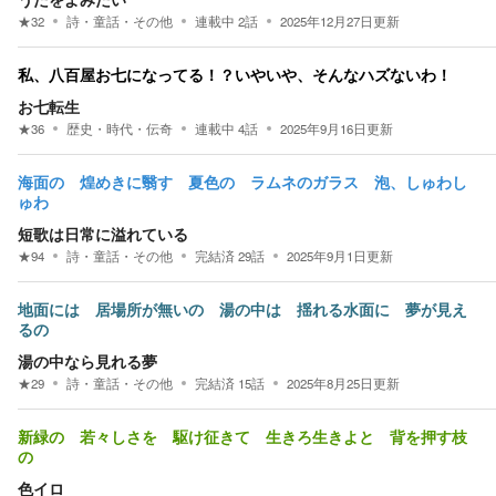
★
32
詩・童話・その他
連載中
2
話
2025年12月27日
更新
私、八百屋お七になってる！？いやいや、そんなハズないわ！
お七転生
★
36
歴史・時代・伝奇
連載中
4
話
2025年9月16日
更新
海面の 煌めきに翳す 夏色の ラムネのガラス 泡、しゅわし
ゅわ
短歌は日常に溢れている
★
94
詩・童話・その他
完結済
29
話
2025年9月1日
更新
地面には 居場所が無いの 湯の中は 揺れる水面に 夢が見え
るの
湯の中なら見れる夢
★
29
詩・童話・その他
完結済
15
話
2025年8月25日
更新
新緑の 若々しさを 駆け征きて 生きろ生きよと 背を押す枝
の
色イロ