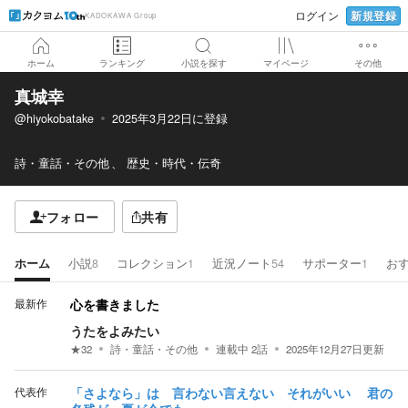
新規登録
ログイン
KADOKAWA Group
ホーム
ランキング
小説を探す
マイページ
その他
真城幸
@hiyokobatake
2025年3月22日
に登録
詩・童話・その他
歴史・時代・伝奇
フォロー
共有
ホーム
小説
8
コレクション
1
近況ノート
54
サポーター
1
お
最新作
心を書きました
うたをよみたい
★
32
詩・童話・その他
連載中
2
話
2025年12月27日
更新
代表作
「さよなら」は 言わない言えない それがいい 君の