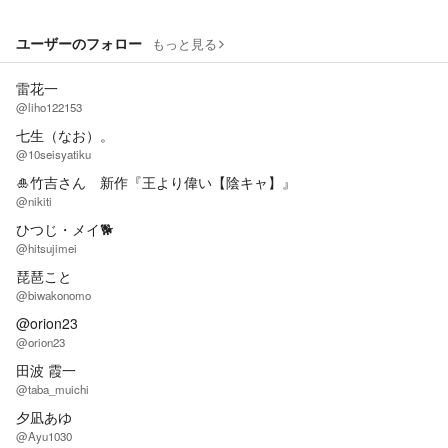
ユーザーのフォロー
もっと見る
雷花一
@liho122153
七生（なお）。
@10seisyatiku
🎍竹吉さん 新作『王より偉い【陰キャ】』
@nikiti
ひつじ・メイ🐕️
@hitsujimei
琵琶こと
@biwakonomo
@orion23
@orion23
田波 霞一
@taba_muichi
夕凪あゆ
@Ayu1030