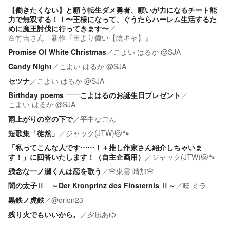
【働きたくない】と願う転生ダメ勇者、願いが力になるチート能
力で無双する！！〜王様になって、ぐうたらハーレム生活するた
めに魔王討伐に行ってきます〜
／
🎍竹吉さん 新作『王より偉い【陰キャ】』
Promise Of White Christmas
／
こよい はるか @SJA
Candy Night
／
こよい はるか @SJA
セツナ
／
こよい はるか @SJA
Birthday poems ——こよはるのお誕生日プレゼント
／
こよい はるか @SJA
雨上がりの空の下で
／
平中なごん
短歌集「徒然」
／
ジャック(JTW)🐱🐾
「私ってこんな人です……！＋推し作家さん紹介しちゃいま
す！」に回答いたします！（自主企画用）
／
ジャック(JTW)🐱🐾
残念な一ノ瀬くんは恋を歌う
／
🌸東雲 晴加🌸
闇の太子Ⅱ ～Der Kronprinz des Finsternis Ⅱ～
／
暁 ミラ
黒鉄ノ虎鉄
／
@orion23
残り火でもいいから。
／
夕凪あゆ