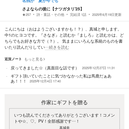
名残が 夏が今でも
さよならの後に【ナツガタリ'25】
★
257
詩・童話・その他
完結済
1
話
2025年6月19日
更新
こんにちは（おはようございますかも！？）、真城と申します。
中1のヒヨコです。『さなぎ』と読むか『ましろ』と読むかは、ど
ちらでもお好きな方で（？）。 気ままにいろんな系統のものを書
いたり読んだりしてい
…続きを読む
近況ノート
もっと見る
戻ってきました☆（真面目な話です）
2025年12月27日 11:31
ギフト頂いていたことに気づかなかった私は馬鹿だぁあ
あ！！！
2025年12月4日 17:40
作家にギフトを贈る
いつも読んでくださってありがとうございます！コメン
トや☆、♡、PV！全部感謝です…！
真城幸