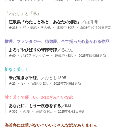
「わたし」と「私」
短歌集『わたしと私と、あなたの短歌』
／
白河 隼
★
335
詩・童話・その他
連載中
80
話
2025年10月29日
更新
推理、ファンタジー、姉弟愛。全て揃った心惹かれる作品
よろずやひばりの守部奇譚
／
るびん
★
60
現代ファンタジー
連載中
48
話
2025年8月3日
更新
切なく美しく
未だ遠き水平線。
／
おとも1895
★
23
SF
完結済
3
話
2025年7月9日
更新
甘く苦くて優しい、おはぎみたいな恋
あなたに、もう一度恋をする
／
ikki
★
336
恋愛
完結済
6
話
2025年6月2日
更新
海苔弁には華がない？いいえそんな訳がありません