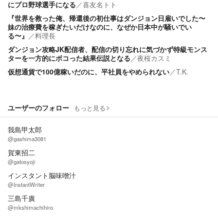
にプロ野球選手になる
／
喜友名トト
『世界を救った俺、帰還後の初仕事はダンジョン日雇いでした〜
妹の治療費を稼ぎたいだけなのに、なぜか日本中が騒いでい
る〜』
／
料理長
ダンジョン攻略JK配信者、配信の切り忘れに気づかず特級モンス
ターを一方的にボコった結果伝説となる
／
夜桜カスミ
仮想通貨で100億稼いだのに、平社員をやめられない
／
T.K.
ユーザーのフォロー
もっと見る
我島甲太郎
@gashima3081
賀東招二
@gatosyoji
インスタント脳味噌汁
@InstantWriter
三島千廣
@mkshimachihiro