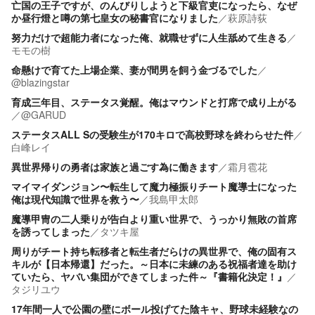
亡国の王子ですが、のんびりしようと下級官吏になったら、なぜ
か昼行燈と噂の第七皇女の秘書官になりました
／
萩原詩荻
努力だけで超能力者になった俺、就職せずに人生舐めて生きる
／
モモの樹
命懸けで育てた上場企業、妻が間男を飼う金づるでした
／
@blazingstar
育成三年目、ステータス覚醒。俺はマウンドと打席で成り上がる
／
@GARUD
ステータスALL Sの受験生が170キロで高校野球を終わらせた件
／
白峰レイ
異世界帰りの勇者は家族と過ごす為に働きます
／
霜月雹花
マイマイダンジョン〜転生して魔力極振りチート魔導士になった
俺は現代知識で世界を救う〜
／
我島甲太郎
魔導甲冑の二人乗りが告白より重い世界で、うっかり無敗の首席
を誘ってしまった
／
タツキ屋
周りがチート持ち転移者と転生者だらけの異世界で、俺の固有ス
キルが【日本帰還】だった。～日本に未練のある祝福者達を助け
ていたら、ヤバい集団ができてしまった件～『書籍化決定！』
／
タジリユウ
17年間一人で公園の壁にボール投げてた陰キャ、野球未経験なの