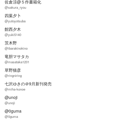
佐倉涼@５作書籍化
@sakura_ryou
四葉夕卜
@yutoyotsuba
館西夕木
@yuki5140
茨木野
@ibarakinokino
竜胆マサタカ
@masataka1201
草野猫彦
@ringniring
七沢ゆきの＠9月新刊発売
@miha-konoe
@unoji
@unoji
@0guma
@0guma