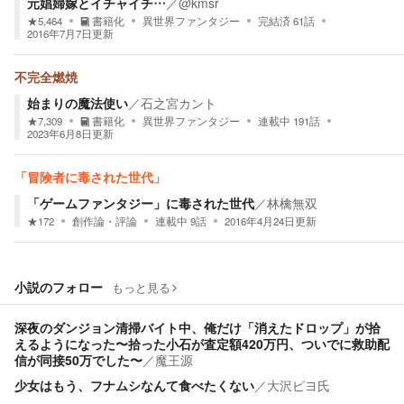
元娼婦嫁とイチャイチ…
／
@kmsr
★
5,464
書籍化
異世界ファンタジー
完結済
61
話
2016年7月7日
更新
不完全燃焼
始まりの魔法使い
／
石之宮カント
★
7,309
書籍化
異世界ファンタジー
連載中
191
話
2023年6月8日
更新
「冒険者に毒された世代」
「ゲームファンタジー」に毒された世代
／
林檎無双
★
172
創作論・評論
連載中
9
話
2016年4月24日
更新
小説のフォロー
もっと見る
深夜のダンジョン清掃バイト中、俺だけ「消えたドロップ」が拾
えるようになった〜拾った小石が査定額420万円、ついでに救助配
信が同接50万でした〜
／
魔王源
少女はもう、フナムシなんて食べたくない
／
大沢ピヨ氏