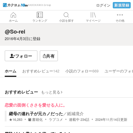
新規登録
ログイン
KADOKAWA Group
ホーム
ランキング
小説を探す
マイページ
その他
@So-rei
2016年4月3日
に登録
フォロー
共有
ホーム
おすすめレビュー
142
小説のフォロー
669
ユーザーのフォ
おすすめレビュー
もっと見る
恋愛の面倒くささを愛せる人に。
継母の連れ子が元カノだった
／
紙城境介
★
16,283
書籍化
ラブコメ
連載中
234
話
2024年11月14日
更新