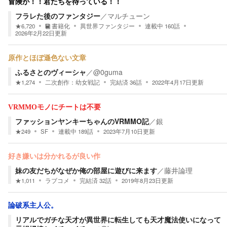
冒険が！！君たちを待っている！！
フラレた後のファンタジー
／
マルチューン
★
6,720
書籍化
異世界ファンタジー
連載中
160
話
2026年2月22日
更新
原作とほぼ遜色ない文章
ふるさとのヴィーシャ
／
@0guma
★
1,274
二次創作：
幼女戦記
完結済
36
話
2022年4月17日
更新
VRMMOモノにチートは不要
ファッションヤンキーちゃんのVRMMO記
／
銀
★
249
SF
連載中
189
話
2023年7月10日
更新
好き嫌いは分かれるが良い作
妹の友だちがなぜか俺の部屋に遊びに来ます
／
藤井論理
★
1,011
ラブコメ
完結済
32
話
2019年8月23日
更新
論破系主人公。
リアルでガチな天才が異世界に転生しても天才魔法使いになって