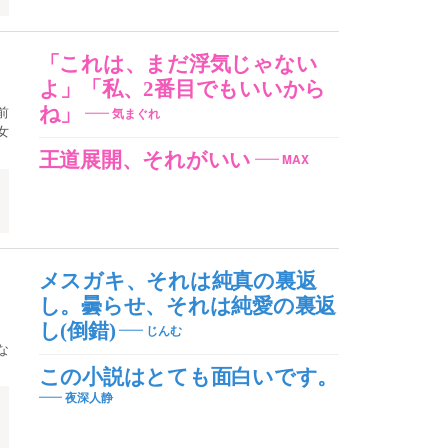
「これは、まだ浮気じゃない
よ」「私、2番目でもいいから
ね」
前
気まぐれ
女
王道展開、それがいい
MAX
メスガキ、それは純真の裏返
し。曇らせ、それは純愛の裏返
し(倒錯)
じんむ
な
この小説はとても面白いです。
夜深人静