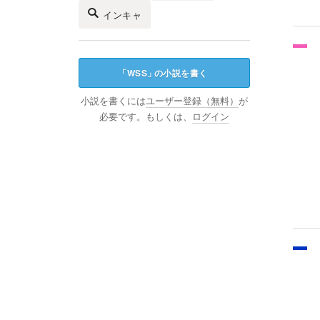
インキャ
「
WSS
」
の小説を書く
小説を書くには
ユーザー登録（無料）
が
必要です。もしくは、
ログイン