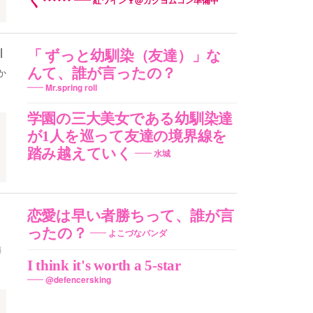
く……
紅ワイン🍷@カクヨムコン準備中
l
「 ずっと幼馴染（友達）」な
んて、誰が言ったの？
か
Mr.spring roll
学園の三大美女である幼馴染達
が1人を巡って友達の境界線を
踏み越えていく
水城
独
恋愛は早い者勝ちって、誰が言
ったの？
よこづなパンダ
隣
I think it's worth a 5-star
@defencersking