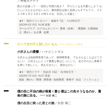
／
神無月ナナメ
賢さの定義って……知性と学歴の高さ？ 守りたくなる可愛らしさ？ わ
たしにそんなものないんだ。優先順位は妹と従姉ぷらすアルファ。 ２０
２３年１月２３日１６時５６分。日没した大阪と…
★0
現代ファンタジー
連載中
7話
14,059文字
2023年4月15日 16:38 更新
ガールズラブ
カクヨムオンリー
勇者（自称）
看護師
介護福祉
士
障がい
お仕事
起業
ハナビシトモエ
だって女の子と話したいもん
小沢さんの憂鬱
／
ハナビシトモエ
小沢さんは知的障害者であって、精神障害者。 でもそんなことはどうで
もいい、小沢さんにとって重要な事はたった二つ。 女の子の人に車椅子
を押して欲しいし、気を引きたい。 残念ながら…
★3
現代ドラマ
完結済
14話
32,992文字
2023年7月12日 16:07 更新
福祉
障がい
障害
障害者
知的障害
車椅子
自立
フィクション
僕の目に不治の病が発覚！妻と僕はこの先そうなるのか、運
矢部 傳二
命の旅に出る。
僕の左目に映った君との旅
／
矢部 傳二