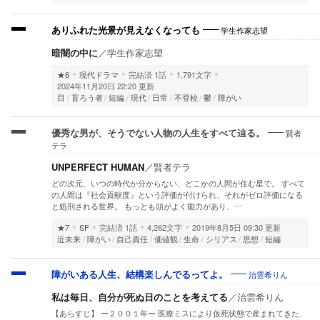
学生作家志望
ありふれた光景が見えなくなっても
暗闇の中に
／
学生作家志望
★6
現代ドラマ
完結済
1話
1,791文字
2024年11月20日 22:20 更新
目
盲ろう者
短編
現代
日常
不登校
鬱
障がい
賢者
優秀な男が、そうでない人物の人生をすべて辿る。
テラ
UNPERFECT HUMAN
／
賢者テラ
どの次元、いつの時代か分からない、どこかの人間が住む星で。 すべて
の人間は『社会貢献度』という評価が付けられ、それがゼロ評価になる
と処刑される世界。 もっとも頭がよく能力があり、…
★7
SF
完結済
1話
4,262文字
2019年8月5日 09:30 更新
近未来
障がい
自己責任
価値観
生命
シリアス
思想
短編
治雲希りん
障がいある人生、結構楽しんでるってよ。
私は毎日、自分が死ぬ日のことを考えてる
／
治雲希りん
【あらすじ】 ー２００１年ー 医療ミスにより仮死状態で産まれてきた、