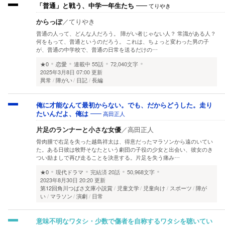
てりやき
「普通」と戦う、中学一年生たち
からっぽ
／
てりやき
普通の人って、どんな人だろう。 障がい者じゃない人？ 常識がある人？
何をもって、普通というのだろう。 これは、ちょっと変わった男の子
が、普通の中学校で、普通の日常を送るだけの…
★0
恋愛
連載中
55話
72,040文字
2025年3月8日 07:00 更新
異常
障がい
日記
長編
俺に才能なんて最初からない。でも、だからどうした。走り
高田正人
たいんだよ、俺は
片足のランナーと小さな女優
／
高田正人
骨肉腫で右足を失った越島祥太は、得意だったマラソンから遠のいてい
た。ある日彼は牧野そなたという劇団の子役の少女と出会い、彼女のき
つい励ましで再び走ることを決意する。片足を失う痛み…
★0
現代ドラマ
完結済
20話
50,968文字
2023年8月30日 20:20 更新
第12回角川つばさ文庫小説賞
児童文学
児童向け
スポーツ
障が
い
マラソン
演劇
日常
意味不明なワタシ・少数で傷者を自称するワタシを聴いてい