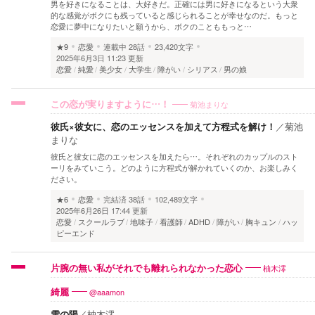
男を好きになることは、大好きだ。正確には男に好きになるという大衆
的な感覚がボクにも残っていると感じられることが幸せなのだ。もっと
恋愛に夢中になりたいと願うから、ボクのことももっと…
★9
恋愛
連載中
28話
23,420文字
2025年6月3日 11:23 更新
恋愛
純愛
美少女
大学生
障がい
シリアス
男の娘
菊池まりな
この恋が実りますように…！
彼氏×彼女に、恋のエッセンスを加えて方程式を解け！
／
菊池
まりな
彼氏と彼女に恋のエッセンスを加えたら…。それぞれのカップルのスト
ーリをみていこう。どのように方程式が解かれていくのか、お楽しみく
ださい。
★6
恋愛
完結済
38話
102,489文字
2025年6月26日 17:44 更新
恋愛
スクールラブ
地味子
看護師
ADHD
障がい
胸キュン
ハッ
ピーエンド
柚木澪
片腕の無い私がそれでも離れられなかった恋心
@aaamon
綺麗
雪の陽
／
柚木澪