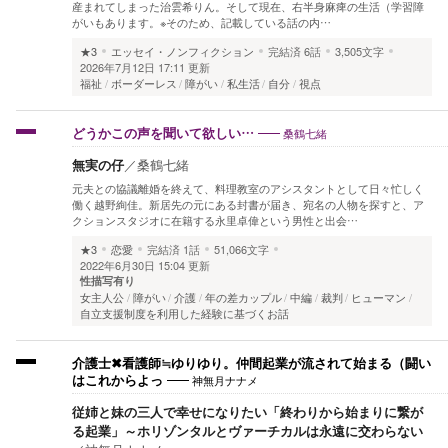
産まれてしまった治雲希りん。そして現在、右半身麻痺の生活（学習障
がいもあります。※そのため、記載している話の内…
★3
エッセイ・ノンフィクション
完結済
6話
3,505文字
2026年7月12日 17:11 更新
福祉
ボーダーレス
障がい
私生活
自分
視点
桑鶴七緒
どうかこの声を聞いて欲しい…
無実の仔
／
桑鶴七緒
元夫との協議離婚を終えて、料理教室のアシスタントとして日々忙しく
働く越野絢佳。新居先の元にある封書が届き、宛名の人物を探すと、ア
クションスタジオに在籍する永里卓偉という男性と出会…
★3
恋愛
完結済
1話
51,066文字
2022年6月30日 15:04 更新
性描写有り
女主人公
障がい
介護
年の差カップル
中編
裁判
ヒューマン
自立支援制度を利用した経験に基づくお話
介護士✖看護師≒ゆりゆり。仲間起業が流されて始まる（闘い
神無月ナナメ
はこれからよっ
従姉と妹の三人で幸せになりたい「終わりから始まりに繋が
る起業」～ホリゾンタルとヴァーチカルは永遠に交わらない