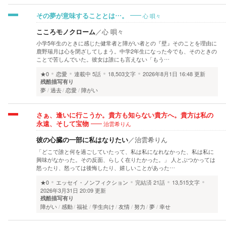
心 唄々
その夢が意味することとは…。
こころモノクローム
／
心 唄々
小学5年生のときに感じた健常者と障がい者との『壁』そのことを理由に
鹿野瑞月は心を閉ざしてしまう。中学2年生になった今でも、そのときの
ことで苦しんでいた。彼女は誰にも言えない「もう…
★0
恋愛
連載中
5話
18,503文字
2026年8月1日 16:48 更新
残酷描写有り
夢
過去
恋愛
障がい
さぁ、逢いに行こうか。貴方も知らない貴方へ。貴方は私の
治雲希りん
永遠、そして宝物
彼の心臓の一部に私はなりたい
／
治雲希りん
「どこで誰と何を過ごしていたって、私は私になれなかった、私は私に
興味がなかった。その反面、らしく在りたかった。」 人とぶつかっては
怒ったり、怒っては後悔したり、嬉しいことがあった…
★0
エッセイ・ノンフィクション
完結済
21話
13,515文字
2026年3月31日 20:09 更新
残酷描写有り
障がい
感動
福祉
学生向け
友情
努力
夢
幸せ