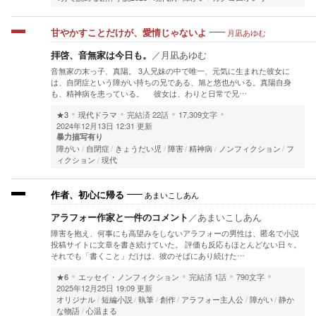
月凪あゆむ
甘やかすことだけが、愛情じゃないよ
拝啓、音無家は今日も。
／
月凪あゆむ
音無家の末っ子、真陽。 3人兄妹の中で唯一、元気に生まれた彼女に
は、自閉症という障がい持ちの兄である、旭と悠也がいる。真陽自身
も、精神病を患っている。 彼女は、わりと日常で兄…
★3
現代ドラマ
完結済
22話
17,309文字
2024年12月13日 12:31 更新
暴力描写有り
障がい
自閉症
きょうだい児
障害
精神病
ノンフィクション
フ
ィクション
現代
あまいこしあん
作者、初心に帰る
アラフォー作家と一件のコメント
／
あまいこしあん
障害を抱え、何事にも高望みをしないアラフォーの男性は、匿名で小説
投稿サイトに文章を書き続けていた。 評価も反応もほとんどない日々。
それでも「書くこと」だけは、彼のそばにあり続けた…
★6
エッセイ・ノンフィクション
完結済
1話
790文字
2025年12月25日 19:09 更新
オリジナル
短編小説
執筆
創作
アラフォー主人公
障がい
静か
な物語
心温まる