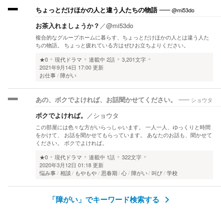
@mi53do
ちょっとだけほかの人と違う人たちの物語
お茶入れましょうか？
／
@mi53do
複合的なグループホームに暮らす、ちょっとだけほかの人とは違う人た
ちの物語。 ちょっと疲れている方はぜひお立ちよりください。
★0
現代ドラマ
連載中
2話
3,201文字
2021年9月14日 17:00 更新
お仕事
障がい
ショウタ
あの、ボクでよければ、お話聞かせてください。
ボクでよければ。
／
ショウタ
この部屋には色々な方がいらっしゃいます。 一人一人、ゆっくりと時間
をかけて、 お話を聞かせてもらっています。 あなたのお話も、聞かせて
ください。 ボクでよければ。
★0
現代ドラマ
連載中
1話
322文字
2020年3月12日 01:18 更新
悩み事
相談
もやもや
思春期
心
障がい
叫び
学校
「障がい」でキーワード検索する