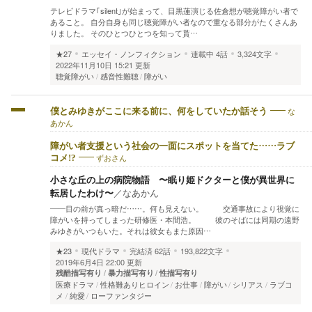
テレビドラマ｢silent｣が始まって、目黒蓮演じる佐倉想が聴覚障がい者で
あること。 自分自身も同じ聴覚障がい者なので重なる部分がたくさんあ
りました。 そのひとつひとつを知って貰…
★27
エッセイ・ノンフィクション
連載中
4話
3,324文字
2022年11月10日 15:21 更新
聴覚障がい
感音性難聴
障がい
な
僕とみゆきがここに来る前に、何をしていたか話そう
あかん
障がい者支援という社会の一面にスポットを当てた……ラブ
ずおさん
コメ!?
小さな丘の上の病院物語 〜眠り姫ドクターと僕が異世界に
転居したわけ〜
／
なあかん
――目の前が真っ暗だ……。何も見えない。 交通事故により視覚に
障がいを持ってしまった研修医・本間浩。 彼のそばには同期の遠野
みゆきがいつもいた。それは彼女もまた原因…
★23
現代ドラマ
完結済
62話
193,822文字
2019年6月4日 22:00 更新
残酷描写有り
暴力描写有り
性描写有り
医療ドラマ
性格難ありヒロイン
お仕事
障がい
シリアス
ラブコ
メ
純愛
ローファンタジー