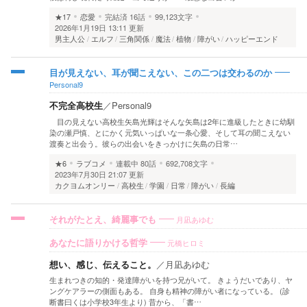
★17
恋愛
完結済
16話
99,123文字
2026年1月19日 13:11 更新
男主人公
エルフ
三角関係
魔法
植物
障がい
ハッピーエンド
目が見えない、耳が聞こえない、この二つは交わるのか
Personal9
不完全高校生
／
Personal9
目の見えない高校生矢島光輝はそんな矢島は2年に進級したときに幼馴
染の瀬戸慎、とにかく元気いっぱいな一条心愛、そして耳の聞こえない
渡奏と出会う。彼らの出会いをきっかけに矢島の日常…
★6
ラブコメ
連載中
80話
692,708文字
2023年7月30日 21:07 更新
カクヨムオンリー
高校生
学園
日常
障がい
長編
月凪あゆむ
それがたとえ、綺麗事でも
元橋ヒロミ
あなたに語りかける哲学
想い、感じ、伝えること。
／
月凪あゆむ
生まれつきの知的・発達障がいを持つ兄がいて。 きょうだいであり、ヤ
ングケアラーの側面もある。 自身も精神の障がい者になっている。 (診
断書曰くは小学校3年生より) 昔から、「書…