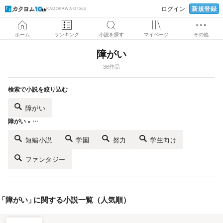
新規登録
ログイン
KADOKAWA Group
ホーム
ランキング
小説を探す
マイページ
その他
障がい
36作品
検索で小説を絞り込む
障がい
障がい × …
短編小説
学園
努力
学生向け
ファンタジー
「
障がい
」
に関する小説一覧（人気順）