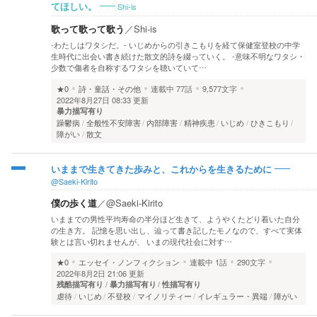
Shi-is
てほしい。
歌って歌って歌う
／
Shi-is
-わたしはワタシだ。- いじめからの引きこもりを経て保健室登校の中学
生時代に出会い書き続けた散文的詩を綴っていく。 -意味不明なワタシ・
少数で傷者を自称するワタシを聴いていて…
★0
詩・童話・その他
連載中
77話
9,577文字
2022年8月27日 08:33 更新
暴力描写有り
躁鬱病
全般性不安障害
内部障害
精神疾患
いじめ
ひきこもり
障がい
散文
いままで生きてきた歩みと、これからを生きるために
@Saeki-Kirito
僕の歩く道
／
@Saeki-Kirito
いままでの男性平均寿命の半分ほど生きて、ようやくたどり着いた自分
の生き方。 記憶を思い出し、辿って書き記したモノなので、すべて実体
験とは言い切れませんが、 いまの現代社会に対す…
★0
エッセイ・ノンフィクション
連載中
1話
290文字
2022年8月2日 21:06 更新
残酷描写有り
暴力描写有り
性描写有り
虐待
いじめ
不登校
マイノリティー
イレギュラー・異端
障がい