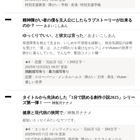
特別支援教室
障がい
学校
友達
特別支援学級
精神障がい者の僕を主人公にしたらラブストーリーが出来る
あまいこしあん
のか？
ゆっくりでいい、と彼女は言った
／
あまいこしあん
発達障害を抱えて生まれ、いじめや不登校を経験し、統合失調症の診断
を受けた「僕」は、人との関わりを避けながらアニメやVtuberの世界で
静かに暮らしていた。そんな中、配信コメント欄…
★6
恋愛
完結済
1話
1,568文字
2025年12月23日 09:57 更新
残酷描写有り
暴力描写有り
恋愛
スローバーン
メンタルヘルス
障がい
日常
再生
Vtuber
優しい世界
タイトルから先決めした「1分で読める創作小説2025」シリー
神無月ナナメ
ズ第一弾！
健康と現代病の狭間で
／
神無月ナナメ
超短いエッセイみたいなヤツです。
★6
エッセイ・ノンフィクション
完結済
1話
384文字
2025年9月11日 09:16 更新
1分で読める創作小説2025
現代病
障がい
カクヨムオンリー