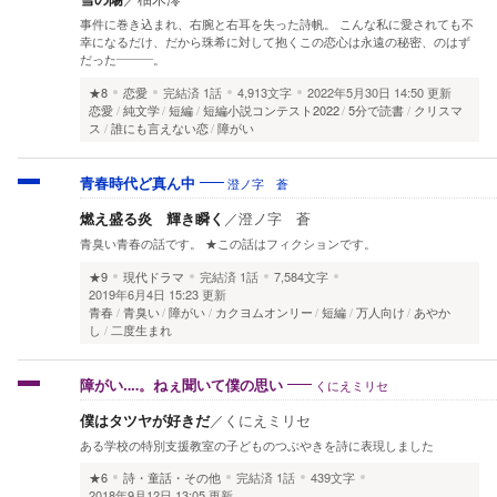
事件に巻き込まれ、右腕と右耳を失った詩帆。 こんな私に愛されても不
幸になるだけ、だから珠希に対して抱くこの恋心は永遠の秘密、のはず
だった―――。
★8
恋愛
完結済
1話
4,913文字
2022年5月30日 14:50 更新
恋愛
純文学
短編
短編小説コンテスト2022
5分で読書
クリスマ
ス
誰にも言えない恋
障がい
澄ノ字 蒼
青春時代ど真ん中
燃え盛る炎 輝き瞬く
／
澄ノ字 蒼
青臭い青春の話です。 ★この話はフィクションです。
★9
現代ドラマ
完結済
1話
7,584文字
2019年6月4日 15:23 更新
青春
青臭い
障がい
カクヨムオンリー
短編
万人向け
あやか
し
二度生まれ
くにえミリセ
障がい‥‥。ねぇ聞いて僕の思い
僕はタツヤが好きだ
／
くにえミリセ
ある学校の特別支援教室の子どものつぶやきを詩に表現しました
★6
詩・童話・その他
完結済
1話
439文字
2018年9月12日 13:05 更新