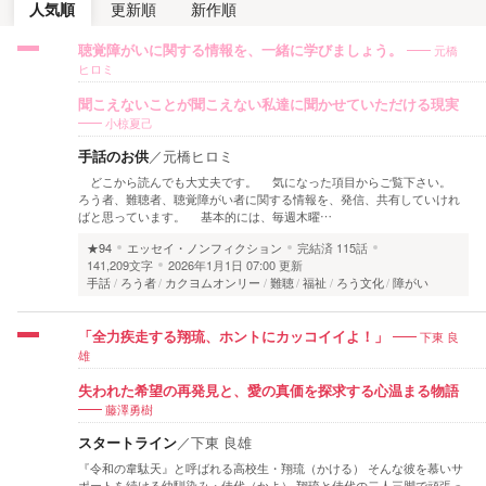
人気順
更新順
新作順
元橋
聴覚障がいに関する情報を、一緒に学びましょう。
ヒロミ
聞こえないことが聞こえない私達に聞かせていただける現実
小椋夏己
手話のお供
／
元橋ヒロミ
どこから読んでも大丈夫です。 気になった項目からご覧下さい。
ろう者、難聴者、聴覚障がい者に関する情報を、発信、共有していけれ
ばと思っています。 基本的には、毎週木曜…
★94
エッセイ・ノンフィクション
完結済
115話
141,209文字
2026年1月1日 07:00 更新
手話
ろう者
カクヨムオンリー
難聴
福祉
ろう文化
障がい
下東 良
「全力疾走する翔琉、ホントにカッコイイよ！」
雄
失われた希望の再発見と、愛の真価を探求する心温まる物語
藤澤勇樹
スタートライン
／
下東 良雄
『令和の韋駄天』と呼ばれる高校生・翔琉（かける） そんな彼を慕いサ
ポートを続ける幼馴染み・佳代（かよ） 翔琉と佳代の二人三脚で頑張っ