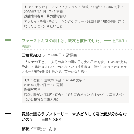
★12
エッセイ・ノンフィクション
連載中
17話
13,897文字
2025年7月21日 17:45 更新
残酷描写有り
暴力描写有り
エッセイ
障害
障がい
ヤングケアラー
発達障害
知的障害
気に
なったこと
知りたいこと
七戸寧子 /
ファーストキスの相手は、親友と彼氏でした。
栗饅頭
三角形ABB´
／
七戸寧子 / 栗饅頭
一人の女の子と、一人分の身体の男の子と女の子のお話。 GW中に完結
予定。←嘘吐きましたごめんなさい ↓注意書き↓ 障がいを持ったキャラ
クターが複数登場するので、苦手だなと思…
★9
恋愛
連載中
37話
43,441文字
2019年7月27日 21:36 更新
性描写有り
恋愛
障がい
障害
百合
（でも百合メインではない）
二重人格
（少し独特な二重人格）
変態の語るラブストーリー ☆彡どうして君は愛が分からな
三鷹たつあき
いの？
桔梗
／
三鷹たつあき