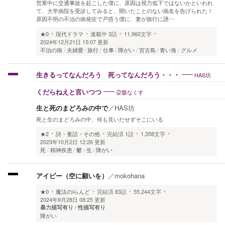
営業中に交通事故を起こした僕に、原因は視力低下ではないかといわれ
て、大学病院を受診してみると、聞いたことのない病名を告げられた！
原因不明の不治の病発症で戸惑う僕に、妻が旅行に誘…
★0
現代ドラマ
連載中
3話
11,960文字
2024年12月21日 15:07 更新
不治の病
夫婦愛
旅行
仕事
障がい
宮古島
青い海
グルメ
HAS坊
生きるってなんだろう 死ってなんだろう・・・
朶骸なくす
くだらねえと言いつつ
生と死のまどろみの中で
／
HAS坊
死と生のまどろみの中、何も見いだせずそこにいる
★2
詩・童話・その他
完結済
1話
1,358文字
2023年10月2日 12:26 更新
死
精神疾患
鬱
生
障がい
アイビー（空に願いを）
／
mokohana
★0
魔法のiらんど
完結済
83話
55,244文字
2024年9月28日 08:25 更新
暴力描写有り
性描写有り
障がい