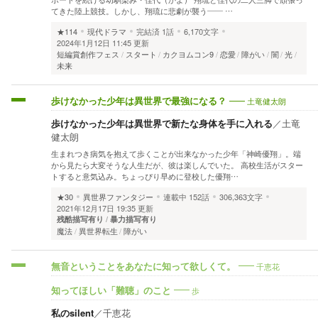
てきた陸上競技。しかし、翔琉に悲劇が襲う―― …
★114
現代ドラマ
完結済
1話
6,170文字
2024年1月12日 11:45 更新
短編賞創作フェス
スタート
カクヨムコン9
恋愛
障がい
闇
光
未来
土竜健太朗
歩けなかった少年は異世界で最強になる？
歩けなかった少年は異世界で新たな身体を手に入れる
／
土竜
健太朗
生まれつき病気を抱えて歩くことが出来なかった少年「神崎優翔」。端
から見たら大変そうな人生だが、彼は楽しんでいた。 高校生活がスター
トすると意気込み。ちょっぴり早めに登校した優翔…
★30
異世界ファンタジー
連載中
152話
306,363文字
2021年12月17日 19:35 更新
残酷描写有り
暴力描写有り
魔法
異世界転生
障がい
千恵花
無音ということをあなたに知って欲しくて。
歩
知ってほしい「難聴」のこと
私のsilent
／
千恵花