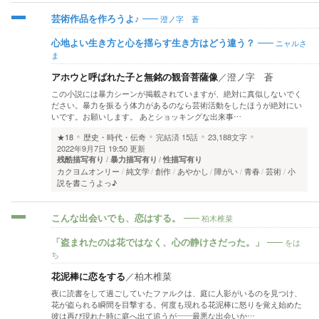
澄ノ字 蒼
芸術作品を作ろうよ♪
ニャルさ
心地よい生き方と心を揺らす生き方はどう違う？
ま
アホウと呼ばれた子と無銘の観音菩薩像
／
澄ノ字 蒼
この小説には暴力シーンが掲載されていますが、絶対に真似しないでく
ださい。暴力を振るう体力があるのなら芸術活動をしたほうが絶対にい
いです。お願いします。 あとショッキングな出来事…
★18
歴史・時代・伝奇
完結済
15話
23,188文字
2022年9月7日 19:50 更新
残酷描写有り
暴力描写有り
性描写有り
カクヨムオンリー
純文学
創作
あやかし
障がい
青春
芸術
小
説を書こうよっ♪
柏木椎菜
こんな出会いでも、恋はする。
をは
「盗まれたのは花ではなく、心の静けさだった。」
ち
花泥棒に恋をする
／
柏木椎菜
夜に読書をして過ごしていたファルクは、庭に人影がいるのを見つけ、
花が盗られる瞬間を目撃する。何度も現れる花泥棒に怒りを覚え始めた
彼は再び現れた時に庭へ出て追うが――最悪な出会いか…