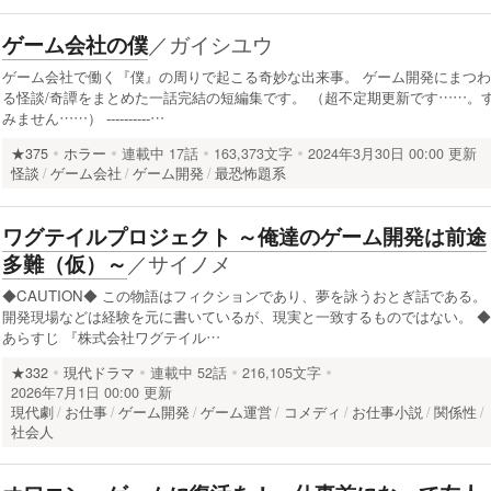
／
ガイシユウ
ゲーム会社の僕
ゲーム会社で働く『僕』の周りで起こる奇妙な出来事。 ゲーム開発にまつわ
る怪談/奇譚をまとめた一話完結の短編集です。 （超不定期更新です……。
みません……） ----------…
★375
ホラー
連載中
17話
163,373文字
2024年3月30日 00:00 更新
怪談
ゲーム会社
ゲーム開発
最恐怖題系
ワグテイルプロジェクト ～俺達のゲーム開発は前途
／
サイノメ
多難（仮）～
◆CAUTION◆ この物語はフィクションであり、夢を詠うおとぎ話である。
開発現場などは経験を元に書いているが、現実と一致するものではない。 ◆
あらすじ 『株式会社ワグテイル…
★332
現代ドラマ
連載中
52話
216,105文字
2026年7月1日 00:00 更新
現代劇
お仕事
ゲーム開発
ゲーム運営
コメディ
お仕事小説
関係性
社会人