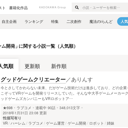
スト
書籍化作品
KADOKAWA Group
自主企画
ランキング
特集
二次創作
魔法のiらんど
人気
ーム開発
」
に関する小説一覧（人気順）
人気順
更新順
新作順
／
ありんす
グッドゲームクリエーター
今とさしてかわらない未来、だがゲーム技術だけは進歩しており、どの企業
こぞってVRゲームを開発リリースしていた。そんな中大手ゲームメーカー
ッドゲームズカンパニーもVRロボットア…
★698
ラブコメ
連載中
90話
348,013文字
2018年1月31日 23:08 更新
性描写有り
VR
ハーレム
ラブコメ
ゲーム運営
ゲーム開発
ロボット
姉妹