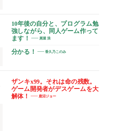
お
10年後の自分と、プログラム勉
強しながら、同人ゲーム作って
ます！
屑屋 浪
分かる！
香久乃このみ
ザンキx99。それは命の残数。
前
ゲーム開発者がデスゲームを大
解体！
鹿沼ジョー
開