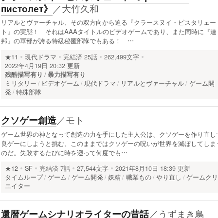
／
大竹久和
пистолет》
リアルとヴァーチャル、その双方向から迫る『クラースヌイ・ピスタリェー
ト』の実態！ それはAAAタイトルのビデオゲームであり、また同時に『連
邦』の軍部が誇る特級秘匿部隊でもある！ …
★11
現代ドラマ
完結済
25話
262,499文字
2022年4月19日 20:32 更新
残酷描写有り
暴力描写有り
ミリタリー
ビデオゲーム
現代ドラマ
リアルとヴァーチャル
ゲーム開
発
特殊部隊
／
モト
クソゲー創造
ゲーム世界の神となって創造の力を手にした主人公は、クソゲーを作り直し
良ゲーにしようと挑む。このままではクソゲーの呪いが世界を滅ぼしてしま
のだ。失敗するたびに時を遡って何度でも…
★12
SF
完結済
7話
27,544文字
2021年8月10日 18:39 更新
タイムループ
ゲーム
ゲーム開発
妖精
職業もの
やり直し
ゲームク
エイター
／
うずまき鳥
還暦ゲームシナリオライターの昔話