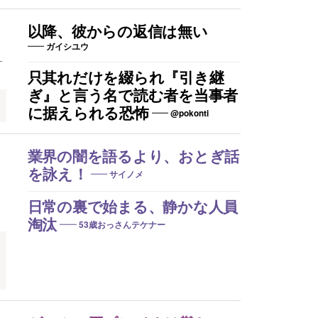
以降、彼からの返信は無い
ガイシユウ
す
只其れだけを綴られ『引き継
ぎ』と言う名で読む者を当事者
に据えられる恐怖
@pokonti
業界の闇を語るより、おとぎ話
を詠え！
サイノメ
日常の裏で始まる、静かな人員
淘汰
53歳おっさんテケナー