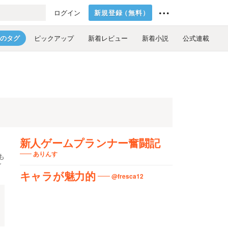
新規登録
（
無料
）
ログイン
のタグ
ピックアップ
新着レビュー
新着小説
公式連載
新人ゲームプランナー奮闘記
ありんす
も
グ
キャラが魅力的
@fresca12