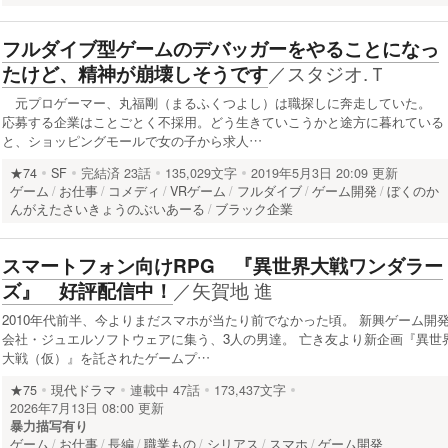
フルダイブ型ゲームのデバッガーをやることになっ
／
スタジオ.Ｔ
たけど、精神が崩壊しそうです
元プロゲーマー、丸福剛（まるふくつよし）は職探しに奔走していた。
応募する企業はことごとく不採用。どう生きていこうかと途方に暮れている
と、ショッピングモールで女の子から求人…
★74
SF
完結済
23話
135,029文字
2019年5月3日 20:09 更新
ゲーム
お仕事
コメディ
VRゲーム
フルダイブ
ゲーム開発
ぼくのか
んがえたさいきょうのぶいあーる
ブラック企業
スマートフォン向けRPG 『異世界大戦ワンダラー
／
矢賀地 進
ズ』 好評配信中！
2010年代前半、今よりまだスマホが当たり前でなかった頃。 新興ゲーム開
会社・ジュエルソフトウェアに集う、3人の男達。 亡き友より新企画『異世
大戦（仮）』を託されたゲームプ…
★75
現代ドラマ
連載中
47話
173,437文字
2026年7月13日 08:00 更新
暴力描写有り
ゲーム
お仕事
長編
職業もの
シリアス
スマホ
ゲーム開発