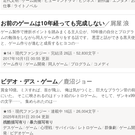
近代文明
ゲーム開発
ヒューマンドラマ
ビジネス
創作論
エンタメ
仕事
ライトノベル
／
屑屋 浪
お前のゲームは10年経っても完成しない
ゲーム製作で挫折ポイントを踏みまくる主人公が、10年後の自分とプログラ
ムの勉強をしながら同人ゲーム作りをする話です。 悪霊と話ができる黒天使
と、ゲーム作りが進むと成長するヒヨコの…
★14
現代ファンタジー
完結済
26話
52,830文字
2017年10月1日 00:55 更新
ゲーム作り
ゲーム開発
同人ゲーム
プログラム
コメディ
／
鹿沼ジョー
ビデオ・デス・ゲーム
賞金10億。ミスすれば、首が飛ぶ。 俺は気がつくと、巨大なブラウン管の
にいた。 そこに映されるのはドット絵のレトロゲーム。 そして、ザンキx99
の文字……。 集められたのは…
★15
現代ファンタジー
連載中
16話
26,004文字
2025年8月31日 20:04 更新
残酷描写有り
暴力描写有り
デスゲーム
ゲーム
心理戦
サバイバル
レトロゲーム
群像劇
ゲーム
発
ビデオゲーム