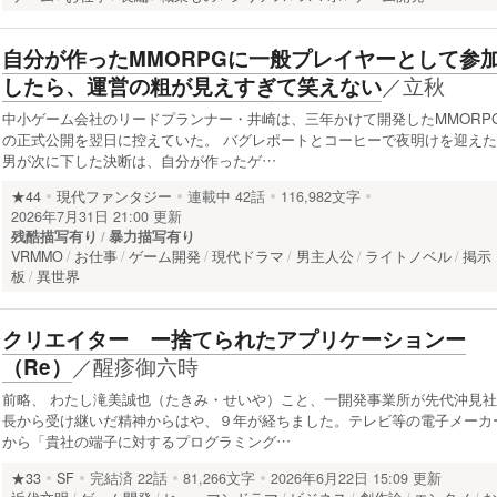
自分が作ったMMORPGに一般プレイヤーとして参
／
立秋
したら、運営の粗が見えすぎて笑えない
中小ゲーム会社のリードプランナー・井崎は、三年かけて開発したMMORP
の正式公開を翌日に控えていた。 バグレポートとコーヒーで夜明けを迎えた
男が次に下した決断は、自分が作ったゲ…
★44
現代ファンタジー
連載中
42話
116,982文字
2026年7月31日 21:00 更新
残酷描写有り
暴力描写有り
VRMMO
お仕事
ゲーム開発
現代ドラマ
男主人公
ライトノベル
掲示
板
異世界
クリエイター ー捨てられたアプリケーションー
／
醒疹御六時
（Re）
前略、 わたし滝美誠也（たきみ・せいや）こと、一開発事業所が先代沖見社
長から受け継いだ精神からはや、９年が経ちました。テレビ等の電子メーカ
から「貴社の端子に対するプログラミング…
★33
SF
完結済
22話
81,266文字
2026年6月22日 15:09 更新