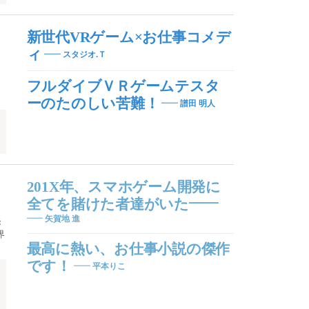
新世代VRゲーム×お仕事コメデ
ィ
スタジオ.Ｔ
フルダイブＶＲゲームテスタ
ーのたのしい苦難！
譜田 明人
201X年、スマホゲーム開発に
全てを賭けた者達がいた――
矢賀地 進
発
界
最高に熱い、お仕事小説の傑作
です！
平本りこ