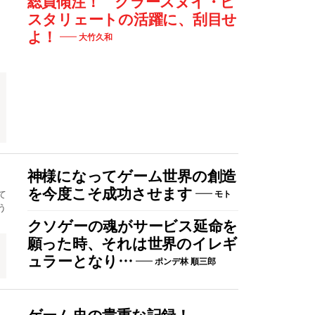
総員傾注！ クラースヌイ・ピ
スタリェートの活躍に、刮目せ
よ！
大竹久和
神様になってゲーム世界の創造
を今度こそ成功させます
て
モト
う
クソゲーの魂がサービス延命を
願った時、それは世界のイレギ
リ
ュラーとなり…
ポンデ林 順三郎