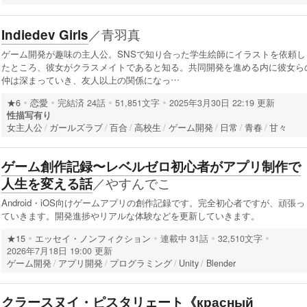
／
青羽真
Indiedev Girls
ゲーム開発が趣味の主人公。SNSで知り合った学生絵師にイラストを依頼し
たところ、彼女がクラスメイトであると知る。共同開発を進める内に彼女ら
仲は深まっていき、友人以上の関係になっ…
★6
恋愛
完結済
24話
51,851文字
2025年3月30日 22:19 更新
性描写有り
女主人公
ガールズラブ
百合
高校生
ゲーム開発
日常
青春
甘々
ゲーム創作記録〜レベルゼロ初心者がアプリ制作で
／
やすんでこ
人生を変える話
Android・iOS向けゲームアプリの創作記録です。完全初心者ですが、頑張っ
ていきます。開発進捗やリアルな体験などを更新していきます。
★15
エッセイ・ノンフィクション
連載中
31話
32,510文字
2026年7月18日 19:00 更新
ゲーム開発
アプリ開発
プログラミング
Unity
Blender
クラースヌイ・ピスタリェート《красный