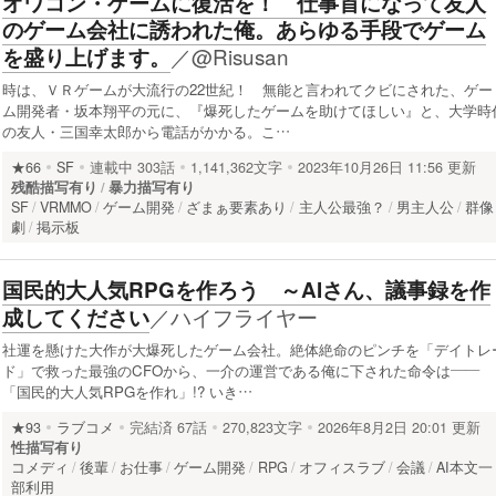
オワコン・ゲームに復活を！ 仕事首になって友人
のゲーム会社に誘われた俺。あらゆる手段でゲーム
／
@Risusan
を盛り上げます。
時は、ＶＲゲームが大流行の22世紀！ 無能と言われてクビにされた、ゲー
ム開発者・坂本翔平の元に、『爆死したゲームを助けてほしい』と、大学時
の友人・三国幸太郎から電話がかかる。こ…
★66
SF
連載中
303話
1,141,362文字
2023年10月26日 11:56 更新
残酷描写有り
暴力描写有り
SF
VRMMO
ゲーム開発
ざまぁ要素あり
主人公最強？
男主人公
群像
劇
掲示板
国民的大人気RPGを作ろう ～AIさん、議事録を作
／
ハイフライヤー
成してください
社運を懸けた大作が大爆死したゲーム会社。絶体絶命のピンチを「デイトレ
ド」で救った最強のCFOから、一介の運営である俺に下された命令は——
「国民的大人気RPGを作れ」!? いき…
★93
ラブコメ
完結済
67話
270,823文字
2026年8月2日 20:01 更新
性描写有り
コメディ
後輩
お仕事
ゲーム開発
RPG
オフィスラブ
会議
AI本文一
部利用