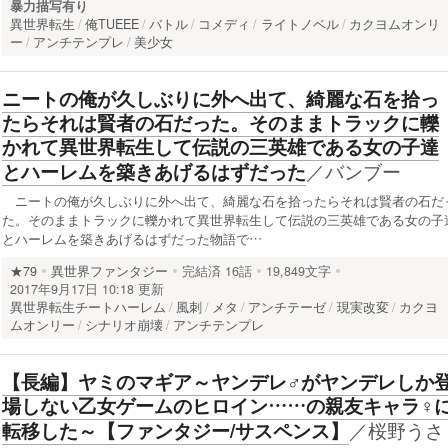
暴力描写有り
異世界転生
俺TUEEE
バトル
コメディ
ライトノベル
カクヨムオンリ
ー
アンチテンプレ
美少女
ニートの俺が久しぶりに外へ出て、綺麗な石を拾っ
たらそれは賢者の石だった。そのままトラックに轢
かれて異世界転生して伝説の三英雄である女の子達
／
バンブー
とハーレムを築きあげるはずだった
ニートの俺が久しぶりに外へ出て、綺麗な石を拾ったらそれは賢者の石だ
た。そのままトラックに轢かれて異世界転生して伝説の三英雄である女の子
とハーレムを築きあげるはずだった物語で…
★79
異世界ファンタジー
完結済
16話
19,849文字
2017年9月17日 10:18 更新
異世界転生チートハーレム
風刺
メタ
アンチテーゼ
現実改変
カクヨ
ムオンリー
シナリオ崩壊
アンチテンプレ
【長編】ヤミのマギア～ヤンデレ♂がヤンデレしか
場しない乙女ゲームのヒロイン……の親友キャラ♀
／
桜野うさ
転移した～【ファンタジー/サスペンス】