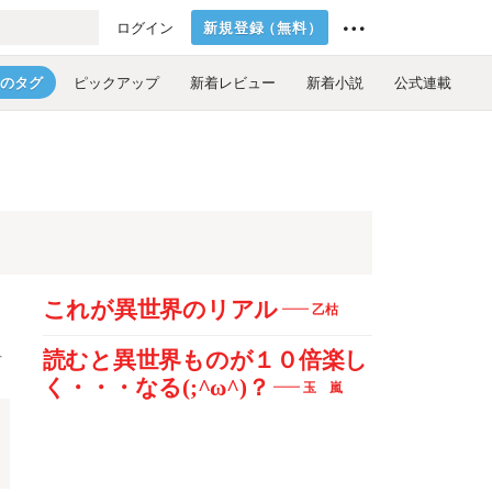
新規登録
（
無料
）
ログイン
のタグ
ピックアップ
新着レビュー
新着小説
公式連載
これが異世界のリアル
乙枯
オ
読むと異世界ものが１０倍楽し
く・・・なる(;^ω^)？
玉 嵐