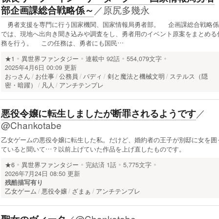
／
原尻多幾永
部企画課総合戦略係～
勇者支援を専門に行う国家機関、国家情報局勇者部。 企画課総合戦略係
では、現地へ出向き聞き込みや調査をし、勇者用のイベント原案をまとめる
務を行う。 この任務は、勇者にも国民…
★1
異世界ファンタジー
連載中
92話
554,079文字
2025年4月6日 00:09 更新
おっさん
お仕事
公務員
バディ
剣と魔法と機械文明
ステルス（隠
密・暗躍）
凡人
アンチテンプレ
／
悪役令嬢に転生しましたが断罪されるようです
@Chankotabe
乙女ゲームの悪役令嬢に転生した私。だけど、婚約者の王子が別邸に女を囲
ていると聞いて…？以前上げていた作品を上げ直したものです。
★6
異世界ファンタジー
完結済
1話
5,775文字
2026年7月24日 08:50 更新
残酷描写有り
乙女ゲーム
悪役令嬢
ざまぁ
アンチテンプレ
／
@Chankotabe