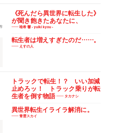
《死んだら異世界に転生した》
が聞き飽きたあなたに、
昨
唯希 響 - yuiki kyou -
転生者は増えすぎたのだ……。
えすの人
チ
トラックで転生！？ いい加減
止めろッ！ トラック乗りが転
生者を倒す物語
タカナシ
異世界転生イライラ解消に。
青雲スカイ