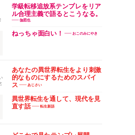
学級転移追放系テンプレをリア
ル合理主義で語るとこうなる。
套
伽図也
ねっちゃ面白い！
おこのみにやき
あなたの異世界転生をより刺激
的なものにするためのスパイ
い
と
ス
あじさい
異世界転生を通して、現代を見
直す話
転生新語