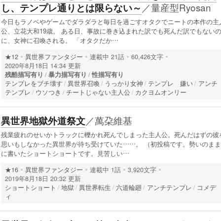
／
量産型Ryosan
し、テンプレ通りとは限らない～
今日もラノベやゲームでダラダラと毎日を過ごすオタクでニートの本作の主
公、立花大和19歳。 ある日、事故に巻き込まれた訳でも死んだ訳でもない
に、女神に召喚される。 「オタクだか…
★12
異世界ファンタジー
連載中
21話
60,426文字
2020年8月18日 14:34 更新
残酷描写有り
暴力描写有り
性描写有り
テンプレをブチ壊す
異世界召喚
うっかり女神
テンプレ 嫌い
アンチ
テンプレ
ウソつき
チートじゃない主人公
カクヨムオンリー
／
萬朶維基
異世界地獄外道祭文
残業疲れのせいかトラックに轢かれ死んでしまった主人公。死んだはずの彼
思いもしなかった異世界が待ち受けていた……。 （初投稿です。勢いのまま
に書いたショートショートです。見苦しい…
★16
異世界ファンタジー
連載中
1話
3,920文字
2019年8月18日 20:32 更新
ショートショート
地獄
異世界転生
六道輪廻
アンチテンプレ
コメデ
ィ