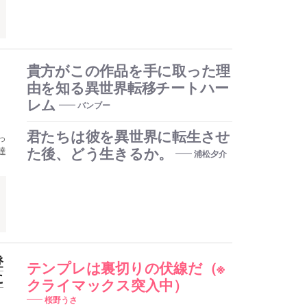
貴方がこの作品を手に取った理
由を知る異世界転移チートハー
レム
バンブー
君たちは彼を異世界に転生させ
っ
達
た後、どう生きるか。
浦松夕介
登
テンプレは裏切りの伏線だ（※
に
クライマックス突入中）
桜野うさ