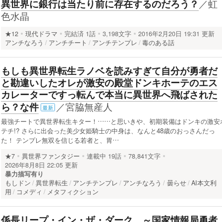
／
虹
異世界に銀行は当たり前に存在するのだろう？
色水晶
★12
現代ドラマ
完結済
1話
3,198文字
2016年2月20日 19:31 更新
アンチなろう
アンチチート
アンチテンプレ
毒のある話
もしも異世界転生ラノベを読みすぎて自分が勇者だ
と勘違いしたオレが激安の殿堂ドンキホーテのエス
カレーターですっ転んで本当に異世界へ飛ばされた
／
宮脇無産人
ら？な件
最新
最強チートで異世界転生キター！……と思いきや、初期装備はドンキの激安
テチ!? さらに出会った美少女姫騎士の中身は、なんと48歳のおっさんだっ
た！ テンプレ無双を信じる若者と、胃…
★7
異世界ファンタジー
連載中
19話
78,841文字
2026年8月8日 22:05 更新
暴力描写有り
もしドン
異世界転生
アンチテンプレ
アンチなろう
曇らせ
AI本文利
用
コメディ
メタフィクション
係長リープ・イン・ザ・ダーク ～国家情報局勇者