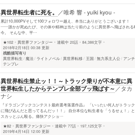
／
唯希 響 - yuiki kyou -
異世界転生者に死を。
累計10,000PVそして100フォロワー越え、本当にありがとうございます！
——誰かが死ぬたび、その体や精神は当たり前のように異世界へ飛ばされる
今。 そんな中、平…
★102
異世界ファンタジー
連載中
20話
84,386文字
2018年2月18日 00:38 更新
残酷描写有り
異世界転生
魔法
ライトノベル
異世界転移
王国
無力系主人公
アン
テンプレ
異世界転生禁止ッ！！～トラック乗りが不本意に異
／
タカ
世界転生したからテンプレ全部ブッ飛ばす～
ナシ
『ドラゴンブックコンテスト最終選考落選作品』 「いったい何人がトラック
に飛び込んだと思ってるんだッ！！」 自分本位な転生者を「うるせぇ！」と
スカッとぶん殴る。痛快アクショ…
★82
異世界ファンタジー
連載中
77話
197,125文字
2019年4月14日 12:00 更新