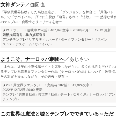
／
伽図也
女神ダンテ
『学級異世界転移』した高校生達が、 『ダンジョン』を舞台に 『異能バト
ル』で『サバイバル』 序でに主役は『迫害』されて『追放』…… 然様な常
のテンプレに 合理性とリアリティを徹…
★21
ホラー
連載中
257話
467,998文字
2026年6月5日 19:12 更新
残酷描写有り
暴力描写有り
アンチテンプレ
リアリティ
ハード
ダークファンタジー
サスペン
ス
SF
デスゲーム
サバイバル
／
あじさい
ようこそ、ナーロッパ劇団へ
本作は、近年の小説投稿サイトを席巻しながらも、多くの批判を浴びても
るテンプレ系異世界ファンタジー作品（ナーロッパ作品）について、改善点
その対案を提示しながら、その過去・現在…
★28
異世界ファンタジー
完結済
102話
311,324文字
2022年12月2日 20:00 更新
テンプレ
異世界転生
異世界
転生
チート
なろう系
ナーロッパ
アン
チテンプレ
この世界は魔法と嘘とテンプレでできている～ただ