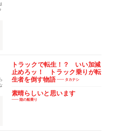
は
つ
トラックで転生！？ いい加減
止めろッ！ トラック乗りが転
生者を倒す物語
ら
タカナシ
な
素晴らしいと思います
陸の船乗り