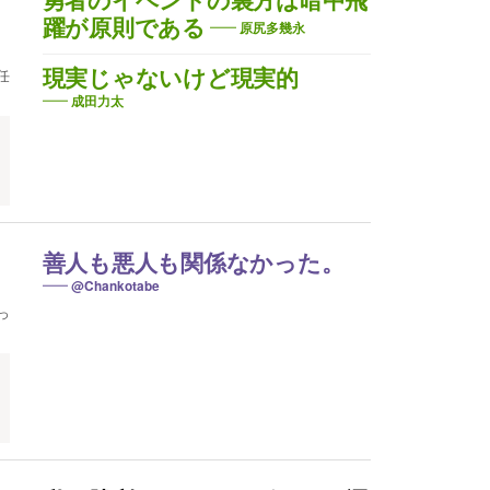
勇者のイベントの裏方は暗中飛
躍が原則である
原尻多幾永
任
現実じゃないけど現実的
成田力太
善人も悪人も関係なかった。
@Chankotabe
っ