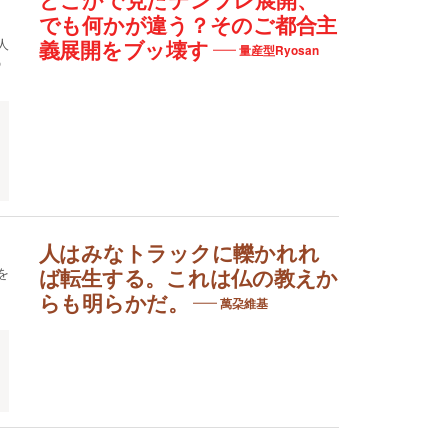
どこかで見たテンプレ展開、
でも何かが違う？そのご都合主
人
義展開をブッ壊す
量産型Ryosan
の
人はみなトラックに轢かれれ
を
ば転生する。これは仏の教えか
らも明らかだ。
萬朶維基