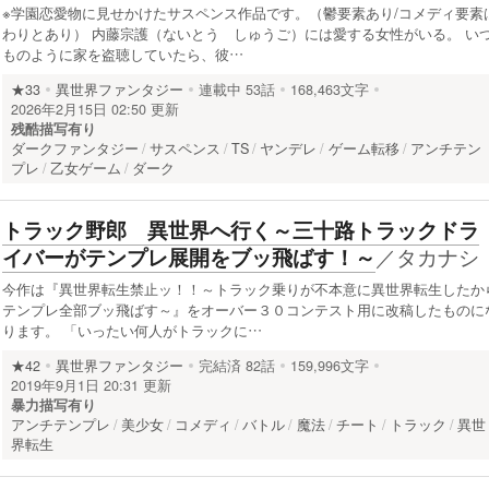
※学園恋愛物に見せかけたサスペンス作品です。（鬱要素あり/コメディ要素
わりとあり） 内藤宗護（ないとう しゅうご）には愛する女性がいる。 い
ものように家を盗聴していたら、彼…
★33
異世界ファンタジー
連載中
53話
168,463文字
2026年2月15日 02:50 更新
残酷描写有り
ダークファンタジー
サスペンス
TS
ヤンデレ
ゲーム転移
アンチテン
プレ
乙女ゲーム
ダーク
トラック野郎 異世界へ行く～三十路トラックドラ
／
タカナシ
イバーがテンプレ展開をブッ飛ばす！～
今作は『異世界転生禁止ッ！！～トラック乗りが不本意に異世界転生したか
テンプレ全部ブッ飛ばす～』をオーバー３０コンテスト用に改稿したものに
ります。 「いったい何人がトラックに…
★42
異世界ファンタジー
完結済
82話
159,996文字
2019年9月1日 20:31 更新
暴力描写有り
アンチテンプレ
美少女
コメディ
バトル
魔法
チート
トラック
異世
界転生