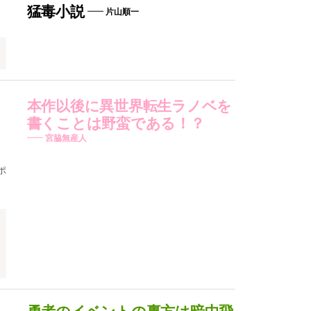
猛毒小説
片山順一
本作以後に異世界転生ラノベを
書くことは野蛮である！？
宮脇無産人
ポ