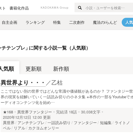
スト
書籍化作品
KADOKAWA Group
自主企画
ランキング
特集
二次創作
魔法のiらんど
人気
ンチテンプレ
」
に関する小説一覧（人気順）
人気順
更新順
新作順
／
乙枯
異世界より・・・
ここではない別の世界ではどんな常識や価値観があるのか？ ファンタジー世
界の現実を紐解いていく一話読み切りの小ネタ集 ※本作の一部をYoutubeで
ーディオコンテンツ化を始め…
★168
異世界ファンタジー
完結済
18話
30,038文字
2020年12月12日 12:00 更新
異世界
アンチテンプレ
一話読み切り
ファンタジー
短編集
ライトノ
ベル
リアル
カクヨムオンリー