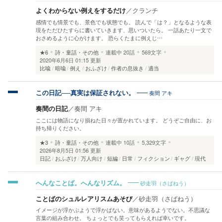
よくわからない例えをするだけ
／
クランチ
感情でも情景でも、景色でも状態でも。 読んで「は？」となるような表
現をただひたすらに書いていきます、思いついたら。 一話あたり一文で
おさめるように心がけます。 恐らくたまに例えじ…
★6
詩・童話・その他
連載中
20話
569文字
2020年6月6日 01:15 更新
比喩
暗喩
例え
おふざけ
作者の息抜き
適当
奏間 アキ
この日記──真実は保証されない。
奏間の日記
／
奏間 アキ
ここには物語になり損ねた日々が置かれています。 どうぞご自由に、お
持ち帰りください。
★3
詩・童話・その他
連載中
10話
5,329文字
2026年8月5日 01:56 更新
日記
おふざけ
万人向け
短編
日常
フィクション
ギャグ
現代
砂走羽（さばねう）
へんなことば。へんなリズム。
ことばのシュルレアリスムあそび
／
砂走羽（さばねう）
イメージが浮かぶようで浮かばない。意味があるようでない。不思議な
言葉の組み合わせ。 ちょっとでも笑ってもらえれば幸いです。