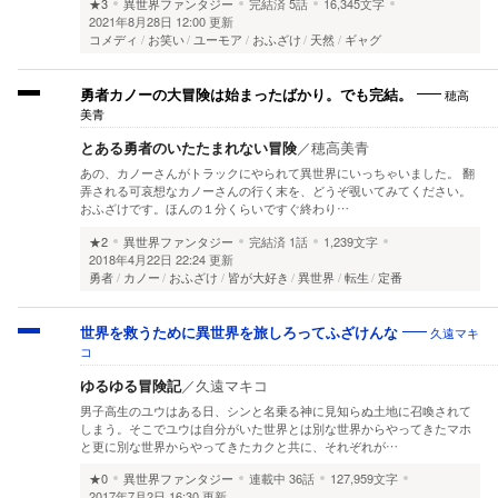
★3
異世界ファンタジー
完結済
5話
16,345文字
2021年8月28日 12:00 更新
コメディ
お笑い
ユーモア
おふざけ
天然
ギャグ
穂高
勇者カノーの大冒険は始まったばかり。でも完結。
美青
とある勇者のいたたまれない冒険
／
穂高美青
あの、カノーさんがトラックにやられて異世界にいっちゃいました。 翻
弄される可哀想なカノーさんの行く末を、どうぞ覗いてみてください。
おふざけです。ほんの１分くらいですぐ終わり…
★2
異世界ファンタジー
完結済
1話
1,239文字
2018年4月22日 22:24 更新
勇者
カノー
おふざけ
皆が大好き
異世界
転生
定番
久遠マキ
世界を救うために異世界を旅しろってふざけんな
コ
ゆるゆる冒険記
／
久遠マキコ
男子高生のユウはある日、シンと名乗る神に見知らぬ土地に召喚されて
しまう。そこでユウは自分がいた世界とは別な世界からやってきたマホ
と更に別な世界からやってきたカクと共に、それぞれが…
★0
異世界ファンタジー
連載中
36話
127,959文字
2017年7月2日 16:30 更新