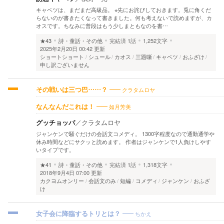
キャベツは、まだまだ高級品。 ※先にお詫びしておきます。兎に角くだ
らないのが書きたくなって書きました。何も考えないで読めますが、カ
オスです。ちなみに普段はもう少しまともなのを書…
★43
詩・童話・その他
完結済
1話
1,252文字
2025年2月20日 00:42 更新
ショートショート
シュール
カオス
三題噺
キャベツ
おふざけ
申し訳ございません
クラタムロヤ
その戦いは三つ巴……？
如月芳美
なんなんだこれは！
グッチョッパ
／
クラタムロヤ
ジャンケンで騒ぐだけの会話文コメディ。 1300字程度なので通勤通学や
休み時間などにサクッと読めます。 作者はジャンケンで1人負けしやす
いタイプです。
★41
詩・童話・その他
完結済
1話
1,318文字
2018年9月4日 07:00 更新
カクヨムオンリー
会話文のみ
短編
コメディ
ジャンケン
おふざ
け
ちかえ
女子会に降臨するトリとは？