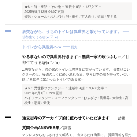
★6
詩・童話・その他
連載中
9話
187文字
2025年8月12日 04:07 更新
短歌
シュール
おふざけ
詩
俳句
万人向け
短編
笑える
唐突ながら、うちのトイレは異世界と繋がっています。
甘都生てうる@(●︎´▽︎`●︎)
桶丸
トイレから異世界へｗ
やる事ないので異世界行きます～無職一家の暇つぶし～
／
甘
都生てうる@(●︎´▽︎`●︎)
...唐突ながら、僕の家のトイレは異世界に繋がっています。 骨董品コレ
クターの母、毎週のように酔い潰れる父、寧ろ日本の服を持っていない
妹..."異世界に繋がったトイレ"のある家…
★6
異世界ファンタジー
連載中
4話
9,480文字
2021年2月1日 07:28 更新
ハイファンタジー
ローファンタジー
おふざけ
異世界
大学生
高
校生
悪魔
天使
詩雪
過去思考のアーカイブ的に使わせていただきます
質問企画ANSWER集
／
詩雪
マジレスからおふざけまで幅広く。 出来るだけ簡潔に。 質問回答を経た