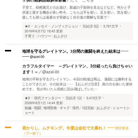
子育て、幼稚園児とのお遊び、親戚の子面倒を見るなどなど。何かと子
供達と接する機会が多い昨今。こちらは手を使い、足を使い、気を使い
接しても彼らは遠慮せず容赦なく自分達の難解な言葉で…
★0
エッセイ・ノンフィクション
完結済
5話
3,761文字
2016年6月7日 19:43 更新
子育て
ハウツー
おふざけ
地球を守るグレイトマン。3分間の激闘を終えた結末は……
@azel-00
カラフルタイマー ～グレイトマン、3分経ったら負けちゃい
ます！～
／
@azel-00
地球の平和を守るグレイトマン、今回の戦場は岡山。 激闘には勝利する
ことができたが、その結末は…… 【おふざけ注意】 肩の力を抜いた箸休
めです。 気が向いたら気軽に読み飛ばしていた…
★0
現代ファンタジー
完結済
1話
3,413文字
2026年8月1日 14:44 更新
短編
戦闘
地球防衛
ギャグ
現代
1話完結
おふざけ
ショートシ
ョート
間宮芽衣
若かりし、ムテキング。今度は会社で大暴れ！
（ブー横丁）