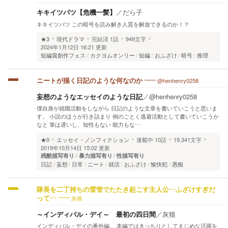
キキイツパツ【危機一髪】
／
だら子
キキイツパツ この暗号を読み解き人質を解放できるのか！？
★3
現代ドラマ
完結済
1話
949文字
2024年1月12日 16:21 更新
短編賞創作フェス
カクヨムオンリー
短編
おふざけ
暗号
推理
@henhenry0258
ニートが描く日記のような何なのか
妄想のようなエッセイのような日記
／
@henhenry0258
僕自身が就職活動をしながら 日記のような文章を書いていこうと思いま
す。 小説のほうが行き詰まり 例のごとく逃避活動として書いていこうか
なと 筆は遅いし、知性もない 能力もな…
★0
エッセイ・ノンフィクション
連載中
10話
19,341文字
2019年10月14日 15:02 更新
残酷描写有り
暴力描写有り
性描写有り
日記
妄想
日常
ニート
就活
おふざけ
愉快犯
愚痴
隊長を二丁持ちの雷管でたたき起こす主人公…ふざけすぎだ
灰狼
って…
～インディバル・デイ～ 最初の四日間
／
灰狼
インディバル・デイの番外編。 本編ではきっちりとしてまじめな活躍を