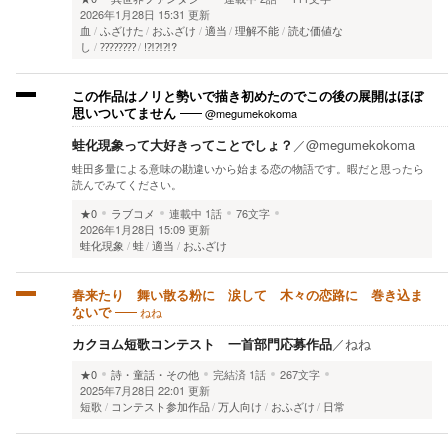
2026年1月28日 15:31 更新
血
ふざけた
おふざけ
適当
理解不能
読む価値な
し
⁇⁇⁇⁇
!⁈⁈⁈?
この作品はノリと勢いで描き初めたのでこの後の展開はほぼ
@megumekokoma
思いついてません
蛙化現象って大好きってことでしょ？
／
@megumekokoma
蛙田多量による意味の勘違いから始まる恋の物語です。暇だと思ったら
読んでみてください。
★0
ラブコメ
連載中
1話
76文字
2026年1月28日 15:09 更新
蛙化現象
蛙
適当
おふざけ
春来たり 舞い散る粉に 涙して 木々の恋路に 巻き込ま
ねね
ないで
カクヨム短歌コンテスト 一首部門応募作品
／
ねね
★0
詩・童話・その他
完結済
1話
267文字
2025年7月28日 22:01 更新
短歌
コンテスト参加作品
万人向け
おふざけ
日常