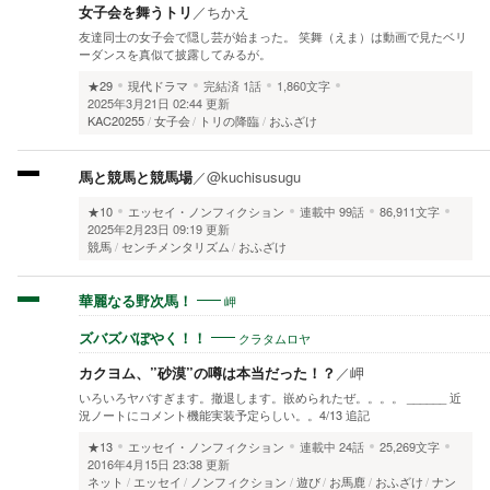
女子会を舞うトリ
／
ちかえ
友達同士の女子会で隠し芸が始まった。 笑舞（えま）は動画で見たベリ
ーダンスを真似て披露してみるが。
★29
現代ドラマ
完結済
1話
1,860文字
2025年3月21日 02:44 更新
KAC20255
女子会
トリの降臨
おふざけ
馬と競馬と競馬場
／
@kuchisusugu
★10
エッセイ・ノンフィクション
連載中
99話
86,911文字
2025年2月23日 09:19 更新
競馬
センチメンタリズム
おふざけ
岬
華麗なる野次馬！
クラタムロヤ
ズバズバぼやく！！
カクヨム、”砂漠”の噂は本当だった！？
／
岬
いろいろヤバすぎます。撤退します。嵌められたぜ。。。。 ______ 近
況ノートにコメント機能実装予定らしい。。4/13 追記
★13
エッセイ・ノンフィクション
連載中
24話
25,269文字
2016年4月15日 23:38 更新
ネット
エッセイ
ノンフィクション
遊び
お馬鹿
おふざけ
ナン