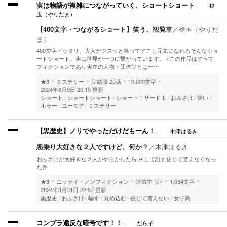
槍
実は物語が複雑につながっていく、ショートショート
玉（やりだま）
【400文字・つながるショート】笑う、観覧車
／
槍玉（やりだ
ま）
400文字ピッタリ、大人がクスッと笑ってすこし元気になれるそんなショ
ートショート。実は世界が一つに繋がっています。 ※この作品はすべて
フィクションであり実在の人物・団体等とは一…
★3
ミステリー
完結済
25話
10,000文字
2024年8月9日 20:15 更新
ショート
ショートショート
ショート！サード！
おふざけ
笑い
ホラー
ユーモア
ミステリー
木津はるき
【黒歴史】ノリでやっただけだもーん！
悪乗り大好きな２人ですけど、何か？
／
木津はるき
おふざけが大好きな２人がやらかしたら そして誰も信じて貰えなくなっ
た件
★3
エッセイ・ノンフィクション
連載中
1話
1,034文字
2024年3月31日 22:57 更新
黒歴史
おふざけ
騙す
丸め込む
信じて貰えない
女子高
だら子
コンプラ違反な暗号です！！