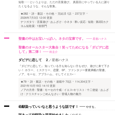
短歌……というよりは、ただの言葉遊び。 真面目にやっている人に謝り
たくなるような、そんな歌集。
★282
詩・童話・その他
完結済
1話
237文字
2026年7月3日 12:00 更新
ナツガタリ
言葉遊び
おふざけ
小ネタ
寒い反応
短歌
第2回カク
ヨム短歌賞
1首部門
星都ハナス
聖書の中はお宝いっぱい。ネタの宝庫です。
聖書のオールスター大集合！笑ってためになる「ダビデに恋
柊圭介
して」第二弾！
ダビデに恋して ２
／
星都ハナス
『ダビデに恋して』 知っている方も知らない方もぜひ、遊びに来て下さ
い！ ホラー、ミステリー、恋愛、SF、ファンタジー要素満載の聖書。
ノア、モーセ、アブラハム、そしてイエス•…
★79
詩・童話・その他
連載中
70話
114,304文字
2021年10月19日 14:10 更新
ノアの方舟
聖書
モーセの十戒
イエス•キリスト
十二使徒
おふざ
け
クリスチャンごめんなさい
登場人物の魅力
やすを。
幼馴染っていいなと思うような話です！
訳あって幼馴染と同居始めました
／
やすを。