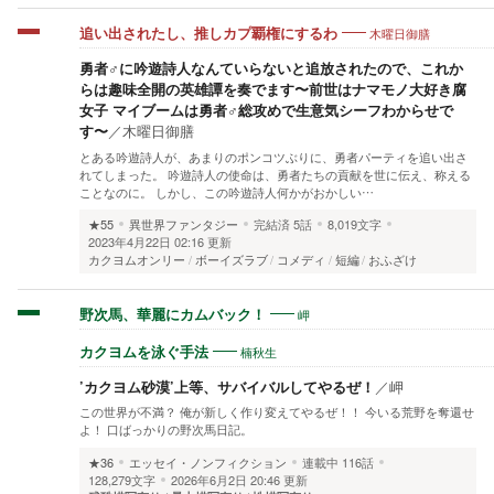
木曜日御膳
追い出されたし、推しカプ覇権にするわ
勇者♂に吟遊詩人なんていらないと追放されたので、これか
らは趣味全開の英雄譚を奏でます〜前世はナマモノ大好き腐
女子 マイブームは勇者♂総攻めで生意気シーフわからせで
す〜
／
木曜日御膳
とある吟遊詩人が、あまりのポンコツぶりに、勇者パーティを追い出さ
れてしまった。 吟遊詩人の使命は、勇者たちの貢献を世に伝え、称える
ことなのに。 しかし、この吟遊詩人何かがおかしい…
★55
異世界ファンタジー
完結済
5話
8,019文字
2023年4月22日 02:16 更新
カクヨムオンリー
ボーイズラブ
コメディ
短編
おふざけ
岬
野次馬、華麗にカムバック！
楠秋生
カクヨムを泳ぐ手法
’カクヨム砂漠’上等、サバイバルしてやるぜ！
／
岬
この世界が不満？ 俺が新しく作り変えてやるぜ！！ 今いる荒野を奪還せ
よ！ 口ばっかりの野次馬日記。
★36
エッセイ・ノンフィクション
連載中
116話
128,279文字
2026年6月2日 20:46 更新