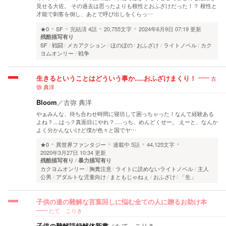
見せる大佐。 その過去は思ったよりも根性とおふざけだった！？ 根性と
才能で刺客を倒し、あとで呼び出しをくらっ…
★0
SF
完結済
4話
20,755文字
2024年6月9日 07:19 更新
残酷描写有り
SF
戦闘
メカアクション
ほのぼの
おふざけ
ライトノベル
カク
ヨムオンリー
戦争
古
生きるということはどういう事か......おふざけまくり！
弥 典洋
Bloom
／
古弥 典洋
やぁみんな、待ち合わせ時間に寝坊して困っちゃった！なんて経験ある
よね？....はっ？真面目にやれ？.....っち、めんどくせー。 えーと、なんか
よく分かんないけど僕が色々と国でヤ…
★0
異世界ファンタジー
連載中
5話
44,125文字
2020年3月27日 10:34 更新
残酷描写有り
暴力描写有り
カクヨムオンリー
胸糞注意
ライトに読めないライトノベル
主人
公男
アダルトな児童向け
まともじゃねぇ
おふざけ
「生」
子供の達の難解な言葉回しに悩む全ての人に贈るお助け本
たて こりき
子供の難解語録解体新書
／
たて こりき