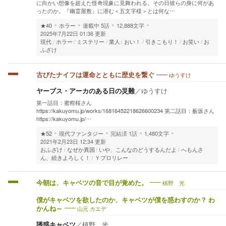
に向かい想像を超えた怪奇現象に見舞われる。その日彼らの身に何があ
ったのか。『幽霊屋敷』に潜む＜五文字様＞とは何な…
★40
ホラー
連載中
5話
12,888文字
2025年7月22日 01:36 更新
現代
ホラー
ミステリー
業人
おい！
引きこもり！
お笑い
お
ふざけ
ゆうすけ
古びたナイフは運命とともに歴史を繋ぐ
ヤーブス・アーカのある日の災難
／
ゆうすけ
第一話目：蜜柑桜さん
https://kakuyomu.jp/works/16816452218626600234 第二話目：薮坂さん
https://kakuyomu.jp/…
★52
現代ファンタジー
完結済
1話
1,480文字
2021年2月23日 12:34 更新
おふざけ
なぜか異国
いや、こんなのどうするんだよ
へもんさ
ん、続きよろしく！
Ｙプロリレー
槙野 光
今朝は、キャベツの音で目が覚めた。
僕がキャベツを欲したのか、キャベツが僕を惑わすのか？ わ
山元 カエデ
かんね～
誘惑キャベツ
／
槙野 光