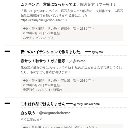
ムテキング、営業になったってよ
／
間宮芽衣（ブー横丁）
「帰ってきたMキング松木」居石入魚先生の作品の二次創作です。 ※居石
先生に掲載許可を頂いております 原作はこちら
https://kakuyomu.jp/works/822139…
★0
詩・童話・その他
連載中
1話
233文字
2026年7月30日 17:06 更新
ムテキング
おふざけ
@syato
夜中のハイテンションで作りました。
春サツ！秋サツ！ガチ極寒！
／
@syato
死ぬほど最近の夏はあっちぃですね！ 私のポエムをよんで共感してくれ
たら、ものすごく作者は喜びます！
★0
詩・童話・その他
完結済
1話
236文字
2026年5月29日 23:06 更新
春夏秋冬
おふざけ
頑張れ！！
@megumekokoma
これは作品ではありません
血を吸う
／
@megumekokoma
すぐに読めます
★0
異世界ファンタジー
連載中
2話
111文字