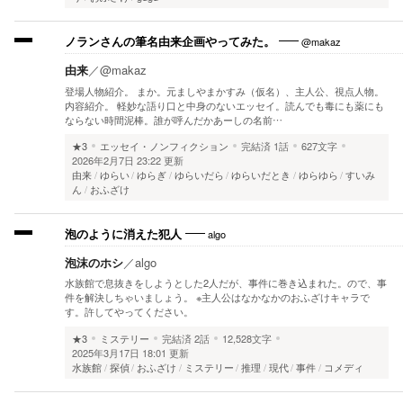
@makaz
ノランさんの筆名由来企画やってみた。
由来
／
@makaz
登場人物紹介。 まか。元ましやまかすみ（仮名）、主人公、視点人物。
内容紹介。 軽妙な語り口と中身のないエッセイ。読んでも毒にも薬にも
ならない時間泥棒。誰が呼んだかあーしの名前…
★3
エッセイ・ノンフィクション
完結済
1話
627文字
2026年2月7日 23:22 更新
由来
ゆらい
ゆらぎ
ゆらいだら
ゆらいだとき
ゆらゆら
すいみ
ん
おふざけ
algo
泡のように消えた犯人
泡沫のホシ
／
algo
水族館で息抜きをしようとした2人だが、事件に巻き込まれた。ので、事
件を解決しちゃいましょう。 ※主人公はなかなかのおふざけキャラで
す。許してやってください。
★3
ミステリー
完結済
2話
12,528文字
2025年3月17日 18:01 更新
水族館
探偵
おふざけ
ミステリー
推理
現代
事件
コメディ