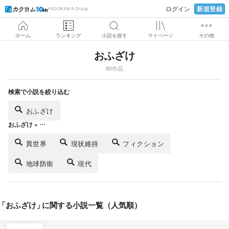
新規登録
ログイン
KADOKAWA Group
ホーム
ランキング
小説を探す
マイページ
その他
おふざけ
60作品
検索で小説を絞り込む
おふざけ
おふざけ × …
異世界
現状維持
フィクション
地球防衛
現代
「
おふざけ
」
に関する小説一覧（人気順）