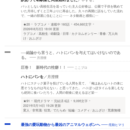
パッとしない高校生活を送っていた主人公好春は、公園で子供を眺めて
いた月待しずくと三年ぶりに再会した。久々の再開に話をしていた流れ
で、一緒の部屋に住むことに…… ネタ動画と感情に…
★20
ラブコメ
連載中
160話
454,660文字
2026年8月2日 18:00 更新
ラブコメ
高校生
幼馴染
日常
カクヨムオンリー
青春
万人向
け
おふざけ
──結論から言うと、ハトにパンを与えてはいけないのであ
月澄狸
る。
ここプロ
圧巻！ 新時代の性癖！！
ハトにパンを
／
月澄狸
ハトにスナック菓子を投げている人間を見て、「俺はあんなハトの体に
悪そうなものは与えない」と思ってきた。 ハトぽっぽタイムを楽しむな
ら絶対に食パンだろう。人間の朝食に使えるほど栄…
★91
現代ドラマ
完結済
6話
9,095文字
2021年5月14日 19:28 更新
変人
非常識
狂気
でたらめ
短編
コメディ
おふざけ
荒唐無稽
侘助ヒマリ
最強の愛玩動物から最凶のアニマルウェポンへ