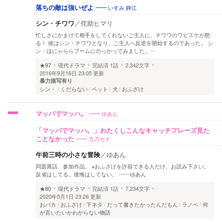
いすみ 静江
落ちの敵は強いぜよ
シン・チワワ
／
侘助ヒマリ
忙しさにかまけて相手をしてくれないご主人に、チワワのワビスケが怒
る！ 彼はシン・チワワとなり、ご主人へ反逆を開始するのであった。 シ
ン・ほにゃららブームにのっかってみました。…
★97
現代ドラマ
完結済
1話
2,342文字
2016年9月16日 23:05 更新
暴力描写有り
シン・
くだらない
ペット
犬
おふざけ
ゆあん
マッパでマッハ。
「マッパでマッハ。」わたくしこんなキャッチフレーズ見た
九乃カナ
ことなかった
午前三時の小さな冒険
／
ゆあん
同題異話、参加作品。 ※おふざけを許容できる人だけ、お読み下さい。
反省はしてる。後悔はしてない。 ――ゆあん
★80
現代ドラマ
完結済
1話
7,234文字
2020年5月1日 23:26 更新
おバカ
おふざけ
下ネタ
だって書きたかったんだもん
ラノベ
何
が言いたいかわからない物語