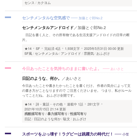
センス
カクヨム
加藤とぐ郎No.2
センチメンタルな空気感で
センチメンタルアンドロイド
／
加藤とぐ郎No.2
日記を書く人と、その所有物である生活支援アンドロイドの日常の断
片。
★14
SF
完結済
4話
1,938文字
2025年5月31日 00:00 更新
SF風
センチメンタル
アンドロイド
雰囲気
おふざけ
あいさと
今日あったことを気持ちのままに書いたよ。
日記のような、何か。
／
あいさと
今日あったことや書きたかったことを書くだけ。 作者の気分によって文
の書き方がことなりますので ご注意くださいませ。 つまり、私がルール
ってことだね。 おふざけ全開です。
★14
詩・童話・その他
連載中
1話
281文字
2021年10月15日 21:14 更新
残酷描写有り
暴力描写有り
性描写有り
日記
日記のような何か
駄文
おふざけ
小笠
スポーツをぶっ壊す！ラグビーは跳躍力の時代だ！