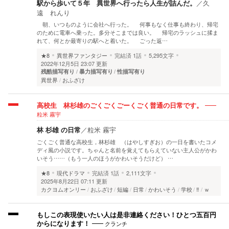
駅から歩いて５年 異世界へ行ったら人生が詰んだ。
／
久
遠 れんり
朝、いつものように会社へ行った。 何事もなく仕事も終わり、帰宅
のために電車へ乗った。多分そこまでは良い。 帰宅のラッシュに揉ま
れて、何とか最寄りの駅へと着いた。 ごった返…
★8
異世界ファンタジー
完結済
1話
5,295文字
2022年12月5日 23:07 更新
残酷描写有り
暴力描写有り
性描写有り
異世界
おふざけ
高校生 林杉雄のごくごくごーくごく普通の日常です。
粒米 霧宇
林 杉雄 の日常
／
粒米 霧宇
ごくごく普通な高校生，林杉雄 （はやしすぎお）の一日を書いたコメ
ディ風の小説です。ちゃんと名前を覚えてもらえていない主人公がかわ
いそう……（もう一人のほうがかわいそうだけど） …
★8
現代ドラマ
完結済
1話
2,111文字
2025年8月22日 07:11 更新
カクヨムオンリー
おふざけ
短編
日常
かわいそう
学校
‼
ｗ
もしこの表現使いたい人は是非連絡ください！ひとつ五百円
クランチ
からになります！