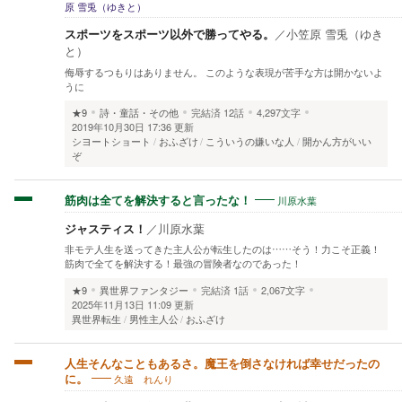
原 雪兎（ゆきと）
スポーツをスポーツ以外で勝ってやる。
／
小笠原 雪兎（ゆき
と）
侮辱するつもりはありません。 このような表現が苦手な方は開かないよ
うに
★9
詩・童話・その他
完結済
12話
4,297文字
2019年10月30日 17:36 更新
シヨートショート
おふざけ
こういうの嫌いな人
開かん方がいい
ぞ
川原水葉
筋肉は全てを解決すると言ったな！
ジャスティス！
／
川原水葉
非モテ人生を送ってきた主人公が転生したのは……そう！力こそ正義！
筋肉で全てを解決する！最強の冒険者なのであった！
★9
異世界ファンタジー
完結済
1話
2,067文字
2025年11月13日 11:09 更新
異世界転生
男性主人公
おふざけ
人生そんなこともあるさ。魔王を倒さなければ幸せだったの
久遠 れんり
に。