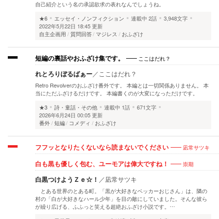
自己紹介という名の承認欲求の表れなんでしょうね。
★6
エッセイ・ノンフィクション
連載中
2話
3,948文字
2022年5月22日 18:45 更新
自主企画用
質問回答
マジレス
おふざけ
ここはだれ？
短編の裏話やおふざけ集です。
れとろりぼるばぁー
／
ここはだれ？
Retro Revolverのおふざけ番外です。 本編とは一切関係ありません。 本
当にただふざけるだけです。 本編書くのが大変になっただけです。
★3
詩・童話・その他
連載中
1話
671文字
2026年6月24日 00:05 更新
番外
短編
コメディ
おふざけ
凪常サツキ
フフッとなりたくないなら読まないでください
崇期
白も黒も優しく包む、ユーモアは偉大ですね！
白黒つけようＺｅ☆！
／
凪常サツキ
とある世界のとある町。「黒が大好きなベッカーおじさん」は、隣の
村の「白が大好きなハール少年」を目の敵にしていました。そんな彼ら
が繰り広げる、ふふっと笑える超絶おふざけ小説です。…