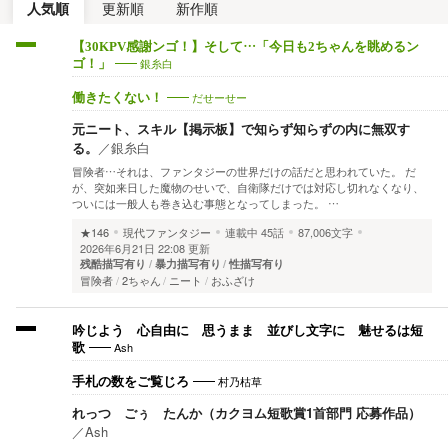
人気順
更新順
新作順
【30KPV感謝ンゴ！】そして…「今日も2ちゃんを眺めるン
銀糸白
ゴ！」
だせーせー
働きたくない！
元ニート、スキル【掲示板】で知らず知らずの内に無双す
る。
／
銀糸白
冒険者…それは、ファンタジーの世界だけの話だと思われていた。 だ
が、突如来日した魔物のせいで、自衛隊だけでは対応し切れなくなり、
ついには一般人も巻き込む事態となってしまった。 …
★146
現代ファンタジー
連載中
45話
87,006文字
2026年6月21日 22:08 更新
残酷描写有り
暴力描写有り
性描写有り
冒険者
2ちゃん
ニート
おふざけ
吟じよう 心自由に 思うまま 並びし文字に 魅せるは短
Ash
歌
村乃枯草
手札の数をご覧じろ
れっつ ごぅ たんか（カクヨム短歌賞1首部門 応募作品）
／
Ash