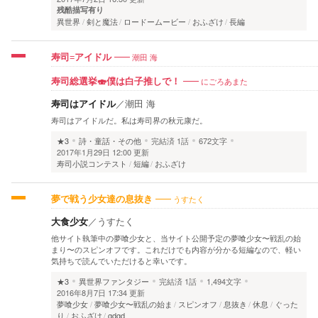
残酷描写有り
異世界
剣と魔法
ロードームービー
おふざけ
長編
潮田 海
寿司=アイドル
にごろあまた
寿司総選挙🍣僕は白子推しで！
寿司はアイドル
／
潮田 海
寿司はアイドルだ。私は寿司界の秋元康だ。
★3
詩・童話・その他
完結済
1話
672文字
2017年1月29日 12:00 更新
寿司小説コンテスト
短編
おふざけ
うすたく
夢で戦う少女達の息抜き
大食少女
／
うすたく
他サイト執筆中の夢喰少女と、当サイト公開予定の夢喰少女〜戦乱の始
まり〜のスピンオフです。これだけでも内容が分かる短編なので、軽い
気持ちで読んでいただけると幸いです。
★3
異世界ファンタジー
完結済
1話
1,494文字
2016年8月7日 17:34 更新
夢喰少女
夢喰少女〜戦乱の始ま
スピンオフ
息抜き
休息
ぐった
り
おふざけ
gdgd