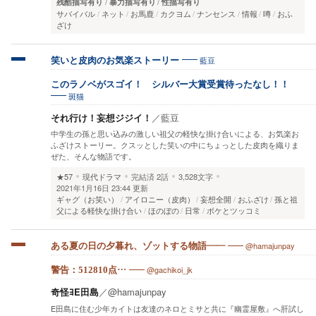
残酷描写有り
暴力描写有り
性描写有り
サバイバル
ネット
お馬鹿
カクヨム
ナンセンス
情報
噂
おふ
ざけ
藍豆
笑いと皮肉のお気楽ストーリー
このラノベがスゴイ！ シルバー大賞受賞待ったなし！！
斑猫
それ行け！妄想ジジイ！
／
藍豆
中学生の孫と思い込みの激しい祖父の軽快な掛け合いによる、お気楽お
ふざけストーリー。クスッとした笑いの中にちょっとした皮肉を織りま
ぜた、そんな物語です。
★57
現代ドラマ
完結済
2話
3,528文字
2021年1月16日 23:44 更新
ギャグ（お笑い）
アイロニー（皮肉）
妄想全開
おふざけ
孫と祖
父による軽快な掛け合い
ほのぼの
日常
ボケとツッコミ
@hamajunpay
ある夏の日の夕暮れ、ゾットする物語——
@gachikoi_jk
警告：512810点…
奇怪ﾖE田島
／
@hamajunpay
E田島に住む少年カイトは友達のネロとミサと共に『幽霊屋敷』へ肝試し