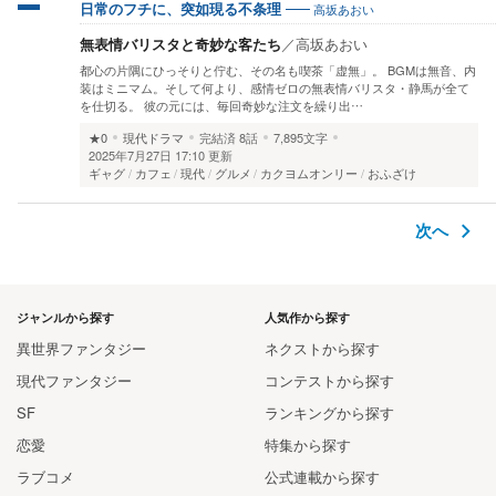
高坂あおい
日常のフチに、突如現る不条理
無表情バリスタと奇妙な客たち
／
高坂あおい
都心の片隅にひっそりと佇む、その名も喫茶「虚無」。 BGMは無音、内
装はミニマム。そして何より、感情ゼロの無表情バリスタ・静馬が全て
を仕切る。 彼の元には、毎回奇妙な注文を繰り出…
★0
現代ドラマ
完結済
8話
7,895文字
2025年7月27日 17:10 更新
ギャグ
カフェ
現代
グルメ
カクヨムオンリー
おふざけ
次へ
ジャンルから探す
人気作から探す
異世界ファンタジー
ネクストから探す
現代ファンタジー
コンテストから探す
SF
ランキングから探す
恋愛
特集から探す
ラブコメ
公式連載から探す