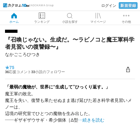
新規登録
ログイン
KADOKAWA Group
ホーム
ランキング
小説を探す
マイページ
その他
『召喚じゃない。生成だ。〜ラビノコと魔王軍科学
者見習いの復讐録〜』
なかごころひつき
★
75
36
応援コメント
33
小説のフォロワー
「最弱の魔物が、世界に“生成して”ひっくり返す。」
魔王軍の敗北。
魔王を失い、復讐も果たせぬまま逃げ延びた若き科学者見習いメ
ノーは、
辺境の研究室でひとつの魔物を生み出した。
――ギザギザウサギ・希少個体［Δ型
…続きを読む