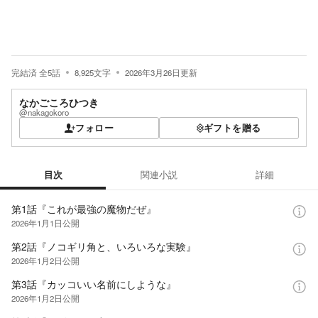
完結済
全
5
話
8,925
文字
2026年3月26日
更新
なかごころひつき
@nakagokoro
フォロー
ギフトを贈る
目次
関連小説
詳細
目次
第1話『これが最強の魔物だぜ』
2026年1月1日
公開
第2話『ノコギリ角と、いろいろな実験』
2026年1月2日
公開
第3話『カッコいい名前にしような』
2026年1月2日
公開