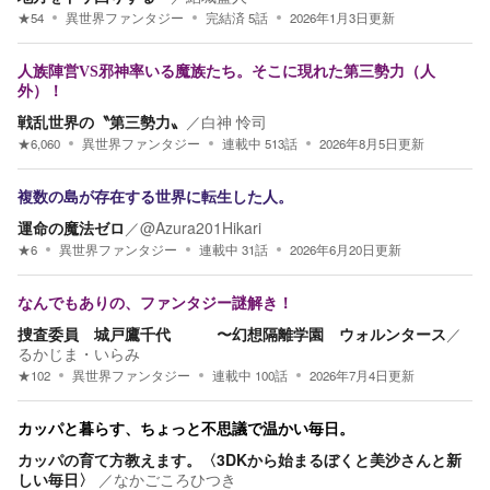
★
54
異世界ファンタジー
完結済
5
話
2026年1月3日
更新
人族陣営VS邪神率いる魔族たち。そこに現れた第三勢力（人
外）！
戦乱世界の〝第三勢力〟
／
白神 怜司
★
6,060
異世界ファンタジー
連載中
513
話
2026年8月5日
更新
複数の島が存在する世界に転生した人。
運命の魔法ゼロ
／
@Azura201Hikari
★
6
異世界ファンタジー
連載中
31
話
2026年6月20日
更新
なんでもありの、ファンタジー謎解き！
捜査委員 城戸鷹千代 〜幻想隔離学園 ウォルンタース
／
るかじま・いらみ
★
102
異世界ファンタジー
連載中
100
話
2026年7月4日
更新
カッパと暮らす、ちょっと不思議で温かい毎日。
カッパの育て方教えます。〈3DKから始まるぼくと美沙さんと新
しい毎日〉
／
なかごころひつき