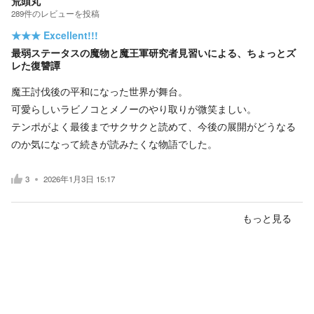
荒頭丸
289
件の
レビューを投稿
★★★
Excellent!!!
最弱ステータスの魔物と魔王軍研究者見習いによる、ちょっとズ
レた復讐譚
魔王討伐後の平和になった世界が舞台。
可愛らしいラビノコとメノーのやり取りが微笑ましい。
テンポがよく最後までサクサクと読めて、今後の展開がどうなる
のか気になって続きが読みたくな物語でした。
3
2026年1月3日 15:17
もっと見る