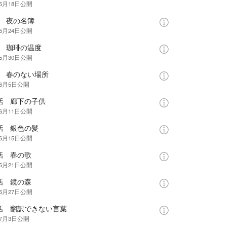
年5月18日
公開
話 夜の名簿
年5月24日
公開
話 珈琲の温度
年5月30日
公開
話 春のない場所
年6月5日
公開
話 廊下の子供
年6月11日
公開
話 銀色の髪
年6月15日
公開
話 春の歌
年6月21日
公開
話 鏡の森
年6月27日
公開
4話 翻訳できない言葉
年7月3日
公開