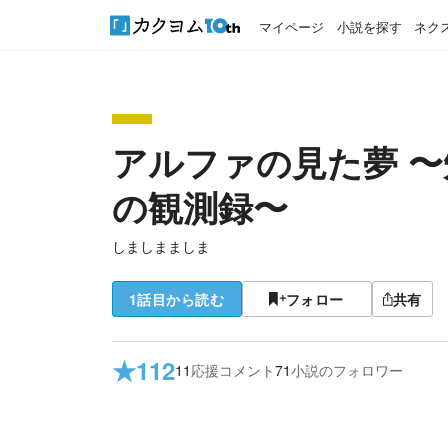
マイページ
小説を探す
ネク
アルファの見た夢 
の観測録〜
しましまましま
1話目から読む
フォロー
共有
★
112
11
応援コメント
71
小説のフォロワー