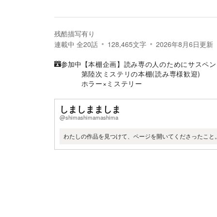
残酷描写有り
連載中
全
20
話
128,465
文字
2026年8月6日
更新
参加中
【本棚企画】読み専の人のためにサスペン
第陸次ミステリの本棚(読み専様歓迎)
ホラー×ミステリー
しましまましま
@shimashimamashima
わたしの作品を見つけて、ページを開いてくださったこと