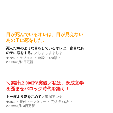
目が死んでいるオレは、目が見えない
あの子に恋をした。
死んだ魚のような目をしているオレは、盲目なあ
の子に恋をする。
／
しましまましま
★
726
ラブコメ
連載中
153
話
2026年8月8日
更新
＼累計12,000PV突破／私は、既成文学
を歪ませバロック時代を築く！
トー横より愛をこめて
／
瀬屑アンナ
★
353
現代ファンタジー
完結済
61
話
2026年3月23日
更新