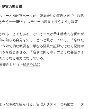
と現実の境界線 ~
スィーと補佐官ベータが、製薬会社の管理区画で「現代
き合う——SFとミステリーの境界を漂うような設定
。
されることでもある」という一文が示す構造的な反転が
身の知らぬ自分を知ることへと繋がっていく。「忘れた
いう対句的な概要も、単なる怪異の記録ではなく記憶や
行きを感じさせる。「逆さに開く傘」のような各話タイ
めたくなる引力になっている。
六回更新という…
続きを読む
ような筆致で描かれる、管理人クスィーと補佐官ベータ