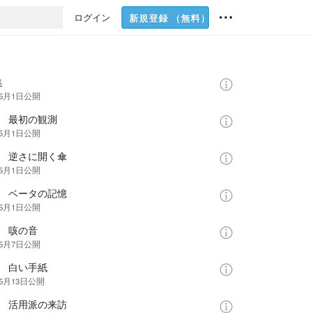
ログイン
新規登録
（無料）
集
年5月1日
公開
話 最初の観測
年5月1日
公開
話 逆さに開く傘
年5月1日
公開
話 ベータの記憶
年5月1日
公開
話 咳の音
年5月7日
公開
話 白い手紙
年5月13日
公開
話 活用派の来訪