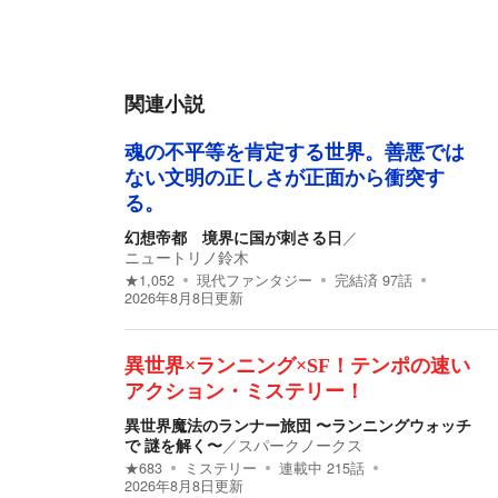
関連小説
魂の不平等を肯定する世界。善悪では
ない文明の正しさが正面から衝突す
る。
幻想帝都 境界に国が刺さる日
／
ニュートリノ鈴木
★
1,052
現代ファンタジー
完結済
97
話
2026年8月8日
更新
異世界×ランニング×SF！テンポの速い
アクション・ミステリー！
異世界魔法のランナー旅団 〜ランニングウォッチ
で 謎を解く〜
／
スパークノークス
★
683
ミステリー
連載中
215
話
2026年8月8日
更新