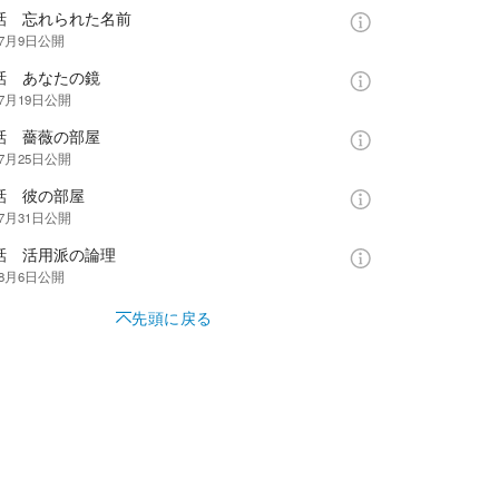
5話 忘れられた名前
年7月9日
公開
話 あなたの鏡
年7月19日
公開
話 薔薇の部屋
年7月25日
公開
話 彼の部屋
年7月31日
公開
9話 活用派の論理
年8月6日
公開
先頭に戻る