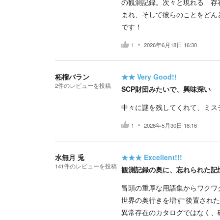
の観測記録。次々と現れる「存
まれ、そして彼らのことをどん
です！
1
2026年6月18日 16:30
柘榴バラン
★★
Very Good!!
2
件の
レビューを投稿
SCP財団みたいで、興味深い
中々に謎を残してくれて、ミス
1
2026年5月30日 18:16
水無月 兎
★★★
Excellent!!!
141
件の
レビューを投稿
観測記録の奥に、忘れられた記
冒頭の重厚な用語集からワクワ
世界の奥行きを増す“後置され
異常存在のカタログではなく、