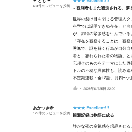
✦ とも ✦
★★★
Excellent!!!
631
件の
レビューを投稿
~ 観測者もまた観測される、夢
世界の裂け目を閉じる管理人ク
科学では説明できぬ存在」と向
が、独特の緊張感を生んでいる
「存在を観察することは、観察
秀逸で、謎を解く行為が自分自
者と、忘れられた者の物語」と
忘却そのものをテーマにした奥
トルの不穏な具体性も、読み進
不定期連載・全12話。月四〜
2026年6月25日 22:00
あかつき希
★★★
Excellent!!!
129
件の
レビューを投稿
観測記録は物語に成る
静かな夜の空気感を想起させる