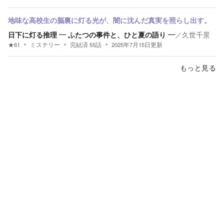
地味な高校生の脳裏に灯る光が、闇に沈んだ真実を照らし出す。
日下に灯る推理 ― ふたつの事件と、ひと夏の語り ―
／
久世千景
★
61
ミステリー
完結済
55
話
2025年7月15日
更新
もっと見る