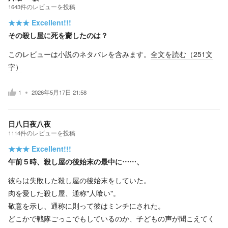
1643
件の
レビューを投稿
★★★
Excellent!!!
その殺し屋に死を齎したのは？
このレビューは小説のネタバレを含みます。
全文を読む（
251
文
字）
1
2026年5月17日 21:58
日八日夜八夜
1114
件の
レビューを投稿
★★★
Excellent!!!
午前５時、殺し屋の後始末の最中に……、
彼らは失敗した殺し屋の後始末をしていた。
肉を愛した殺し屋、通称"人喰い"。
敬意を示し、通称に則って彼はミンチにされた。
どこかで戦隊ごっこでもしているのか、子どもの声が聞こえてく