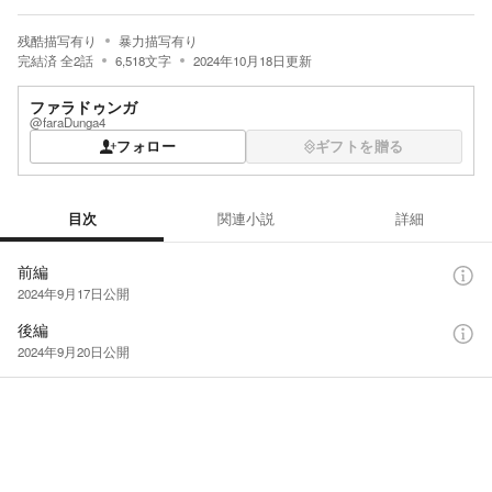
残酷描写有り
暴力描写有り
完結済
全
2
話
6,518
文字
2024年10月18日
更新
ファラドゥンガ
@faraDunga4
フォロー
ギフトを贈る
目次
関連小説
詳細
目次
前編
2024年9月17日
公開
後編
2024年9月20日
公開