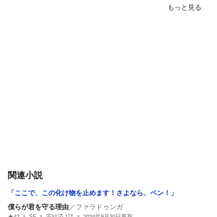
もっと見る
関連小説
「ここで、この化け物を止めます！さよなら、ベン！」
僕らが君を守る理由
／
ファラドゥンガ
★
42
SF
完結済
1
話
2024年9月30日
更新