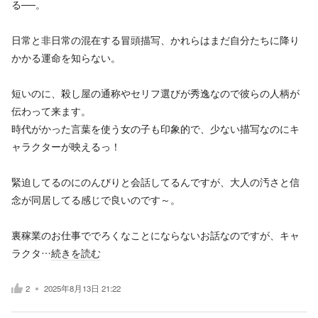
る──。
日常と非日常の混在する冒頭描写、かれらはまだ自分たちに降り
かかる運命を知らない。
短いのに、殺し屋の通称やセリフ選びが秀逸なので彼らの人柄が
伝わって来ます。
時代がかった言葉を使う女の子も印象的で、少ない描写なのにキ
ャラクターが映えるっ！
緊迫してるのにのんびりと会話してるんですが、大人の汚さと信
念が同居してる感じで良いのです～。
裏稼業のお仕事ででろくなことにならないお話なのですが、キャ
ラクタ…
続きを読む
2
2025年8月13日 21:22