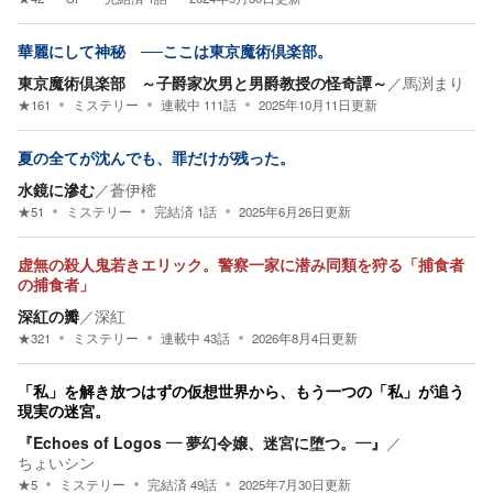
華麗にして神秘 ──ここは東京魔術倶楽部。
東京魔術倶楽部 ～子爵家次男と男爵教授の怪奇譚～
／
馬渕まり
★
161
ミステリー
連載中
111
話
2025年10月11日
更新
夏の全てが沈んでも、罪だけが残った。
水鏡に滲む
／
蒼伊樒
★
51
ミステリー
完結済
1
話
2025年6月26日
更新
虚無の殺人鬼若きエリック。警察一家に潜み同類を狩る「捕食者
の捕食者」
深紅の瓣
／
深紅
★
321
ミステリー
連載中
43
話
2026年8月4日
更新
「私」を解き放つはずの仮想世界から、もう一つの「私」が追う
現実の迷宮。
『Echoes of Logos ― 夢幻令嬢、迷宮に堕つ。―』
／
ちょいシン
★
5
ミステリー
完結済
49
話
2025年7月30日
更新