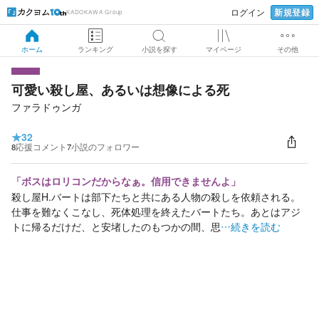
新規登録
ログイン
KADOKAWA Group
ホーム
ランキング
小説を探す
マイページ
その他
可愛い殺し屋、あるいは想像による死
ファラドゥンガ
★
32
8
応援コメント
7
小説のフォロワー
「ボスはロリコンだからなぁ。信用できませんよ」
殺し屋H.バートは部下たちと共にある人物の殺しを依頼される。
仕事を難なくこなし、死体処理を終えたバートたち。あとはアジ
トに帰るだけだ、と安堵したのもつかの間、思
…続きを読む