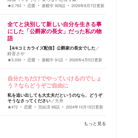
★
2,763
恋愛
連載中
929
話
2026年8月7日
更新
全てと決別して新しい自分を生きる事
にした「公爵家の長女」だった私の物
語
【4/4コミカライズ配信】公爵家の長女でした
／
鈴音さや
★
3,030
恋愛
連載中
91
話
2026年4月5日
更新
自分たちだけでやっていけるのでしょ
う？ならどうぞご自由に
私を追い出しても大丈夫だというのなら、どうぞ
そうなさってください
／
大舟
★
472
恋愛
完結済
66
話
2024年10月15日
更新
もっと見る