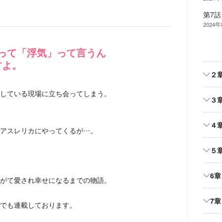
第7
2024
って「浮気」って言うん
すよ。
２
している現場に立ち会ってしまう。
３
４
アスレリカにやってくるが…。
５
6章
がて愛され幸せになるまでの物語。
7章
でも連載しております。