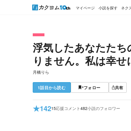
マイページ
小説を探す
ネク
浮気したあなたたち
りません。私は幸せ
月橋りら
1話目から読む
フォロー
共有
★
142
15
応援コメント
482
小説のフォロワー