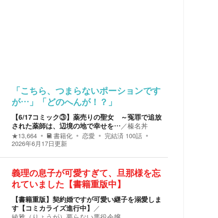
「こちら、つまらないポーションです
が…」「どのへんが！？」
【6/17コミック③】薬売りの聖女 ～冤罪で追放
された薬師は、辺境の地で幸せを…
／
榛名丼
★
13,664
書籍化
恋愛
完結済
100
話
2026年6月17日
更新
義理の息子が可愛すぎて、旦那様を忘
れていました【書籍重版中】
【書籍重版】契約婚ですが可愛い継子を溺愛しま
す【コミカライズ進行中】
／
綾雅（りょうが）要らない悪役令嬢