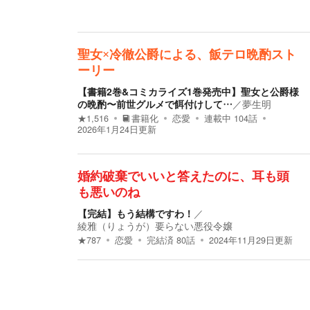
聖女×冷徹公爵による、飯テロ晩酌スト
ーリー
【書籍2巻&コミカライズ1巻発売中】聖女と公爵様
の晩酌〜前世グルメで餌付けして…
／
夢生明
★
1,516
書籍化
恋愛
連載中
104
話
2026年1月24日
更新
婚約破棄でいいと答えたのに、耳も頭
も悪いのね
【完結】もう結構ですわ！
／
綾雅（りょうが）要らない悪役令嬢
★
787
恋愛
完結済
80
話
2024年11月29日
更新