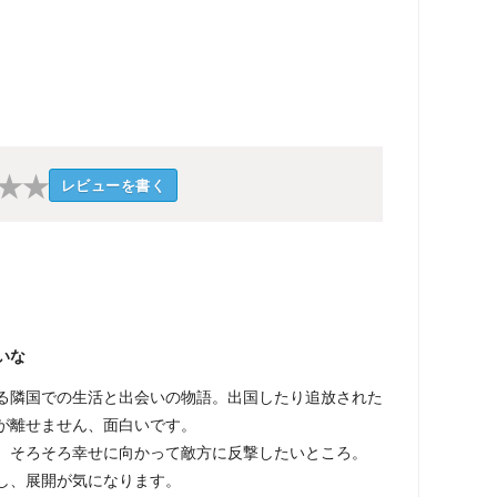
★
★
レビューを書く
いな
る隣国での生活と出会いの物語。出国したり追放された
が離せません、面白いです。
、そろそろ幸せに向かって敵方に反撃したいところ。
し、展開が気になります。