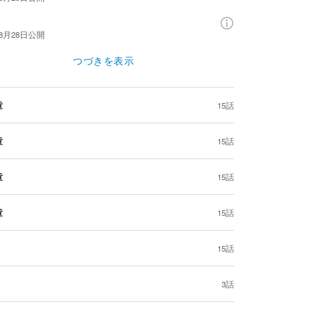
話
年8月28日
公開
つづきを表示
章
15話
章
15話
章
15話
章
15話
15話
3話