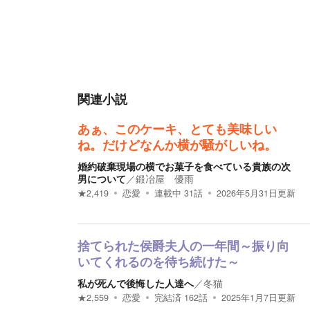
関連小説
あぁ、このケーキ、とても美味しい
ね。だけどなんか横が騒がしいね。
婚約破棄現場の横でお菓子を食べている貴族の次
男について
／
鍛冶屋 優雨
★
2,419
恋愛
連載中
31
話
2026年5月31日
更新
捨てられた侯爵夫人の一年間～振り向
いてくれるのを待ち続けた～
私が死んで後悔した人達へ
／
冬猫
★
2,559
恋愛
完結済
162
話
2025年1月7日
更新