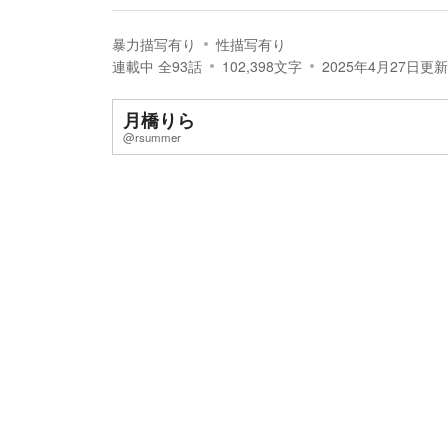
暴力描写有り
性描写有り
連載中
全
93
話
102,398
文字
2025年4月27日
更新
月橋りら
@rsummer