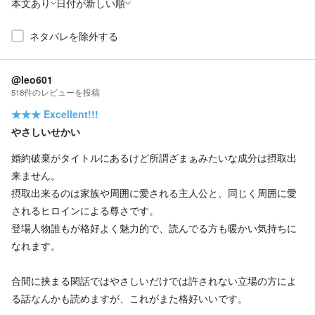
本文あり
日付が新しい順
ネタバレを除外する
@leo601
518
件の
レビューを投稿
★★★
Excellent!!!
やさしいせかい
婚約破棄がタイトルにあるけど所謂ざまぁみたいな成分は摂取出
来ません。
摂取出来るのは家族や周囲に愛される主人公と、同じく周囲に愛
されるヒロインによる尊さです。
登場人物誰もが格好よく魅力的で、読んでる方も暖かい気持ちに
なれます。
合間に挟まる閑話ではやさしいだけでは許されない立場の方によ
る話なんかも読めますが、これがまた格好いいです。