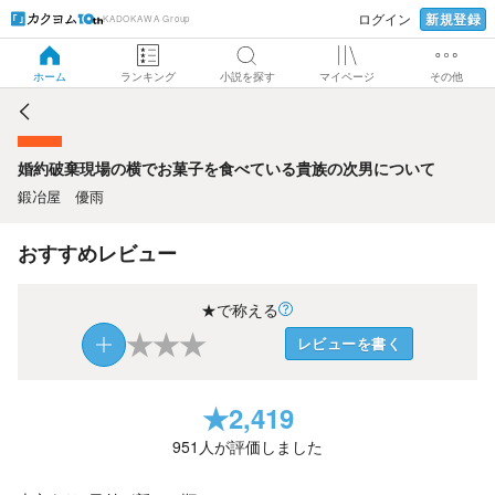
新規登録
ログイン
KADOKAWA Group
婚約破棄現場の横でお菓子を食べている貴族の次男について
ホーム
ランキング
小説を探す
マイページ
その他
婚約破棄現場の横でお菓子を食べている貴族の次男について
鍛冶屋 優雨
おすすめレビュー
★で称える
★
★
★
レビューを書く
★
2,419
951
人が評価しました