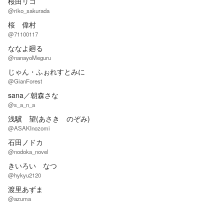
桜田リコ
@riko_sakurada
桜 偉村
@71100117
ななよ廻る
@nanayoMeguru
じゃん・ふぉれすとみに
@GianForest
sana／朝森さな
@s_a_n_a
浅驥 望(あさき のぞみ)
@ASAKInozomi
石田ノドカ
@nodoka_novel
きいろい なつ
@hykyu2120
渡里あずま
@azuma