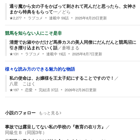
通り魔から女の子をかばって刺されて死んだと思ったら、女神さ
まから特典をもらって…
／
どら
★
2,277
ラブコメ
連載中
59
話
2025年8月23日
更新
競馬を知らない人にこそ是非
清楚でお淑やかだけど馬券カスの美人同僚にだんだんと競馬沼に
引き摺り込まれていく話
／
蒼唯まる
★
131
ラブコメ
連載中
19
話
2025年8月7日
更新
様々な読み方のできる魅力的な物語
私の使命は、お嬢様を王太子妃にすることですので！
／
八星 こはく
★
197
恋愛
完結済
37
話
2026年2月26日
更新
小説のフォロー
もっと見る
事故では露呈してない私の学校の『教育の在り方』
／
同級生Ｂ（同国3年）