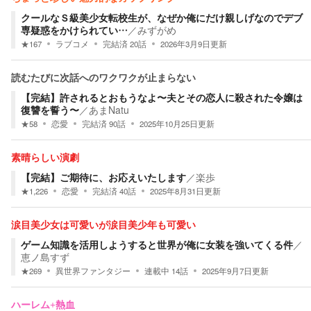
クールなＳ級美少女転校生が、なぜか俺にだけ親しげなのでデブ
専疑惑をかけられてい…
／
みずがめ
★
167
ラブコメ
完結済
20
話
2026年3月9日
更新
読むたびに次話へのワクワクが止まらない
【完結】許されるとおもうなよ〜夫とその恋人に殺された令嬢は
復讐を誓う〜
／
あまNatu
★
58
恋愛
完結済
90
話
2025年10月25日
更新
素晴らしい演劇
【完結】ご期待に、お応えいたします
／
楽歩
★
1,226
恋愛
完結済
40
話
2025年8月31日
更新
涙目美少女は可愛いが涙目美少年も可愛い
ゲーム知識を活用しようすると世界が俺に女装を強いてくる件
／
恵ノ島すず
★
269
異世界ファンタジー
連載中
14
話
2025年9月7日
更新
ハーレム+熱血