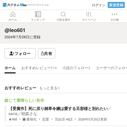
新規登録
ログイン
KADOKAWA Group
ホーム
ランキング
小説を探す
マイページ
その他
@leo601
2024年7月28日
に登録
フォロー
共有
ホーム
おすすめレビュー
519
小説のフォロー
3
ユーザーのフォロ
おすすめレビュー
もっと見る
総じて素晴らしい良作
【受賞作】死に戻り雑草令嬢は愛する旦那様と別れたい
／
sana／朝森さな
★
968
書籍化
恋愛
完結済
46
話
2026年5月25日
更新