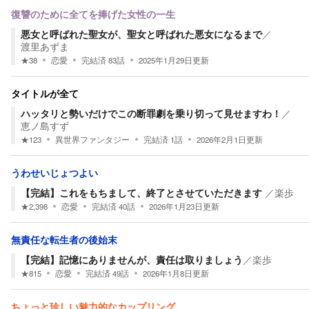
復讐のために全てを捧げた女性の一生
悪女と呼ばれた聖女が、聖女と呼ばれた悪女になるまで
／
渡里あずま
★
38
恋愛
完結済
83
話
2025年1月29日
更新
タイトルが全て
ハッタリと勢いだけでこの断罪劇を乗り切って見せますわ！
／
恵ノ島すず
★
123
異世界ファンタジー
完結済
1
話
2026年2月1日
更新
うわせいじょつよい
【完結】これをもちまして、終了とさせていただきます
／
楽歩
★
2,398
恋愛
完結済
40
話
2026年1月23日
更新
無責任な転生者の後始末
【完結】記憶にありませんが、責任は取りましょう
／
楽歩
★
815
恋愛
完結済
49
話
2026年1月8日
更新
ちょっと珍しい魅力的なカップリング