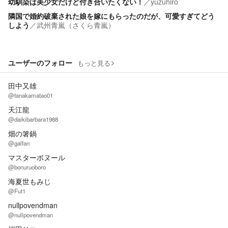
幼馴染は美少女だけど付き合いたくない！
／
yuzuhiro
隣国で婚約破棄された娘を嫁にもらったのだが、可愛すぎてどう
しよう
／
武州青嵐（さくら青嵐）
ユーザーのフォロー
もっと見る
田中又雄
@tanakamatao01
天江龍
@daikibarbara1988
畑の箸鍋
@galfan
マスターボヌール
@bonuruoboro
海夏世もみじ
@Fut1
nullpovendman
@nullpovendman