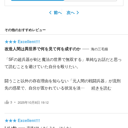
前へ
次へ
その他のおすすめレビュー
★★★
Excellent!!!
改造人間は異世界で何を見て何を成すのか
海の三毛猫
「SFの超兵器が剣と魔法の世界で無双する」単純なお話だと思っ
て読むことを避けていた自分を殴りたい。
闘うこと以外の存在理由を知らない「元人間の戦闘兵器」が流刑
先の惑星で、自分が置かれている状況を淡…
続きを読む
3
2025年10月8日 19:12
★★★
Excellent!!!
いいね
宙道123（そらみち けんた）