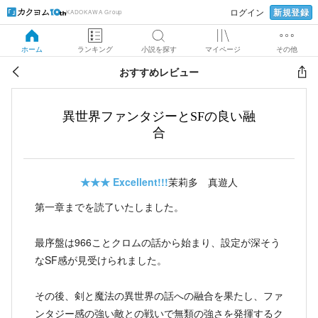
新規登録
ログイン
KADOKAWA Group
ホーム
ランキング
小説を探す
マイページ
その他
おすすめレビュー
異世界ファンタジーとSFの良い融
合
★★★
Excellent!!!
茉莉多 真遊人
第一章までを読了いたしました。
最序盤は966ことクロムの話から始まり、設定が深そう
なSF感が見受けられました。
その後、剣と魔法の異世界の話への融合を果たし、ファ
ンタジー感の強い敵との戦いで無類の強さを発揮するク