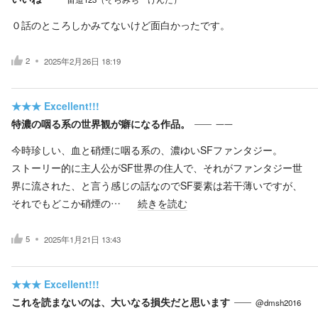
０話のところしかみてないけど面白かったです。
2
2025年2月26日 18:19
★★★
Excellent!!!
特濃の咽る系の世界観が癖になる作品。
一一
今時珍しい、血と硝煙に咽る系の、濃ゆいSFファンタジー。
ストーリー的に主人公がSF世界の住人で、それがファンタジー世
界に流された、と言う感じの話なのでSF要素は若干薄いですが、
それでもどこか硝煙の…
続きを読む
5
2025年1月21日 13:43
★★★
Excellent!!!
これを読まないのは、大いなる損失だと思います
@dmsh2016