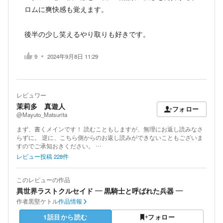
ロムに爽快感も覚えます。
後半の少し笑えるやり取りも好きです。
9
2024年9月8日 11:29
レビュワー
茉莉多 真遊人
フォロー
@Mayuto_Matsurita
まず、書くメインです！ 読むこともしますが、無理にお返し読みなさ
らずに。 逆に、こちら側からのお返し読みができないこともございま
すのでご承知おきください。 …
レビュー投稿
228
件
このレビューの作品
異世界ラストクルセイド ― 黒騎士と呼ばれた兵器 ―
作者
黒堅ケトル
作品情報
1話目から読む
フォロー