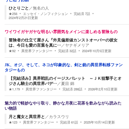
ひとりごと
／
無名の人
★
256
エッセイ・ノンフィクション
完結済
7
話
2024年2月21日
更新
ワイワイガヤガヤな明るい雰囲気をメインに楽しめる冒険もの
冒険者の仕立て屋さん『外見偏差値カンストオーバーの彼女
は、今日も愛の言葉を真に…
／
ヤナギメリア
★
92
異世界ファンタジー
完結済
32
話
2024年10月5日
更新
JK、オジ、そして、ネコが印象的な、剣と銃の異世界転移ファン
タジーもの
【完結済み】異界戦乱のイージスバレット ～ＪＫ狙撃手とオ
ジさん騎士の異世界バデ…
／
夏目 錦
★
1,179
異世界ファンタジー
完結済
288
話
2026年2月10日
更新
魅力的で軽妙なやり取り、静かな月夜に花茶を飲みながら読みた
い物語
月と魔女と異世界と
／
カラスウリ
★
123
異世界ファンタジー
完結済
61
話
2025年10月14日
更新