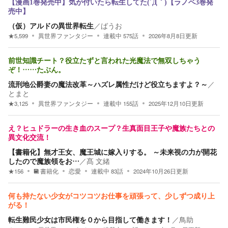
【漫画1巻発売中】気が付いたら転生してた(´Д｀)【ラノベ3巻発
売中】
（仮）アルドの異世界転生
／
ばうお
★
5,599
異世界ファンタジー
連載中
575
話
2026年8月8日
更新
前世知識チート？役立たずと言われた光魔法で無双しちゃう
ぞ！……たぶん。
流刑地公爵妻の魔法改革～ハズレ属性だけど役立ちますよ？～
／
とまと
★
3,125
異世界ファンタジー
連載中
155
話
2025年12月10日
更新
え？ヒュドラーの生き血のスープ？生真面目王子や魔族たちとの
異文化交流！
【書籍化】無才王女、魔王城に嫁入りする。 ～未来視の力が開花
したので魔族領をお…
／
髙 文緒
★
156
書籍化
恋愛
連載中
83
話
2024年10月26日
更新
何も持たない少女がコツコツお仕事を頑張って、少しずつ成り上
がる！
転生難民少女は市民権を０から目指して働きます！
／
鳥助