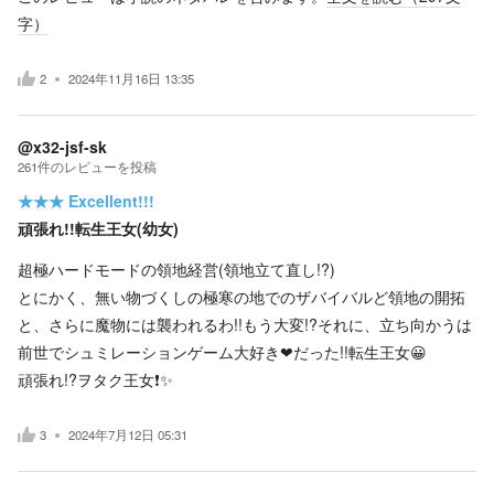
字）
2
2024年11月16日 13:35
@x32-jsf-sk
261
件の
レビューを投稿
★★★
Excellent!!!
頑張れ!!転生王女(幼女)
超極ハードモードの領地経営(領地立て直し!?)
とにかく、無い物づくしの極寒の地でのザバイバルど領地の開拓
と、さらに魔物には襲われるわ!!もう大変!?それに、立ち向かうは
前世でシュミレーションゲーム大好き❤だった!!転生王女😀
頑張れ!?ヲタク王女❗✨
3
2024年7月12日 05:31