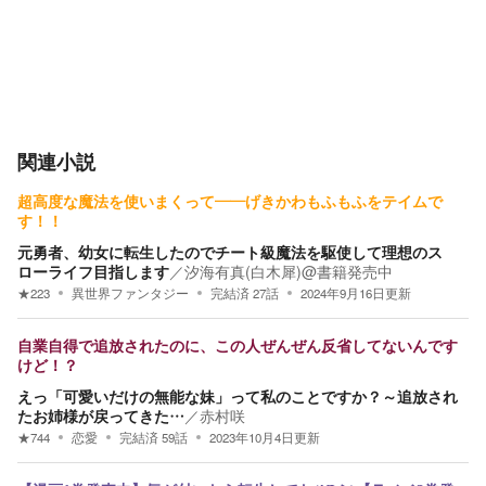
関連小説
超高度な魔法を使いまくって――げきかわもふもふをテイムで
す！！
元勇者、幼女に転生したのでチート級魔法を駆使して理想のス
ローライフ目指します
／
汐海有真(白木犀)@書籍発売中
★
223
異世界ファンタジー
完結済
27
話
2024年9月16日
更新
自業自得で追放されたのに、この人ぜんぜん反省してないんです
けど！？
えっ「可愛いだけの無能な妹」って私のことですか？～追放され
たお姉様が戻ってきた…
／
赤村咲
★
744
恋愛
完結済
59
話
2023年10月4日
更新