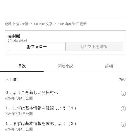
連載中
全
272
話
600,901
文字
2026年8月2日
更新
赤村咲
@hatarakiari
フォロー
ギフトを贈る
目次
関連小説
詳細
目次
１章
79話
０．ようこそ新しい開拓村へ！
2024年7月4日
公開
１．まずは基本情報を確認しよう（１）
2024年7月4日
公開
１．まずは基本情報を確認しよう（２）
2024年7月4日
公開