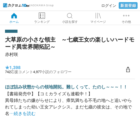
新規登録
ログイン
KADOKAWA Group
ホーム
ランキング
小説を探す
マイページ
その他
大草原の小さな領主 ～七歳王女の楽しいハードモ
ード異世界開拓記～
赤村咲
★
1,398
742
応援コメント
4,977
小説のフォロワー
ほぼ詰み状態からの領地開拓。難しくって、たのし～～～！！
【書籍発売中】【コミカライズも連載中！】
異母姉たちの嫌がらせにより、瘴気満ちる不毛の地へと追いやら
れてしまった幼い王女アレクシス。まだ七歳の彼女は、その地で
名
…続きを読む