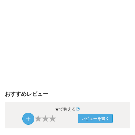
おすすめレビュー
★で称える
★
★
★
レビューを書く