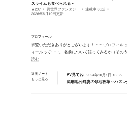
スライムも食べられる～
★
237
異世界ファンタジー
連載中
80
話
2026年6月10日
更新
プロフィール
御覧いただきありがとございます！ ……プロフィル
ィールって……。 名前について語ってみるか（そのう
読む
近況ノート
PV見てね
2024年10月1日 13:35
もっと見る
流刑地公爵妻の領地改革～ハズレ