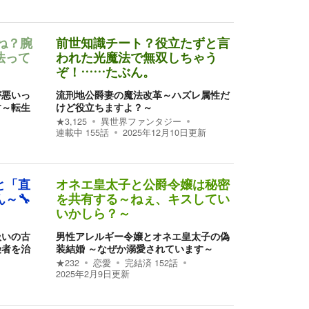
ね？腕
前世知識チート？役立たずと言
法って
われた光魔法で無双しちゃう
ぞ！……たぶん。
が悪いっ
流刑地公爵妻の魔法改革～ハズレ属性だ
す～転生
けど役立ちますよ？～
★
3,125
異世界ファンタジー
連載中
155
話
2025年12月10日
更新
と「直
オネエ皇太子と公爵令嬢は秘密
～🔧
を共有する～ねぇ、キスしてい
いかしら？～
扱いの古
男性アレルギー令嬢とオネエ皇太子の偽
険者を治
装結婚 ～なぜか溺愛されています～
★
232
恋愛
完結済
152
話
2025年2月9日
更新