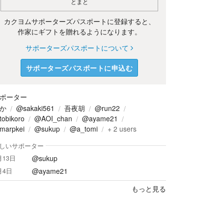
とまと
カクヨムサポーターズパスポートに登録すると、
作家にギフトを贈れるようになります。
サポーターズパスポートについて
サポーターズパスポートに申込む
ポーター
か
@sakaki561
吾夜胡
@run22
obikoro
@AOI_chan
@ayame21
marpkei
@sukup
@a_tomi
+
2
users
しいサポーター
@sukup
月13日
@ayame21
月4日
もっと見る