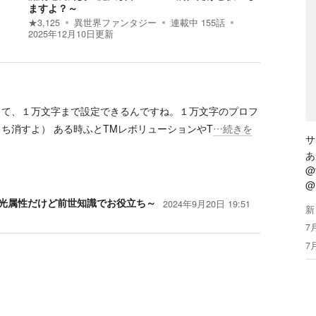
ますよ？～
★
3,125
異世界ファンタジー
連載中
155
話
2025年12月10日
更新
って、１万文字まで設定できるんですね。１万文字のプロフ
ち消すよ） ある時ふとTMレボリューションやT
…続きを
サ
あ
@t
@
光属性だけど前世知識でお役立ち～
2024年9月20日 19:51
新
7
7