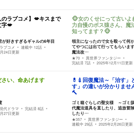
人のラブコメ】💋キスまで
🐵女のくせにって古いよ
字💋
力自慢のボス猿さん、魔
知ってます？🐵
君が好きすぎるギャルの6年目
領主になったので女を殴って何
てやつには出て行ってもらいま
ラブコメ
連載中
12
話
魔法改…
2月24日
更新
★
70
異世界ファンタジー
完結済
7
話
2025年12月11日
更新
ださい、命あげます
💊💉回復魔法～「治す」
す」の違いが分かりません
🔨
渡
ゴミ箱ぐらしの聖女様 ～ゴミ
代魔法道具を直したり、追放冒
現代ドラマ
完結済
8
話
したり…
3月27日
更新
★
357
異世界ファンタジー
連載中
29
話
2025年2月26日
更新