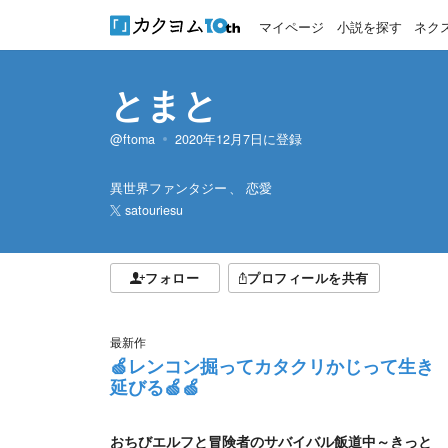
マイページ
小説を探す
ネク
とまと
@ftoma
2020年12月7日
に登録
異世界ファンタジー
恋愛
satouriesu
フォロー
プロフィールを共有
最新作
🍏レンコン掘ってカタクリかじって生き
延びる🍏🍏
おちびエルフと冒険者のサバイバル飯道中～きっと