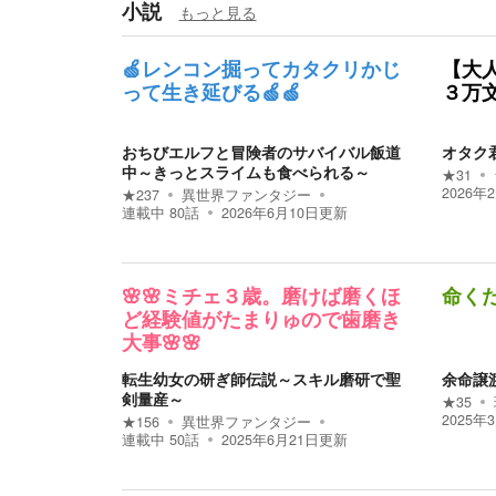
小説
もっと見る
🍏レンコン掘ってカタクリかじ
【大
って生き延びる🍏🍏
３万文
おちびエルフと冒険者のサバイバル飯道
オタク
中～きっとスライムも食べられる～
★
31
2026年
★
237
異世界ファンタジー
連載中
80
話
2026年6月10日
更新
🌸🌸ミチェ３歳。磨けば磨くほ
命く
ど経験値がたまりゅので歯磨き
大事🌸🌸
転生幼女の研ぎ師伝説～スキル磨研で聖
余命譲
剣量産～
★
35
2025年
★
156
異世界ファンタジー
連載中
50
話
2025年6月21日
更新