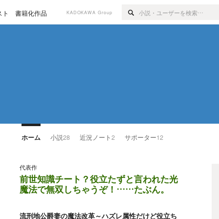
スト
書籍化作品
KADOKAWA Group
ホーム
小説
28
近況ノート
2
サポーター
12
代表作
前世知識チート？役立たずと言われた光
魔法で無双しちゃうぞ！……たぶん。
流刑地公爵妻の魔法改革～ハズレ属性だけど役立ち