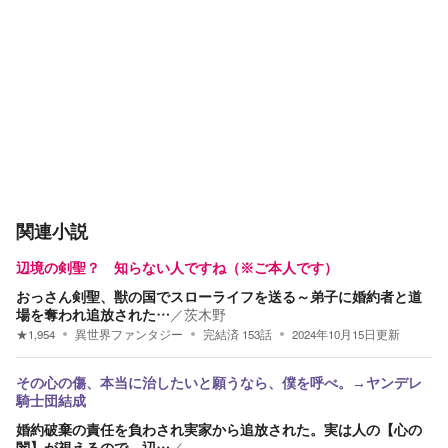
関連小説
辺境の剣聖？ 知らない人ですね（※ご本人です）
おっさん剣聖、獣の国でスローライフを送る～弟子に婚約者と道
場を奪われ追放された…
／
茨木野
★
1,954
異世界ファンタジー
完結済
153
話
2024年10月15日
更新
その心の傷、本当に治したいと願うなら、僕を呼べ。→ヤンデレ
騎士団結成
婚約破棄の責任を負わされ実家から追放された。実は人の【心の
闇】が視えるので、辺…
／