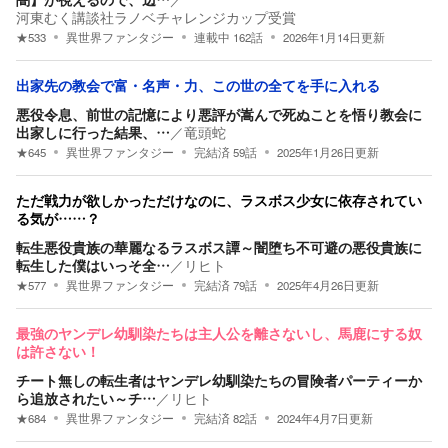
河東むく講談社ラノベチャレンジカップ受賞
★
533
異世界ファンタジー
連載中
162
話
2026年1月14日
更新
出家先の教会で富・名声・力、この世の全てを手に入れる
悪役令息、前世の記憶により悪評が嵩んで死ぬことを悟り教会に
出家しに行った結果、…
／
竜頭蛇
★
645
異世界ファンタジー
完結済
59
話
2025年1月26日
更新
ただ戦力が欲しかっただけなのに、ラスボス少女に依存されてい
る気が……？
転生悪役貴族の華麗なるラスボス譚～闇堕ち不可避の悪役貴族に
転生した僕はいっそ全…
／
リヒト
★
577
異世界ファンタジー
完結済
79
話
2025年4月26日
更新
最強のヤンデレ幼馴染たちは主人公を離さないし、馬鹿にする奴
は許さない！
チート無しの転生者はヤンデレ幼馴染たちの冒険者パーティーか
ら追放されたい～チ…
／
リヒト
★
684
異世界ファンタジー
完結済
82
話
2024年4月7日
更新