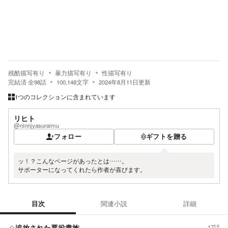
残酷描写有り
暴力描写有り
性描写有り
完結済
全
98
話
100,148
文字
2024年8月11日
更新
1つのコレクションに含まれています
リヒト
@ninnjyasuraimu
フォロー
ギフトを贈る
ッ！？こんなページがあったとは……。
サポーターになってくれたら作者が喜びます。
目次
関連小説
詳細
目次
追放された悪役貴族
17話