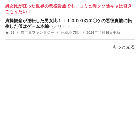
男女比が狂った世界の悪役貴族でも、コミュ障クソ陰キャは引き
こもりたい！
貞操観念が逆転した男女比１：１０００のエ〇ゲの悪役貴族に転
生した僕はゲーム本編…
／
リヒト
★
439
異世界ファンタジー
完結済
75
話
2024年11月16日
更新
もっと見る