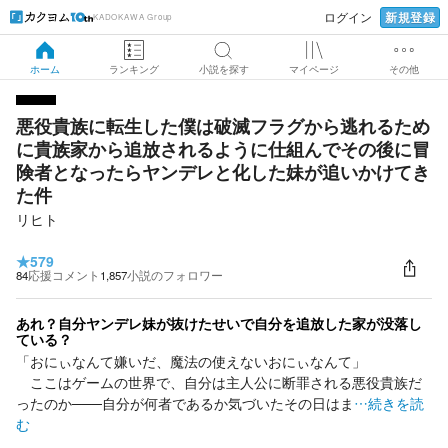
新規登録
ログイン
KADOKAWA Group
ホーム
ランキング
小説を探す
マイページ
その他
悪役貴族に転生した僕は破滅フラグから逃れるため
に貴族家から追放されるように仕組んでその後に冒
険者となったらヤンデレと化した妹が追いかけてき
た件
リヒト
★
579
84
応援コメント
1,857
小説のフォロワー
あれ？自分ヤンデレ妹が抜けたせいで自分を追放した家が没落し
ている？
「おにぃなんて嫌いだ、魔法の使えないおにぃなんて」
ここはゲームの世界で、自分は主人公に断罪される悪役貴族だ
ったのか───自分が何者であるか気づいたその日はま
…続きを読
む