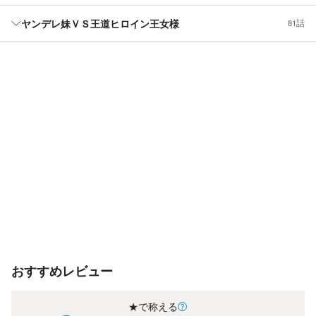
ヤンデレ妹ＶＳ王道ヒロイン王女様
81話
おすすめレビュー
★で称える