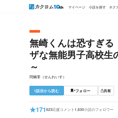
マイページ
小説を探す
ネク
無崎くんは恐すぎる
ザな無能男子高校生
～
閃幽零（せんれいす）
1話目から読む
フォロー
共有
★
171
623
応援コメント
1,630
小説のフォロワー