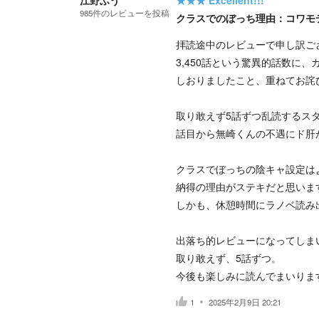
江野ふう
★★★
Excellent!!!
985
件の
レビューを投稿
クラスでのぼっち理由：コワモ
拝読途中のレビューで申し訳ご
3,450話という驚異的話数に
しおりましたこと、重ねてお詫
取り敢えず5話ずつ乱読するス
話目から無崎くんの不遇にド肝
クラスでぼっちの陰キャ設定は
納得の理由がステキだと思いま
しかも、休憩時間にラノベ読み
出落ち的レビューになってしま
取り敢えず、5話ずつ。
今後も楽しみに読んでまいりま
1
2025年2月9日 20:21