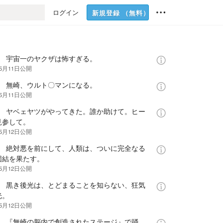
ログイン
新規登録
（無料）
話 宇宙一のヤクザは怖すぎる。
年5月11日
公開
話 無崎、ウルト〇マンになる。
年5月11日
公開
話 ヤベェヤツがやってきた。誰か助けて。ヒー
見参して。
年5月12日
公開
話 絶対悪を前にして、人類は、ついに完全なる
団結を果たす。
年5月12日
公開
話 黒き後光は、とどまることを知らない、狂気
光。
年5月12日
公開
話 『無崎の脳内で創造されたステージ』で踊