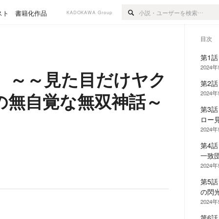
スト
書籍化作品
KADOKAWA Group
目次
第1
2024
 ～～見た目だけヤク
第2
の無自覚な無双神話～
2024
第3
ロー
2024
第4
一致
2024
第5
の閃
2024
第6