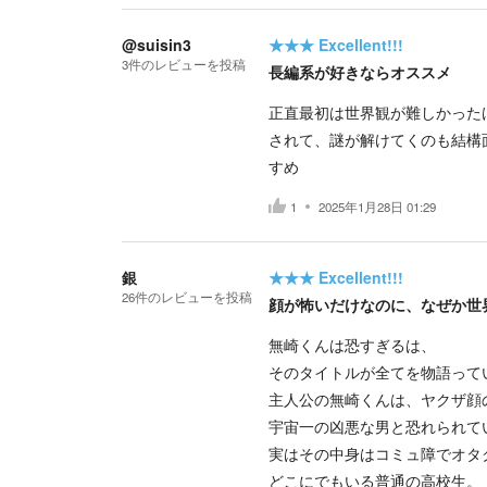
@suisin3
★★★
Excellent!!!
3
件の
レビューを投稿
長編系が好きならオススメ
正直最初は世界観が難しかった
されて、謎が解けてくのも結構
すめ
1
2025年1月28日 01:29
銀
★★★
Excellent!!!
26
件の
レビューを投稿
顔が怖いだけなのに、なぜか世
無崎くんは恐すぎるは、
そのタイトルが全てを物語って
主人公の無崎くんは、ヤクザ顔
宇宙一の凶悪な男と恐れられて
実はその中身はコミュ障でオタ
どこにでもいる普通の高校生。