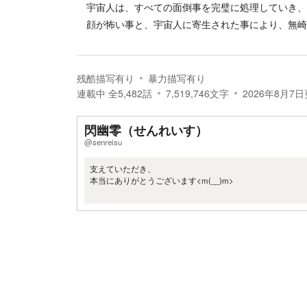
宇宙人は、すべての面倒事を完璧に処理していき、
顔が怖い事と、宇宙人に寄生された事により、無崎
残酷描写有り
暴力描写有り
連載中
全
5,482
話
7,519,746
文字
2026年8月7日
閃幽零（せんれいす）
@senreisu
支えていただき、
本当にありがとうございます<m(__)m>