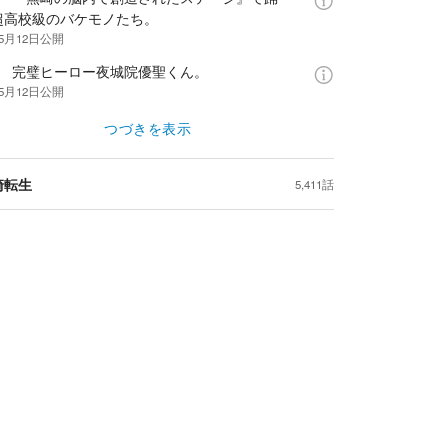
超高校級のバケモノたち。
年5月12日
公開
話 完璧ヒーロー夜城院優聖くん。
年5月12日
公開
つづきを表示
崎転生
5,411話