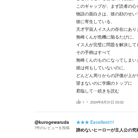
このギャップが、まず読者の心
物語の面白さは、彼の顔のせい
彼に寄生している、
天才宇宙人イス人の存在にあり
無崎くんが危機に陥るたびに、
イス人が完璧に問題を解決して
その手柄はすべて
無崎くんのものになってしまい
彼は何もしていないのに、
どんどん周りからの評価が上が
望まないのに学園のトップに
君臨して…
続きを読む
1
2024年8月31日 03:02
@kurogewaruda
★★★
Excellent!!!
7
件の
レビューを投稿
諦めないヒーローが主人公の究