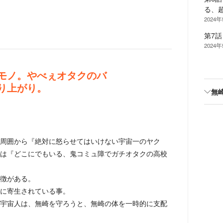
る、
2024
第7
2024
モノ。やべぇオタクのバ
り上がり。
無
周囲から『絶対に怒らせてはいけない宇宙一のヤク
は『どこにでもいる、鬼コミュ障でガチオタクの高校
徴がある。
に寄生されている事。
宇宙人は、無崎を守ろうと、無崎の体を一時的に支配