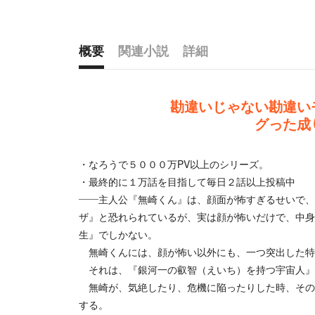
概要
関連小説
詳細
概要
勘違いじゃない勘違い
グった成
・なろうで５０００万PV以上のシリーズ。
・最終的に１万話を目指して毎日２話以上投稿中
――主人公『無崎くん』は、顔面が怖すぎるせいで、
ザ』と恐れられているが、実は顔が怖いだけで、中身
生』でしかない。
無崎くんには、顔が怖い以外にも、一つ突出した特
それは、『銀河一の叡智（えいち）を持つ宇宙人』
無崎が、気絶したり、危機に陥ったりした時、その
する。