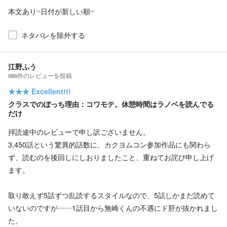
本文あり
日付が新しい順
ネタバレを除外する
江野ふう
986
件の
レビューを投稿
★★★
Excellent!!!
クラスでのぼっち理由：コワモテ。休憩時間はラノベを読んでる
だけ
拝読途中のレビューで申し訳ございません。
3,450話という驚異的話数に、カクヨムコン参加作品にも関わら
ず、読むのを後回しにしおりましたこと、重ねてお詫び申し上げ
ます。
取り敢えず5話ずつ乱読するスタイルなので、5話しかまだ読めて
いないのですが……1話目から無崎くんの不遇にド肝が抜かれまし
た。