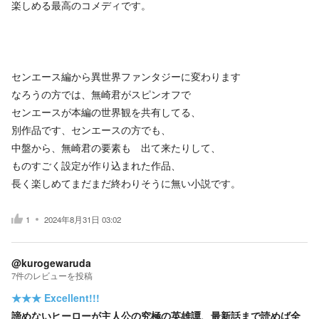
楽しめる最高のコメディです。
センエース編から異世界ファンタジーに変わります
なろうの方では、無崎君がスピンオフで
センエースが本編の世界観を共有してる、
別作品です、センエースの方でも、
中盤から、無崎君の要素も゙出て来たりして、
ものすごく設定が作り込まれた作品、
長く楽しめてまだまだ終わりそうに無い小説です。
1
2024年8月31日 03:02
@kurogewaruda
7
件の
レビューを投稿
★★★
Excellent!!!
諦めないヒーローが主人公の究極の英雄譚、最新話まで読めば全