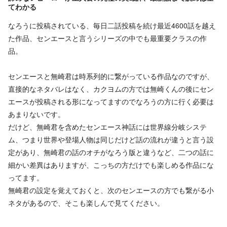
てわかる
なろうに投稿されている、毎日二話投稿を続け最近4600話を越え
た作品、センエースと言うシリーズの中でも最重要クラスの作
品。
センエースと無崎君は時系列的に繋がっている作品なのですが、
直接的なネタバレはなく、カクヨムの方では無崎くんの後にセン
エースが投稿される形になってますのでなろうの方に行く必要は
あまりないです。
だけど、無崎君を含めたセンエース神話には世界線分岐システ
ム、つまり世界や登場人物は同じだけど話の流れが違うと言う設
定があり、無崎君の話のオチがなろう版と違うなど、二つの話に
細かい差異はありますが、こっちの方だけでも楽しめる作品にな
ってます。
無崎君の設定を覚えておくと、次のセンエースの方でも繋がる小
ネタがあるので、そこも楽しんで見てください。