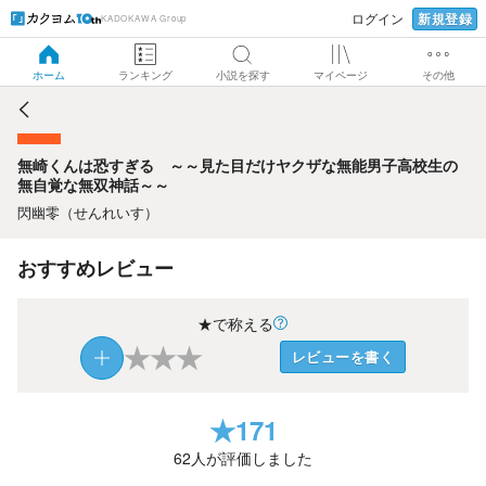
新規登録
ログイン
KADOKAWA Group
無崎くんは恐すぎる ～～見た目だけヤクザな無能男子高校
生の無自覚な無双神話～～
ホーム
ランキング
小説を探す
マイページ
その他
無崎くんは恐すぎる ～～見た目だけヤクザな無能男子高校生の
無自覚な無双神話～～
閃幽零（せんれいす）
おすすめレビュー
★で称える
★
★
★
レビューを書く
★
171
62
人が評価しました