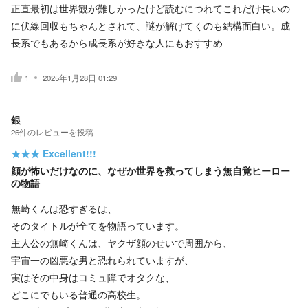
正直最初は世界観が難しかったけど読むにつれてこれだけ長いの
に伏線回収もちゃんとされて、謎が解けてくのも結構面白い。成
長系でもあるから成長系が好きな人にもおすすめ
1
2025年1月28日 01:29
銀
26
件の
レビューを投稿
★★★
Excellent!!!
顔が怖いだけなのに、なぜか世界を救ってしまう無自覚ヒーロー
の物語
無崎くんは恐すぎるは、
そのタイトルが全てを物語っています。
主人公の無崎くんは、ヤクザ顔のせいで周囲から、
宇宙一の凶悪な男と恐れられていますが、
実はその中身はコミュ障でオタクな、
どこにでもいる普通の高校生。