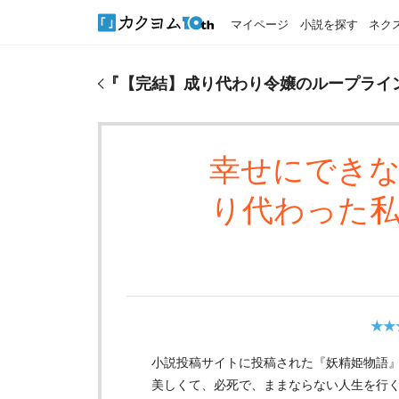
マイページ
小説を探す
ネク
『
【完結】成り代わり令嬢のループライン
』のおす
『
【完結】成り代わり令嬢のループライ
幸せにでき
り代わった
★★
小説投稿サイトに投稿された『妖精姫物語
美しくて、必死で、ままならない人生を行