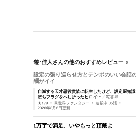
遊･佳人
さんの他のおすすめレビュー
8
設定の張り巡らせ方とテンポのいい会話
酬がイイ
自滅する天才悪役貴族に転生したけど、設定厨知識
堕ちフラグをへし折ったヒロイ…
／
涼暮皐
★
179
異世界ファンタジー
連載中
35
話
2026年2月8日
更新
1万字で満足、いやもっと頂戴よ