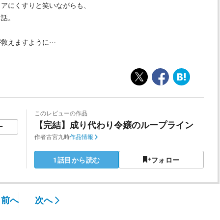
ィアにくすりと笑いながらも、
お話。
が救えますように…
このレビューの作品
【完結】成り代わり令嬢のループライン
ー
作者
古宮九時
作品情報
1話目から読む
フォロー
前へ
次へ