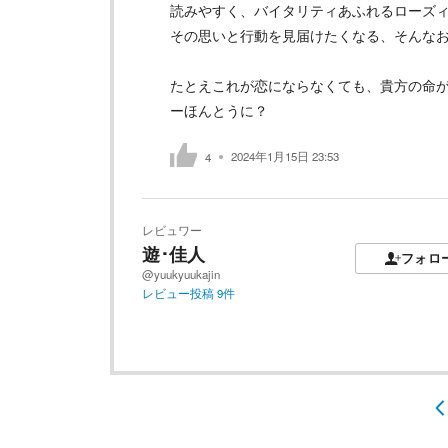
読みやすく、バイタリティあふれるローズ
その思いと行動を見届けたくなる、そんな
たとえこれが恋にならなくても、貴方の命
ーほんとうに？
2024年1月15日 23:53
4
レビュワー
遊･佳人
フォロ
@yuukyuukajin
レビュー投稿
9
件