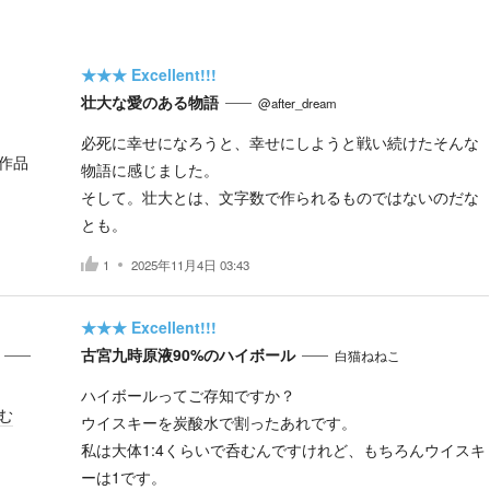
★★★
Excellent!!!
壮大な愛のある物語
@after_dream
必死に幸せになろうと、幸せにしようと戦い続けたそんな
作品
物語に感じました。
そして。壮大とは、文字数で作られるものではないのだな
とも。
1
2025年11月4日 03:43
★★★
Excellent!!!
古宮九時原液90%のハイボール
白猫ねねこ
ハイボールってご存知ですか？
む
ウイスキーを炭酸水で割ったあれです。
私は大体1:4くらいで呑むんですけれど、もちろんウイスキ
ーは1です。