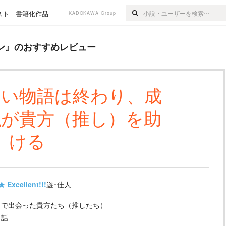
スト
書籍化作品
KADOKAWA Group
すめレビュー
ン
』のおすすめレビュー
ない物語は終わり、成
私が貴方（推し）を助
ける
★
Excellent!!!
遊･佳人
』で出会った貴方たち（推したち）
く話