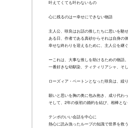
叶えてくても叶わないもの
心に残るのはー幸せにできない物語
主人公、咲良はお話の推したちに思いを馳
ある日、作者である真砂からそれは自身の
幸せな終わりを迎えるために、主人公を継
ーこれは、大事な推しを助けるための物語
一番好きな幼馴染、ティティリアシャ、そ
ローズィア・ベートンとなった咲良は、繰
願いと思いを胸の奥に包み抱き、成り代わ
そして、2年の仮初の婚約を結び、相棒とな
テンポのいい会話を中心に
熱心に読み漁ったループの知識で世界を救