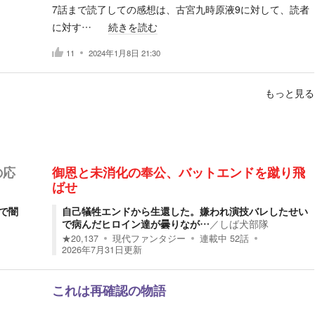
7話まで読了しての感想は、古宮九時原液9に対して、読者
に対す…
続きを読む
11
2024年1月8日 21:30
もっと見る
の応
御恩と未消化の奉公、バットエンドを蹴り飛
ばせ
で闇
自己犠牲エンドから生還した。嫌われ演技バレしたせい
で病んだヒロイン達が曇りなが…
／
しば犬部隊
★
20,137
現代ファンタジー
連載中
52
話
2026年7月31日
更新
これは再確認の物語