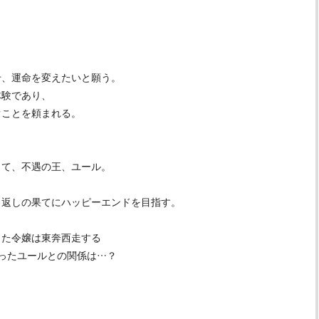
せ、運命を変えたいと願う。
体験であり、
ぐことを頼まれる。
。
して、不遇の王、ユール。
り返しの果てにハッピーエンドを目指す。
った令嬢は東奔西走する
ったユールとの関係は…？
う