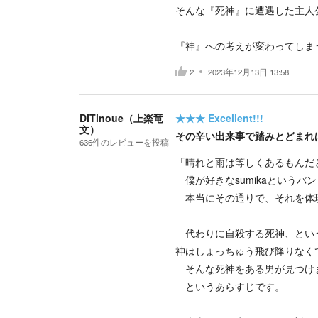
そんな『死神』に遭遇した主人
『神』への考えが変わってしま
2
2023年12月13日 13:58
DITinoue（上楽竜
★★★
Excellent!!!
文）
その辛い出来事で踏みとどまれ
636
件の
レビューを投稿
「晴れと雨は等しくあるもんだ
僕が好きなsumikaというバ
本当にその通りで、それを体
代わりに自殺する死神、という
神はしょっちゅう飛び降りなく
そんな死神をある男が見つけ
というあらすじです。