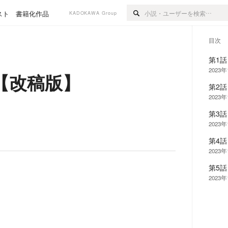
スト
書籍化作品
KADOKAWA Group
目次
第1
2023
【改稿版】
第2話
2023
第3話
2023
第4話
2023
第5話
2023