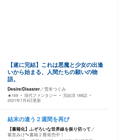
【遂に完結】これは悪魔と少女の出逢
いから始まる、人間たちの願いの物
語。
Desire/Disaster
／
雪本つぐみ
★
169
現代ファンタジー
完結済
188
話
2021年7月4日
更新
結末の違う２週間を再び
【書籍化】ふぞろいな世界線を振り切って
／
紫音みけ🐾書籍２冊発売中！