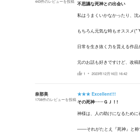
443
件の
レビューを投稿
不思議な死神との出会い
私はうまくいかなかったり、沈
もちろん元気な時もオススメ(*´∇
日常を生き抜く力を貰える作品
元のお話も好きですけど、改稿
1
2023年12月16日 16:42
奈那美
★★★
Excellent!!!
1708
件の
レビューを投稿
その死神……ＧＪ！!
神様は、人の助けになるために
───それがたとえ『死神』と