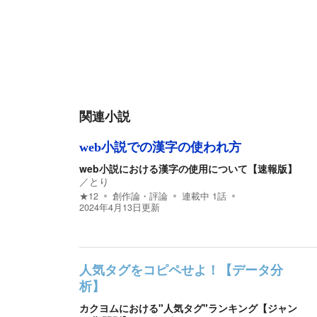
関連小説
web小説での漢字の使われ方
web小説における漢字の使用について【速報版】
／
とり
★
12
創作論・評論
連載中
1
話
2024年4月13日
更新
人気タグをコピペせよ！【データ分
析】
カクヨムにおける"人気タグ"ランキング【ジャン