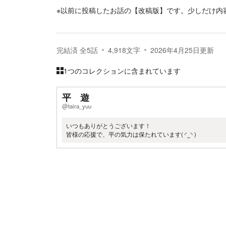
※以前に投稿したお話の【改稿版】です。少しだけ内
完結済
全
5
話
4,918
文字
2026年4月25日
更新
1つのコレクションに含まれています
平 遊
@taira_yuu
いつもありがとうございます！
皆様の応援で、平の気力は保たれています(⁠ ⁠◜⁠‿⁠◝⁠ ⁠)⁠