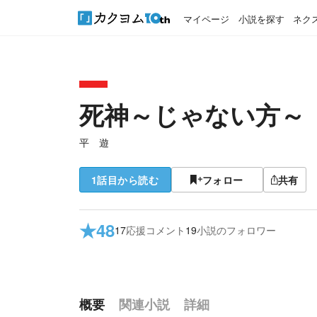
マイページ
小説を探す
ネク
死神～じゃない方～
平 遊
1話目から読む
フォロー
共有
★
48
17
応援コメント
19
小説のフォロワー
概要
関連小説
詳細