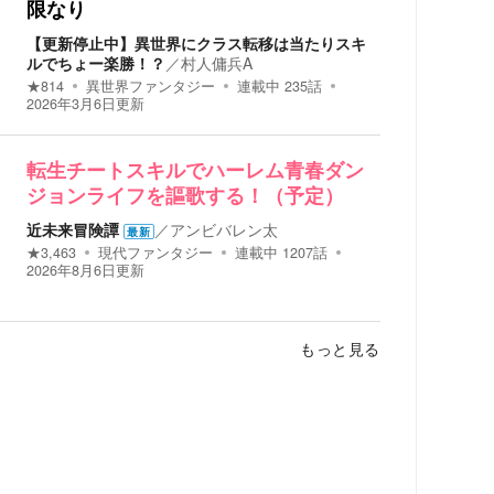
限なり
【更新停止中】異世界にクラス転移は当たりスキ
ルでちょー楽勝！？
／
村人傭兵A
★
814
異世界ファンタジー
連載中
235
話
2026年3月6日
更新
転生チートスキルでハーレム青春ダン
ジョンライフを謳歌する！（予定）
近未来冒険譚
／
アンビバレン太
最新
★
3,463
現代ファンタジー
連載中
1207
話
2026年8月6日
更新
もっと見る