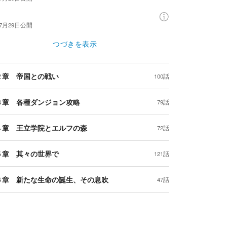
年7月29日
公開
つづきを表示
２章 帝国との戦い
100話
３章 各種ダンジョン攻略
79話
４章 王立学院とエルフの森
72話
５章 其々の世界で
121話
６章 新たな生命の誕生、その息吹
47話