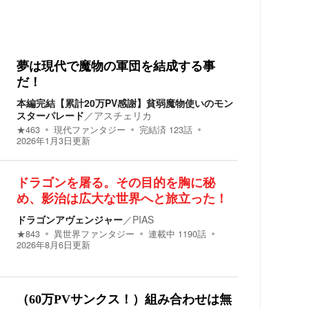
夢は現代で魔物の軍団を結成する事
だ！
本編完結【累計20万PV感謝】貧弱魔物使いのモン
スターパレード
／
アスチェリカ
★
463
現代ファンタジー
完結済
123
話
2026年1月3日
更新
ドラゴンを屠る。その目的を胸に秘
め、影治は広大な世界へと旅立った！
ドラゴンアヴェンジャー
／
PIAS
★
843
異世界ファンタジー
連載中
1190
話
2026年8月6日
更新
（60万PVサンクス！）組み合わせは無