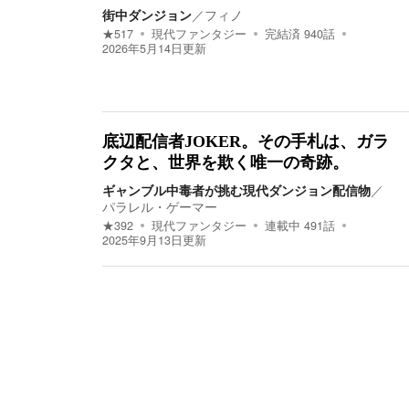
街中ダンジョン
／
フィノ
★
517
現代ファンタジー
完結済
940
話
2026年5月14日
更新
底辺配信者JOKER。その手札は、ガラ
クタと、世界を欺く唯一の奇跡。
ギャンブル中毒者が挑む現代ダンジョン配信物
／
パラレル・ゲーマー
★
392
現代ファンタジー
連載中
491
話
2025年9月13日
更新