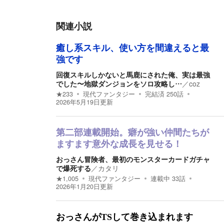
関連小説
癒し系スキル、使い方を間違えると最
強です
回復スキルしかないと馬鹿にされた俺、実は最強
でした〜地獄ダンジョンをソロ攻略し…
／
coz
★
233
現代ファンタジー
完結済
250
話
2026年5月19日
更新
第二部連載開始。癖が強い仲間たちが
ますます意外な成長を見せる！
おっさん冒険者、最初のモンスターカードガチャ
で爆死する
／
カタリ
★
1,005
現代ファンタジー
連載中
33
話
2026年1月20日
更新
おっさんがTSして巻き込まれます