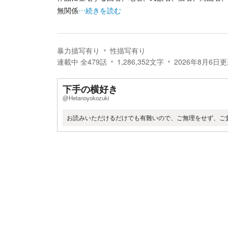
無関係
…続きを読む
暴力描写有り
性描写有り
連載中
全
479
話
1,286,352
文字
2026年8月6日
更
下手の横好き
@Hetanoyokozuki
お読みいただけるだけでも有難いので、ご無理をせず、ご