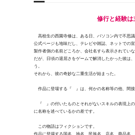
概要
修行と経験は
高校生の西園寺修は、ある日、パソコン内で不思議
公式ページも地味だし、テレビや雑誌、ネットでの宣
製作者側の名前どころか、会社名すら表示されていな
だが、日頃の退屈さをゲームで解消したかった彼は、
う。
それから、彼の奇妙な二重生活が始まった。
作品に登場する『 』は、何かの名称等の他、間接
『 』の付いたものとそれがないスキルの表現上の
に名称を述べているかの差です。
この物語はフィクションです。
作品に登場する国名、地名、民族名、店名、商品名、