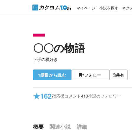
マイページ
小説を探す
ネク
〇〇の物語
下手の横好き
1話目から読む
フォロー
共有
★
162
79
応援コメント
410
小説のフォロワー
概要
関連小説
詳細